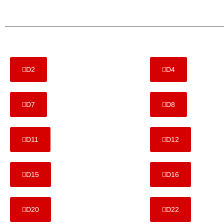
D2
D4
D7
D8
D11
D12
D15
D16
D20
D22