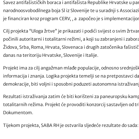
Savez antifašističkih boraca i antifašista Republike Hrvatske u
narodnoosvobodilnega boja Sl iz Slovenije te u suradnji s Associazio
je financiran kroz program CERV, , a započeo je s implementacijom 
Cilj projekta “Uloga žrtve” je prikazati i podići svijest o svim žr
počinili autoritarni i totalitarni režimi, a koji su zabranjeni i zabo
Židova, Srba, Roma, Hrvata, Slovenaca i drugih zatočenika fašistički
danas na teritoriju Hrvatske, Slovenije i Italije.
Projekt ima za cilj angažman mlađe populacije, odnosno srednjošk
informacija i znanja. Logika projekta temelji se na pretpostavci d
demokracije, biti voljni i sposobni poduzeti autonomna istraživanja 
Rezultati istraživanja zatim će biti korišteni za paneuropsku kam
totalitarnih režima. Projekt će provoditi konzorcij sastavljen od 
Dokumentom.
Tijekom projekta, SABA RH je ostvarila sljedeće rezultate do sada: