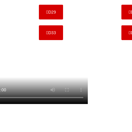
D29
D33