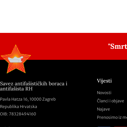
"Smrt
Vijesti
Savez antifašističkih boraca i
antifašista RH
Novosti
Pavla Hatza 16,
10000 Zagreb
Članci i objave
Republika Hrvatska
Najave
OIB: 78328494160
Prenosimo iz m