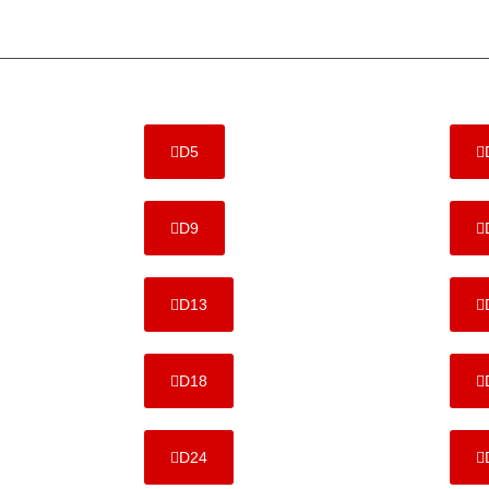
D5
D9
D13
D18
D24