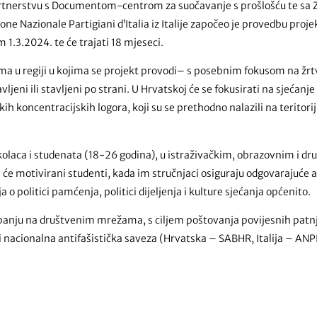
 partnerstvu s Documentom-centrom za suočavanje s prošlošću te sa 
ne Nazionale Partigiani d’Italia iz Italije započeo je provedbu projek
1.3.2024. te će trajati 18 mjeseci.
tvama u regiji u kojima se projekt provodi– s posebnim fokusom na žrt
ravljeni ili stavljeni po strani. U Hrvatskoj će se fokusirati na sjećan
h koncentracijskih logora, koji su se prethodno nalazili na teritorij
olaca i studenata (18-26 godina), u istraživačkim, obrazovnim i dr
a će motivirani studenti, kada im stručnjaci osiguraju odgovarajuće
o politici pamćenja, politici dijeljenja i kulture sjećanja općenito.
panju na društvenim mrežama, s ciljem poštovanja povijesnih patnji
tri nacionalna antifašistička saveza (Hrvatska – SABHR, Italija – ANP