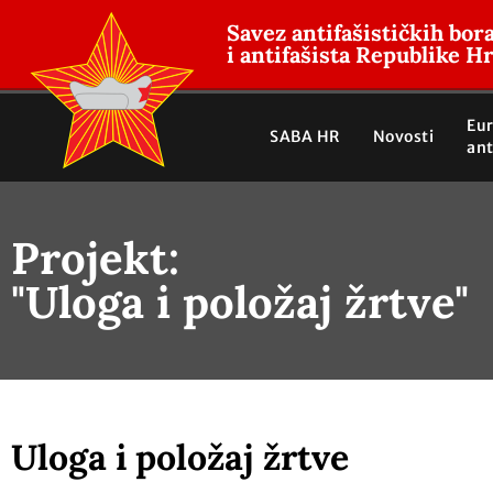
Savez antifašističkih bor
i antifašista Republike H
Eu
SABA HR
Novosti
ant
Projekt:
"Uloga i položaj žrtve"
Uloga i položaj žrtve