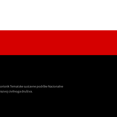
korisnik Tematske sustavne podrške Nacionalne
razvoj civilnoga društva.