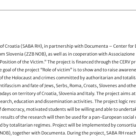
 of Croatia (SABA RH), in partnership with Documenta – Center for 
 Slovenia (ZZB NOB), as well as in cooperation with Associazione N
Position of the Victim.” The project is financed through the CERV p
oal of the project “Role of victim” is to show and to raise awarenes
of the Holocaust and crimes committed by authoritarian and totali
 antifascism and fate of Jews, Serbs, Roma, Croats, Slovenes and oth
adays on territory of Croatia, Slovenia and Italy. The project aims
esearch, education and dissemination activities. The project logic 
of democracy, motivated students will be willing and able to under
results of the research will then be used for a pan-European soci
d by totalitarian regimes. Project will be implemented by consortiu
BNOB), together with Documenta. During the project, SABA RH reache