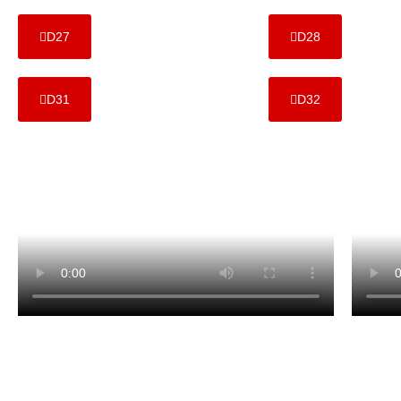
D27
D28
D31
D32