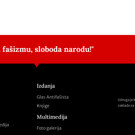
 fašizmu, sloboda narodu!"
Izdanja
Glas Antifašista
Udruga je 
Knjige
zaklade za 
Multimedija
edija
Foto galerija