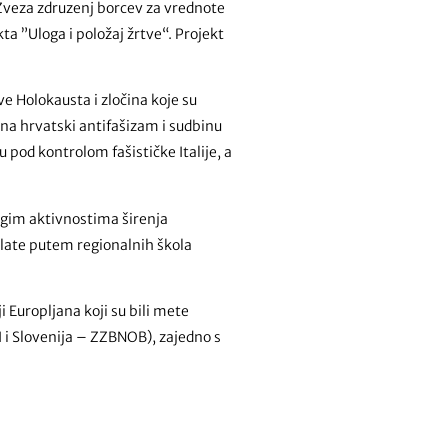
Zveza zdruzenj borcev za vrednote
ta ”Uloga i položaj žrtve“. Projekt
ve Holokausta i zločina koje su
je na hrvatski antifašizam i sudbinu
u pod kontrolom fašističke Italije, a
ugim aktivnostima širenja
 alate putem regionalnih škola
 Europljana koji su bili mete
I i Slovenija – ZZBNOB), zajedno s