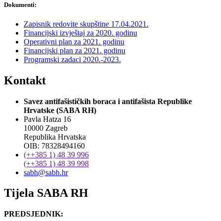
Dokumenti:
Zapisnik redovite skupštine 17.04.2021.
Financijski izvještaj za 2020. godinu
Operativni plan za 2021. godinu
Financijski plan za 2021. godinu
Programski zadaci 2020.-2023.
Kontakt
Savez antifašističkih boraca i antifašista Republike
Hrvatske (SABA RH)
Pavla Hatza 16
10000 Zagreb
Republika Hrvatska
OIB: 78328494160
(++385 1) 48 39 996
(++385 1) 48 39 998
sabh@sabh.hr
Tijela SABA RH
PREDSJEDNIK: