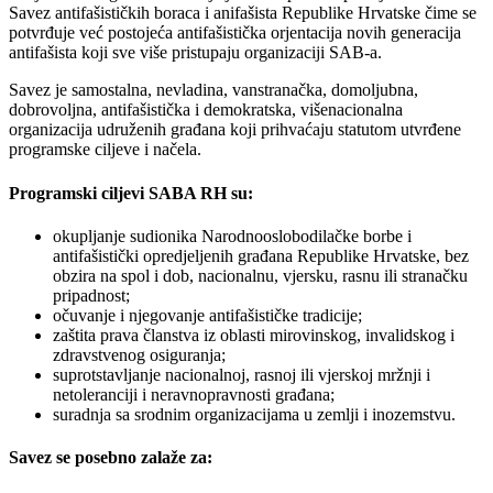
Savez antifašističkih boraca i anifašista Republike Hrvatske čime se
potvrđuje već postojeća antifašistička orjentacija novih generacija
antifašista koji sve više pristupaju organizaciji SAB-a.
Savez je samostalna, nevladina, vanstranačka, domoljubna,
dobrovoljna, antifašistička i demokratska, višenacionalna
organizacija udruženih građana koji prihvaćaju statutom utvrđene
programske ciljeve i načela.
Programski ciljevi SABA RH su:
okupljanje sudionika Narodnooslobodilačke borbe i
antifašistički opredjeljenih građana Republike Hrvatske, bez
obzira na spol i dob, nacionalnu, vjersku, rasnu ili stranačku
pripadnost;
očuvanje i njegovanje antifašističke tradicije;
zaštita prava članstva iz oblasti mirovinskog, invalidskog i
zdravstvenog osiguranja;
suprotstavljanje nacionalnoj, rasnoj ili vjerskoj mržnji i
netoleranciji i neravnopravnosti građana;
suradnja sa srodnim organizacijama u zemlji i inozemstvu.
Savez se posebno zalaže za: