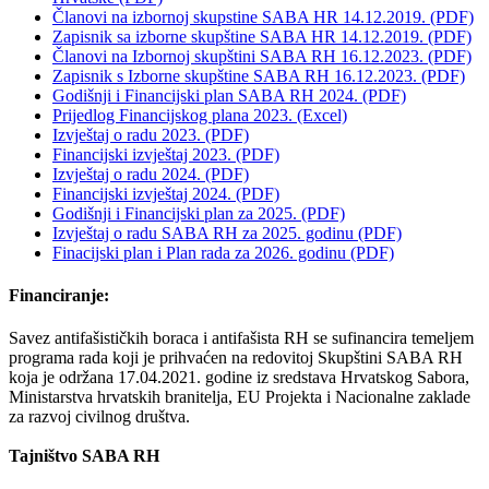
Članovi na izbornoj skupstine SABA HR 14.12.2019. (PDF)
Zapisnik sa izborne skupštine SABA HR 14.12.2019. (PDF)
Članovi na Izbornoj skupštini SABA RH 16.12.2023. (PDF)
Zapisnik s Izborne skupštine SABA RH 16.12.2023. (PDF)
Godišnji i Financijski plan SABA RH 2024. (PDF)
Prijedlog Financijskog plana 2023. (Excel)
Izvještaj o radu 2023. (PDF)
Financijski izvještaj 2023. (PDF)
Izvještaj o radu 2024. (PDF)
Financijski izvještaj 2024. (PDF)
Godišnji i Financijski plan za 2025. (PDF)
Izvještaj o radu SABA RH za 2025. godinu (PDF)
Finacijski plan i Plan rada za 2026. godinu (PDF)
Financiranje:
Savez antifašističkih boraca i antifašista RH se sufinancira temeljem
programa rada koji je prihvaćen na redovitoj Skupštini SABA RH
koja je održana 17.04.2021. godine iz sredstava Hrvatskog Sabora,
Ministarstva hrvatskih branitelja, EU Projekta i Nacionalne zaklade
za razvoj civilnog društva.
Tajništvo SABA RH