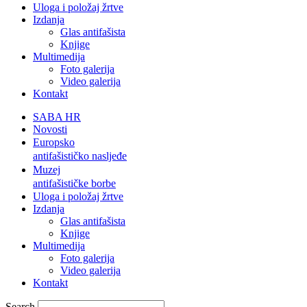
Uloga i položaj žrtve
Izdanja
Glas antifašista
Knjige
Multimedija
Foto galerija
Video galerija
Kontakt
SABA HR
Novosti
Europsko
antifašističko nasljeđe
Muzej
antifašističke borbe
Uloga i položaj žrtve
Izdanja
Glas antifašista
Knjige
Multimedija
Foto galerija
Video galerija
Kontakt
Search