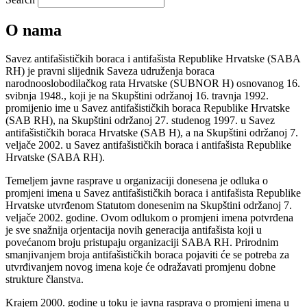
O nama
Savez antifašističkih boraca i antifašista Republike Hrvatske (SABA
RH) je pravni slijednik Saveza udruženja boraca
narodnooslobodilačkog rata Hrvatske (SUBNOR H) osnovanog 16.
svibnja 1948., koji je na Skupštini održanoj 16. travnja 1992.
promijenio ime u Savez antifašističkih boraca Republike Hrvatske
(SAB RH), na Skupštini održanoj 27. studenog 1997. u Savez
antifašističkih boraca Hrvatske (SAB H), a na Skupštini održanoj 7.
veljače 2002. u Savez antifašističkih boraca i antifašista Republike
Hrvatske (SABA RH).
Temeljem javne rasprave u organizaciji donesena je odluka o
promjeni imena u Savez antifašističkih boraca i antifašista Republike
Hrvatske utvrđenom Statutom donesenim na Skupštini održanoj 7.
veljače 2002. godine. Ovom odlukom o promjeni imena potvrđena
je sve snažnija orjentacija novih generacija antifašista koji u
povećanom broju pristupaju organizaciji SABA RH. Prirodnim
smanjivanjem broja antifašističkih boraca pojaviti će se potreba za
utvrđivanjem novog imena koje će odražavati promjenu dobne
strukture članstva.
Krajem 2000. godine u toku je javna rasprava o promjeni imena u