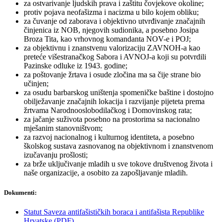
za ostvarivanje ljudskih prava i zaštitu čovjekove okoline;
protiv pojava neofašizma i nacizma u bilo kojem obliku;
za čuvanje od zaborava i objektivno utvrđivanje značajnih
činjenica iz NOB, njegovih sudionika, a posebno Josipa
Broza Tita, kao vrhovnog komandanta NOV-e i POJ;
za objektivnu i znanstvenu valorizaciju ZAVNOH-a kao
preteće višestranačkog Sabora i AVNOJ-a koji su potvrdili
Pazinske odluke iz 1943. godine;
za poštovanje žrtava i osude zločina ma sa čije strane bio
učinjen;
za osudu barbarskog uništenja spomeničke baštine i dostojno
obilježavanje značajnih lokacija i razvijanje pijeteta prema
žrtvama Narodnooslobodilačkog i Domovinskog rata;
za jačanje suživota posebno na prostorima sa nacionalno
mješanim stanovništvom;
za razvoj nacionalnog i kulturnog identiteta, a posebno
školskog sustava zasnovanog na objektivnom i znanstvenom
izučavanju prošlosti;
za brže uključivanje mladih u sve tokove društvenog života i
naše organizacije, a osobito za zapošljavanje mladih.
Dokumenti:
Statut Saveza antifašističkih boraca i antifašista Republike
Hrvatske (PDF)