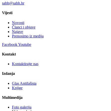
sabh@sabh.hr
Vijesti
Novosti
Članci i objave
Najave
Prenosimo iz medija
Facebook
Youtube
Kontakt
Kontaktirajte nas
Izdanja
Glas Antifašista
Knjige
Multimedija
Foto galerija