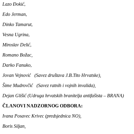
Lazo Đokić
,
Edo Jerman
,
Dinko Tamarut
,
Vesna Ugrina
,
Miroslav Delić
,
Romano Božac,
Darko Fanuko
,
Jovan Vejnović (Savez društava J.B.Tito Hrvatske),
Šime Mudrovčić (Savez ratnih i vojnih invalida),
Dejan Glišić (Udruga hrvatskih branitelja antifašista – BRANA)
ČLANOVI NADZORNOG ODBORA:
Ivana Posavec Krivec
(predsjednica NO),
Boris Siljan,