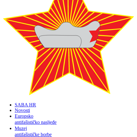
SABA HR
Novosti
Europsko
antifašističko nasljeđe
Muzej
antifašističke borbe