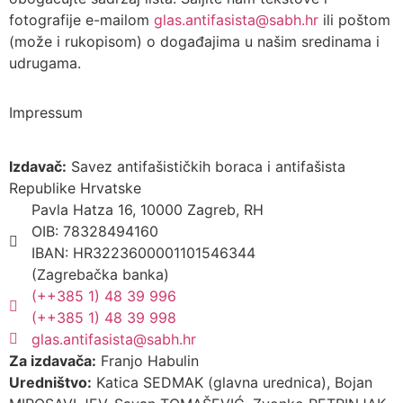
fotografije e-mailom
glas.antifasista@sabh.hr
ili poštom
(može i rukopisom) o događajima u našim sredinama i
udrugama.
Impressum
Izdavač:
Savez antifašističkih boraca i antifašista
Republike Hrvatske
Pavla Hatza 16, 10000 Zagreb, RH
OIB: 78328494160
IBAN: HR3223600001101546344
(Zagrebačka banka)
(++385 1) 48 39 996
(++385 1) 48 39 998
glas.antifasista@sabh.hr
Za izdavača:
Franjo Habulin
Uredništvo:
Katica SEDMAK (glavna urednica), Bojan