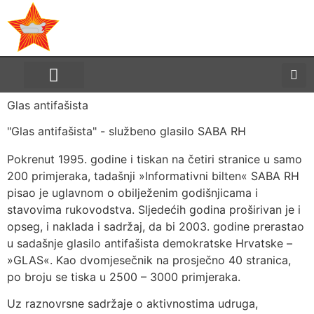
Savez antifašističkih boraca
i antifašista Republike
Hrvatske
Glas antifašista
"Glas antifašista" - službeno glasilo SABA RH
Pokrenut 1995. godine i tiskan na četiri stranice u samo
200 primjeraka, tadašnji »Informativni bilten« SABA RH
pisao je uglavnom o obilježenim godišnjicama i
stavovima rukovodstva. Sljedećih godina proširivan je i
opseg, i naklada i sadržaj, da bi 2003. godine prerastao
u sadašnje glasilo antifašista demokratske Hrvatske –
»GLAS«. Kao dvomjesečnik na prosječno 40 stranica,
po broju se tiska u 2500 – 3000 primjeraka.
Uz raznovrsne sadržaje o aktivnostima udruga,