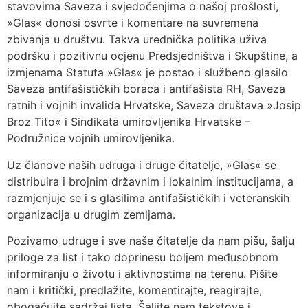
stavovima Saveza i svjedočenjima o našoj prošlosti,
»Glas« donosi osvrte i komentare na suvremena
zbivanja u društvu. Takva urednička politika uživa
podršku i pozitivnu ocjenu Predsjedništva i Skupštine, a
izmjenama Statuta »Glas« je postao i službeno glasilo
Saveza antifašističkih boraca i antifašista RH, Saveza
ratnih i vojnih invalida Hrvatske, Saveza društava »Josip
Broz Tito« i Sindikata umirovljenika Hrvatske –
Podružnice vojnih umirovljenika.
Uz članove naših udruga i druge čitatelje, »Glas« se
distribuira i brojnim državnim i lokalnim institucijama, a
razmjenjuje se i s glasilima antifašističkih i veteranskih
organizacija u drugim zemljama.
Pozivamo udruge i sve naše čitatelje da nam pišu, šalju
priloge za list i tako doprinesu boljem međusobnom
informiranju o životu i aktivnostima na terenu. Pišite
nam i kritički, predlažite, komentirajte, reagirajte,
obogaćujte sadržaj lista. Šaljite nam tekstove i