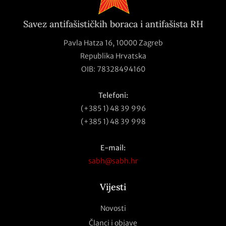
Savez antifašističkih boraca i antifašista RH
Pavla Hatza 16,
10000 Zagreb
Republika Hrvatska
OIB: 78328494160
Telefoni:
(+385 1) 48 39 996
(+385 1) 48 39 998
E-mail:
sabh@sabh.hr
Vijesti
Novosti
Članci i objave