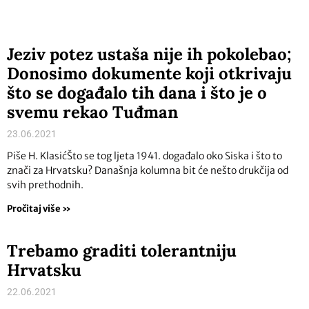
Jeziv potez ustaša nije ih pokolebao;
Donosimo dokumente koji otkrivaju
što se događalo tih dana i što je o
svemu rekao Tuđman
23.06.2021
Piše H. KlasićŠto se tog ljeta 1941. događalo oko Siska i što to
znači za Hrvatsku? Današnja kolumna bit će nešto drukčija od
svih prethodnih.
Pročitaj više »
Trebamo graditi tolerantniju
Hrvatsku
22.06.2021