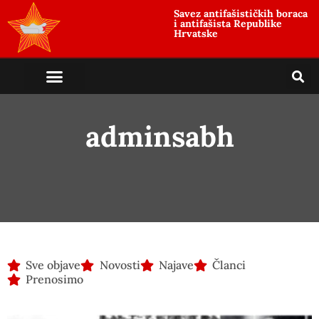
Savez antifašističkih boraca
i antifašista Republike
Hrvatske
adminsabh
Sve objave
Novosti
Najave
Članci
Prenosimo