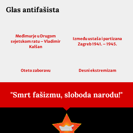
Glas antifašista
Međimurje u Drugom
Između ustaša i partizana
svjetskom ratu – Vladimir
Zagreb 1941. – 1945.
Kalšan
Oteto zaboravu
Desni ekstremizam
"Smrt fašizmu, sloboda narodu!"