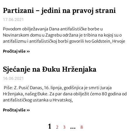
Partizani – jedini na pravoj strani
17.06.2021
Povodom obilježavanja Dana antifašističke borbe u
Novinarskom domu u Zagrebu održana je tribina na kojoj su o
antifašizmu i antifašističkoj borbi govorili Ivo Goldstein, Hrvoje
Pročitaj više »
Sjećanje na Đuku Hrženjaka
16.06.2021
Piše: Z. Pusić Danas, 16. lipnja, godišnjica je smrti Juraja
Hrženjaka, našeg Đuke. Za par dana obilježit ćemo 80 godina od
antifašističkog ustanka u Hrvatskoj,
Pročitaj više »
1
…
2
3
8