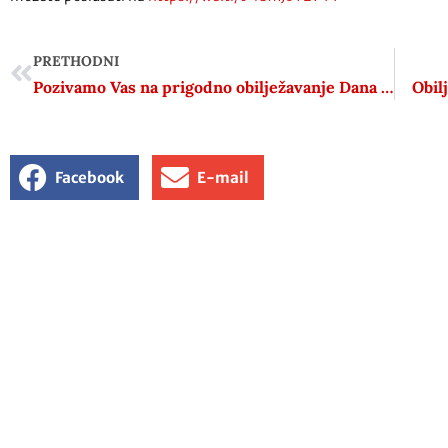
PRETHODNI
Pozivamo Vas na prigodno obilježavanje Dana Antifašističke borbe i 80. godišnjice antifašističkog ustanka u Hrvatskoj 22.06.2021.
Obil
Facebook
E-mail