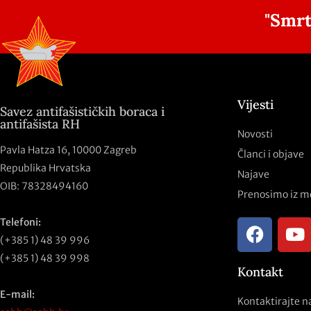
"Smrt
Vijesti
Savez antifašističkih boraca i
antifašista RH
Novosti
Pavla Hatza 16,
10000 Zagreb
Članci i objave
Republika Hrvatska
Najave
OIB: 78328494160
Prenosimo iz m
Telefoni:
(+385 1) 48 39 996
(+385 1) 48 39 998
Kontakt
E-mail:
Kontaktirajte n