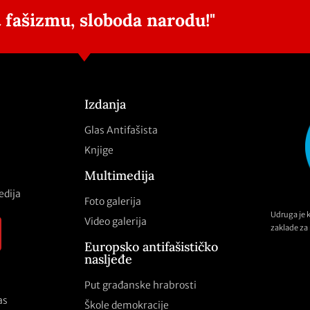
 fašizmu, sloboda narodu!"
Izdanja
Glas Antifašista
Knjige
Multimedija
edija
Foto galerija
Udruga je 
Video galerija
zaklade za 
Europsko antifašističko
nasljeđe
Put građanske hrabrosti
as
Škole demokracije