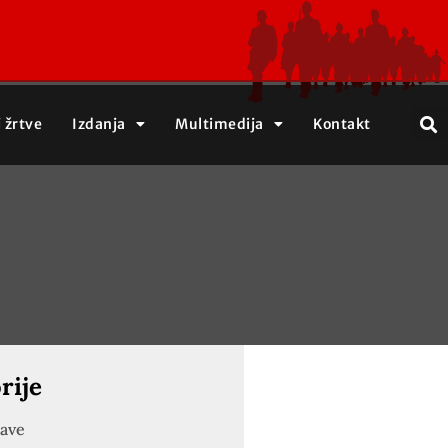
j žrtve
Izdanja
Multimedija
Kontakt
rije
jave