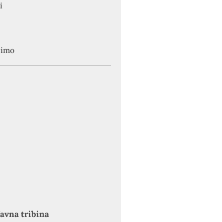
i
simo
avna tribina