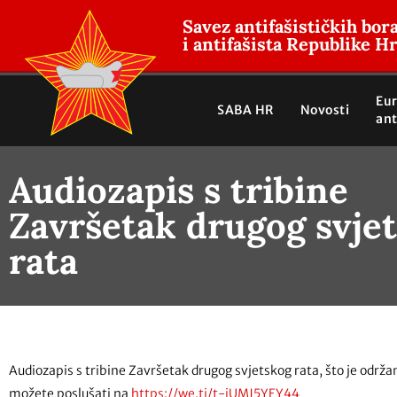
Savez antifašističkih bor
i antifašista Republike H
Eu
SABA HR
Novosti
ant
Audiozapis s tribine
Završetak drugog svje
rata
Audiozapis s tribine Završetak drugog svjetskog rata, što je održ
možete poslušati na
https://we.ti/t-iUMJ5YEY44