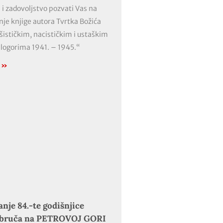
 i zadovoljstvo pozvati Vas na
nje knjige autora Tvrtka Božića
ašističkim, nacističkim i ustaškim
 logorima 1941. – 1945.“
e »
anje 84.-te godišnjice
obruča na PETROVOJ GORI