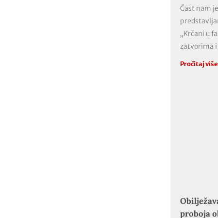
Čast nam je
predstavlja
„Krčani u f
zatvorima i
Pročitaj viš
Obilježav
proboja 