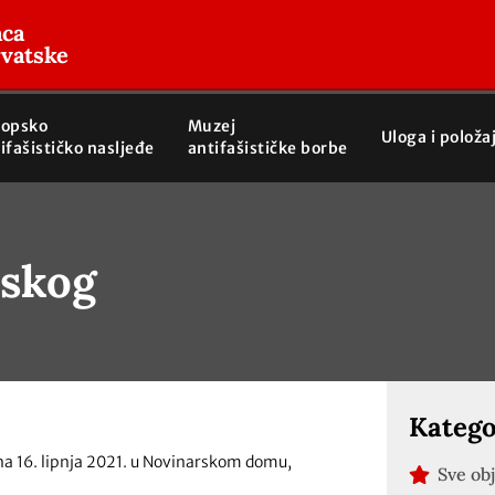
aca
rvatske
ropsko
Muzej
Uloga i položa
ifašističko nasljeđe
antifašističke borbe
tskog
Katego
ana 16. lipnja 2021. u Novinarskom domu,
Sve ob