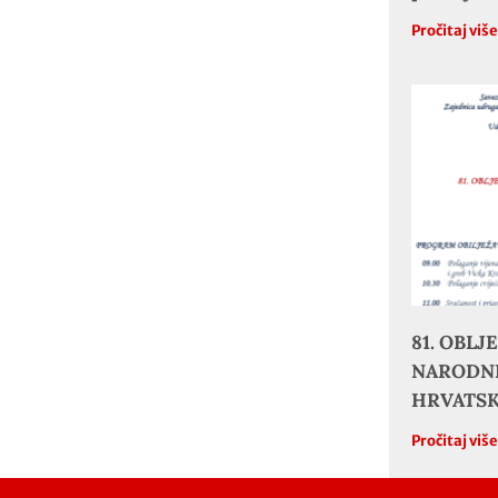
Pročitaj viš
81. OBL
NARODNE
HRVATS
Pročitaj viš