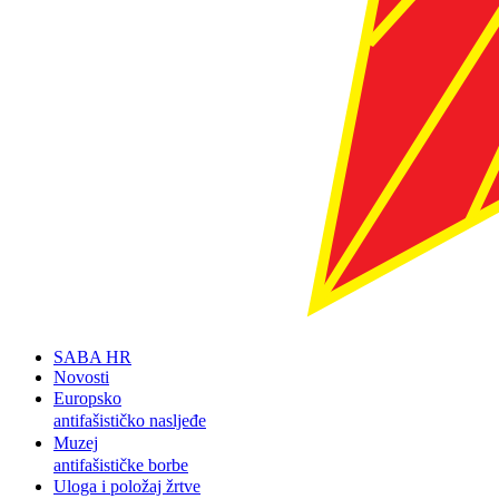
SABA HR
Novosti
Europsko
antifašističko nasljeđe
Muzej
antifašističke borbe
Uloga i položaj žrtve