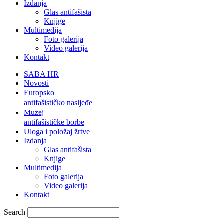
Izdanja
Glas antifašista
Knjige
Multimedija
Foto galerija
Video galerija
Kontakt
SABA HR
Novosti
Europsko
antifašističko nasljeđe
Muzej
antifašističke borbe
Uloga i položaj žrtve
Izdanja
Glas antifašista
Knjige
Multimedija
Foto galerija
Video galerija
Kontakt
Search