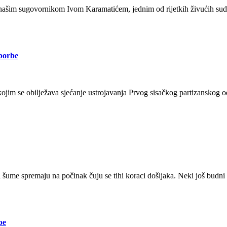
 našim sugovornikom Ivom Karamatićem, jednim od rijetkih živućih sudi
 borbe
 kojim se obilježava sjećanje ustrojavanja Prvog sisačkog partizanskog 
me spremaju na počinak čuju se tihi koraci došljaka. Neki još budni
be