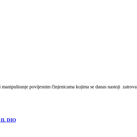
ranje povijesnim činjenicama kojima se danas nastoji zatrovati 
I. DIO