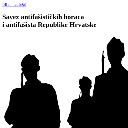
Idi na sadržaj
Savez antifašističkih boraca
i antifašista Republike Hrvatske