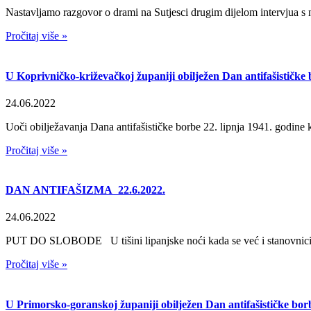
Nastavljamo razgovor o drami na Sutjesci drugim dijelom intervjua s
Pročitaj više »
U Koprivničko-križevačkoj županiji obilježen Dan antifašističke
24.06.2022
Uoči obilježavanja Dana antifašističke borbe 22. lipnja 1941. godine
Pročitaj više »
DAN ANTIFAŠIZMA 22.6.2022.
24.06.2022
PUT DO SLOBODE U tišini lipanjske noći kada se već i stanovnici šu
Pročitaj više »
U Primorsko-goranskoj županiji obilježen Dan antifašističke bor