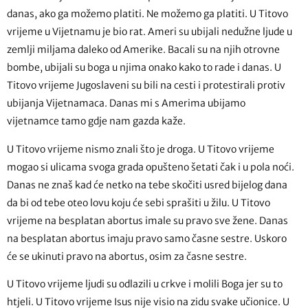
danas, ako ga možemo platiti. Ne možemo ga platiti. U Titovo
vrijeme u Vijetnamu je bio rat. Ameri su ubijali nedužne ljude u
zemlji miljama daleko od Amerike. Bacali su na njih otrovne
bombe, ubijali su boga u njima onako kako to rade i danas. U
Titovo vrijeme Jugoslaveni su bili na cesti i protestirali protiv
ubijanja Vijetnamaca. Danas mi s Amerima ubijamo
vijetnamce tamo gdje nam gazda kaže.
U Titovo vrijeme nismo znali što je droga. U Titovo vrijeme
mogao si ulicama svoga grada opušteno šetati čak i u pola noći.
Danas ne znaš kad će netko na tebe skočiti usred bijelog dana
da bi od tebe oteo lovu koju će sebi sprašiti u žilu. U Titovo
vrijeme na besplatan abortus imale su pravo sve žene. Danas
na besplatan abortus imaju pravo samo časne sestre. Uskoro
će se ukinuti pravo na abortus, osim za časne sestre.
U Titovo vrijeme ljudi su odlazili u crkve i molili Boga jer su to
htjeli. U Titovo vrijeme Isus nije visio na zidu svake učionice. U