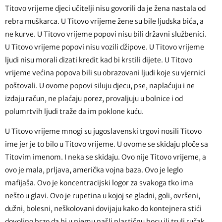
Titovo vrijeme djeci učitelji nisu govorili da je žena nastala od
rebra muškarca. U Titovo vrijeme žene su bile ljudska bića, a
ne kurve. U Titovo vrijeme popovi nisu bili državni službenici.
U Titovo vrijeme popovi nisu vozili džipove. U Titovo vrijeme
ljudi nisu morali dizati kredit kad bi krstili dijete. U Titovo
vrijeme većina popova bili su obrazovani ljudi koje su vjernici
poštovali. U ovome popovi siluju djecu, pse, naplaćuju i ne
izdaju račun, ne plaćaju porez, provaljuju u bolnice i od
polumrtvih ljudi traže da im poklone kuću.
U Titovo vrijeme mnogi su jugoslavenski trgovi nosili Titovo
ime jer je to bilo u Titovo vrijeme. U ovome se skidaju ploče sa
Titovim imenom. I neka se skidaju. Ovo nije Titovo vrijeme, a
ovo je mala, prljava, američka vojna baza. Ovo je leglo
mafijaša. Ovo je koncentracijski logor za svakoga tko ima
nešto u glavi. Ovo je rupetina u kojoj se gladni, goli, ovršeni,
dužni, bolesni, neškolovani dovijaju kako do kontejnera stići
dovoljno brzo da bi u njemu našli plastičnu bocu ili truli ručak.