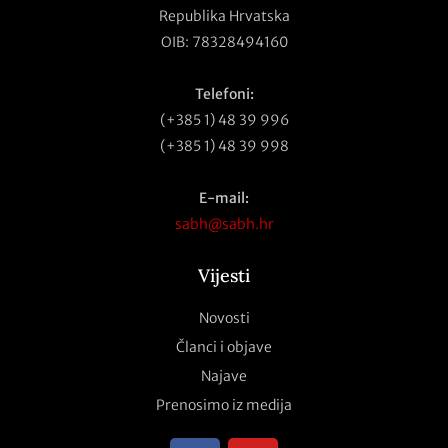
Republika Hrvatska
OIB: 78328494160
Telefoni:
(+385 1) 48 39 996
(+385 1) 48 39 998
E-mail:
sabh@sabh.hr
Vijesti
Novosti
Članci i objave
Najave
Prenosimo iz medija