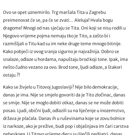
Ovo se opet uznemirilo. Trg maršala Tita u Zagrebu
preimenovat će se, pa će se zvati… Aleluja! Hvala bogu
dragome! Mnogi od nas sjećaju se Tita. Oni koji se nisu rodili u
Njegovo vrijeme pojma nemaju tko je Tito, a zašto bi i
razmišljali o Titu kad su im neke druge teme mnogo bitnije.
Kako pobjeći iz ovog sranja sigurno je najvažnija. Dobro se
snalaze, odlaze u hordama, napuštaju brod koji tone. Ipak, ima
nešto čudno vezano za ovo. Brod tone, ljudi odlaze, a štakori
ostaju.?!
Kako se živjelo u Titovoj Jugoslaviji? Nije bilo demokracije,
danas je ima. Nije se smjelo govoriti da je Tito zločinac, danas
se smije. Nije se moglo dobiti otkaz, danas se ne može dobiti
posao. Ljudi, obični ljudi, odlazili su na liječenje u inozemstvo,
država je plaćala. Danas ih u ruševinama koje se zovu bolnice
iz narkoze, ako je prežive, budi pop i objašnjava im čari carstva
nebeskoga. U Titovo vrijeme djecu su liječili pedijatri, danas