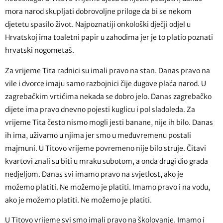
mora narod skupljati dobrovoljne priloge da bi se nekom
djetetu spasilo život. Najpoznatiji onkološki dječji odjel u
Hrvatskoj ima toaletni papir u zahodima jer je to platio poznati
hrvatski nogometaš.
Za vrijeme Tita radnici su imali pravo na stan. Danas pravo na
vile i dvorce imaju samo razbojnici čije dugove plaća narod. U
zagrebačkim vrtićima nekada se dobro jelo. Danas zagrebačko
dijete ima pravo dnevno pojesti kuglicu i pol sladoleda. Za
vrijeme Tita često nismo mogli jesti banane, nije ih bilo. Danas
ih ima, uživamo u njima jer smo u međuvremenu postali
majmuni. U Titovo vrijeme povremeno nije bilo struje. Čitavi
kvartovi znali su biti u mraku subotom, a onda drugi dio grada
nedjeljom. Danas svi imamo pravo na svjetlost, ako je
možemo platiti. Ne možemo je platiti. Imamo pravo i na vodu,
ako je možemo platiti. Ne možemo je platiti.
U Titovo vrijeme svi smo imali pravo na školovanje. Imamo i