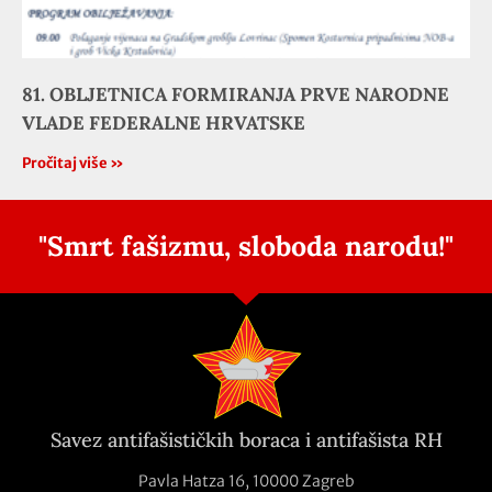
81. OBLJETNICA FORMIRANJA PRVE NARODNE
VLADE FEDERALNE HRVATSKE
Pročitaj više »
"Smrt fašizmu, sloboda narodu!"
Savez antifašističkih boraca i antifašista RH
Pavla Hatza 16,
10000 Zagreb