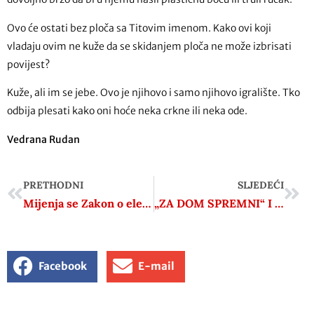
Ovo će ostati bez ploča sa Titovim imenom. Kako ovi koji
vladaju ovim ne kuže da se skidanjem ploča ne može izbrisati
povijest?
Kuže, ali im se jebe. Ovo je njihovo i samo njihovo igralište. Tko
odbija plesati kako oni hoće neka crkne ili neka ode.
Vedrana Rudan
PRETHODNI
SLJEDEĆI
Mijenja se Zakon o elektroničkim medijima; širitelje govora mržnje čekaju masne kazne
„ZA DOM SPREMNI“ I NIKOLA TESLA NE MOGU SKUPA
Facebook
E-mail