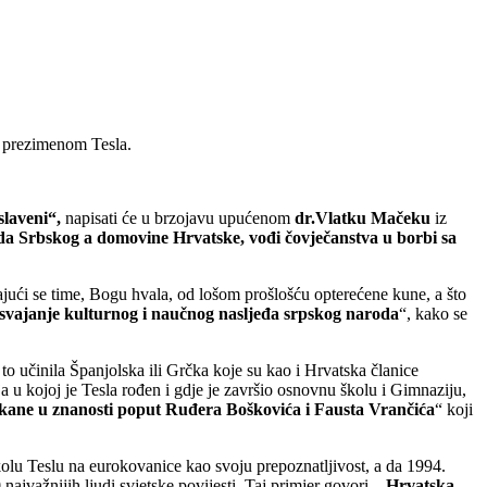
.
a prezimenom Tesla.
slaveni“,
napisati će u brzojavu upućenom
dr.Vlatku Mačeku
iz
a Srbskog a domovine Hrvatske, vođi čovječanstva u borbi sa
ući se time, Bogu hvala, od lošom prošlošću opterećene kune, a što
svajanje
kulturnog i naučnog nasljeđa srpskog naroda
“, kako se
o učinila Španjolska ili Grčka koje su kao i Hrvatska članice
a u kojoj je Tesla rođen i gdje je završio osnovnu školu i Gimnaziju,
ikane u znanosti poput Ruđera Boškovića i Fausta Vrančića
“ koji
ikolu Teslu na eurokovanice kao svoju prepoznatljivost, a da 1994.
najvažnijih ljudi svjetske povijesti. Taj primjer govori –
Hrvatska