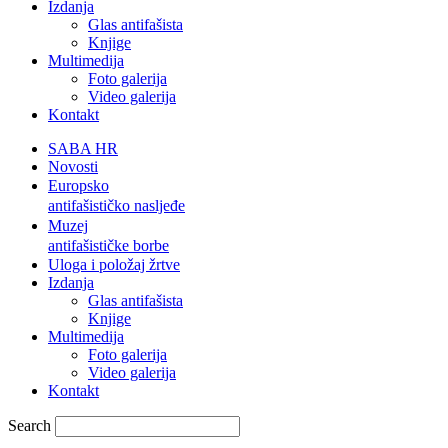
Izdanja
Glas antifašista
Knjige
Multimedija
Foto galerija
Video galerija
Kontakt
SABA HR
Novosti
Europsko
antifašističko nasljeđe
Muzej
antifašističke borbe
Uloga i položaj žrtve
Izdanja
Glas antifašista
Knjige
Multimedija
Foto galerija
Video galerija
Kontakt
Search