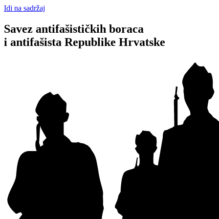
Idi na sadržaj
Savez antifašističkih boraca
i antifašista Republike Hrvatske