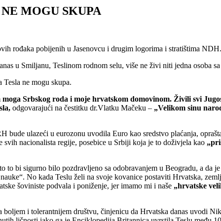
A NE MOGU SKUPA
govih rođaka pobijenih u Jasenovcu i drugim logorima i stratištima NDH
nas u Smiljanu, Teslinom rodnom selu, više ne živi niti jedna osoba s
a Tesla ne mogu skupa.
im moga Srbskog roda i moje hrvatskom domovinom. Živili svi Jugo
sla,
odgovarajući na čestitku dr.Vlatku Mačeku –
„Velikom sinu narod
 bude ulazeći u eurozonu uvodila Euro kao sredstvo plaćanja, opraštaj
svih nacionalista regije, posebice u Srbiji koja je to doživjela kao
„pri
o to bi sigurno bilo pozdravljeno sa odobravanjem u Beogradu, a da je t
 nauke“. No kada Teslu želi na svoje kovanice postaviti Hrvatska, zemlj
vatske šoviniste podvala i poniženje, jer imamo mi i naše
„hrvatske
vel
 ka boljem i tolerantnijem društvu, činjenicu da Hrvatska danas uvodi N
tih ličnosti iako ga je Enciklopedija Britannica uvrstila Teslu među 10 