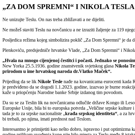
„ZA DOM SPREMNI“ I NIKOLA TESL
Ne unizujte Teslu. On nas treba zbližavati a ne dijeliti.
Ne možeš staviti Teslu na novčanicu a ne izraziti žaljenje za 119 nje
Posljedica režima kojeg simbolizira poklič „Za Dom Spremni“ je da da
Plenkoviću, predsjedniče hrvatske Vlade, „Za Dom Spremni“ i Nikol
„Hvala na mnogo cijenjenoj čestitci i počasti. Jednako se ponos
New Yorka 25.5.1936. godine znanstvenik svjetskog glasa
Nikola Te
prirodom u ime hrvatskog naroda dr.Vlatko Maček“.
Prijedlog da se lik
Nikole Tesle
nađe na kovanicama eurocenti kada RH
je predviđeno da se dogodi 1.1.2023. godine, izazvao je burne reakcije 
kaže u priopćenju Narodne banke Srbije izdanog tim povodom.
Da su se za Teslin lik na novčanicama odlučile države Kongo ili Lesot
Europske Unije, bila bi to europska potvrda „Veličine srpske kulture i
tada je to za srpske nacionaliste „
krađa srpskog
identiteta“
, a za hr
bi trebali, po njima, imati prednost nad Teslom.
Interesantno je primijetiti kao nešto dobro, ispravno i put optimizma
godine prilikom uvođenja kune nije bilo mjesta za Teslu među 8 istaknu