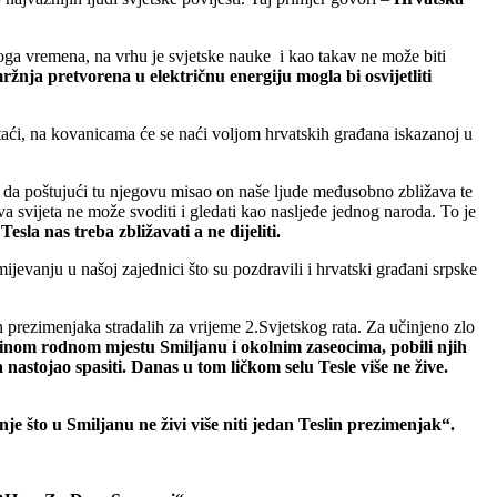
voga vremena, na vrhu je svjetske nauke i kao takav ne može biti
ržnja pretvorena u električnu energiju mogla bi osvijetliti
istaći, na kovanicama će se naći voljom hrvatskih građana iskazanoj u
 da poštujući tu njegovu misao on naše ljude međusobno zbližava te
va svijeta ne može svoditi i gledati kao nasljeđe jednog naroda. To je
Tesla nas treba zbližavati a ne dijeliti.
jevanju u našoj zajednici što su pozdravili i hrvatski građani srpske
ih prezimenjaka stradalih za vrijeme 2.Svjetskog rata. Za učinjeno zlo
eslinom rodnom mjestu Smiljanu i okolnim zaseocima, pobili njih
a nastojao spasiti. Danas u tom ličkom selu Tesle više ne žive.
je što u Smiljanu ne živi više niti jedan Teslin prezimenjak“.