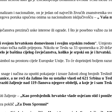
ionalizam i nacionaliste, on je jedan od najvećih živućih znanstvenika s
 i njegova poruka upućena onima sa nacionalnom isključivošću –
„ Vaša m
vječanstva prezirući uske interese ili ograde. I što je posebno važno za 
i svojom hrvatskom
domovinom i svojim srpskim rodom
“. Umjesto
 postao točka naših prijepora. Nikolu se Teslu sa 33 spomenika u 20 drža
lo je baština cijelog čovječanstva, koliko je srpski on je i hrvatski. 
mbol na prostoru cijele Europske Unije. To će doprinijeti boljem razumi
 snage i načina za uputiti pokajanje i izraze žalosti zbog brojnih Teslin
vanice, a ne reći da žalimo što su ustaške vlasti od 621 Srbina u T
aziti žaljenje nad 119 članova njegove obitelji, a koje je i sam Tesl
ti žaljenje –
„Kao predsjednik hrvatske vlade osjećam stid i ponižen
ira poklič
„Za Dom Spremni“