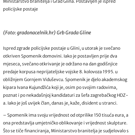
Ministarstvo branitelja i Grad Glina. Postavljen je ispred
policijske postaje
(Foto: gradonacelnik.hr) Grb Grada Gline
Ispred zgrade policijske postaje u Glini, u utorak je svečano
otkriven Spomenik domovini. Iako je postavljen prije dva
mjeseca, svečano otkrivanje je održano na dan godišnjice
predaje korpusa neprijateljske vojske 8. kolovoza 1995. u
obližnjem Gornjem Viduševcu. Spomenik je djelo akademskog
kipara Ivana Kujundžića koji je, osim po svojim radovima,
poznat i po nekadašnjoj kandidaturi za šefa zagrebačkog HDZ-
a. Iako je još uvijek član, danas je, kaže, disident u stranci.
– Spomenik ima svoju vrijednost od otprilike 150 tisuća eura, a
ona predstavlja umjetničko oblikovanje i vrijednost skulpture.
Što se tiče financiranja, Ministarstvo branitelja je sudjelovalo s