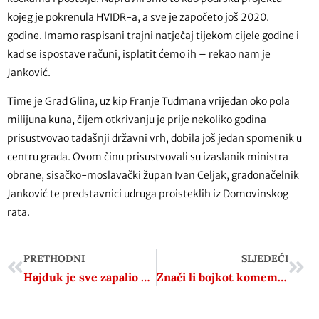
kojeg je pokrenula HVIDR-a, a sve je započeto još 2020.
godine. Imamo raspisani trajni natječaj tijekom cijele godine i
kad se ispostave računi, isplatit ćemo ih – rekao nam je
Janković.
Time je Grad Glina, uz kip Franje Tuđmana vrijedan oko pola
milijuna kuna, čijem otkrivanju je prije nekoliko godina
prisustvovao tadašnji državni vrh, dobila još jedan spomenik u
centru grada. Ovom činu prisustvovali su izaslanik ministra
obrane, sisačko-moslavački župan Ivan Celjak, gradonačelnik
Janković te predstavnici udruga proisteklih iz Domovinskog
rata.
PRETHODNI
SLJEDEĆI
Hajduk je sve zapalio nakon iznenadnog pakta s Rusima: Neki spominju i Franju Tuđmana, ali sve je to jako čudno
Znači li bojkot komemoracije u Prijedoru Pupovčevo finalno distanciranje od Vučića? Još jedan detalj govori tome u prilog