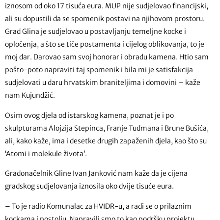
iznosom od oko 17 tisuća eura. MUP nije sudjelovao financijski,
ali su dopustili da se spomenik postavi na njihovom prostoru.
Grad Glina je sudjelovao u postavljanju temeljne kocke i
opločenja, a što se tiče postamenta i cijelog oblikovanja, to je
moj dar. Darovao sam svoj honorar i obradu kamena. Htio sam
pošto-poto napraviti taj spomenik i bila mi je satisfakcija
sudjelovati u daru hrvatskim braniteljima i domovini – kaže
nam Kujundžić.
Osim ovog djela od istarskog kamena, poznat je i po
skulpturama Alojzija Stepinca, Franje Tuđmana i Brune Bušića,
ali, kako kaže, ima i desetke drugih zapaženih djela, kao što su
‘Atomi i molekule života’.
Gradonačelnik Gline Ivan Janković nam kaže da je cijena
gradskog sudjelovanja iznosila oko dvije tisuće eura.
– To je radio Komunalac za HVIDR-u, a radi se o prilaznim
kockama i postolju. Napravili smo to kao podršku projektu