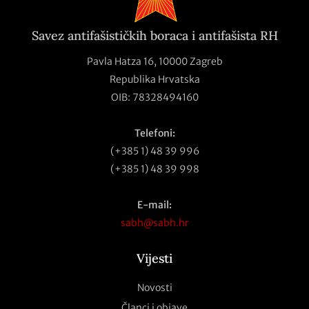
Savez antifašističkih boraca i antifašista RH
Pavla Hatza 16,
10000 Zagreb
Republika Hrvatska
OIB: 78328494160
Telefoni:
(+385 1) 48 39 996
(+385 1) 48 39 998
E-mail:
sabh@sabh.hr
Vijesti
Novosti
Članci i objave