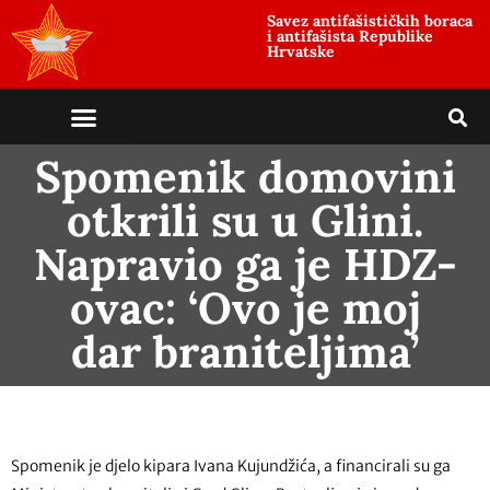
Savez antifašističkih boraca
i antifašista Republike
Hrvatske
Spomenik domovini
otkrili su u Glini.
Napravio ga je HDZ-
ovac: ‘Ovo je moj
dar braniteljima’
Spomenik je djelo kipara Ivana Kujundžića, a financirali su ga