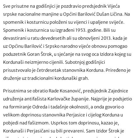
Sve prisutne na godišnjici je pozdravio predsjednik Vijeća
srpske nacionalne manjine u Općini Barilović Dušan Ličina. Na
spomenik i kosturnicu položeni su vijenci i upaljene svijeće.
Spomenik i kosturnica su izgrađeni 1953. godine. Bili su
devastirani u ratu devedesetih ali su obnovljeni 2013. kada je
uz Općinu Barilović i Srpsko narodno vijeće obnovu pomogao
poduzetnik Goran Štrok, u sjećanje na svog oca Izidora kojeg su
Kordunaši neizmjerno cijenili. Subotnjoj godišnjici
prisustvovalo je četrdesetak stanovnika Korduna. Priređeno je
druženje uz tradicionalni kordunaški grah.
Prisutnima se obratio Rade Kosanović, predsjednik Zajednice
udruženja antifašista Karlovačke županije. Najprije je podsjetio
na formiranje Odreda i tadašnje okolnosti, a onda govorio o
velikom doprinosu stanovnika Perjasice i cijelog Korduna u
pobjedi nad fašizmom. Usprkos tom doprinosu, kazao je,
Kordunaši i Perjasičani su bili prevareni. Sam Izidor Štrok je