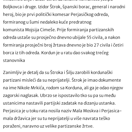
Boljkovca i druge. Izidor Štrok, španski borac, general i narodni
heroj, bio je prvi politički komesar Perjasičkog odreda,
formiranog u šumi nedaleko kuće predratnog
komunista Mojsija Cimeše. Prije formiranja partizanskih
odreda ustaše su prosječno dnevno ubijale 55 civila, a nakon
formiranja prosječni broj žrtava dnevno je bio 27 civila i četiri
borca iz tih odreda. Kordun je u ratu dao svakog trećeg
stanovnika
Zanimljiv je detalj da su Štroka i Šilju zarobili kordunaški
partizani misleći da su neprijatelji. Štrok je imao dokumente
na ime Nikole Mrkića, rodom sa Korduna, ali ga je odao njegov
zagorski naglasak. Ubrzo se ispostavilo tko su pa su među
ustanicima nastavili partijski zadatak na dizanju ustanka.
Perjasica je u toku rata nosila naziv Mala Moskva i Perjasica-
mala državica jer su tu neprijatelji u više navrata teško
poraženi, naravno uz velike partizanske žrtve.