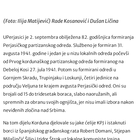
(Foto: Ilija Matijević) Rade Kosanović i Dušan Ličina
UPerjasici je 2. septembra obilježena 82. godišnjica formiranja
Perjasičkog partizanskog odreda. Službeno je formiran 31.
avgusta 1941. godine i jedan je u nizu lokalnih odreda počevši
od Prvog kordunaškog partizanskog odreda formiranog na
Debeloj Kosi 27. jula 1941. Potom su formirani odredi u
Gornjem Skradu, Trupinjaku i Loskunji, četiri jedinice na
području Veljuna te krajem avgusta Perjasički odred. Oni su
brojali od 15 do tridesetak boraca, slabo naoružanih, ali
spremnih za obranu svojih ognjišta, jer nisu imali izbora nakon
neviđenih zločina nad Srbima.
Na tom dijelu Korduna djelovale su jake ćelije KPJ i istaknuti
borci iz španjolskog građanskog rata Robert Domani, Stjepan
Milašinčić Šiljo i Izidor Štrok uz lokalne komuniste Josipa