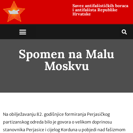
Savez antifašističkih boraca
i antifašista Republike
Hrvatske
Spomen na Malu
Moskvu
Na obilježavanju 82. godišnjice formiranja Perjasičkog
partizanskog odreda bilo je govora o velikom doprinosu
stanovnika Perjasice i cijelog Korduna u pobjedi nad fašizmom