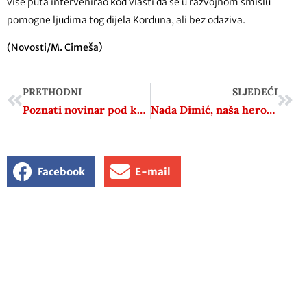
više puta intervenirao kod vlasti da se u razvojnom smislu
pomogne ljudima tog dijela Korduna, ali bez odaziva.
(Novosti/M. Cimeša)
PRETHODNI
SLJEDEĆI
Poznati novinar pod kritikama zbog Goldsteina: ‘Volim Hrvatsku više od svih ustašofila zajedno’
Nada Dimić, naša heroina. Simbol, uzor, inspiracija
Facebook
E-mail