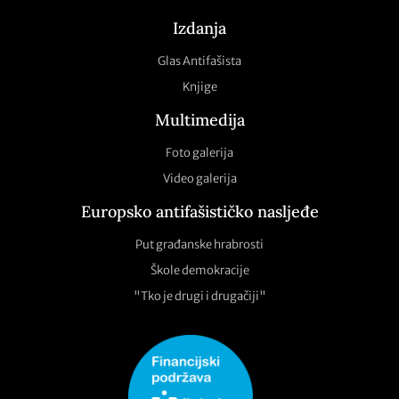
Izdanja
Glas Antifašista
Knjige
Multimedija
Foto galerija
Video galerija
Europsko antifašističko nasljeđe
Put građanske hrabrosti
Škole demokracije
"Tko je drugi i drugačiji"