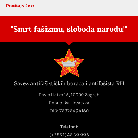
Pročitaj više »
"Smrt fašizmu, sloboda narodu!"
Savez antifašističkih boraca i antifašista RH
Pavla Hatza 16,
10000 Zagreb
Republika Hrvatska
OIB: 78328494160
Telefoni:
(+385 1) 48 39 996