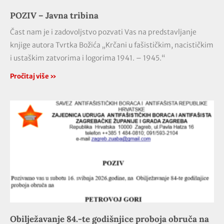
POZIV – Javna tribina
Čast nam je i zadovoljstvo pozvati Vas na predstavljanje
knjige autora Tvrtka Božića „Krčani u fašističkim, nacističkim
i ustaškim zatvorima i logorima 1941. – 1945.“
Pročitaj više »
Obilježavanje 84.-te godišnjice proboja obruča na