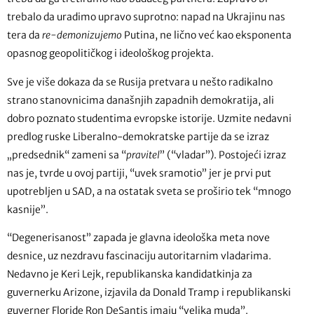
trebalo da uradimo upravo suprotno: napad na Ukrajinu nas
tera da
re-demonizujemo
Putina, ne lično već kao eksponenta
opasnog geopolitičkog i ideološkog projekta.
Sve je više dokaza da se Rusija pretvara u nešto radikalno
strano stanovnicima današnjih zapadnih demokratija, ali
dobro poznato studentima evropske istorije. Uzmite nedavni
predlog ruske Liberalno-demokratske partije da se izraz
„predsednik“ zameni sa “
pravitel
” (“vladar”). Postojeći izraz
nas je, tvrde u ovoj partiji, “uvek sramotio” jer je prvi put
upotrebljen u SAD, a na ostatak sveta se proširio tek “mnogo
kasnije”.
“Degenerisanost” zapada je glavna ideološka meta nove
desnice, uz nezdravu fascinaciju autoritarnim vladarima.
Nedavno je Keri Lejk, republikanska kandidatkinja za
guvernerku Arizone, izjavila da Donald Tramp i republikanski
guverner Floride Ron DeSantis imaju “velika muda”.