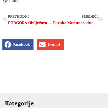
Syndicate
PRETHODNI
SLJEDEĆI
PODGORA Obilježava se 80. obljetnica osnutka Partizanske mornarice
Poruka Međunarodne antifašističke konferencije u Budimpešti
Facebook
E-mail
Kategorije