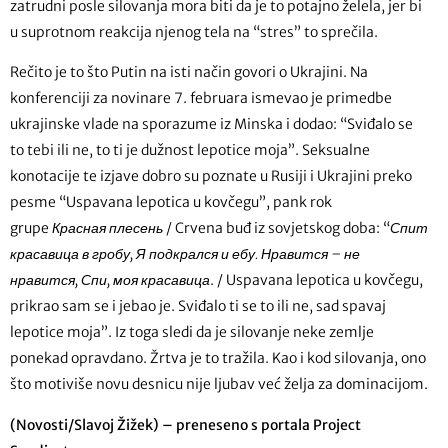
zatrudni posle silovanja mora biti da je to potajno želela, jer bi
u suprotnom reakcija njenog tela na “stres” to sprečila.
Rečito je to što Putin na isti način govori o Ukrajini. Na
konferenciji za novinare 7. februara ismevao je primedbe
ukrajinske vlade na sporazume iz Minska i dodao: “Sviđalo se
to tebi ili ne, to ti je dužnost lepotice moja”. Seksualne
konotacije te izjave dobro su poznate u Rusiji i Ukrajini preko
pesme “Uspavana lepotica u kovčegu”, pank rok
grupe
Красная плесень
/ Crvena buđ iz sovjetskog doba: “
Спит
красавица в гробу, Я подкрался и ебу. Нравится – не
нравится, Спи, моя красавица
. / Uspavana lepotica u kovčegu,
prikrao sam se i jebao je. Sviđalo ti se to ili ne, sad spavaj
lepotice moja”. Iz toga sledi da je silovanje neke zemlje
ponekad opravdano. Žrtva je to tražila. Kao i kod silovanja, ono
što motiviše novu desnicu nije ljubav već želja za dominacijom.
(Novosti/Slavoj Žižek) – preneseno s portala Project