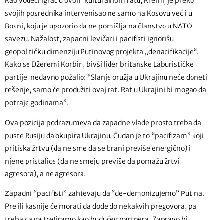
Kao vodeći igrač u ovom kulturalnom ratu, Kremlj je preko
svojih posrednika intervenisao ne samo na Kosovu već i u
Bosni, koju je upozorio da ne pomišlja na članstvo u NATO
savezu. Nažalost, zapadni levičari i pacifisti ignorišu
geopolitičku dimenziju Putinovog projekta „denacifikacije“.
Kako se Džeremi Korbin, bivši lider britanske Laburističke
partije, nedavno požalio: “Slanje oružja u Ukrajinu neće doneti
rešenje, samo će produžiti ovaj rat. Rat u Ukrajini bi mogao da
potraje godinama”.
Ova pozicija podrazumeva da zapadne vlade prosto treba da
puste Rusiju da okupira Ukrajinu. Čudan je to “pacifizam” koji
pritiska žrtvu (da ne sme da se brani previše energično) i
njene pristalice (da ne smeju previše da pomažu žrtvi
agresora), a ne agresora.
Zapadni “pacifisti” zahtevaju da “de-demonizujemo” Putina.
Pre ili kasnije će morati da dođe do nekakvih pregovora, pa
treba da ga tretiramo kao budućeg partnera. Zapravo bi