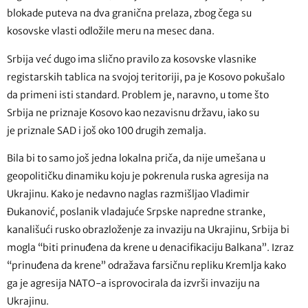
blokade puteva na dva granična prelaza, zbog čega su
kosovske vlasti odložile meru na mesec dana.
Srbija već dugo ima slično pravilo za kosovske vlasnike
registarskih tablica na svojoj teritoriji, pa je Kosovo pokušalo
da primeni isti standard. Problem je, naravno, u tome što
Srbija ne priznaje Kosovo kao nezavisnu državu, iako su
je priznale SAD i još oko 100 drugih zemalja.
Bila bi to samo još jedna lokalna priča, da nije umešana u
geopolitičku dinamiku koju je pokrenula ruska agresija na
Ukrajinu. Kako je nedavno naglas razmišljao Vladimir
Đukanović, poslanik vladajuće Srpske napredne stranke,
kanališući rusko obrazloženje za invaziju na Ukrajinu, Srbija bi
mogla “biti prinuđena da krene u denacifikaciju Balkana”. Izraz
“prinuđena da krene” odražava farsičnu repliku Kremlja kako
ga je agresija NATO-a isprovocirala da izvrši invaziju na
Ukrajinu.