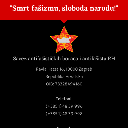
"Smrt fašizmu, sloboda narodu!"
Savez antifašističkih boraca i antifašista RH
Pavla Hatza 16,
10000 Zagreb
Republika Hrvatska
OIB: 78328494160
Telefoni:
(+385 1) 48 39 996
(+385 1) 48 39 998