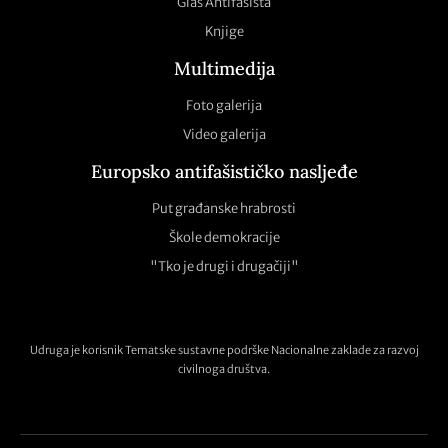
Glas Antifašista
Knjige
Multimedija
Foto galerija
Video galerija
Europsko antifašističko nasljeđe
Put građanske hrabrosti
Škole demokracije
"Tko je drugi i drugačiji"
Udruga je korisnik Tematske sustavne podrške Nacionalne zaklade za razvoj
civilnoga društva.