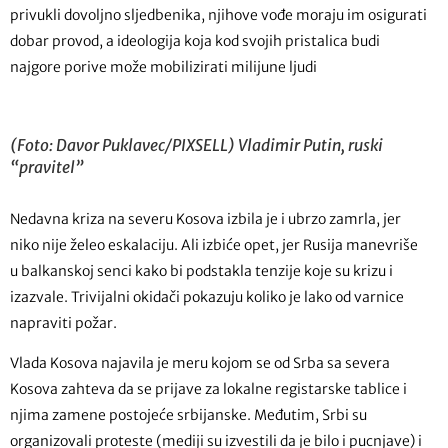
privukli dovoljno sljedbenika, njihove vođe moraju im osigurati
dobar provod, a ideologija koja kod svojih pristalica budi
najgore porive može mobilizirati milijune ljudi
(Foto: Davor Puklavec/PIXSELL) Vladimir Putin, ruski
“pravitel”
Nedavna kriza na severu Kosova izbila je i ubrzo zamrla, jer
niko nije želeo eskalaciju. Ali izbiće opet, jer Rusija manevriše
u balkanskoj senci kako bi podstakla tenzije koje su krizu i
izazvale. Trivijalni okidači pokazuju koliko je lako od varnice
napraviti požar.
Vlada Kosova najavila je meru kojom se od Srba sa severa
Kosova zahteva da se prijave za lokalne registarske tablice i
njima zamene postojeće srbijanske. Međutim, Srbi su
organizovali proteste (mediji su izvestili da je bilo i pucnjave) i