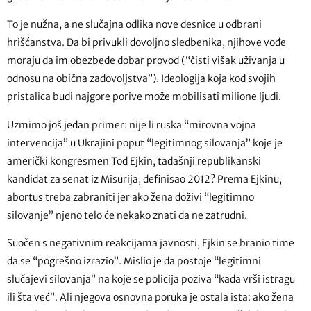
To je nužna, a ne slučajna odlika nove desnice u odbrani
hrišćanstva. Da bi privukli dovoljno sledbenika, njihove vođe
moraju da im obezbede dobar provod (“čisti višak uživanja u
odnosu na obična zadovoljstva”). Ideologija koja kod svojih
pristalica budi najgore porive može mobilisati milione ljudi.
Uzmimo još jedan primer: nije li ruska “mirovna vojna
intervencija” u Ukrajini poput “legitimnog silovanja” koje je
američki kongresmen Tod Ejkin, tadašnji republikanski
kandidat za senat iz Misurija, definisao 2012? Prema Ejkinu,
abortus treba zabraniti jer ako žena doživi “legitimno
silovanje” njeno telo će nekako znati da ne zatrudni.
Suočen s negativnim reakcijama javnosti, Ejkin se branio time
da se “pogrešno izrazio”. Mislio je da postoje “legitimni
slučajevi silovanja” na koje se policija poziva “kada vrši istragu
ili šta već”. Ali njegova osnovna poruka je ostala ista: ako žena