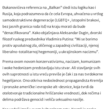
Đukanovićeva referenca na „Balkan“ sledi istu logiku kao i
Rusija, koja podrazumeva da će cela Evropa, uhvaćena u vrtlog
samodestruktivne degeneracije (LGBTQ+, istopolni brakovi,
bez jasnih granica roda itd) na kraju morati da bude
“denacifikovana”. Kako objašnjava Aleksandar Dugin, dvorski
filozof ruskog predsednika Vladimira Putina: “Mi se borimo
protiv apsolutnog zla, oličenog u zapadnoj civilizaciji, njenoj
liberalno-totalitarnoj hegemoniji, u ukrajinskom nacizmu”.
Prema ovom novom konzervativizmu, nacizam, komunizam
i woke hedonizam predstavljaju istu stvar. Ali stavljanje svih
ovih suprotnosti u istu vreću previše je čak i za nas tvrdokorne
hegelijance. Ono otkriva nedoslednost propagandista Kremlja
i proruske američke i evropske alt-desnice, koja tvrdi da
otelotvoruje tradicionalne hrišćanske vrednosti, dok rečima i
delima podržava genocid i veliča seksualno nasilje.