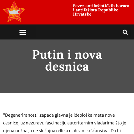
Savez antifašističkih boraca
i antifašista Republike
Hrvatske
Putin i nova
desnica
“Degeneriranost” zapada glavna je ideološka meta nove
desnice, uz nezdravu fascinaciju autoritarnim vladarima što je
njena nužna, a ne slučajna odlika u obrani kršćanstva. Da bi