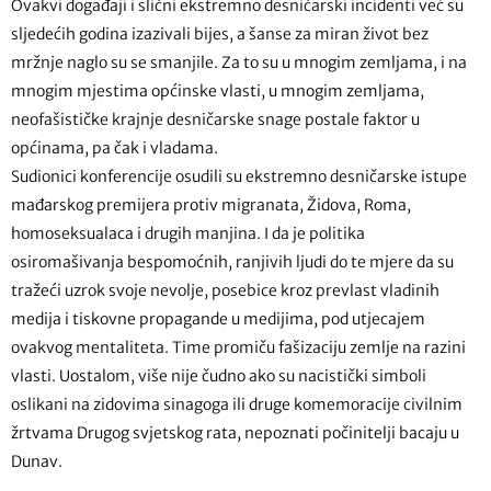
Ovakvi događaji i slični ekstremno desničarski incidenti već su
sljedećih godina izazivali bijes, a šanse za miran život bez
mržnje naglo su se smanjile. Za to su u mnogim zemljama, i na
mnogim mjestima općinske vlasti, u mnogim zemljama,
neofašističke krajnje desničarske snage postale faktor u
općinama, pa čak i vladama.
Sudionici konferencije osudili su ekstremno desničarske istupe
mađarskog premijera protiv migranata, Židova, Roma,
homoseksualaca i drugih manjina. I da je politika
osiromašivanja bespomoćnih, ranjivih ljudi do te mjere da su
tražeći uzrok svoje nevolje, posebice kroz prevlast vladinih
medija i tiskovne propagande u medijima, pod utjecajem
ovakvog mentaliteta. Time promiču fašizaciju zemlje na razini
vlasti. Uostalom, više nije čudno ako su nacistički simboli
oslikani na zidovima sinagoga ili druge komemoracije civilnim
žrtvama Drugog svjetskog rata, nepoznati počinitelji bacaju u
Dunav.