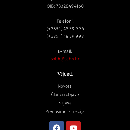
OIB: 78328494160
Telefoni:
(+385 1) 48 39 996
(+385 1) 48 39 998
E-mail:
sabh@sabh.hr
Vijesti
Novosti
Članci i objave
Najave
Prenosimo iz medija