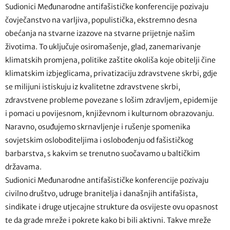
Sudionici Međunarodne antifašističke konferencije pozivaju
čovječanstvo na varljiva, populistička, ekstremno desna
obećanja na stvarne izazove na stvarne prijetnje našim
životima. To uključuje osiromašenje, glad, zanemarivanje
klimatskih promjena, politike zaštite okoliša koje obitelji čine
klimatskim izbjeglicama, privatizaciju zdravstvene skrbi, gdje
se milijuni istiskuju iz kvalitetne zdravstvene skrbi,
zdravstvene probleme povezane s lošim zdravljem, epidemije
i pomaci u povijesnom, književnom i kulturnom obrazovanju.
Naravno, osuđujemo skrnavljenje i rušenje spomenika
sovjetskim osloboditeljima i oslobođenju od fašističkog
barbarstva, s kakvim se trenutno suočavamo u baltičkim
državama.
Sudionici Međunarodne antifašističke konferencije pozivaju
civilno društvo, udruge branitelja i današnjih antifašista,
sindikate i druge utjecajne strukture da osvijeste ovu opasnost
te da grade mreže i pokrete kako bi bili aktivni. Takve mreže