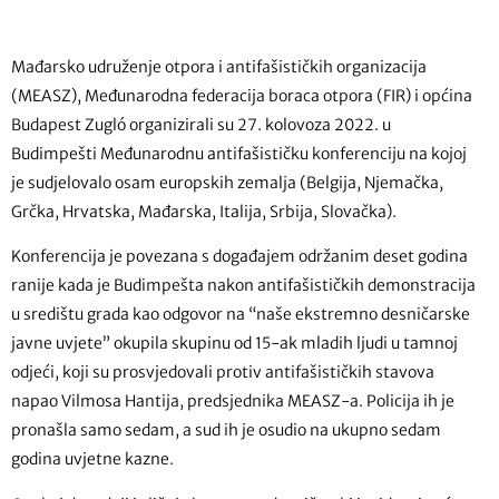
Mađarsko udruženje otpora i antifašističkih organizacija
(MEASZ), Međunarodna federacija boraca otpora (FIR) i općina
Budapest Zugló organizirali su 27. kolovoza 2022. u
Budimpešti Međunarodnu antifašističku konferenciju na kojoj
je sudjelovalo osam europskih zemalja (Belgija, Njemačka,
Grčka, Hrvatska, Mađarska, Italija, Srbija, Slovačka).
Konferencija je povezana s događajem održanim deset godina
ranije kada je Budimpešta nakon antifašističkih demonstracija
u središtu grada kao odgovor na “naše ekstremno desničarske
javne uvjete” okupila skupinu od 15-ak mladih ljudi u tamnoj
odjeći, koji su prosvjedovali protiv antifašističkih stavova
napao Vilmosa Hantija, predsjednika MEASZ-a. Policija ih je
pronašla samo sedam, a sud ih je osudio na ukupno sedam
godina uvjetne kazne.