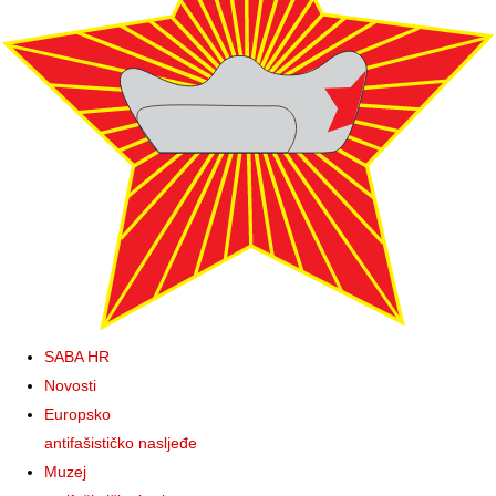
SABA HR
Novosti
Europsko
antifašističko nasljeđe
Muzej