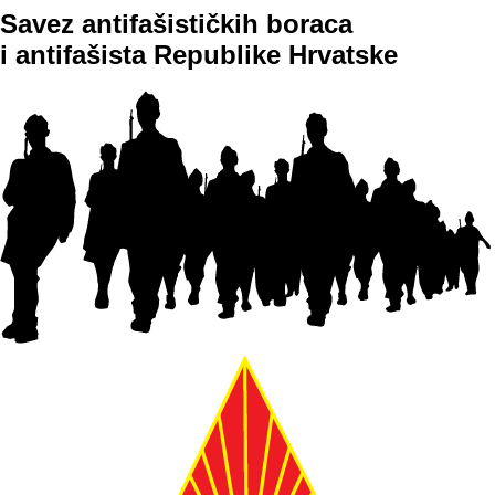
Savez antifašističkih boraca
Idi
i antifašista Republike Hrvatske
na
sadržaj