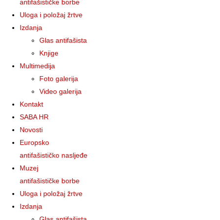
antifašističke borbe
Uloga i položaj žrtve
Izdanja
Glas antifašista
Knjige
Multimedija
Foto galerija
Video galerija
Kontakt
SABA HR
Novosti
Europsko
antifašističko nasljeđe
Muzej
antifašističke borbe
Uloga i položaj žrtve
Izdanja
Glas antifašista