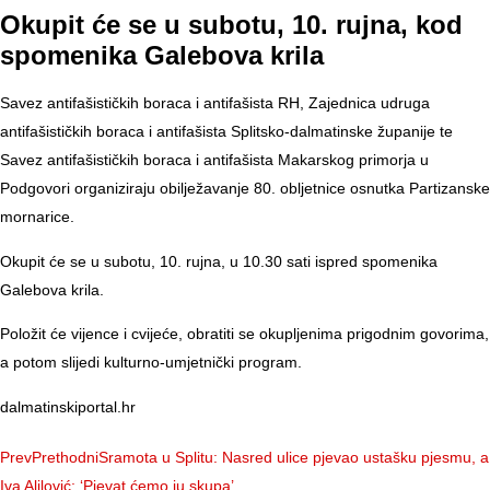
Okupit će se u subotu, 10. rujna, kod
spomenika Galebova krila
Savez antifašističkih boraca i antifašista RH, Zajednica udruga
antifašističkih boraca i antifašista Splitsko-dalmatinske županije te
Savez antifašističkih boraca i antifašista Makarskog primorja u
Podgovori organiziraju obilježavanje 80. obljetnice osnutka Partizanske
mornarice.
Okupit će se u subotu, 10. rujna, u 10.30 sati ispred spomenika
Galebova krila.
Položit će vijence i cvijeće, obratiti se okupljenima prigodnim govorima,
a potom slijedi kulturno-umjetnički program.
dalmatinskiportal.hr
Prev
Prethodni
Sramota u Splitu: Nasred ulice pjevao ustašku pjesmu, a
Iva Alilović; ‘Pjevat ćemo ju skupa’