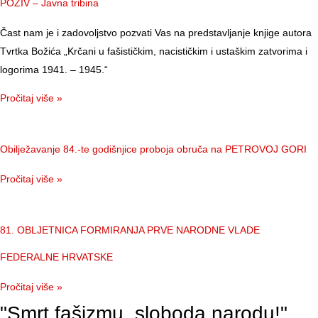
POZIV – Javna tribina
Čast nam je i zadovoljstvo pozvati Vas na predstavljanje knjige autora
Tvrtka Božića „Krčani u fašističkim, nacističkim i ustaškim zatvorima i
logorima 1941. – 1945.“
Pročitaj više »
Obilježavanje 84.-te godišnjice proboja obruča na PETROVOJ GORI
Pročitaj više »
81. OBLJETNICA FORMIRANJA PRVE NARODNE VLADE
FEDERALNE HRVATSKE
Pročitaj više »
"Smrt fašizmu, sloboda narodu!"