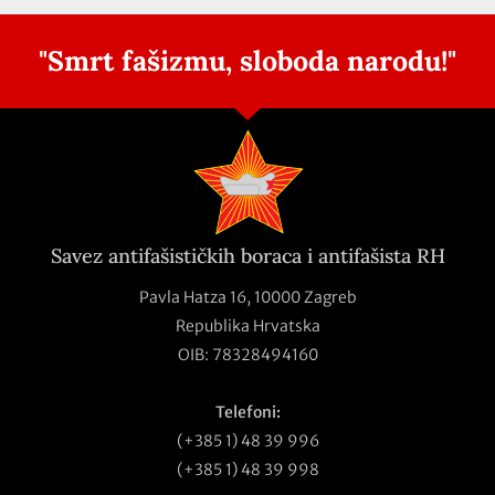
"Smrt fašizmu, sloboda narodu!"
Savez antifašističkih boraca i antifašista RH
Pavla Hatza 16,
10000 Zagreb
Republika Hrvatska
OIB: 78328494160
Telefoni:
(+385 1) 48 39 996
(+385 1) 48 39 998