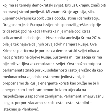
kojima se temelji demokratski svijet. Biti uz Ukrajinu znači biti
na pravoj strani povijesti. Mi znamo što je agresija, sila.
Cijenimo ukrajinsku borbu za slobodu, istinu i demokraciju.
Drago nam je da Europa i svijet nisu ponovili greške od prije
tridesetak godina kada Hrvatska nije imala opći izraz
solidarnosti – dodao je. – Nezakonita aneksija Krima 2014.
bila je tek najava daljnjih osvajačkih namjera Rusije. Ova
Krimska platforma je poruka da demokratski svijet nikada
neće pristati na ciljeve Rusije. Sustavna militarizacija Krima
nije prihvatljiva za demokratski svijet. Ova snažna potpora
parlamenata znači poruku solidarnosti i zato je važno da kao
međunarodna zajednica ostanemo jedinstveni, da
prepoznamo da Rusija energente koristi kao oružje ne bi li
energetskom i prehrambenom krizom utjecala na
raspoloženje u zapadnim zemljama. Parlamenti imaju važnu
ulogu u potpori vladama kako bi ostali ostali stabilni –
istaknuo je Plenković.