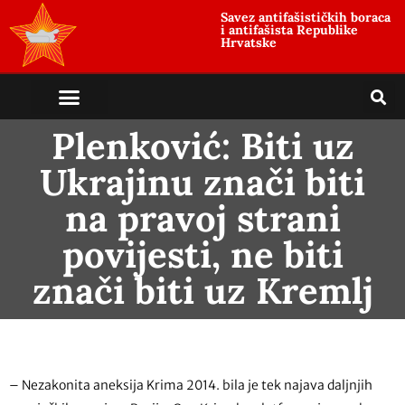
Savez antifašističkih boraca
i antifašista Republike
Hrvatske
Plenković: Biti uz
Ukrajinu znači biti
na pravoj strani
povijesti, ne biti
znači biti uz Kremlj
– Nezakonita aneksija Krima 2014. bila je tek najava daljnjih