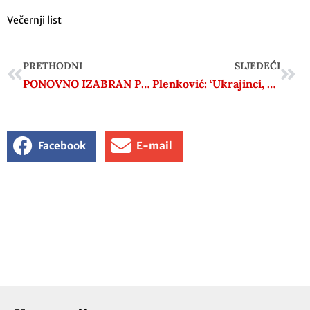
Večernji list
PRETHODNI
SLJEDEĆI
PONOVNO IZABRAN PREDSJEDNIK RENZO CODARIN, PRIKAZAN JE FILM O ISTARSKOJ FAŠISTKINJI NORMI COSSETTO U NAZOČNOSTI PREDSJEDNIKA TALIJANSKE UNIJE MAURIZIJA TREMULA
Plenković: ‘Ukrajinci, niste sami!‘; Zelenski: ‘Gospodo, želim da mi obećate jednu stvar…‘
Facebook
E-mail