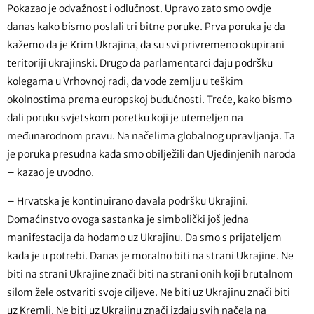
Pokazao je odvažnost i odlučnost. Upravo zato smo ovdje
danas kako bismo poslali tri bitne poruke. Prva poruka je da
kažemo da je Krim Ukrajina, da su svi privremeno okupirani
teritoriji ukrajinski. Drugo da parlamentarci daju podršku
kolegama u Vrhovnoj radi, da vode zemlju u teškim
okolnostima prema europskoj budućnosti. Treće, kako bismo
dali poruku svjetskom poretku koji je utemeljen na
međunarodnom pravu. Na načelima globalnog upravljanja. Ta
je poruka presudna kada smo obilježili dan Ujedinjenih naroda
– kazao je uvodno.
– Hrvatska je kontinuirano davala podršku Ukrajini.
Domaćinstvo ovoga sastanka je simbolički još jedna
manifestacija da hodamo uz Ukrajinu. Da smo s prijateljem
kada je u potrebi. Danas je moralno biti na strani Ukrajine. Ne
biti na strani Ukrajine znači biti na strani onih koji brutalnom
silom žele ostvariti svoje ciljeve. Ne biti uz Ukrajinu znači biti
uz Kremlj. Ne biti uz Ukrajinu znači izdaju svih načela na