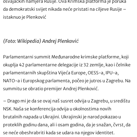
osvajačkih namjera Rusije. Ova Krimska platforma je poruka
da demokratski svijet nikada neće pristati na ciljeve Rusije –
istaknuo je Plenković
(Foto: Wikipedia) Andrej Plenković
Parlamentarni summit Međunarodne krimske platforme, koji
okuplja 42 parlamentarne delegacije iz 32 zemlje, kao i čelnike
parlamentarnih skupština Vijeća Europe, OESS-a, IPU-a,
NATO-a i Europskog parlamenta, počeo je jutros u Zagrebu. Na
summitu se obratio premijer Andrej Plenković.
– Drago mi je da se ovaj naš susret odvija u Zagrebu, u središtu
NSK. Naša se konferencija odvija u okolnostima novih
brutalnih napada u Ukrajini. Ukrajinski je narod pokazao u
proteklih godinu dana, ali i osam godina, da je snažan, čvrst, da
se neće obeshrabriti kada se udara na njegov identitet.