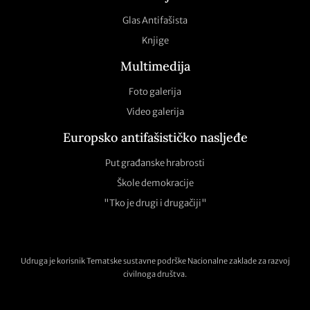
Glas Antifašista
Knjige
Multimedija
Foto galerija
Video galerija
Europsko antifašističko nasljeđe
Put građanske hrabrosti
Škole demokracije
"Tko je drugi i drugačiji"
Udruga je korisnik Tematske sustavne podrške Nacionalne zaklade za razvoj
civilnoga društva.