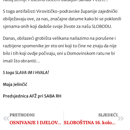
S toga antifašisti Virovitičko-podravske županije zajednički
obilježavaju ove, za nas, značajne datume kako bi se poklonili
sjenama onih koji dadoše svoje živote za našu SLOBODU.
Danas, obilazeći grobišta velikana nailazimo na porušene i
razbijene spomenike jer eto oni koji to čine ne znaju da nije
bilo i tih koji ovdje počivaju, oni u Domovinskom ratu ne bi
imali što obraniti…
S toga SLAVA IM I HVALA!
Maja Jelinčić
Predsjednica AFŽ pri SABA RH
PRETHODNI
SLJEDEĆI
OSNIVANJE I DJELOVANJE PARTIZANSKE NJEMAČKE ČETE ERNST THÄLMANN
SLOBOŠTINA 16. kolovoza 1942.