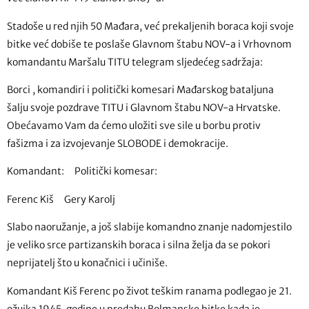
Stadoše u red njih 50 Mađara, već prekaljenih boraca koji svoje
bitke već dobiše te poslaše Glavnom štabu NOV-a i Vrhovnom
komandantu Maršalu TITU telegram sljedećeg sadržaja:
Borci , komandiri i politički komesari Mađarskog bataljuna
šalju svoje pozdrave TITU i Glavnom štabu NOV-a Hrvatske.
Obećavamo Vam da ćemo uložiti sve sile u borbu protiv
fašizma i za izvojevanje SLOBODE i demokracije.
Komandant: Politički komesar:
Ferenc Kiš Gery Karolj
Slabo naoružanje, a još slabije komandno znanje nadomjestilo
je veliko srce partizanskih boraca i silna želja da se pokori
neprijatelj što u konačnici i učiniše.
Komandant Kiš Ferenc po život teškim ranama podlegao je 21.
ožujka 1945. godine u predahu Bolmanske bitke kada je