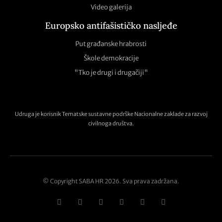
Video galerija
Europsko antifašističko nasljeđe
Put građanske hrabrosti
Škole demokracije
"Tko je drugi i drugačiji"
Udruga je korisnik Tematske sustavne podrške Nacionalne zaklade za razvoj
civilnoga društva.
© Copyright SABA HR 2026. Sva prava zadržana.