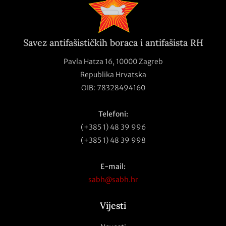
Savez antifašističkih boraca i antifašista RH
Pavla Hatza 16,
10000 Zagreb
Republika Hrvatska
OIB: 78328494160
Telefoni:
(+385 1) 48 39 996
(+385 1) 48 39 998
E-mail:
sabh@sabh.hr
Vijesti