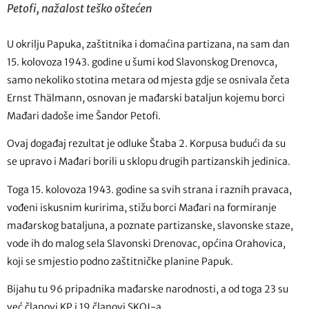
Petofi, nažalost teško oštećen
U okrilju Papuka, zaštitnika i domaćina partizana, na sam dan
15. kolovoza 1943. godine u šumi kod Slavonskog Drenovca,
samo nekoliko stotina metara od mjesta gdje se osnivala četa
Ernst Thälmann, osnovan je mađarski bataljun kojemu borci
Mađari dadoše ime Šandor Petofi.
Ovaj događaj rezultat je odluke Štaba 2. Korpusa budući da su
se upravo i Mađari borili u sklopu drugih partizanskih jedinica.
Toga 15. kolovoza 1943. godine sa svih strana i raznih pravaca,
vođeni iskusnim kuririma, stižu borci Mađari na formiranje
mađarskog bataljuna, a poznate partizanske, slavonske staze,
vode ih do malog sela Slavonski Drenovac, općina Orahovica,
koji se smjestio podno zaštitničke planine Papuk.
Bijahu tu 96 pripadnika mađarske narodnosti, a od toga 23 su
već članovi KP i 19 članovi SKOJ-a.