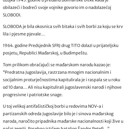
obilazeći i bodreći svoje vojnike govorio im o nadolazećoj
SLOBODI.
SLOBODA je bila okosnica svih bitaka i svih borbi za koju se krv
lila i pjesme pjevale…
1964. godine Predsjednik SFRJ drug TITO dolazi u prijateljsku
posjetu, Republici Mađarskoj, u Budimpeštu.
Tom prilikom obraćajući se mađarskom narodu kazao je:
“Predratna Jugoslavija, rastrzana mnogim nacionalnim i
socijalnim proturječnostima kapitulirala je i raspala se u roku
od 10 dana… Ali nisu kapitulirali jugoslavenski narodi i njihove
progresivne i patriotske snage.
U toj velikoj antifašističkoj borbi u redovima NOV-a i
partizanskih odreda Jugoslavije bilo je i sinova mađarskog
naroda, naročito pripadnika mađarske nacionalnosti koji žive u
našoj zemlji. Posebno ističem bataljon Šandor Petefi…”