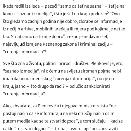
ikada radili iza leđa – pazeći “samo da šef ne sazna” – šef je na
koncu “saznao iz medija”, i što je šef na kraju poduzeo? “Ovo
što gledamo zadnjih godina nije dobro, zlorabe se informacije
iz nečijih arhiva, mobilnih uređaja ili mjera pod kojima je netko
bio. Smatramo da to nije dobro”, rekao je nedavno šef,
najavljujući izmjene Kaznenog zakona i kriminalizaciju –
“curenja informacija”!
Sve što zna o životu, politici, prirodi i društvu Plenković je, eto,
“saznao iz medija”, ni o čemu na svijetu siromah pojma ne bi
imao da nema medijskog “curenja informacija”, i on je na
kraju, jasno – što drugo da radi? – odlučio sankcionirati
“curenje informacija”.
Ako, shvaćate, za Plenkovića i njegove ministre zaista “ne
postoji način da se informiraju na neki drukčiji način osim
putem medija kad se te stvari dogode”, u tom slučaju – kad se
dakle “te stvari dogode” – treba, sasvim logično, zaustaviti