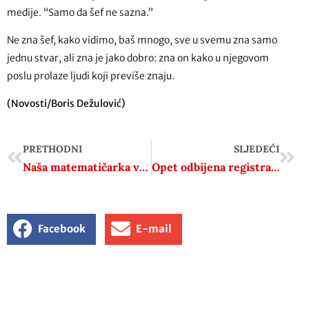
medije. “Samo da šef ne sazna.”
Ne zna šef, kako vidimo, baš mnogo, sve u svemu zna samo
jednu stvar, ali zna je jako dobro: zna on kako u njegovom
poslu prolaze ljudi koji previše znaju.
(Novosti/Boris Dežulović)
PRETHODNI
SLJEDEĆI
Naša matematičarka vlastitim primjerom pokazala kako pomoći Ukrajini
Opet odbijena registracija Hrvatske pravoslavne crkve
Facebook
E-mail