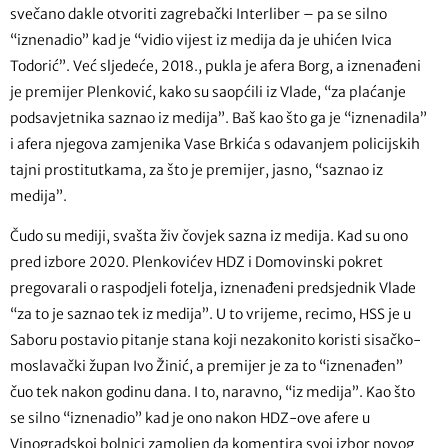
svečano dakle otvoriti zagrebački Interliber – pa se silno
“iznenadio” kad je “vidio vijest iz medija da je uhićen Ivica
Todorić”. Već sljedeće, 2018., pukla je afera Borg, a iznenađeni
je premijer Plenković, kako su saopćili iz Vlade, “za plaćanje
podsavjetnika saznao iz medija”. Baš kao što ga je “iznenadila”
i afera njegova zamjenika Vase Brkića s odavanjem policijskih
tajni prostitutkama, za što je premijer, jasno, “saznao iz
medija”.
Čudo su mediji, svašta živ čovjek sazna iz medija. Kad su ono
pred izbore 2020. Plenkovićev HDZ i Domovinski pokret
pregovarali o raspodjeli fotelja, iznenađeni predsjednik Vlade
“za to je saznao tek iz medija”. U to vrijeme, recimo, HSS je u
Saboru postavio pitanje stana koji nezakonito koristi sisačko-
moslavački župan Ivo Žinić, a premijer je za to “iznenađen”
čuo tek nakon godinu dana. I to, naravno, “iz medija”. Kao što
se silno “iznenadio” kad je ono nakon HDZ-ove afere u
Vinogradskoj bolnici zamoljen da komentira svoj izbor novog