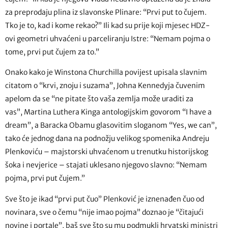
za preprodaju plina iz slavonske Plinare: “Prvi put to čujem.
Tko je to, kad i kome rekao?” Ili kad su prije koji mjesec HDZ-
ovi geometri uhvaćeni u parceliranju Istre: “Nemam pojma o
tome, prvi put čujem za to.”
Onako kako je Winstona Churchilla povijest upisala slavnim
citatom o “krvi, znoju i suzama”, Johna Kennedyja čuvenim
apelom da se “ne pitate što vaša zemlja može uraditi za
vas”, Martina Luthera Kinga antologijskim govorom “I have a
dream”, a Baracka Obamu glasovitim sloganom “Yes, we can”,
tako će jednog dana na podnožju velikog spomenika Andreju
Plenkoviću – majstorski uhvaćenom u trenutku historijskog
šoka i nevjerice – stajati uklesano njegovo slavno: “Nemam
pojma, prvi put čujem.”
Sve što je ikad “prvi put čuo” Plenković je iznenađen čuo od
novinara, sve o čemu “nije imao pojma” doznao je “čitajući
novine i portale”, baš sve što su mu podmukli hrvatski ministri