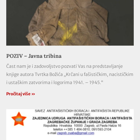
POZIV – Javna tribina
Čast nam je i zadovoljstvo pozvati Vas na predstavljanje
knjige autora Tvrtka Božića „Krčani u fašističkim, nacističkim
i ustaškim zatvorima i logorima 1941. – 1945.“
Pročitaj više »