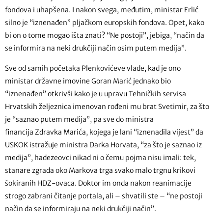
fondova i uhapšena. I nakon svega, međutim, ministar Erlić
silno je “iznenađen” pljačkom europskih fondova. Opet, kako
bi on o tome mogao išta znati? “Ne postoji”, jebiga, “način da
se informira na neki drukčiji način osim putem medija”.
Sve od samih početaka Plenkovićeve vlade, kad je ono
ministar državne imovine Goran Marić jednako bio
“iznenađen” otkrivši kako je u upravu Tehničkih servisa
Hrvatskih željeznica imenovan rođeni mu brat Svetimir, za što
je “saznao putem medija”, pa sve do ministra
financija Zdravka Marića, kojega je lani “iznenadila vijest” da
USKOK istražuje ministra Darka Horvata, “za što je saznao iz
medija”, hadezeovci nikad ni o čemu pojma nisu imali: tek,
stanare zgrada oko Markova trga svako malo trgnu krikovi
šokiranih HDZ-ovaca. Doktor im onda nakon reanimacije
strogo zabrani čitanje portala, ali – shvatili ste – “ne postoji
način da se informiraju na neki drukčiji način”.