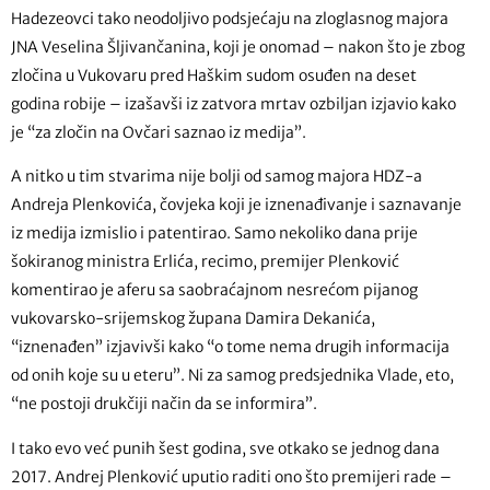
Hadezeovci tako neodoljivo podsjećaju na zloglasnog majora
JNA Veselina Šljivančanina, koji je onomad – nakon što je zbog
zločina u Vukovaru pred Haškim sudom osuđen na deset
godina robije – izašavši iz zatvora mrtav ozbiljan izjavio kako
je “za zločin na Ovčari saznao iz medija”.
A nitko u tim stvarima nije bolji od samog majora HDZ-a
Andreja Plenkovića, čovjeka koji je iznenađivanje i saznavanje
iz medija izmislio i patentirao. Samo nekoliko dana prije
šokiranog ministra Erlića, recimo, premijer Plenković
komentirao je aferu sa saobraćajnom nesrećom pijanog
vukovarsko-srijemskog župana Damira Dekanića,
“iznenađen” izjavivši kako “o tome nema drugih informacija
od onih koje su u eteru”. Ni za samog predsjednika Vlade, eto,
“ne postoji drukčiji način da se informira”.
I tako evo već punih šest godina, sve otkako se jednog dana
2017. Andrej Plenković uputio raditi ono što premijeri rade –