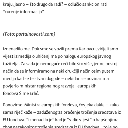
kraju, jasno – što drugo da radi? – odlučio sankcionirati
“curenje informacija”
(Foto: portalnovosti.com)
Iznenadilo me. Dok smo se vozili prema Karlovcu, vidjeli smo
vijest iz medija o uhićenjima po nalogu europskog javnog
tužitelja. Za sada je nemoguće reći bilo što više, jer ne postoji
način da se informiramo na neki drukčiji način osim putem
medija kad se te stvari dogode – nekidan se novinarima
povjerio ministar regionalnog razvoja i europskih
fondova Šime Erlić.
Ponovimo. Ministra europskih fondova, čovjeka dakle – kako
sama riječ kaže – zaduženog za praćenje trošenja sredstava iz
EU fondova, “iznenadilo je” kad je “vidio vijest” o hapšenjima
zbog nezakonitog trošenja sredstava iz EU fondova. I to je po