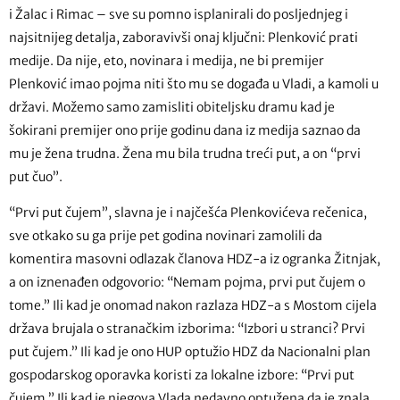
i Žalac i Rimac – sve su pomno isplanirali do posljednjeg i
najsitnijeg detalja, zaboravivši onaj ključni: Plenković prati
medije. Da nije, eto, novinara i medija, ne bi premijer
Plenković imao pojma niti što mu se događa u Vladi, a kamoli u
državi. Možemo samo zamisliti obiteljsku dramu kad je
šokirani premijer ono prije godinu dana iz medija saznao da
mu je žena trudna. Žena mu bila trudna treći put, a on “prvi
put čuo”.
“Prvi put čujem”, slavna je i najčešća Plenkovićeva rečenica,
sve otkako su ga prije pet godina novinari zamolili da
komentira masovni odlazak članova HDZ-a iz ogranka Žitnjak,
a on iznenađen odgovorio: “Nemam pojma, prvi put čujem o
tome.” Ili kad je onomad nakon razlaza HDZ-a s Mostom cijela
država brujala o stranačkim izborima: “Izbori u stranci? Prvi
put čujem.” Ili kad je ono HUP optužio HDZ da Nacionalni plan
gospodarskog oporavka koristi za lokalne izbore: “Prvi put
čujem.” Ili kad je njegova Vlada nedavno optužena da je znala