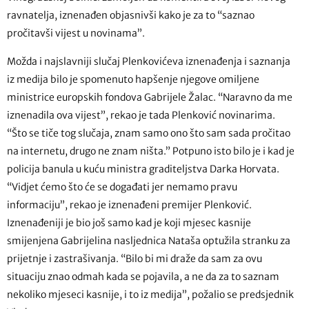
ravnatelja, iznenađen objasnivši kako je za to “saznao
pročitavši vijest u novinama”.
Možda i najslavniji slučaj Plenkovićeva iznenađenja i saznanja
iz medija bilo je spomenuto hapšenje njegove omiljene
ministrice europskih fondova Gabrijele Žalac. “Naravno da me
iznenadila ova vijest”, rekao je tada Plenković novinarima.
“Što se tiče tog slučaja, znam samo ono što sam sada pročitao
na internetu, drugo ne znam ništa.” Potpuno isto bilo je i kad je
policija banula u kuću ministra graditeljstva Darka Horvata.
“Vidjet ćemo što će se događati jer nemamo pravu
informaciju”, rekao je iznenađeni premijer Plenković.
Iznenađeniji je bio još samo kad je koji mjesec kasnije
smijenjena Gabrijelina nasljednica Nataša optužila stranku za
prijetnje i zastrašivanja. “Bilo bi mi draže da sam za ovu
situaciju znao odmah kada se pojavila, a ne da za to saznam
nekoliko mjeseci kasnije, i to iz medija”, požalio se predsjednik