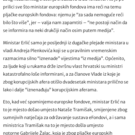
prilici sve što ministar europskih fondova ima reći na temu
pljačke europskih fondova: njemu je “za sada nemoguće reći
bilo što više”, jer – valja nam zapamtiti – “ne postoji način da
se informira na neki drukčiji način osim putem medija”.
Ministar Erlić samo je posljednji iz dugačke plejade ministara u
vladi Andreja Plenkovića koji se u pravilnim vremenskim
razmacima silno “iznenade” vijestima “iz medija”. Općenito,
za ljude koji u rukama drže izvršnu vlast hrvatski su ministri
katastrofalno loše informirani, a za članove Vlade iz koje je
zbog korupcijskih afera otišlo dvadesetak ministara prilično se
lako i dalje “iznenađuju” korupcijskim aferama.
Eto, kad već spominjemo europske fondove, ministar Erlić na
to je mjesto došao umjesto Nataše Tramišak, smijenjene zbog
sumnjivih natječaja za održavanje sustava eFondovi, a i sama
ministrica Tramišak na to je mjesto došla umjesto
notorne Gabrijele Žalac, koja je zbog pljačke europskih