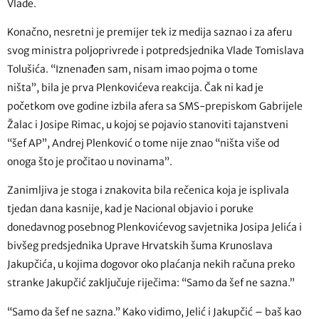
Vlade.
Konačno, nesretni je premijer tek iz medija saznao i za aferu
svog ministra poljoprivrede i potpredsjednika Vlade Tomislava
Tolušića. “Iznenađen sam, nisam imao pojma o tome
ništa”, bila je prva Plenkovićeva reakcija. Čak ni kad je
početkom ove godine izbila afera sa SMS-prepiskom Gabrijele
Žalac i Josipe Rimac, u kojoj se pojavio stanoviti tajanstveni
“šef AP”, Andrej Plenković o tome nije znao “ništa više od
onoga što je pročitao u novinama”.
Zanimljiva je stoga i znakovita bila rečenica koja je isplivala
tjedan dana kasnije, kad je Nacional objavio i poruke
donedavnog posebnog Plenkovićevog savjetnika Josipa Jelića i
bivšeg predsjednika Uprave Hrvatskih šuma Krunoslava
Jakupčića, u kojima dogovor oko plaćanja nekih računa preko
stranke Jakupčić zaključuje riječima: “Samo da šef ne sazna.”
“Samo da šef ne sazna.” Kako vidimo, Jelić i Jakupčić – baš kao