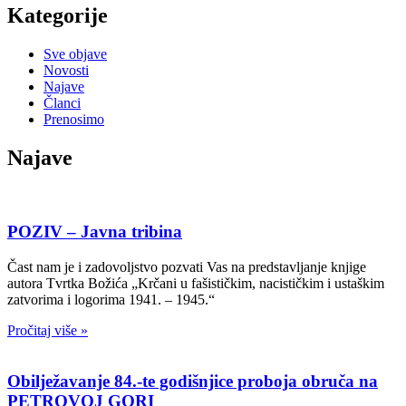
Kategorije
Sve objave
Novosti
Najave
Članci
Prenosimo
Najave
POZIV – Javna tribina
Čast nam je i zadovoljstvo pozvati Vas na predstavljanje knjige
autora Tvrtka Božića „Krčani u fašističkim, nacističkim i ustaškim
zatvorima i logorima 1941. – 1945.“
Pročitaj više »
Obilježavanje 84.-te godišnjice proboja obruča na
PETROVOJ GORI