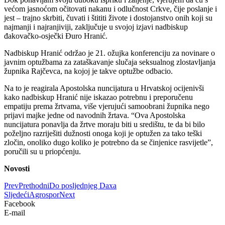
većom jasnoćom očitovati nakanu i odlučnost Crkve, čije poslanje i
jest – trajno skrbiti, čuvati i štititi živote i dostojanstvo onih koji su
najmanji i najranjiviji, zaključuje u svojoj izjavi nadbiskup
đakovačko-osječki Đuro Hranić.
Nadbiskup Hranić održao je 21. ožujka konferenciju za novinare o
javnim optužbama za zataškavanje slučaja seksualnog zlostavljanja
župnika Rajčevca, na kojoj je takve optužbe odbacio.
Na to je reagirala Apostolska nuncijatura u Hrvatskoj ocijenivši
kako nadbiskup Hranić nije iskazao potrebnu i preporučenu
empatiju prema žrtvama, više vjerujući samoobrani župnika nego
prijavi majke jedne od navodnih žrtava. “Ova Apostolska
nuncijatura ponavlja da žrtve moraju biti u središtu, te da bi bilo
poželjno razriješiti dužnosti onoga koji je optužen za tako teški
zločin, onoliko dugo koliko je potrebno da se činjenice rasvijetle”,
poručili su u priopćenju.
Novosti
Prev
Prethodni
Do posljednjeg Daxa
Sljedeći
Agrospor
Next
Facebook
E-mail