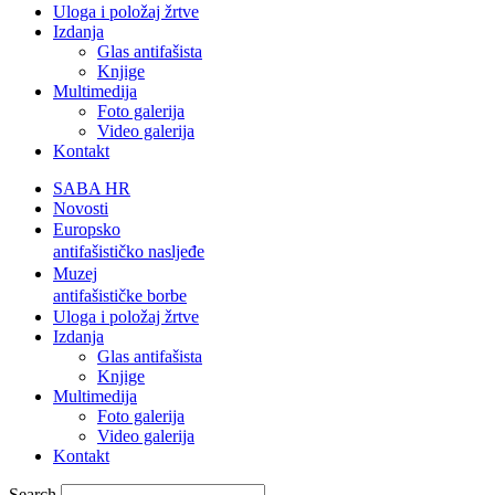
Uloga i položaj žrtve
Izdanja
Glas antifašista
Knjige
Multimedija
Foto galerija
Video galerija
Kontakt
SABA HR
Novosti
Europsko
antifašističko nasljeđe
Muzej
antifašističke borbe
Uloga i položaj žrtve
Izdanja
Glas antifašista
Knjige
Multimedija
Foto galerija
Video galerija
Kontakt
Search