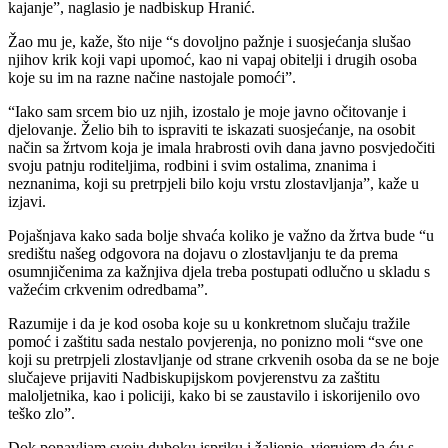
kajanje”, naglasio je nadbiskup Hranić.
Žao mu je, kaže, što nije “s dovoljno pažnje i suosjećanja slušao
njihov krik koji vapi upomoć, kao ni vapaj obitelji i drugih osoba
koje su im na razne načine nastojale pomoći”.
“Iako sam srcem bio uz njih, izostalo je moje javno očitovanje i
djelovanje. Želio bih to ispraviti te iskazati suosjećanje, na osobit
način sa žrtvom koja je imala hrabrosti ovih dana javno posvjedočiti
svoju patnju roditeljima, rodbini i svim ostalima, znanima i
neznanima, koji su pretrpjeli bilo koju vrstu zlostavljanja”, kaže u
izjavi.
Pojašnjava kako sada bolje shvaća koliko je važno da žrtva bude “u
središtu našeg odgovora na dojavu o zlostavljanju te da prema
osumnjičenima za kažnjiva djela treba postupati odlučno u skladu s
važećim crkvenim odredbama”.
Razumije i da je kod osoba koje su u konkretnom slučaju tražile
pomoć i zaštitu sada nestalo povjerenja, no ponizno moli “sve one
koji su pretrpjeli zlostavljanje od strane crkvenih osoba da se ne boje
slučajeve prijaviti Nadbiskupijskom povjerenstvu za zaštitu
maloljetnika, kao i policiji, kako bi se zaustavilo i iskorijenilo ovo
teško zlo”.
Dok ponavljam svoju duboku ispriku i žaljenje, vjerujem da ću s