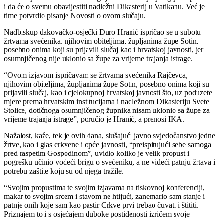
i da će o svemu obavijestiti nadležni Dikasterij u Vatikanu. Već je
time potvrdio pisanje Novosti o ovom slučaju.
Nadbiskup đakovačko-osječki Đuro Hranić ispričao se u subotu
žrtvama svećenika, njihovim obiteljima, župljanima župe Sotin,
posebno onima koji su prijavili slučaj kao i hrvatskoj javnosti, jer
osumnjičenog nije uklonio sa župe za vrijeme trajanja istrage.
“Ovom izjavom ispričavam se žrtvama svećenika Rajčevca,
njihovim obiteljima, župljanima župe Sotin, posebno onima koji su
prijavili slučaj, kao i cjelokupnoj hrvatskoj javnosti što, uz poduzete
mjere prema hrvatskim institucijama i nadležnom Dikasteriju Svete
Stolice, dotičnoga osumnjičenog župnika nisam uklonio sa župe za
vrijeme trajanja istrage”, poručio je Hranić, a prenosi IKA.
Nažalost, kaže, tek je ovih dana, slušajući javno svjedočanstvo jedne
žrtve, kao i glas crkvene i opće javnosti, “preispitujući sebe samoga
pred raspetim Gospodinom”, uvidio koliko je velik propust i
pogrešku učinio vodeći brigu o svećeniku, a ne videći patnju žrtava i
potrebu zaštite koju su od njega tražile.
“Svojim propustima te svojim izjavama na tiskovnoj konferenciji,
makar to svojim srcem i stavom ne htijući, zanemario sam stanje i
patnje onih koje sam kao pastir Crkve prvi trebao čuvati i štititi.
Priznajem to i s osjećajem duboke postiđenosti izričem svoje