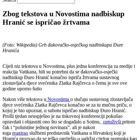
Zbog tekstova u Novostima nadbiskup
Hranić se ispričao žrtvama
(Foto: Wikipedia) Grb đakovačko-osječkog nadbiskupa Đure
Hranića
Cijeli niz tekstova u Novostima, plus jedna konferencija za medije i
reakcija Vatikana, bili su potrebni da se đakovačko-osječki
nadbiskup Đuro Hranić konačno ispriča žrtvama sustavnog
zlostavljača djece svećenika Zlatka Rajčevca o čemu je sve ove
godine uporno šutio
Nakon više tekstova u
Novostima
o slučaju sustavnog zlostavljača
djece svećenika Zlatka Rajčevca konačno se za tu mučnu priču, o
kojoj je bio upoznat, u subotu ispričao nadbiskup Đuro Hranić.
Prošli tjedan neuspješno je na tiskovnoj konferenciji pokušao
opravdati i objasniti ono što se događalo u Sotinu,
optuživši
pritom
čak i “poluistine jednog novinara”. ali je nakon
toga
reagirao
službeni predstavnik Vatikana u Hrvatskoj koji je
Hranića prozvao da se teško ogriješio o sadržaj cijelog postupka kao