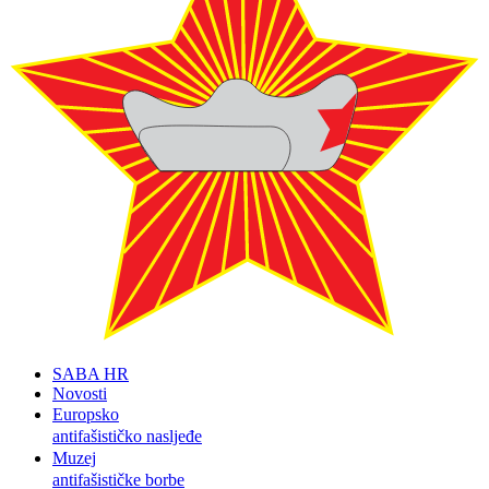
SABA HR
Novosti
Europsko
antifašističko nasljeđe
Muzej
antifašističke borbe