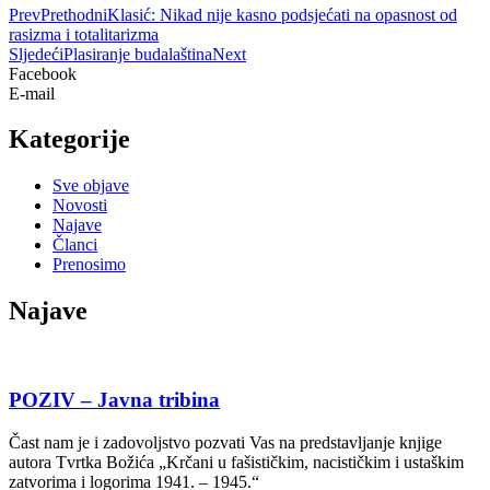
Prev
Prethodni
Klasić: Nikad nije kasno podsjećati na opasnost od
rasizma i totalitarizma
Sljedeći
Plasiranje budalaština
Next
Facebook
E-mail
Kategorije
Sve objave
Novosti
Najave
Članci
Prenosimo
Najave
POZIV – Javna tribina
Čast nam je i zadovoljstvo pozvati Vas na predstavljanje knjige
autora Tvrtka Božića „Krčani u fašističkim, nacističkim i ustaškim
zatvorima i logorima 1941. – 1945.“