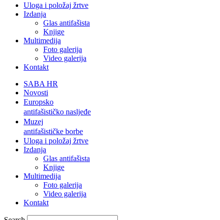
Uloga i položaj žrtve
Izdanja
Glas antifašista
Knjige
Multimedija
Foto galerija
Video galerija
Kontakt
SABA HR
Novosti
Europsko
antifašističko nasljeđe
Muzej
antifašističke borbe
Uloga i položaj žrtve
Izdanja
Glas antifašista
Knjige
Multimedija
Foto galerija
Video galerija
Kontakt
Search