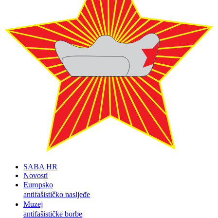
SABA HR
Novosti
Europsko
antifašističko nasljeđe
Muzej
antifašističke borbe