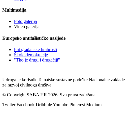
Multimedija
Foto galerija
Video galerija
Europsko antifašističko nasljeđe
Put građanske hrabrosti
Škole demokracije
"Tko je drugi i drugačiji"
Udruga je korisnik Tematske sustavne podrške Nacionalne zaklade
za razvoj civilnoga društva.
© Copyright SABA HR 2026. Sva prava zadržana.
Twitter
Facebook
Dribbble
Youtube
Pinterest
Medium