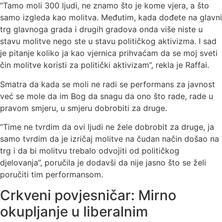
“Tamo moli 300 ljudi, ne znamo što je kome vjera, a što
samo izgleda kao molitva. Međutim, kada dođete na glavni
trg glavnoga grada i drugih gradova onda više niste u
stavu molitve nego ste u stavu političkog aktivizma. I sad
je pitanje koliko ja kao vjernica prihvaćam da se moj sveti
čin molitve koristi za politički aktivizam”, rekla je Raffai.
Smatra da kada se moli ne radi se performans za javnost
već se mole da im Bog da snagu da ono što rade, rade u
pravom smjeru, u smjeru dobrobiti za druge.
“Time ne tvrdim da ovi ljudi ne žele dobrobit za druge, ja
samo tvrdim da je izričaj molitve na čudan način došao na
trg i da bi molitvu trebalo odvojiti od političkog
djelovanja”, poručila je dodavši da nije jasno što se želi
poručiti tim performansom.
Crkveni povjesničar: Mirno
okupljanje u liberalnim