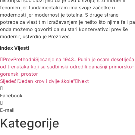
historijski sociolozi jest da je ovo u svojoj srži moderni
fenomen jer fundamentalizam ima svoje začetke u
modernosti jer modernost je totalna. S druge strane
potreba za vlastitim izražavanjem je nešto što njima fali pa
onda možemo govoriti da su stari konzervativci previše
moderni”, ustvrdio je Brezovec.
Index Vijesti
Prev
Prethodni
Sjećanje na 1943.. Punih je osam desetljeća
od trenutaka koji su sudbinski odredili današnji primorsko-
goranski prostor
Sljedeći
“Jedan krov i dvije škole”
Next
Facebook
E-mail
Kategorije