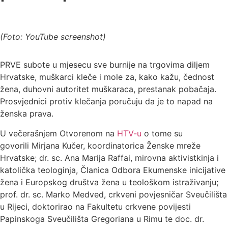
(Foto: YouTube screenshot)
PRVE subote u mjesecu sve burnije na trgovima diljem
Hrvatske, muškarci kleče i mole za, kako kažu, čednost
žena, duhovni autoritet muškaraca, prestanak pobačaja.
Prosvjednici protiv klečanja poručuju da je to napad na
ženska prava.
U večerašnjem Otvorenom na
HTV-u
o tome su
govorili Mirjana Kučer, koordinatorica Ženske mreže
Hrvatske; dr. sc. Ana Marija Raffai, mirovna aktivistkinja i
katolička teologinja, Članica Odbora Ekumenske inicijative
žena i Europskog društva žena u teološkom istraživanju;
prof. dr. sc. Marko Medved, crkveni povjesničar Sveučilišta
u Rijeci, doktorirao na Fakultetu crkvene povijesti
Papinskoga Sveučilišta Gregoriana u Rimu te doc. dr.