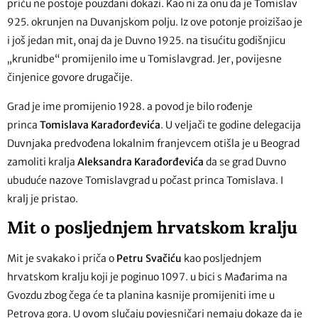
priču ne postoje pouzdani dokazi. Kao ni za onu da je Tomislav
925. okrunjen na Duvanjskom polju. Iz ove potonje proizišao je
i još jedan mit, onaj da je Duvno 1925. na tisućitu godišnjicu
„krunidbe“ promijenilo ime u Tomislavgrad. Jer, povijesne
činjenice govore drugačije.
Grad je ime promijenio 1928. a povod je bilo rođenje
princa
Tomislava Karađorđevića
. U veljači te godine delegacija
Duvnjaka predvođena lokalnim franjevcem otišla je u Beograd
zamoliti kralja
Aleksandra Karađorđevića
da se grad Duvno
ubuduće nazove Tomislavgrad u počast princa Tomislava. I
kralj je pristao.
Mit o posljednjem hrvatskom kralju
Mit je svakako i priča o
Petru Svačiću
kao posljednjem
hrvatskom kralju koji je poginuo 1097. u bici s Mađarima na
Gvozdu zbog čega će ta planina kasnije promijeniti ime u
Petrova gora. U ovom slučaju povjesničari nemaju dokaze da je