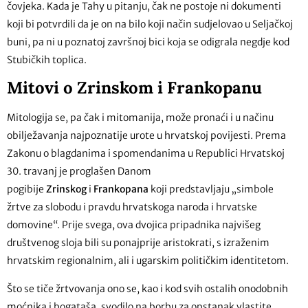
čovjeka. Kada je Tahy u pitanju, čak ne postoje ni dokumenti
koji bi potvrdili da je on na bilo koji način sudjelovao u Seljačkoj
buni, pa ni u poznatoj završnoj bici koja se odigrala negdje kod
Stubičkih toplica.
Mitovi o Zrinskom i Frankopanu
Mitologija se, pa čak i mitomanija, može pronaći i u načinu
obilježavanja najpoznatije urote u hrvatskoj povijesti. Prema
Zakonu o blagdanima i spomendanima u Republici Hrvatskoj
30. travanj je proglašen Danom
pogibije
Zrinskog
i
Frankopana
koji predstavljaju „simbole
žrtve za slobodu i pravdu hrvatskoga naroda i hrvatske
domovine“. Prije svega, ova dvojica pripadnika najvišeg
društvenog sloja bili su ponajprije aristokrati, s izraženim
hrvatskim regionalnim, ali i ugarskim političkim identitetom.
Što se tiče žrtvovanja ono se, kao i kod svih ostalih onodobnih
moćnika i bogataša, svodilo na borbu za opstanak vlastite