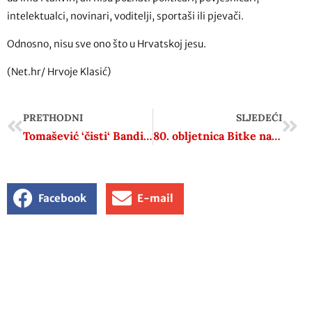
intelektualci, novinari, voditelji, sportaši ili pjevači.
Odnosno, nisu sve ono što u Hrvatskoj jesu.
(Net.hr/ Hrvoje Klasić)
PRETHODNI
SLJEDEĆI
Tomašević ‘čisti‘ Bandićeve zaklade: Grad im dao desetke milijuna, a oni ih trošili na – plaće
80. obljetnica Bitke na Humci
Facebook
E-mail