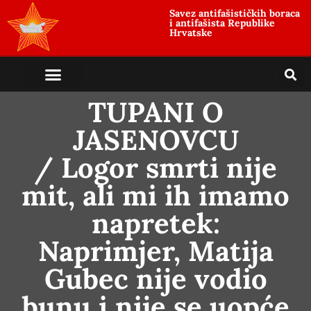
Savez antifašističkih boraca
i antifašista Republike
Hrvatske
TUPANI O
JASENOVCU
/ Logor smrti nije
mit, ali mi ih imamo
napretek:
Naprimjer, Matija
Gubec nije vodio
bunu i nije se uopće