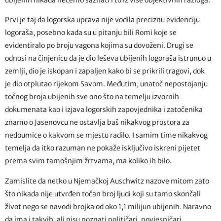
Prvi je taj da logorska uprava nije vodila preciznu evidenciju
logoraša, posebno kada su u pitanju bili Romi koje se
evidentiralo po broju vagona kojima su dovoženi. Drugi se
odnosi na činjenicu da je dio leševa ubijenih logoraša istrunuo u
zemlji, dio je iskopan i zapaljen kako bi se prikrili tragovi, dok
je dio otplutao rijekom Savom. Međutim, unatoč nepostojanju
točnog broja ubijenih sve ono što na temelju izvornih
dokumenata kao i izjava logorskih zapovjednika i zatočenika
znamo o Jasenovcu ne ostavlja baš nikakvog prostora za
nedoumice o kakvom se mjestu radilo. I samim time nikakvog
temelja da itko razuman ne pokaže isključivo iskreni pijetet
prema svim tamošnjim žrtvama, ma koliko ih bilo.
Zamislite da netko u Njemačkoj Auschwitz nazove mitom zato
što nikada nije utvrđen točan broj ljudi koji su tamo skončali
život nego se navodi brojka od oko 1,1 milijun ubijenih. Naravno
da ima i takvih, ali nisu poznati političari, povjesničari,