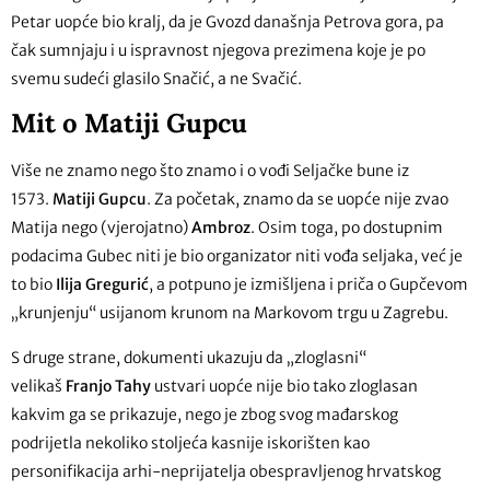
Petar uopće bio kralj, da je Gvozd današnja Petrova gora, pa
čak sumnjaju i u ispravnost njegova prezimena koje je po
svemu sudeći glasilo Snačić, a ne Svačić.
Mit o Matiji Gupcu
Više ne znamo nego što znamo i o vođi Seljačke bune iz
1573.
Matiji Gupcu
. Za početak, znamo da se uopće nije zvao
Matija nego (vjerojatno)
Ambroz
. Osim toga, po dostupnim
podacima Gubec niti je bio organizator niti vođa seljaka, već je
to bio
Ilija Gregurić
, a potpuno je izmišljena i priča o Gupčevom
„krunjenju“ usijanom krunom na Markovom trgu u Zagrebu.
S druge strane, dokumenti ukazuju da „zloglasni“
velikaš
Franjo Tahy
ustvari uopće nije bio tako zloglasan
kakvim ga se prikazuje, nego je zbog svog mađarskog
podrijetla nekoliko stoljeća kasnije iskorišten kao
personifikacija arhi-neprijatelja obespravljenog hrvatskog