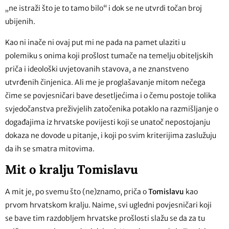
„ne istraži što je to tamo bilo“ i dok se ne utvrdi točan broj
ubijenih.
Kao ni inače ni ovaj put mi ne pada na pamet ulaziti u
polemiku s onima koji prošlost tumače na temelju obiteljskih
priča i ideološki uvjetovanih stavova, a ne znanstveno
utvrđenih činjenica. Ali me je proglašavanje mitom nečega
čime se povjesničari bave desetljećima i o čemu postoje tolika
svjedočanstva preživjelih zatočenika potaklo na razmišljanje o
događajima iz hrvatske povijesti koji se unatoč nepostojanju
dokaza ne dovode u pitanje, i koji po svim kriterijima zaslužuju
da ih se smatra mitovima.
Mit o kralju Tomislavu
A mit je, po svemu što (ne)znamo, priča o
Tomislavu
kao
prvom hrvatskom kralju. Naime, svi ugledni povjesničari koji
se bave tim razdobljem hrvatske prošlosti slažu se da za tu