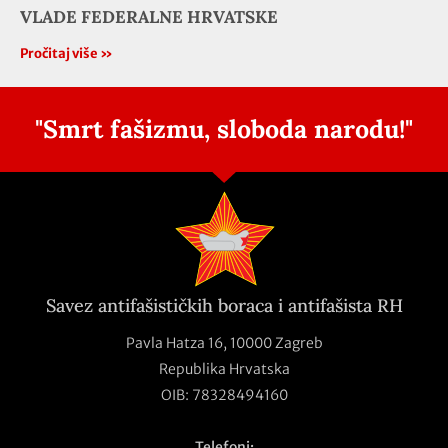
VLADE FEDERALNE HRVATSKE
Pročitaj više »
"Smrt fašizmu, sloboda narodu!"
Savez antifašističkih boraca i antifašista RH
Pavla Hatza 16,
10000 Zagreb
Republika Hrvatska
OIB: 78328494160
Telefoni: