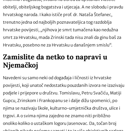
obitelji, obiteljskog bogatstva i utjecaja. A ne slobodu i pravdu
hrvatskog naroda. I kako ističe prof. dr. Nataša Štefanec,
trenutno jedna od najboljih poznavateljica tog razdoblja
hrvatske povijesti, „njihova je smrt tumačena kao nedužna
smrt za Hrvatsku, mada Zrinski tada nisu znali da ginu baš za
Hrvatsku, posebno ne za Hrvatsku u današnjem smislu“.
Zamislite da netko to napravi u
Njemačkoj
Navedeni su samo neki od događaja i ličnosti iz hrvatske
povijesti, koji unatoč nedostatku pouzdanih izvora ne izazivaju
podjele i prijepore u društvu. Tomislavu, Petru Svačiću, Matiji
Gupcu, Zrinskom i Frankopanu se i dalje dižu spomenici, po
njima se nazivaju škole, kulturno-umjetnička društva, ulice i
trgovi. A o svima njima zajedno ne znamo niti približno
onoliko koliko o ustaškom logoru Jasenovac. Da, točan broj
ubijenih nikada nećemo saznati i to iz više objektivnih razloga.