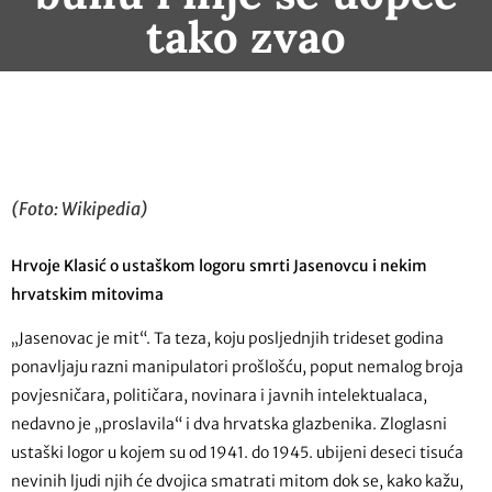
tako zvao
(Foto: Wikipedia)
Hrvoje Klasić o ustaškom logoru smrti Jasenovcu i nekim
hrvatskim mitovima
„Jasenovac je mit“. Ta teza, koju posljednjih trideset godina
ponavljaju razni manipulatori prošlošću, poput nemalog broja
povjesničara, političara, novinara i javnih intelektualaca,
nedavno je „proslavila“ i dva hrvatska glazbenika. Zloglasni
ustaški logor u kojem su od 1941. do 1945. ubijeni deseci tisuća
nevinih ljudi njih će dvojica smatrati mitom dok se, kako kažu,