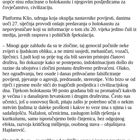
uopće nisu educirane o holokaustu i njegovim posljedicama za
čovječanstvo, civilizaciju.
Platforma Klio, udruga koja okuplja nastavnike povijesti, danima
uoči 27. siječnja provodi onlajn predavanja o holokaustu za
nepovjesničare koji su informacije o tom zlu 20. vijeka jedino čuli iz
medija, javnih rasprava i političkih špekulacija.
– Mnogi gaje zabludu da su te zločine, taj genocid počinile neke
zvijeri u ljudskom obliku, a ne mirni susjedi, mehaničari, vozači,
liječnici. Ljudi koji su prije tog zla bili sasvim pristojni članovi
društva, što dokazuje kako se postepeno, indoktrinacijom došlo do
razine da ubojstva i zločini postanu društveno prihvaćeni. Olako,
bez ograđivanja, bez osude i danas prihvaćamo falsificiranje
povijesti, pjevanje o agresiji, predrasude, stereotipe. Vrlo brzo se od
riječi i pjesme može stići do tragičnih posljedica i civilizacijskog
dna. Tijekom holokausta 90 posto građana bili su promatrači kakvih
je većina i u današnjem hrvatskom i drugim društvima. Često nas
učenici, još u osnovnoj školi, pitaju zašto je potrebno učiti o nekim
mrtvim ljudima iz daleke prošlosti i kakve to veze ima s njima i sa
sadašnjošću. Nažalost, učenicima, zaslugom loših rješenja u
kurikulumu, samo isporučujemo brdo činjenica, bez odgojnog
efekta, razvoja kritičkog mišljenja, osobnog stava – objašnjava
Hajdarović.