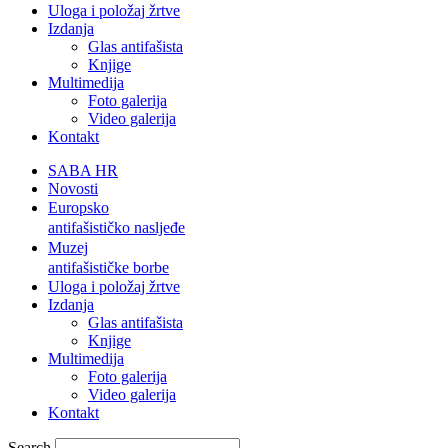
Uloga i položaj žrtve
Izdanja
Glas antifašista
Knjige
Multimedija
Foto galerija
Video galerija
Kontakt
SABA HR
Novosti
Europsko
antifašističko nasljeđe
Muzej
antifašističke borbe
Uloga i položaj žrtve
Izdanja
Glas antifašista
Knjige
Multimedija
Foto galerija
Video galerija
Kontakt
Search