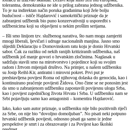
tolerantna, demokratska ne ide u prilog zabrana jednog udžbenika.
To je na indirektan način poruka građanima koji žele bolju
budućnost – ističe Hajdarović i samokritički priznaje da je
zabranjeni udžbenik bio puno konzervativniji u usporedbi s
udžbenicima koji su objavljeni u nekim prošlim serijama.
– Išli smo linijom tzv. službenog narativa, što nam mogu zamjeriti
mnogi liberali, ljevičari i udruge nacionalnih manjina. Jasno smo
slijedili Deklaraciju o Domovinskom ratu koju je donio Hrvatski
sabor. Čak za razliku od nekih ranijih kritiziranih udžbenika, naš
udžbenik još manje govori o hrvatskim zločinima. Naglasak u
sadržaju stavili smo na mirotvorstvo i pojedince koji su svojim
radom i žrtvom mijenjali društvo. Na primjer, u našem udžbeniku
su Josip Reihl-Kir, antiratni i mirovni pokret. Prvi put je
predstavljena povijest Roma od njihovog dolaska do genocida, kao i
kontinuirano praćenje povijesti Židova. Ono čime se ne ponosim jest
da smo u zabranjenom udžbeniku zapostavili povijesnu ulogu Srba,
kao i povijest zajedničkog života Hrvata i Srba. U udžbeniku nam se
Srbi pojavljuju samo kao antagonisti – komentira Hajdarović.
Iako, kako sam autor priznaje, u udžbeniku nije bilo pozitivnih riječi
za Srbe, on nije bio “dovoljno domoljuban”. No pisati neki potpuno
hrvatski udžbenik povijesti, odnosno pisati ga samo iz jedne
perspektive je smrt i za obrazovanje i za Povijest kao školski
predmet.