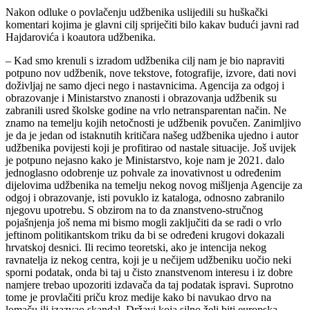
Nakon odluke o povlačenju udžbenika uslijedili su huškački
komentari kojima je glavni cilj spriječiti bilo kakav budući javni rad
Hajdarovića i koautora udžbenika.
– Kad smo krenuli s izradom udžbenika cilj nam je bio napraviti
potpuno nov udžbenik, nove tekstove, fotografije, izvore, dati novi
doživljaj ne samo djeci nego i nastavnicima. Agencija za odgoj i
obrazovanje i Ministarstvo znanosti i obrazovanja udžbenik su
zabranili usred školske godine na vrlo netransparentan način. Ne
znamo na temelju kojih netočnosti je udžbenik povučen. Zanimljivo
je da je jedan od istaknutih kritičara našeg udžbenika ujedno i autor
udžbenika povijesti koji je profitirao od nastale situacije. Još uvijek
je potpuno nejasno kako je Ministarstvo, koje nam je 2021. dalo
jednoglasno odobrenje uz pohvale za inovativnost u određenim
dijelovima udžbenika na temelju nekog novog mišljenja Agencije za
odgoj i obrazovanje, isti povuklo iz kataloga, odnosno zabranilo
njegovu upotrebu. S obzirom na to da znanstveno-stručnog
pojašnjenja još nema mi bismo mogli zaključiti da se radi o vrlo
jeftinom politikantskom triku da bi se određeni krugovi dokazali
hrvatskoj desnici. Ili recimo teoretski, ako je intencija nekog
ravnatelja iz nekog centra, koji je u nečijem udžbeniku uočio neki
sporni podatak, onda bi taj u čisto znanstvenom interesu i iz dobre
namjere trebao upozoriti izdavača da taj podatak ispravi. Suprotno
tome je provlačiti priču kroz medije kako bi navukao drvo na
lomaču ili izazvao skandal. Državi koja silno želi biti europska,