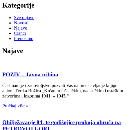
Kategorije
Sve objave
Novosti
Najave
Članci
Prenosimo
Najave
POZIV – Javna tribina
Čast nam je i zadovoljstvo pozvati Vas na predstavljanje knjige
autora Tvrtka Božića „Krčani u fašističkim, nacističkim i ustaškim
zatvorima i logorima 1941. – 1945.“
Pročitaj više »
Obilježavanje 84.-te godišnjice proboja obruča na
PETROVOJ GORI