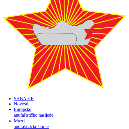
SABA HR
Novosti
Europsko
antifašističko nasljeđe
Muzej
antifašističke borbe