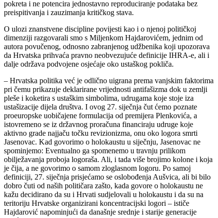
pokreta i ne potencira jednostavno reproduciranje podataka bez
preispitivanja i zauzimanja kritičkog stava.
O ulozi znanstvene discipline povijesti kao i o njenoj političkoj
dimenziji razgovarali smo s Miljenkom Hajdarovićem, jednim od
autora povučenog, odnosno zabranjenog udžbenika koji upozorava
da Hrvatska prihvaća pravno neobvezujuće definicije IHRA-e, ali i
dalje održava podvojene osjećaje oko ustaškog pokliča.
– Hrvatska politika već je odlično uigrana prema vanjskim faktorima
pri čemu prikazuje deklarirane vrijednosti antifašizma dok u zemlji
pleše i koketira s ustaškim simbolima, udrugama koje stoje iza
ustašizacije dijela društva. I ovog 27. siječnja čut ćemo poznate
proeuropske uobičajene formulacija od premijera Plenkovića, a
istovremeno se iz državnog proračuna financiraju udruge koje
aktivno grade najjaču točku revizionizma, onu oko logora smrti
Jasenovac. Kad govorimo o holokaustu u siječnju, Jasenovac ne
spominjemo: Eventualno ga spomenemo u travnju prilikom
obilježavanja proboja logoraša. Ali, i tada više brojimo kolone i koja
je čija, a ne govorimo o samom zloglasnom logoru. Po samoj
definiciji, 27. siječnja prisjećamo se oslobođenja Aušvica, ali bi bilo
dobro čuti od naših političara zašto, kada govore o holokaustu ne
kažu decidirano da su i Hrvati sudjelovali u holokaustu i da su na
teritoriju Hrvatske organizirani koncentracijski logori – ističe
Hajdarović napominjući da današnje srednje i starije generacije