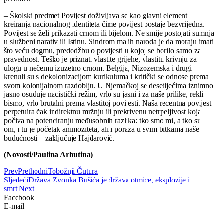
– Školski predmet Povijest doživljava se kao glavni element
kreiranja nacionalnog identiteta čime povijest postaje bezvrijedna.
Povijest se želi prikazati crnom ili bijelom. Ne smije postojati sumnja
u službeni narativ ili Istinu. Sindrom malih naroda je da moraju imati
što veću dogmu, predodžbu o povijesti u kojoj se borilo samo za
pravednost. Teško je priznati vlastite grijehe, vlastitu krivnju za
ulogu u nečemu izuzetno crnom. Belgija, Nizozemska i drugi
krenuli su s dekolonizacijom kurikuluma i kritički se odnose prema
svom kolonijalnom razdoblju. U Njemačkoj se desetljećima iznimno
jasno osuđuje nacistički režim, vrlo su jasni i za naše prilike, rekli
bismo, vrlo brutalni prema vlastitoj povijesti. Naša recentna povijest
perpetuira čak indirektnu mržnju ili prekrivenu netrpeljivost koja
počiva na potenciranju međusobnih razlika: tko smo mi, a tko su
oni, i tu je početak animoziteta, ali i poraza u svim bitkama naše
budućnosti – zaključuje Hajdarović.
(Novosti/Paulina Arbutina)
Prev
Prethodni
Tobožnji Čutura
Sljedeći
Država Zvonka Bušića je država otmice, eksplozije i
smrti
Next
Facebook
E-mail