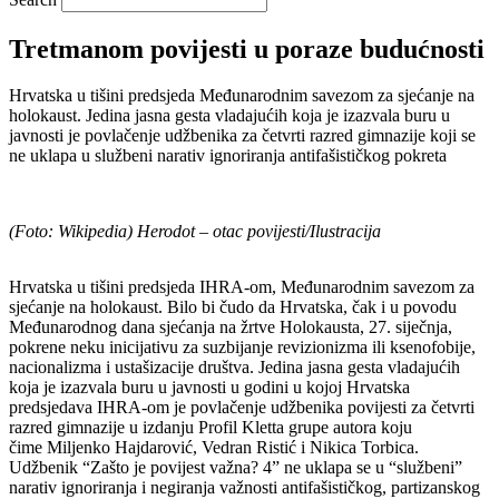
Tretmanom povijesti u poraze budućnosti
Hrvatska u tišini predsjeda Međunarodnim savezom za sjećanje na
holokaust. Jedina jasna gesta vladajućih koja je izazvala buru u
javnosti je povlačenje udžbenika za četvrti razred gimnazije koji se
ne uklapa u službeni narativ ignoriranja antifašističkog pokreta
(Foto: Wikipedia) Herodot – otac povijesti/Ilustracija
Hrvatska u tišini predsjeda IHRA-om, Međunarodnim savezom za
sjećanje na holokaust. Bilo bi čudo da Hrvatska, čak i u povodu
Međunarodnog dana sjećanja na žrtve Holokausta, 27. siječnja,
pokrene neku inicijativu za suzbijanje revizionizma ili ksenofobije,
nacionalizma i ustašizacije društva. Jedina jasna gesta vladajućih
koja je izazvala buru u javnosti u godini u kojoj Hrvatska
predsjedava IHRA-om je povlačenje udžbenika povijesti za četvrti
razred gimnazije u izdanju Profil Kletta grupe autora koju
čime Miljenko Hajdarović, Vedran Ristić i Nikica Torbica.
Udžbenik “Zašto je povijest važna? 4” ne uklapa se u “službeni”
narativ ignoriranja i negiranja važnosti antifašističkog, partizanskog