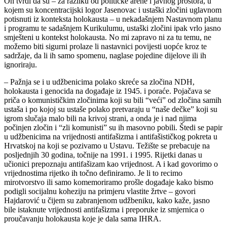
On tvrdi da su – za razliku od političke arene i javnog prostora, u
kojem su koncentracijski logor Jasenovac i ustaški zločini uglavnom
potisnuti iz konteksta holokausta – u nekadašnjem Nastavnom planu
i programu te sadašnjem Kurikulumu, ustaški zločini ipak vrlo jasno
smješteni u kontekst holokausta. No mi zapravo ni za tu temu, ne
možemo biti sigurni prolaze li nastavnici povijesti uopće kroz te
sadržaje, da li ih samo spomenu, naglase pojedine dijelove ili ih
ignoriraju.
– Pažnja se i u udžbenicima polako skreće sa zločina NDH,
holokausta i genocida na događaje iz 1945. i poraće. Pojačava se
priča o komunističkim zločinima koji su bili “veći” od zločina samih
ustaša i po kojoj su ustaše polako pretvaraju u “naše dečke” koji su
igrom slučaja malo bili na krivoj strani, a onda je i nad njima
počinjen zločin i “zli komunisti” su ih masovno pobili. Štedi se papir
u udžbenicima na vrijednosti antifašizma i antifašističkog pokreta u
Hrvatskoj na koji se pozivamo u Ustavu. Težište se prebacuje na
posljednjih 30 godina, točnije na 1991. i 1995. Rijetki danas u
učionici prepoznaju antifašizam kao vrijednost. A i kad govorimo o
vrijednostima rijetko ih točno definiramo. Je li to recimo
mirotvorstvo ili samo komemoriramo prošle događaje kako bismo
podigli socijalnu koheziju na primjeru vlastite žrtve – govori
Hajdarović u čijem su zabranjenom udžbeniku, kako kaže, jasno
bile istaknute vrijednosti antifašizma i preporuke iz smjernica o
proučavanju holokausta koje je dala sama IHRA.