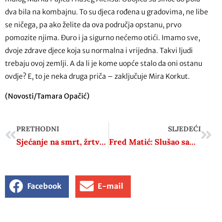
dva bila na kombajnu. To su djeca rođena u gradovima, ne libe
se ničega, pa ako želite da ova područja opstanu, prvo
pomozite njima. Đuro i ja sigurno nećemo otići. Imamo sve,
dvoje zdrave djece koja su normalna i vrijedna. Takvi ljudi
trebaju ovoj zemlji. A da li je kome uopće stalo da oni ostanu
ovdje? E, to je neka druga priča – zaključuje Mira Korkut.
(Novosti/Tamara Opačić)
PRETHODNI
SLJEDEĆI
Sjećanje na smrt, žrtvu i rat izaziva tugu, a ne ponos
Fred Matić: Slušao sam maloprije Banožića, za njega je i Mijo Crnoja doktor znanosti
Facebook
E-mail