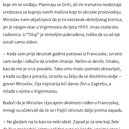
koje im se sviđaju. Planiraju se širiti, ali im trenutno nedostaje
sredstava za kupnju novih mašina koje bi ubrzale proizvodnju.
Miroslav nam objašnjava da je to nastavak obiteljskog biznisa,
jer je njegov otac u Vrginmostu do ljeta 1995. imao stolarsku
radionicu. U “Oluji” je temeljito pokradena, toliko da su od nje
ostali samo zidovi.
– Kada sam prije desetak godina putovao iz Francuske, svratio
sam ovdje i odlučio da sredim imanje. Nešto se desilo. Onako,
kao da me je srce povuklo. Tako smo malo-pomalo obnavljali,
a kada su djeca porasla, izrazila su želju da se doselimo ovdje –
govori Miroslav, čija najstarija kći danas živi u Zagrebu, a
mlađa s njima u Vrginmostu.
Budući da je Miroslav stjecajem okolnosti rođen u Francuskoj,
mnogi su očekivali da će se i Pajići otisnuti dalje prema zapadu.
– Ne gledam na to kao na neki ideal. Zapad je za one koji žele