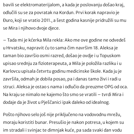
bavili se elektromaterijalom, a kada je poslovanju došao kraj,
odlučili su se za povratak na Kordun. Prvi korak napravio je
Đuro, koji se vratio 2011., a šest godina kasnije pridružili su mu
se Mira i njihovo dvoje djece.
– Tada mi je kćerka Mila rekla: Ako me ove godine ne odvedeš
u Hrvatsku, napravit ću to sama čim navršim 18. Aleksa je
taman bio završio osmi razred, došao je ovdje i u Topuskom
upisao srednju za fizioterapeuta, a Mila je položila razliku i u
Karlovcu upisala četvrtu godinu medicinske škole. Kada ju je
završila, odmah je dobila posao, pa i danas tamo živi i radi u
struci. Aleksa je ostao s nama i odlučio da preuzme OPG od oca.
Na kraju se nimalo ne kajemo što smo se vratili – tvrdi Mira i
dodaje da je život u Pješčanici ipak daleko od idealnog.
Pošto njihovo selo još nije priključeno na vodovodnu mrežu,
moraju koristiti bunar. Presušio je nakon potresa, u kojem su
im stradali i svinjac te dimnjak kuće, pa sada svaki dan vodu