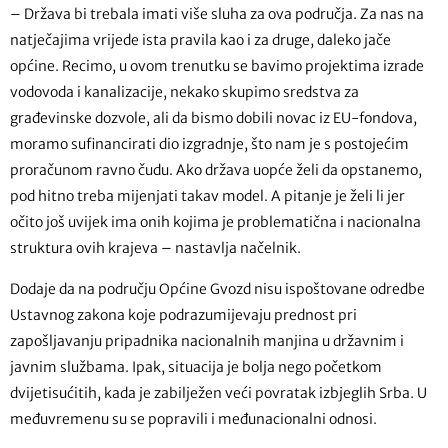
– Država bi trebala imati više sluha za ova područja. Za nas na
natječajima vrijede ista pravila kao i za druge, daleko jače
općine. Recimo, u ovom trenutku se bavimo projektima izrade
vodovoda i kanalizacije, nekako skupimo sredstva za
građevinske dozvole, ali da bismo dobili novac iz EU-fondova,
moramo sufinancirati dio izgradnje, što nam je s postojećim
proračunom ravno čudu. Ako država uopće želi da opstanemo,
pod hitno treba mijenjati takav model. A pitanje je želi li jer
očito još uvijek ima onih kojima je problematična i nacionalna
struktura ovih krajeva – nastavlja načelnik.
Dodaje da na području Općine Gvozd nisu ispoštovane odredbe
Ustavnog zakona koje podrazumijevaju prednost pri
zapošljavanju pripadnika nacionalnih manjina u državnim i
javnim službama. Ipak, situacija je bolja nego početkom
dvijetisućitih, kada je zabilježen veći povratak izbjeglih Srba. U
međuvremenu su se popravili i međunacionalni odnosi.