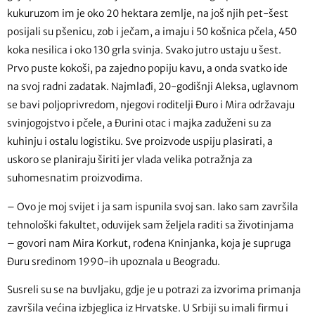
kukuruzom im je oko 20 hektara zemlje, na još njih pet-šest
posijali su pšenicu, zob i ječam, a imaju i 50 košnica pčela, 450
koka nesilica i oko 130 grla svinja. Svako jutro ustaju u šest.
Prvo puste kokoši, pa zajedno popiju kavu, a onda svatko ide
na svoj radni zadatak. Najmlađi, 20-godišnji Aleksa, uglavnom
se bavi poljoprivredom, njegovi roditelji Đuro i
Mira održavaju
svinjogojstvo i pčele, a Đurini otac i majka zaduženi su za
kuhinju i ostalu logistiku. Sve proizvode uspiju plasirati, a
uskoro se planiraju širiti jer vlada velika potražnja za
suhomesnatim proizvodima.
– Ovo je moj svijet i ja sam ispunila svoj san. Iako sam završila
tehnološki fakultet, oduvijek sam željela raditi sa životinjama
– govori nam Mira Korkut, rođena Kninjanka, koja je supruga
Đuru sredinom 1990-ih upoznala u Beogradu.
Susreli su se na buvljaku, gdje je u potrazi za izvorima primanja
završila većina izbjeglica iz Hrvatske. U Srbiji su imali firmu i