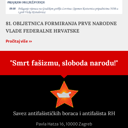
81. OBLJETNICA FORMIRANJA PRVE NARODNE
VLADE FEDERALNE HRVATSKE
Pročitaj više »
"Smrt fašizmu, sloboda narodu!"
Savez antifašističkih boraca i antifašista RH
Pavla Hatza 16,
10000 Zagreb