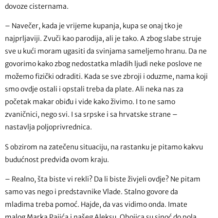
dovoze cisternama.
– Navečer, kada je vrijeme kupanja, kupa se onaj tko je
najprljaviji. Zvuči kao parodija, ali je tako. A zbog slabe struje
sve u kući moram ugasiti da svinjama sameljemo hranu. Da ne
govorimo kako zbog nedostatka mladih ljudi neke poslove ne
možemo fizički odraditi. Kada se sve zbroji i oduzme, nama koji
smo ovdje ostali i opstali treba da plate. Ali neka nas za
početak makar obiđu i vide kako živimo. I to ne samo
zvaničnici, nego svi. I sa srpske i sa hrvatske strane –
nastavlja poljoprivrednica.
S obzirom na zatečenu situaciju, na rastanku je pitamo kakvu
budućnost predviđa ovom kraju.
– Realno, šta biste vi rekli? Da li biste živjeli ovdje? Ne pitam
samo vas nego i predstavnike Vlade. Stalno govore da
mladima treba pomoć. Hajde, da vas vidimo onda. Imate
malog Marka Pajića i našeg Aleksu. Obojica su sinoć do pola