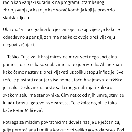
radio kao vanjski suradnik na programu stambenog
zbrinjavanja, a kasnije kao vozač kombija koji je prevozio
školsku djecu.
Ukupno 14 i pol godina bio je član općinskog vijeća, a kako je
odnedavno u penziji, zanima nas kako ovdje preživljavaju
njegovi vršnjaci.
– Teško. Tu je velik broj mirovina mrvu veći nego socijalna
pomoć, pa se nekako snalazimo uz poljoprivredu. Ali ne znam
kako ćemo nastaviti preživljavati uz toliku stopu inflacije. Sve
teže je plasirati robu jer više nema stočnih sajmova, a tržište
je malo. Doslovno na prste sada mogu nabrojati koliko u
svakom selu ima stanovnika. Čim netko od njih umre, stavi se
ključ u bravu i gotovo, sve zaraste. To je žalosno, ali je tako –
kaže Petar Miličević.
Potraga za mlađim povratnicima dovela nas je u Pješčanicu,
gdje peteročlana familija Korkut drži veliko gospodarstvo. Pod