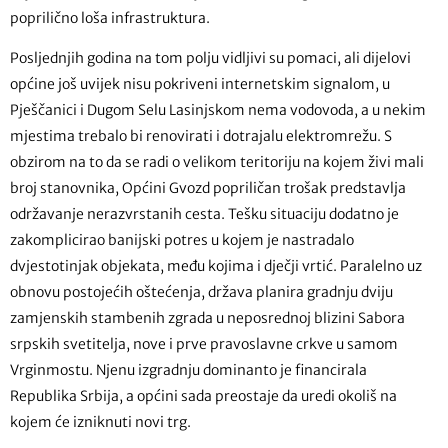
poprilično loša infrastruktura.
Posljednjih godina na tom polju vidljivi su pomaci, ali dijelovi
općine još uvijek nisu pokriveni internetskim signalom, u
Pješčanici i Dugom Selu Lasinjskom nema vodovoda, a u nekim
mjestima trebalo bi renovirati i dotrajalu elektromrežu. S
obzirom na to da se radi o velikom teritoriju na kojem živi mali
broj stanovnika, Općini Gvozd popriličan trošak predstavlja
održavanje nerazvrstanih cesta. Tešku situaciju dodatno je
zakomplicirao banijski potres u kojem je nastradalo
dvjestotinjak objekata, među kojima i dječji vrtić. Paralelno uz
obnovu postojećih oštećenja, država planira gradnju dviju
zamjenskih stambenih zgrada u neposrednoj blizini Sabora
srpskih svetitelja, nove i prve pravoslavne crkve u samom
Vrginmostu. Njenu izgradnju dominanto je financirala
Republika Srbija, a općini sada preostaje da uredi okoliš na
kojem će izniknuti novi trg.