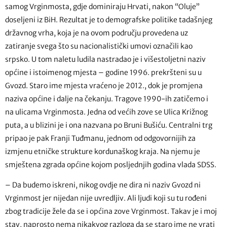
samog Vrginmosta, gdje dominiraju Hrvati, nakon “Oluje”
doseljeni iz BiH. Rezultat je to demografske politike tadašnjeg
državnog vrha, koja je na ovom području provedena uz
zatiranje svega što su nacionalistički umovi označili kao
srpsko. U tom naletu ludila nastradao je i višestoljetni naziv
općine i istoimenog mjesta – godine 1996. prekršteni su u
Gvozd. Staro ime mjesta vraćeno je 2012., dok je promjena
naziva općine i dalje na čekanju. Tragove 1990-ih zatičemo i
na ulicama Vrginmosta. Jedna od većih zove se Ulica Križnog
puta, a u blizini je i ona nazvana po Bruni Bušiću. Centralni trg
pripao je pak Franji Tuđmanu, jednom od odgovornijih za
izmjenu etničke strukture kordunaškog kraja. Na njemu je
smještena zgrada općine kojom posljednjih godina vlada SDSS.
– Da budemo iskreni, nikog ovdje ne dira ni naziv Gvozd ni
Vrginmost jer nijedan nije uvredljiv. Ali ljudi koji su tu rođeni
zbog tradicije žele da se i općina zove Vrginmost. Takav je i moj
stav, naprosto nema nikakvog razloga da se staro ime ne vrati