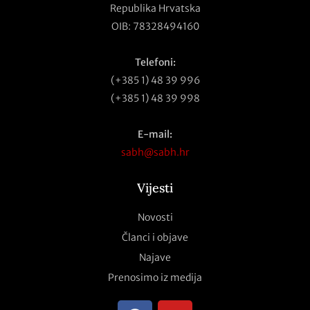
Republika Hrvatska
OIB: 78328494160
Telefoni:
(+385 1) 48 39 996
(+385 1) 48 39 998
E-mail:
sabh@sabh.hr
Vijesti
Novosti
Članci i objave
Najave
Prenosimo iz medija