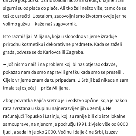
da žive gospodski. Uzmu solidan auto na kredit, unajme stan i
sigurni su od plaće do plaće. Ali tko želi nešto više, tamo će se
teško usrećiti. Uostalom, zadovoljni smo životom ovdje jer ne
volimo gužvu – kaže naš sugovornik.
Isto razmišlja i Milijana, koja u slobodno vrijeme izrađuje
prirodnu kozmetiku i dekorativne predmete. Kada se zaželi
grada, odveze se do Karlovca ili Zagreba.
– Još nismo naišli na problem koji bi nas otjerao odavde,
pokazao nam da smo napravili grešku kada smo se preselili.
Cijelo vrijeme znam da tu pripadam. U Srbiji baš nikada nisam
imala taj osjećaj – priča Milijana.
Zbog povratka Pajića sretno je i vodstvo općine, koja je nakon
rata svrstana u skupinu najnerazvijenijih u zemlju. Ne
računajući Topusko i Lasinju, koji su ranije bili dio iste lokalne
samouprave, na njenom je području 1991. živjelo više od 8000
ljudi, a sada ih je oko 2000. Većinu i dalje čine Srbi, izuzev