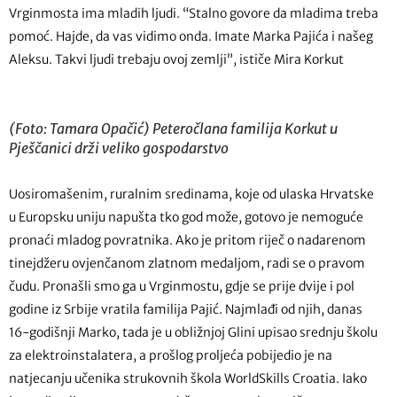
Vrginmosta ima mladih ljudi. “Stalno govore da mladima treba
pomoć. Hajde, da vas vidimo onda. Imate Marka Pajića i našeg
Aleksu. Takvi ljudi trebaju ovoj zemlji”, ističe Mira Korkut
(Foto: Tamara Opačić) Peteročlana familija Korkut u
Pješčanici drži veliko gospodarstvo
Uosiromašenim, ruralnim sredinama, koje od ulaska Hrvatske
u Europsku uniju napušta tko god može, gotovo je nemoguće
pronaći mladog povratnika. Ako je pritom riječ o nadarenom
tinejdžeru ovjenčanom zlatnom medaljom, radi se o pravom
čudu. Pronašli smo ga u Vrginmostu, gdje se prije dvije i pol
godine iz Srbije vratila familija Pajić. Najmlađi od njih, danas
16-godišnji Marko, tada je u obližnjoj Glini upisao srednju školu
za elektroinstalatera, a prošlog proljeća pobijedio je na
natjecanju učenika strukovnih škola WorldSkills Croatia. Iako