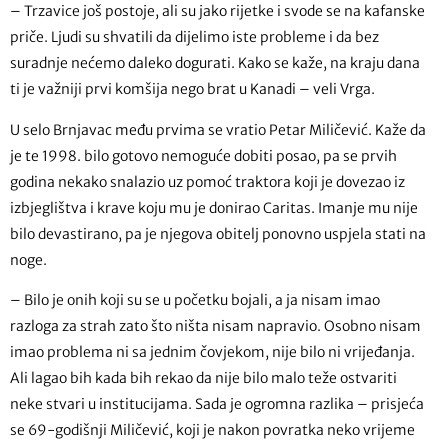
– Trzavice još postoje, ali su jako rijetke i svode se na kafanske
priče. Ljudi su shvatili da dijelimo iste probleme i da bez
suradnje nećemo daleko dogurati. Kako se kaže, na kraju dana
ti je važniji prvi komšija nego brat u Kanadi – veli Vrga.
U selo Brnjavac među prvima se vratio Petar Miličević. Kaže da
je te 1998. bilo gotovo nemoguće dobiti posao, pa se prvih
godina nekako snalazio uz pomoć traktora koji je dovezao iz
izbjeglištva i krave koju mu je donirao Caritas. Imanje mu nije
bilo devastirano, pa je njegova obitelj ponovno uspjela stati na
noge.
– Bilo je onih koji su se u početku bojali, a ja nisam imao
razloga za strah zato što ništa nisam napravio. Osobno nisam
imao problema ni sa jednim čovjekom, nije bilo ni vrijeđanja.
Ali lagao bih kada bih rekao da nije bilo malo teže ostvariti
neke stvari u institucijama. Sada je ogromna razlika – prisjeća
se 69-godišnji Miličević, koji je nakon povratka neko vrijeme