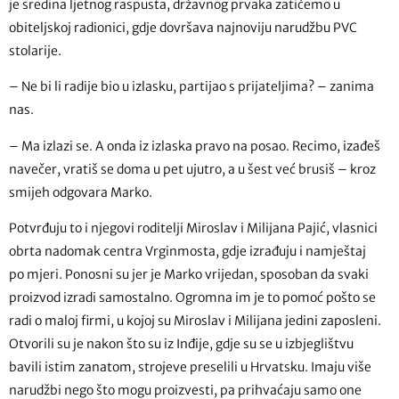
je sredina ljetnog raspusta, državnog prvaka zatičemo u
obiteljskoj radionici, gdje dovršava najnoviju narudžbu PVC
stolarije.
– Ne bi li radije bio u izlasku, partijao s prijateljima? – zanima
nas.
– Ma izlazi se. A onda iz izlaska pravo na posao. Recimo, izađeš
navečer, vratiš se doma u pet ujutro, a u šest već brusiš – kroz
smijeh odgovara Marko.
Potvrđuju to i njegovi roditelji Miroslav i Milijana Pajić, vlasnici
obrta nadomak centra Vrginmosta, gdje izrađuju i namještaj
po mjeri. Ponosni su jer je Marko vrijedan, sposoban da svaki
proizvod izradi samostalno. Ogromna im je to pomoć pošto se
radi o maloj firmi, u kojoj su Miroslav i Milijana jedini zaposleni.
Otvorili su je nakon što su iz Inđije, gdje su se u izbjeglištvu
bavili istim zanatom, strojeve preselili u Hrvatsku. Imaju više
narudžbi nego što mogu proizvesti, pa prihvaćaju samo one