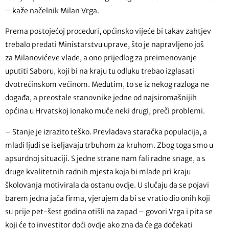
– kaže načelnik Milan Vrga.
Prema postojećoj proceduri, općinsko vijeće bi takav zahtjev
trebalo predati Ministarstvu uprave, što je napravljeno još
za Milanovićeve vlade, a ono prijedlog za preimenovanje
uputiti Saboru, koji bi na kraju tu odluku trebao izglasati
dvotrećinskom većinom. Međutim, to se iz nekog razloga ne
događa, a preostale stanovnike jedne od najsiromašnijih
općina u Hrvatskoj ionako muče neki drugi, preči problemi.
– Stanje je izrazito teško. Prevladava staračka populacija, a
mladi ljudi se iseljavaju trbuhom za kruhom. Zbog toga smo u
apsurdnoj situaciji. S jedne strane nam fali radne snage, a s
druge kvalitetnih radnih mjesta koja bi mlade pri kraju
školovanja motivirala da ostanu ovdje. U slučaju da se pojavi
barem jedna jača firma, vjerujem da bi se vratio dio onih koji
su prije pet-šest godina otišli na zapad – govori Vrga i pita se
koji će to investitor doći ovdje ako zna da će ga dočekati