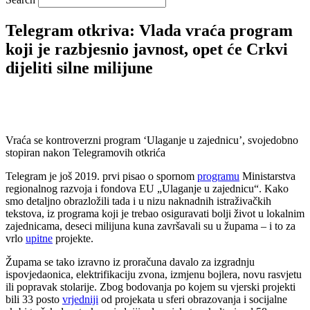
Telegram otkriva: Vlada vraća program
koji je razbjesnio javnost, opet će Crkvi
dijeliti silne milijune
Vraća se kontroverzni program ‘Ulaganje u zajednicu’, svojedobno
stopiran nakon Telegramovih otkrića
Telegram je još 2019. prvi pisao o spornom
programu
Ministarstva
regionalnog razvoja i fondova EU „Ulaganje u zajednicu“. Kako
smo detaljno obrazložili tada i u nizu naknadnih istraživačkih
tekstova, iz programa koji je trebao osiguravati bolji život u lokalnim
zajednicama, deseci milijuna kuna završavali su u župama – i to za
vrlo
upitne
projekte.
Župama se tako izravno iz proračuna davalo za izgradnju
ispovjedaonica, elektrifikaciju zvona, izmjenu bojlera, novu rasvjetu
ili popravak stolarije. Zbog bodovanja po kojem su vjerski projekti
bili 33 posto
vrjedniji
od projekata u sferi obrazovanja i socijalne