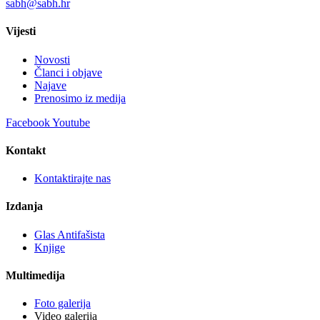
sabh@sabh.hr
Vijesti
Novosti
Članci i objave
Najave
Prenosimo iz medija
Facebook
Youtube
Kontakt
Kontaktirajte nas
Izdanja
Glas Antifašista
Knjige
Multimedija
Foto galerija
Video galerija