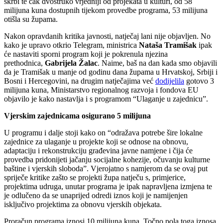
skrbi te čak dvostruko vrjedniji od projekata u kulturi, od 58
milijuna kuna dostupnih tijekom provedbe programa, 53 milijuna
otišla su župama.
Nakon opravdanih kritika javnosti, natječaj lani nije objavljen. No
kako je upravo otkrio Telegram, ministrica
Nataša Tramišak
ipak
će nastaviti sporni program koji je pokrenula njezina
prethodnica,
Gabrijela Žalac
. Naime, baš na dan kada smo objavili
da je Tramišak u manje od godinu dana župama u Hrvatskoj, Srbiji i
Bosni i Hercegovini, na drugim natječajima već
dodijelila
gotovo 3
milijuna kuna, Ministarstvo regionalnog razvoja i fondova EU
objavilo je kako nastavlja i s programom “Ulaganje u zajednicu”.
Vjerskim zajednicama osigurano 5 milijuna
U programu i dalje stoji kako on “odražava potrebe šire lokalne
zajednice za ulaganje u projekte koji se odnose na obnovu,
adaptaciju i rekonstrukciju građevina javne namjene i čija će
provedba pridonijeti jačanju socijalne kohezije, očuvanju kulturne
baštine i vjerskih sloboda”. Vjerojatno s namjerom da se ovaj put
spriječe kritike zašto se projekti župa natječu s, primjerice,
projektima udruga, unutar programa je ipak napravljena izmjena te
je odlučeno da se unaprijed odredi iznos koji je namijenjen
isključivo projektima za obnovu vjerskih objekata.
Proračun programa iznosi 10 milijuna kuna. Točno pola toga iznosa