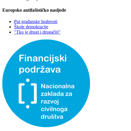
Europsko antifašističko nasljeđe
Put građanske hrabrosti
Škole demokracije
"Tko je drugi i drugačiji"