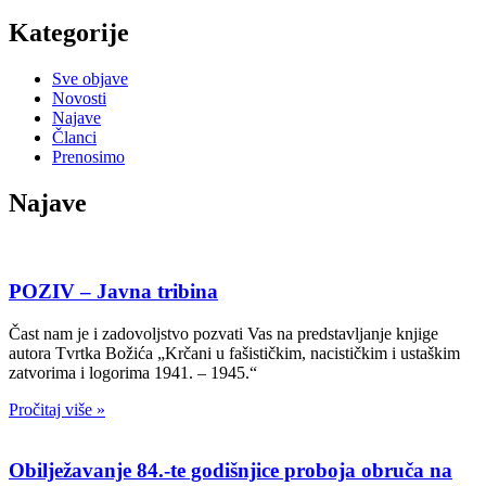
Kategorije
Sve objave
Novosti
Najave
Članci
Prenosimo
Najave
POZIV – Javna tribina
Čast nam je i zadovoljstvo pozvati Vas na predstavljanje knjige
autora Tvrtka Božića „Krčani u fašističkim, nacističkim i ustaškim
zatvorima i logorima 1941. – 1945.“
Pročitaj više »
Obilježavanje 84.-te godišnjice proboja obruča na