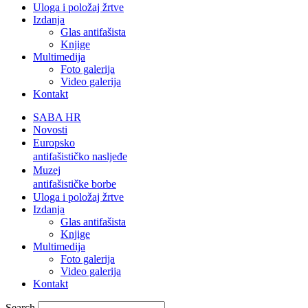
Uloga i položaj žrtve
Izdanja
Glas antifašista
Knjige
Multimedija
Foto galerija
Video galerija
Kontakt
SABA HR
Novosti
Europsko
antifašističko nasljeđe
Muzej
antifašističke borbe
Uloga i položaj žrtve
Izdanja
Glas antifašista
Knjige
Multimedija
Foto galerija
Video galerija
Kontakt
Search