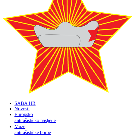
SABA HR
Novosti
Europsko
antifašističko nasljeđe
Muzej
antifašističke borbe