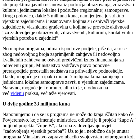
ide projektima javnih ustanova iz područja obrazovanja, zdravstva i
kulture i jedinicama lokalne i područne (regionalne) samouprave.
Druga polovica, dakle 5 milijuna kuna, namijenjena je striktno
vjerskim zajednicama i ustanovama kojima su osnivači vjerske
zajednice te vlasnicima građevina u kojima se provode aktivnosti
“za zadovoljenje obrazovnih, zdravstvenih, kulturnih, karitativnih i
vjerskih potreba u zajednici”.
No u opisu programa, odmah ispod ove podjele, piše da, ako se
zbog nedovoljnog broja zaprimljenih zahtjeva ili nedovoljno
kvalitetnih zahtjeva ne ostvari predviđeni iznos financiranja za
određenu grupu, Ministarstvo zadržava pravo ponovne
preraspodjele preostalih sredstava na prihvatljive podnositelje.
Dakle, moguće je da ipak i dio od 5 milijuna kuna namijenjen
jedinicama lokalne samouprave završi u vjerskim zajednicama.
Naravno, moguće je i obrnuto, ali u to je, u odnosu na
već
viđenu
praksu, već teže vjerovati.
U dvije godine 33 milijuna kuna
Napominjemo i da se iz programa ne može do kraja iščitati kako će
Povjerenstvo, koje imenuje ministrica, odlučiti je li projekt “župe A”
bolji od projekta “župe B”, ako oba zadovoljavaju uvjet
“zadovoljenja vjerskih potreba”? Uz to je i neobično da je unutar
programa Ministarstvo zapravo ubacilo svojevrstan potprogram koji