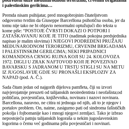
podređeni služe međunarodnom terorizmu, crvenim brigadama
i palestinskim gerilcima…
Premda nisam psihijatar, pred mnogobrojnim čitateljstvom
odgovorno tvrdim da Giuseppe Barcerllona psihotična osoba, jer da
tomu nije tako ne bi objavio nenormalni optužujući dio teksta u
kome piše: “POSTOJE ČVRSTI DOKAZI O POTPORI I
ZATAŠKAVANJU KOJE JE TITO (nadimak pokojna predsjednika
napisao je malim slovima) I NJEGOVI PODREĐENI PRUŽAJU
MEĐUNARODNOM TERORIZMU, CRVENIM BRIGADAMA
I PALESTINSKIM GERILCIMA; NEKI PRIPADNICI
KOMANDOSA CRNOG RUJNA KOJI SU 24. KOLOVOZA
1972. DIGLI U ZRAK NAFTOVOD KOJI JE POVEZIVAO
BAVARSKU S JADRANOM U TRSTU STIGLI SU NA METU
IZ JUGOSLAVIJE GDJE SU PRONAŠLI EKSPLOZIV ZA
NAPAD (pod. A. Č.).
Sada čitam jedan od najgorih dijelova pamfleta, čiji su izvori
najvjerojatnije preuzeti od talijanskih neoiredentista i neofašista;od
političara, povjesničara, književnika, novinara i nazovi novinara.
Barcellona, naravno, ne citira ni jednoga od njih, ali to je njegov i
portalov problem. On, naime, zasigurno pati od sindroma fašističkih
pokolja i fojbomanije kao i mnogi njegovi zemljaci. Tako je izbrao
nepostojeću patnju talijanskih logoraša u nekim jugoslavenskim
logorima o čemu već godinama pišu povjesničari i novinari.