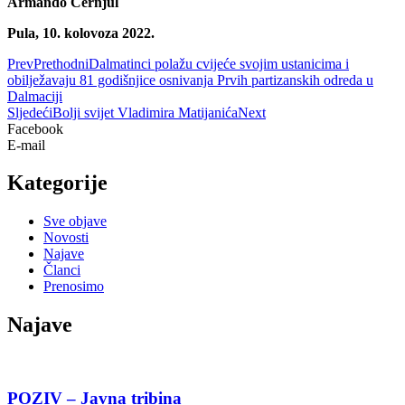
Armando Černjul
Pula, 10. kolovoza 2022.
Prev
Prethodni
Dalmatinci polažu cvijeće svojim ustanicima i
obilježavaju 81 godišnjice osnivanja Prvih partizanskih odreda u
Dalmaciji
Sljedeći
Bolji svijet Vladimira Matijanića
Next
Facebook
E-mail
Kategorije
Sve objave
Novosti
Najave
Članci
Prenosimo
Najave
POZIV – Javna tribina