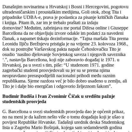
Današnjim novinarima u Hrvatskoj i Bosni i Hercegovini, pogotovu
ultradesničarskim i proustaškim medijima, Goli otok, zbog Tita i
pripadnike UDBA-e, prava je poslastica za pisanje kritičkih članaka
i knjiga. Pitam ih, zar im je trebalo praštati za izdaju
domovine? Međutim, zabrinjava me portal Difesa online i Giuseppe
Barcellona da ne objavljuju izvore odakle im podatci za navedeni
članak, a napamet tiskaju dezinformacije. “Tajna maršala Tita prema
Leonidu Iljiču Brežnjevu pristigla je na vrijeme 23. kolovoza 1968.,
dok su postrojbe Varšavskog pakta napale Čehoslovačku Tito je
osudio ‘nasilno djelovanje Sovjetskog saveza i njegovih saveznika
‘.”, nastavlja Barcellona, koji nije zaboravio događaj iz 1971. u
Hrvatskoj, pa u svezi s tim, piše: “U studenom 1971. godine
zagrebački studenti prosvjedovali su jer su se prema njima
neopravdano preraspodijelili nacionalni prihodi među raznim
republikama. Sjeme razdora već je bilo dobro usađeno u zemlju, ali
Tito je i dalje bio energičan i odgovorio željeznom šakom”.
Budimir Budiša i Ivan Zvonimir Čičak u središtu pažnje
studentskih prosvjeda
G. Barcellona u svezi studentskih prosvjeda dao je općenit prikaz,
no na meni je da kažem nešto više o tomu događaju koji je ušao u
povijest Republike Hrvatske. Tadašnji urednik deska Studentskog
lista u Zagrebu Mario Bošnjak, kojega sam sedamdesetih godina