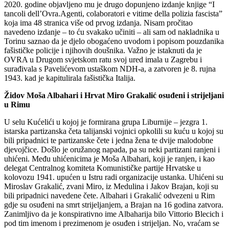
2020. godine objavljeno mu je drugo dopunjeno izdanje knjige “I
tancoli dell’Ovra.Agenti, colaboratori e vitime della polizia fascista”
koja ima 48 stranica više od prvog izdanja. Nisam pročitao
navedeno izdanje – to ću svakako učiniti – ali sam od nakladnika u
Torinu saznao da je djelo obogaćeno uvodom i popisom pouzdanika
fašističke policije i njihovih doušnika. Važno je istaknuti da je
OVRA u Drugom svjetskom ratu svoj ured imala u Zagrebu i
surađivala s Pavelićevom ustaškom NDH-a, a zatvoren je 8. rujna
1943. kad je kapitulirala fašistička Italija.
Židov Moša Albahari i Hrvat Miro Grakalić osuđeni i strijeljani
u Rimu
U selu Kućelići u kojoj je formirana grupa Liburnije – jezgra 1.
istarska partizanska četa talijanski vojnici opkolili su kuću u kojoj su
bili pripadnici te partizanske čete i jedna žena te dvije malodobne
djevojčice. Došlo je oružanog napada, pa su neki partizani ranjeni i
uhićeni. Među uhićenicima je Moša Albahari, koji je ranjen, i kao
delegat Centralnog komiteta Komunističke partije Hrvatske u
kolovozu 1941. upućen u Istru radi organizacije ustanka. Uhićeni su
Miroslav Grakalić, zvani Miro, iz Medulina i Jakov Brajan, koji su
bili pripadnici navedene čete. Albahari i Grakalić odvezeni u Rim
gdje su osuđeni na smrt strijeljanjem, a Brajan na 16 godina zatvora.
Zanimljivo da je konspirativno ime Albaharija bilo Vittorio Blecich i
pod tim imenom i prezimenom je osuđen i strijeljan. No, vraćam se