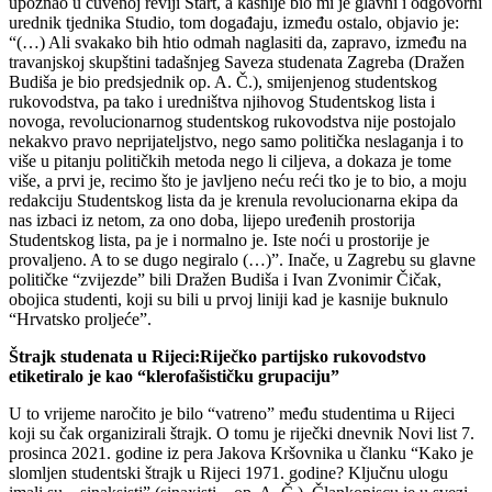
upoznao u čuvenoj reviji Start, a kasnije bio mi je glavni i odgovorni
urednik tjednika Studio, tom događaju, između ostalo, objavio je:
“(…) Ali svakako bih htio odmah naglasiti da, zapravo, između na
travanjskoj skupštini tadašnjeg Saveza studenata Zagreba (Dražen
Budiša je bio predsjednik op. A. Č.), smijenjenog studentskog
rukovodstva, pa tako i uredništva njihovog Studentskog lista i
novoga, revolucionarnog studentskog rukovodstva nije postojalo
nekakvo pravo neprijateljstvo, nego samo politička neslaganja i to
više u pitanju političkih metoda nego li ciljeva, a dokaza je tome
više, a prvi je, recimo što je javljeno neću reći tko je to bio, a moju
redakciju Studentskog lista da je krenula revolucionarna ekipa da
nas izbaci iz netom, za ono doba, lijepo uređenih prostorija
Studentskog lista, pa je i normalno je. Iste noći u prostorije je
provaljeno. A to se dugo negiralo (…)”. Inače, u Zagrebu su glavne
političke “zvijezde” bili Dražen Budiša i Ivan Zvonimir Čičak,
obojica studenti, koji su bili u prvoj liniji kad je kasnije buknulo
“Hrvatsko proljeće”.
Štrajk studenata u Rijeci:Riječko partijsko rukovodstvo
etiketiralo je kao “klerofašističku grupaciju”
U to vrijeme naročito je bilo “vatreno” među studentima u Rijeci
koji su čak organizirali štrajk. O tomu je riječki dnevnik Novi list 7.
prosinca 2021. godine iz pera Jakova Kršovnika u članku “Kako je
slomljen studentski štrajk u Rijeci 1971. godine? Ključnu ulogu