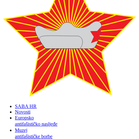
SABA HR
Novosti
Europsko
antifašističko nasljeđe
Muzej
antifašističke borbe