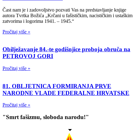
Čast nam je i zadovoljstvo pozvati Vas na predstavljanje knjige
autora Tvrtka Božića „Krčani u fašističkim, nacističkim i ustaškim
zatvorima i logorima 1941. – 1945.“
Pročitaj više »
Obilježavanje 84.-te godišnjice proboja obruča na
PETROVOJ GORI
Pročitaj više »
81. OBLJETNICA FORMIRANJA PRVE
NARODNE VLADE FEDERALNE HRVATSKE
Pročitaj više »
"Smrt fašizmu, sloboda narodu!"