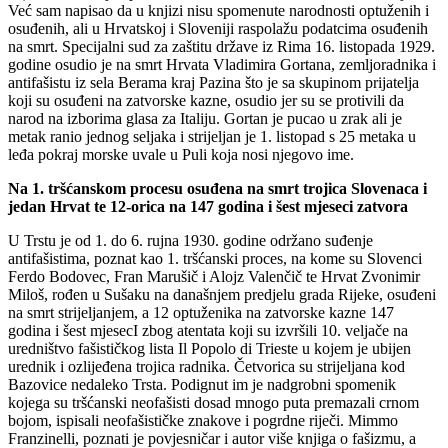
Već sam napisao da u knjizi nisu spomenute narodnosti optuženih i
osuđenih, ali u Hrvatskoj i Sloveniji raspolažu podatcima osuđenih
na smrt. Specijalni sud za zaštitu države iz Rima 16. listopada 1929.
godine osudio je na smrt Hrvata Vladimira Gortana, zemljoradnika i
antifašistu iz sela Berama kraj Pazina što je sa skupinom prijatelja
koji su osuđeni na zatvorske kazne, osudio jer su se protivili da
narod na izborima glasa za Italiju. Gortan je pucao u zrak ali je
metak ranio jednog seljaka i strijeljan je 1. listopad s 25 metaka u
leđa pokraj morske uvale u Puli koja nosi njegovo ime.
Na 1. tršćanskom procesu osuđena na smrt trojica Slovenaca i
jedan Hrvat te 12-orica na 147 godina i šest mjeseci zatvora
U Trstu je od 1. do 6. rujna 1930. godine održano suđenje
antifašistima, poznat kao 1. tršćanski proces, na kome su Slovenci
Ferdo Bodovec, Fran Marušič i Alojz Valenčič te Hrvat Zvonimir
Miloš, rođen u Sušaku na današnjem predjelu grada Rijeke, osuđeni
na smrt strijeljanjem, a 12 optuženika na zatvorske kazne 147
godina i šest mjesecI zbog atentata koji su izvršili 10. veljače na
uredništvo fašističkog lista Il Popolo di Trieste u kojem je ubijen
urednik i ozlijeđena trojica radnika. Četvorica su strijeljana kod
Bazovice nedaleko Trsta. Podignut im je nadgrobni spomenik
kojega su tršćanski neofašisti dosad mnogo puta premazali crnom
bojom, ispisali neofašističke znakove i pogrdne riječi. Mimmo
Franzinelli, poznati je povjesničar i autor više knjiga o fašizmu, a