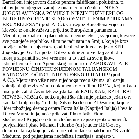
Barcelloni i njegovom članku punom falsifikata i poluistina, te
objavljujem njegovu zadnju zlonamjernu rečenicu: “NEKA
JUGOSLAVENSKA POVIJEST, NJEZIN TUŽNI EPILOG
BUDE UPOZORENJE SLABO OSVJETLJENIM PERIKAMA
BRUXELLESA” ( pod. A. Č.). Giuseppe Barcellona vrijeđa i
kleveće te omalovažava i prijeti se Europskom parlamentu.
Međutim, neznalica ili plaćenik naručenog teksta, svejedno, kleveće
sve postojeće republike, ali tu ne računam na Srbiju, koja je kroz
povijest učinila najveća zla, od Kraljevine Jugoslavije do SFR
Jugoslavije! G. B. i portal Difesa online su u velikoj zabludi i
moraju zapamtiti za sva vremena, a to važi za sve njihove
istomišljenike širom Apeninskog poluotoka: ZABORAVLJATE
POVIJESNU ČINJNICU:NIJEDNOM TALIJANSKOM
RATNOM ZLOČINCU NIJE SUĐENO U ITALIJI!! (pod. –
A.Č.). Vjerojatno više nema nijednoga među živima, ali ostaju
snimljeni njihovi zločin u dokumentarnom filmu BBC-a, koji nikada
nisu prikazali državni televizijski kanali RAI1, RAI2, RAI3 i RAI
NEWS24. Možda će netko upitati što film nije prikazao jedan o tv
kanala “kralj medija” u Italiji Silvio Berlusconi? Desničar, koji je
lider tobožnjeg desnog centra Forza Italia (Naprijed Italija) i hvalio
Ducea Mussolinija, neće prikazati film o fašističkim
zločincima! Knjigu o ratnim zločincima napisao je italo-američki
povjesničar i pisac Michael Palumbo (on je autor BBC-ovog
dokumentarca) koju je izdao poznati milanski nakladnik “Rizzoli”.
Međutim, pod prijetnjama neofašista i mafijaša, umjesto u