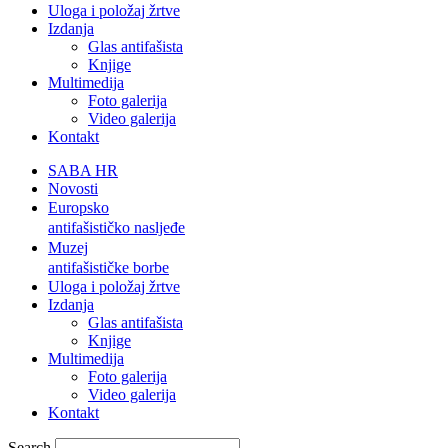
Uloga i položaj žrtve
Izdanja
Glas antifašista
Knjige
Multimedija
Foto galerija
Video galerija
Kontakt
SABA HR
Novosti
Europsko
antifašističko nasljeđe
Muzej
antifašističke borbe
Uloga i položaj žrtve
Izdanja
Glas antifašista
Knjige
Multimedija
Foto galerija
Video galerija
Kontakt
Search