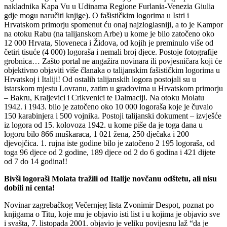
nakladnika Kapa Vu u Udinama Regione Furlania-Venezia Giulia
gdje mogu naručiti knjige). O fašističkim logorima u Istri i
Hrvatskom primorju spomenut ću onaj najzloglasniji, a to je Kampor
na otoku Rabu (na talijanskom Arbe) u kome je bilo zatočeno oko
12 000 Hrvata, Sloveneca i Židova, od kojih je preminulo više od
četiri tisuće (4 000) logoraša i nemali broj djece. Postoje fotografije
grobnica… Zašto portal ne angažira novinara ili povjesničara koji će
objektivno objaviti više članaka o talijanskim fašističkim logorima u
Hrvatskoj i Italiji! Od ostalih talijanskih logora postojali su u
istarskom mjestu Lovranu, zatim u gradovima u Hrvatskom primorju
– Bakru, Kraljevici i Crikvenici te Dalmaciji. Na otoku Molatu
1942. i 1943. bilo je zatočeno oko 10 000 logoraša koje je čuvalo
150 karabinjera i 500 vojnika. Postoji talijanski dokument – izvješće
iz logora od 15. kolovoza 1942. u kome piše da je toga dana u
logoru bilo 866 muškaraca, 1 021 žena, 250 dječaka i 200
djevojčica. 1. rujna iste godine bilo je zatočeno 2 195 logoraša, od
toga 96 djece od 2 godine, 189 djece od 2 do 6 godina i 421 dijete
od 7 do 14 godina!!
Bivši logoraši Molata tražili od Italije novčanu odštetu, ali nisu
dobili ni centa!
Novinar zagrebačkog Večernjeg lista Zvonimir Despot, poznat po
knjigama o Titu, koje mu je objavio isti list i u kojima je objavio sve
i svašta, 7. listopada 2001. objavio je veliku povijesnu laž “da je