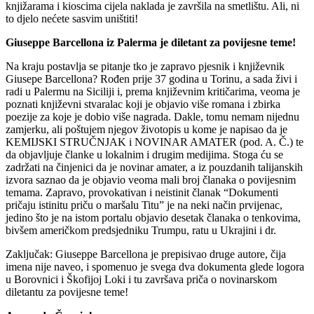
knjižarama i kioscima cijela naklada je završila na smetlištu. Ali, ni
to djelo nećete sasvim uništiti!
Giuseppe Barcellona iz Palerma je diletant za povijesne teme!
Na kraju postavlja se pitanje tko je zapravo pjesnik i književnik
Giusepe Barcellona? Rođen prije 37 godina u Torinu, a sada živi i
radi u Palermu na Siciliji i, prema književnim kritičarima, veoma je
poznati književni stvaralac koji je objavio više romana i zbirka
poezije za koje je dobio više nagrada. Dakle, tomu nemam nijednu
zamjerku, ali poštujem njegov životopis u kome je napisao da je
KEMIJSKI STRUČNJAK i NOVINAR AMATER (pod. A. Č.) te
da objavljuje članke u lokalnim i drugim medijima. Stoga ću se
zadržati na činjenici da je novinar amater, a iz pouzdanih talijanskih
izvora saznao da je objavio veoma mali broj članaka o povijesnim
temama. Zapravo, provokativan i neistinit članak “Dokumenti
pričaju istinitu priču o maršalu Titu” je na neki način prvijenac,
jedino što je na istom portalu objavio desetak članaka o tenkovima,
bivšem američkom predsjedniku Trumpu, ratu u Ukrajini i dr.
Zaključak: Giuseppe Barcellona je prepisivao druge autore, čija
imena nije naveo, i spomenuo je svega dva dokumenta glede logora
u Borovnici i Škofijoj Loki i tu završava priča o novinarskom
diletantu za povijesne teme!