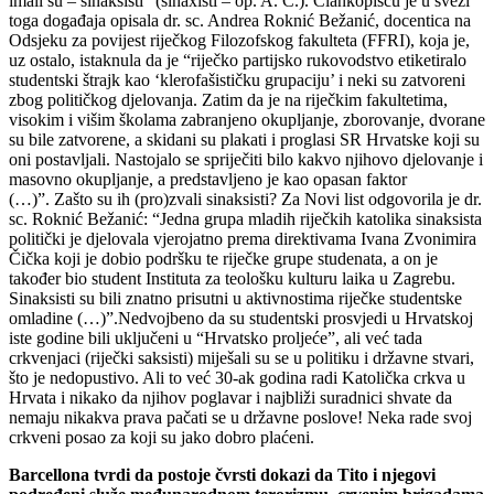
imali su – sinaksisti” (sinaxisti – op. A. Č.). Člankopiscu je u svezi
toga događaja opisala dr. sc. Andrea Roknić Bežanić, docentica na
Odsjeku za povijest riječkog Filozofskog fakulteta (FFRI), koja je,
uz ostalo, istaknula da je “riječko partijsko rukovodstvo etiketiralo
studentski štrajk kao ‘klerofašističku grupaciju’ i neki su zatvoreni
zbog političkog djelovanja. Zatim da je na riječkim fakultetima,
visokim i višim školama zabranjeno okupljanje, zborovanje, dvorane
su bile zatvorene, a skidani su plakati i proglasi SR Hrvatske koji su
oni postavljali. Nastojalo se spriječiti bilo kakvo njihovo djelovanje i
masovno okupljanje, a predstavljeno je kao opasan faktor
(…)”. Zašto su ih (pro)zvali sinaksisti? Za Novi list odgovorila je dr.
sc. Roknić Bežanić: “Jedna grupa mladih riječkih katolika sinaksista
politički je djelovala vjerojatno prema direktivama Ivana Zvonimira
Čička koji je dobio podršku te riječke grupe studenata, a on je
također bio student Instituta za teološku kulturu laika u Zagrebu.
Sinaksisti su bili znatno prisutni u aktivnostima riječke studentske
omladine (…)”.Nedvojbeno da su studentski prosvjedi u Hrvatskoj
iste godine bili uključeni u “Hrvatsko proljeće”, ali već tada
crkvenjaci (riječki saksisti) miješali su se u politiku i državne stvari,
što je nedopustivo. Ali to već 30-ak godina radi Katolička crkva u
Hrvata i nikako da njihov poglavar i najbliži suradnici shvate da
nemaju nikakva prava pačati se u državne poslove! Neka rade svoj
crkveni posao za koji su jako dobro plaćeni.
Barcellona tvrdi da postoje čvrsti dokazi da Tito i njegovi