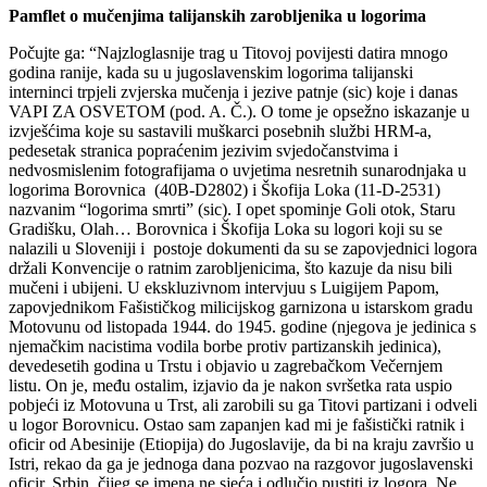
Pamflet o mučenjima talijanskih zarobljenika u logorima
Počujte ga: “Najzloglasnije trag u Titovoj povijesti datira mnogo
godina ranije, kada su u jugoslavenskim logorima talijanski
interninci trpjeli zvjerska mučenja i jezive patnje (sic) koje i danas
VAPI ZA OSVETOM (pod. A. Č.). O tome je opsežno iskazanje u
izvješćima koje su sastavili muškarci posebnih službi HRM-a,
pedesetak stranica popraćenim jezivim svjedočanstvima i
nedvosmislenim fotografijama o uvjetima nesretnih sunarodnjaka u
logorima Borovnica (40B-D2802) i Škofija Loka (11-D-2531)
nazvanim “logorima smrti” (sic). I opet spominje Goli otok, Staru
Gradišku, Olah… Borovnica i Škofija Loka su logori koji su se
nalazili u Sloveniji i postoje dokumenti da su se zapovjednici logora
držali Konvencije o ratnim zarobljenicima, što kazuje da nisu bili
mučeni i ubijeni. U ekskluzivnom intervjuu s Luigijem Papom,
zapovjednikom Fašističkog milicijskog garnizona u istarskom gradu
Motovunu od listopada 1944. do 1945. godine (njegova je jedinica s
njemačkim nacistima vodila borbe protiv partizanskih jedinica),
devedesetih godina u Trstu i objavio u zagrebačkom Večernjem
listu. On je, među ostalim, izjavio da je nakon svršetka rata uspio
pobjeći iz Motovuna u Trst, ali zarobili su ga Titovi partizani i odveli
u logor Borovnicu. Ostao sam zapanjen kad mi je fašistički ratnik i
oficir od Abesinije (Etiopija) do Jugoslavije, da bi na kraju završio u
Istri, rekao da ga je jednoga dana pozvao na razgovor jugoslavenski
oficir, Srbin, čijeg se imena ne sjeća i odlučio pustiti iz logora. Ne