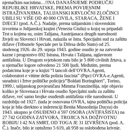
njemačkim nacistima…!!NA DANAŠNJEME PODRUČJU
REPUBLIKE HRVATSKE, PREMA POVIJESNIM
ISTRAŽIVANJIMA, TALIJANSKI KRVLOČNI ZLOČINCI
UBILI SU VIŠE OD 40 000 CIVILA, STARACA, ŽENE I
DJECE! (pod. A.Č.). Nadalje, prema talijanskim i slovenskim
izvorima u Julijanskoj krajini (Venezia Giulia) u kojoj su pripadali
Trst u kojima su, osim Talijana, Austrijanaca drugih narodnosti
živjeli su Slovenci i Hrvati, nalazila se Istra. Specijalni sud za zaštitu
države (Tribunele Speciale per la Difesa dello Stato) od 25.
studenog 1926. do 29. srpnja 1943. godine osudio je na zatvorske
kazne i progonstvo 692 Istrana, Hrvata i Talijana, uglavnom
antifašista. U Drugom svjetskom ratu bilo je 5 800 civilnih žrtava, a
u njemačke logore odvedeno 21 500 ljudi. Međutim, prema
podatcima koje je u knjizi “I tancoli dell’OVRA.Agenti,
colaboratori e vitime della polizia fascista” (Pipci OVRA-e.Agenti,
suradnici i žrtve političke policije)/”Boldati Boringhieri”, Torino,
1999./, talijanskog povjesničara Mimma Franzinellija, nije objavio
koliko je Slovenaca i Hrvata osudio Specijalni sudu za zaštitu
države, već samo brojke osuđenih antifašista više narodnosti. U
razdoblju od 1927. (tada je osnovana OVRA, tajna politička policija
koja je bila direktno u inderenciji Benita Mussolinija Ducea) do
1943. ukupno je OSUĐENO 4 597 OSOBA (ANTIFAŠISTA) na
27 742 GODINA ZATVORA, TROJICA NA DOŽIVOTNU
ROBIJU I 42 NA SMRT, OD TOGA JE 31 IZVRŠENA (pod. A.
Č.). Inače, bilo je optuženo 5 619, ali 958 su oslobođena krivnje.