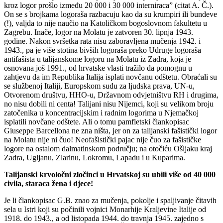
kroz logor prošlo između 20 000 i 30 000 interniraca” (citat A. Č.).
On se s brojkama logoraša razbacuju kao da su krumpiri ili bundeve
(!), valjda to nije naučio na Katoličkom bogoslovnom fakultetu u
Zagrebu. Inače, logor na Molatu je zatvoren 30. lipnja 1943.
godine. Nakon svršetka rata nisu zaboravljena mučenja 1942. i
1943., pa je više stotina bivših logoraša preko Udruge logoraša
antifašista u talijanskome logoru na Molatu iz Zadra, koja je
osnovana još 1991., od hrvatske vlasti tražilo da pomognu u
zahtjevu da im Republika Italija isplati novčanu odštetu. Obraćali su
se službenoj Italiji, Europskom sudu za ljudska prava, UN-u,
Otvorenom društvu, HHO-u, Državnom odvjetništvu RH i drugima,
no nisu dobili ni centa! Talijani nisu Nijemci, koji su velikom broju
zatočenika u koncentracijskim i radnim logorima u Njemačkoj
isplatili novčane odštete. Ali o tomu pamfletski člankopisac
Giuseppe Barcellona ne zna ništa, jer on za talijanski fašistički logor
na Molatu nije ni čuo! Neofašistički pajac nije čuo za fašističke
logore na ostalom dalmatinskom području; na otočiću Ošljaku kraj
Zadra, Ugljanu, Zlarinu, Lokromu, Lapadu i u Kuparima.
Talijanski krvoločni zločinci u Hrvatskoj su ubili više od 40 000
civila, staraca žena i djece!
Je li člankopisac G.B. znao za mučenja, pokolje i spaljivanje čitavih
sela u Istri koji su počinili vojnici Monarhije Kraljevine Italije od
1918. do 1943., a od listopada 1944. do travnja 1945. zajedno s