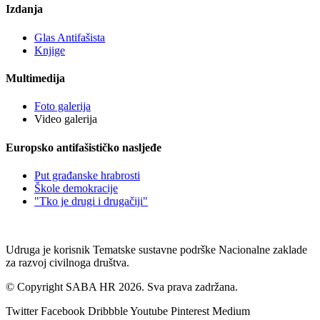
Izdanja
Glas Antifašista
Knjige
Multimedija
Foto galerija
Video galerija
Europsko antifašističko nasljeđe
Put građanske hrabrosti
Škole demokracije
"Tko je drugi i drugačiji"
Udruga je korisnik Tematske sustavne podrške Nacionalne zaklade
za razvoj civilnoga društva.
© Copyright SABA HR 2026. Sva prava zadržana.
Twitter
Facebook
Dribbble
Youtube
Pinterest
Medium