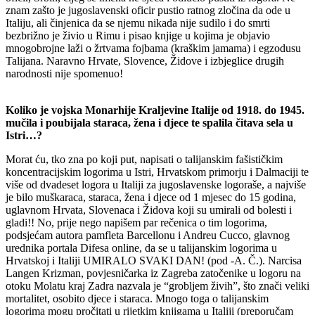
znam zašto je jugoslavenski oficir pustio ratnog zločina da ode u
Italiju, ali činjenica da se njemu nikada nije sudilo i do smrti
bezbrižno je živio u Rimu i pisao knjige u kojima je objavio
mnogobrojne laži o žrtvama fojbama (kraškim jamama) i egzodusu
Talijana. Naravno Hrvate, Slovence, Židove i izbjeglice drugih
narodnosti nije spomenuo!
Koliko je vojska Monarhije Kraljevine Italije od 1918. do 1945.
mučila i poubijala staraca, žena i djece te spalila čitava sela u
Istri…?
Morat ću, tko zna po koji put, napisati o talijanskim fašističkim
koncentracijskim logorima u Istri, Hrvatskom primorju i Dalmaciji te
više od dvadeset logora u Italiji za jugoslavenske logoraše, a najviše
je bilo muškaraca, staraca, žena i djece od 1 mjesec do 15 godina,
uglavnom Hrvata, Slovenaca i Židova koji su umirali od bolesti i
gladi!! No, prije nego napišem par rečenica o tim logorima,
podsjećam autora pamfleta Barcellonu i Andreu Cucco, glavnog
urednika portala Difesa online, da se u talijanskim logorima u
Hrvatskoj i Italiji UMIRALO SVAKI DAN! (pod -A. Č.). Narcisa
Langen Krizman, povjesničarka iz Zagreba zatočenike u logoru na
otoku Molatu kraj Zadra nazvala je “grobljem živih”, što znači veliki
mortalitet, osobito djece i staraca. Mnogo toga o talijanskim
logorima mogu pročitati u rijetkim knjigama u Italiji (preporučam