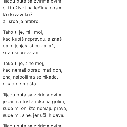
‘Iljadu puta sa zvirima ovim,
cili ih život na leđima nosim,
k’o krvavi križ,
al’ srce je hrabro.
Tako ti je, mili moj,
kad kupiš nepravdu, a znaš
da mijenjaš istinu za laž,
sitan si prevarant.
Tako ti je, sine moj,
kad nemaš obraz imaš đon,
znaj najboljima se nikada,
nikad ne prašta.
‘Iljadu puta sa zvirima ovim,
jedan na trista rukama golim,
sude mi oni što nemaju prava,
sude mi, sine, jer uči ih đava.
‘Iljadu puta sa zvirima ovim,