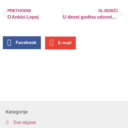
PRETHODNI
SLJEDEĆI
O Ankici Lepej
U deset godina udvostručen broj slučajeva spolnog nasilja
Facebook
E-mail
Kategorije
Sve objave