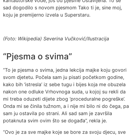
kantautorske vode, još od pjesme Ostavljena. To se
sad dogodilo s novom pjesmom Tako ti je, sine moj,
koju je premijerno izvela u Superstaru.
(Foto: Wikipedia) Severina Vučković/Ilustracija
“Pjesma o svima”
“To je pjesma o svima, jedna lekcija majke koju govori
svom djetetu. Počela sam ju pisati početkom godine,
kako bih ‘istresla’ iz sebe tugu i bijes koja me obuzela
nakon one odluke Vrhovnoga suda, u kojoj su rekli da
mi treba oduzeti dijete zbog ‘proceduralne pogreške’.
Onda mi se činila tužnom, a i nije mi bilo ni do čega, pa
sam ju ostavila po strani. Ali sad sam je završila
potaknuta svim ovim što se događa”, rekla je.
“Ovo je za sve majke koje se bore za svoju djecu, sve