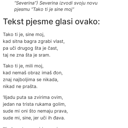
“Severina”) Severina izvodi svoju novu
pjesmu “Tako ti je sine moj
“
Tekst pjesme glasi ovako:
Tako ti je, sine moj,
kad sitna bagra zgrabi vlast,
pa uči drugog šta je čast,
taj ne zna šta je sram.
Tako ti je, mili moj,
kad nemaš obraz imaš đon,
znaj najboljima se nikada,
nikad ne prašta.
‘Iljadu puta sa zvirima ovim,
jedan na trista rukama golim,
sude mi oni što nemaju prava,
sude mi, sine, jer uči ih đava.