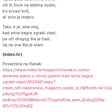
cili ih život na leđima nosim,
k’o krvavi križ,
al’ srce je hrabro.
Tako ti je, sine moj,
kad sitna bagra zgrabi vlast,
pa uči drugog šta je čast,
taj ne zna šta je sram.
(index.hr)
Poveznica na članak:
https://www.index.hr/magazin/clanak/o-cemu-
severina-pjeva-u-novoj-pjesmi-kad-sitna-bagra-
zgrabi-vlast/2624491.aspx?
index_ref=naslovnica_magazin_ostalo_d_0&fbclid=I
ylbotg7oCPgpXJR–
plrBcecDFDE8BN4zvA2T2sgmi4Ow_aem_QL8xgZEBq-
XDJYZ2zX1q8Q