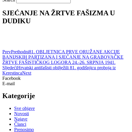
SJEĆANJE NA ŽRTVE FAŠIZMA U
DUDIKU
Prev
Prethodni
81. OBLJETNICA PRVE ORUŽANE AKCIJE
BANIJSKIH PARTIZANA I SJEĆANJE NA GRABOVAČKE
ŽRTVE FAŠISTIČKOG LOGORA 24.-26. SRPNJA 1941.
Sljedeći
Hrvatski antifašisti obilježili 81. godišnjicu proboja iz
Kerestinca
Next
Facebook
E-mail
Kategorije
Sve objave
Novosti
Najave
Članci
Prenosimo