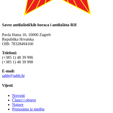
Savez antifašističkih boraca i antifašista RH
Pavla Hatza 16,
10000 Zagreb
Republika Hrvatska
OIB: 78328494160
Telefoni:
(+385 1) 48 39 996
(+385 1) 48 39 998
E-mail:
sabh@sabh.hr
Vijesti
Novosti
Članci i objave
Najave
Prenosimo iz medija