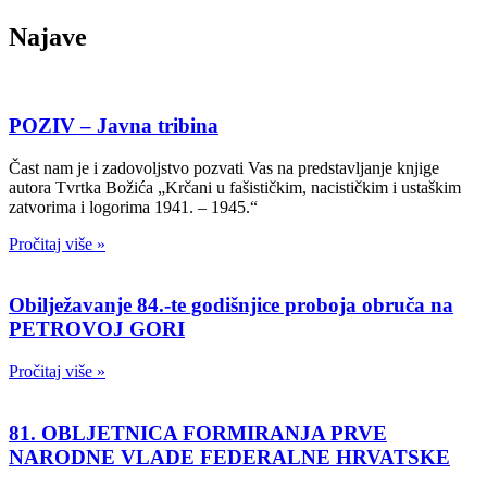
Najave
POZIV – Javna tribina
Čast nam je i zadovoljstvo pozvati Vas na predstavljanje knjige
autora Tvrtka Božića „Krčani u fašističkim, nacističkim i ustaškim
zatvorima i logorima 1941. – 1945.“
Pročitaj više »
Obilježavanje 84.-te godišnjice proboja obruča na
PETROVOJ GORI
Pročitaj više »
81. OBLJETNICA FORMIRANJA PRVE
NARODNE VLADE FEDERALNE HRVATSKE