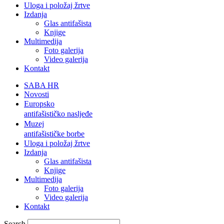
Uloga i položaj žrtve
Izdanja
Glas antifašista
Knjige
Multimedija
Foto galerija
Video galerija
Kontakt
SABA HR
Novosti
Europsko
antifašističko nasljeđe
Muzej
antifašističke borbe
Uloga i položaj žrtve
Izdanja
Glas antifašista
Knjige
Multimedija
Foto galerija
Video galerija
Kontakt
Search