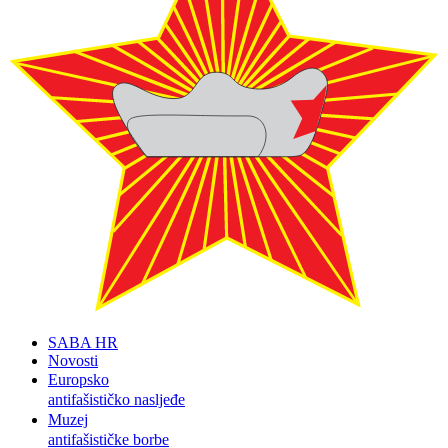
SABA HR
Novosti
Europsko
antifašističko nasljeđe
Muzej
antifašističke borbe