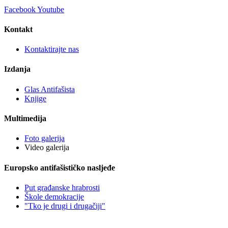
Facebook
Youtube
Kontakt
Kontaktirajte nas
Izdanja
Glas Antifašista
Knjige
Multimedija
Foto galerija
Video galerija
Europsko antifašističko nasljeđe
Put građanske hrabrosti
Škole demokracije
"Tko je drugi i drugačiji"