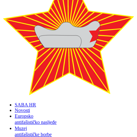
SABA HR
Novosti
Europsko
antifašističko nasljeđe
Muzej
antifašističke borbe