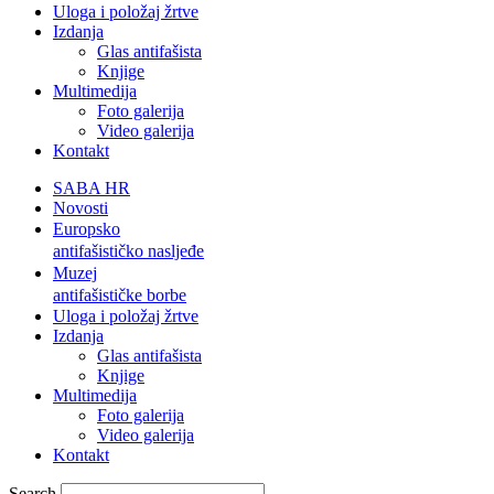
Uloga i položaj žrtve
Izdanja
Glas antifašista
Knjige
Multimedija
Foto galerija
Video galerija
Kontakt
SABA HR
Novosti
Europsko
antifašističko nasljeđe
Muzej
antifašističke borbe
Uloga i položaj žrtve
Izdanja
Glas antifašista
Knjige
Multimedija
Foto galerija
Video galerija
Kontakt
Search