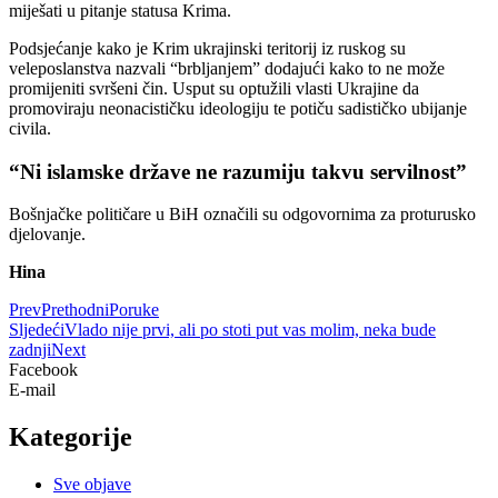
miješati u pitanje statusa Krima.
Podsjećanje kako je Krim ukrajinski teritorij iz ruskog su
veleposlanstva nazvali “brbljanjem” dodajući kako to ne može
promijeniti svršeni čin. Usput su optužili vlasti Ukrajine da
promoviraju neonacističku ideologiju te potiču sadističko ubijanje
civila.
“Ni islamske države ne razumiju takvu servilnost”
Bošnjačke političare u BiH označili su odgovornima za proturusko
djelovanje.
Hina
Prev
Prethodni
Poruke
Sljedeći
Vlado nije prvi, ali po stoti put vas molim, neka bude
zadnji
Next
Facebook
E-mail
Kategorije
Sve objave