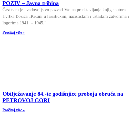
POZIV – Javna tribina
Čast nam je i zadovoljstvo pozvati Vas na predstavljanje knjige autora
Tvrtka Božića „Krčani u fašističkim, nacističkim i ustaškim zatvorima i
logorima 1941. – 1945.“
Pročitaj više »
Obilježavanje 84.-te godišnjice proboja obruča na
PETROVOJ GORI
Pročitaj više »