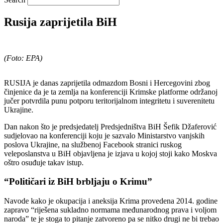
Rusija zaprijetila BiH
(Foto: EPA)
RUSIJA je danas zaprijetila odmazdom Bosni i Hercegovini zbog
činjenice da je ta zemlja na konferenciji Krimske platforme održanoj
jučer potvrdila punu potporu teritorijalnom integritetu i suverenitetu
Ukrajine.
Dan nakon što je predsjedatelj Predsjedništva BiH Šefik Džaferović
sudjelovao na konferenciji koju je sazvalo Ministarstvo vanjskih
poslova Ukrajine, na službenoj Facebook stranici ruskog
veleposlanstva u BiH objavljena je izjava u kojoj stoji kako Moskva
oštro osuđuje takav istup.
“Političari iz BiH brbljaju o Krimu”
Navode kako je okupacija i aneksija Krima provedena 2014. godine
zapravo “riješena sukladno normama međunarodnog prava i voljom
naroda” te je stoga to pitanje zatvoreno pa se nitko drugi ne bi trebao