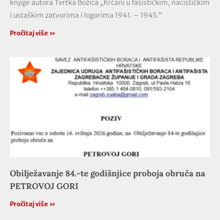
knjige autora Tvrtka Božića „Krčani u fašističkim, nacističkim
i ustaškim zatvorima i logorima 1941. – 1945.“
Pročitaj više »
Obilježavanje 84.-te godišnjice proboja obruča na
PETROVOJ GORI
Pročitaj više »