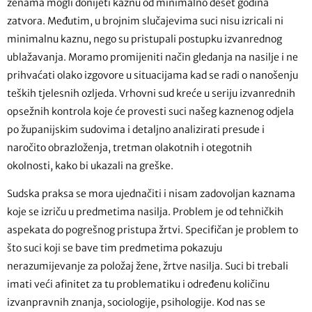
ženama mogli donijeti kaznu od minimalno deset godina
zatvora. Međutim, u brojnim slučajevima suci nisu izricali ni
minimalnu kaznu, nego su pristupali postupku izvanrednog
ublažavanja. Moramo promijeniti način gledanja na nasilje i ne
prihvaćati olako izgovore u situacijama kad se radi o nanošenju
teških tjelesnih ozljeda. Vrhovni sud kreće u seriju izvanrednih
opsežnih kontrola koje će provesti suci našeg kaznenog odjela
po županijskim sudovima i detaljno analizirati presude i
naročito obrazloženja, tretman olakotnih i otegotnih
okolnosti, kako bi ukazali na greške.
Sudska praksa se mora ujednačiti i nisam zadovoljan kaznama
koje se izriču u predmetima nasilja. Problem je od tehničkih
aspekata do pogrešnog pristupa žrtvi. Specifičan je problem to
što suci koji se bave tim predmetima pokazuju
nerazumijevanje za položaj žene, žrtve nasilja. Suci bi trebali
imati veći afinitet za tu problematiku i određenu količinu
izvanpravnih znanja, sociologije, psihologije. Kod nas se