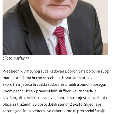
(Foto: vsrh.hr)
Predsjednik Vrhovnog suda Radovan Dobronić na polovini svog
mandata sažima burno razdoblje u hrvatskom pravosuđu.
Skoro tri mjeseca hrvatski sudovi nisu radili u punom opsegu.
Dvomjesečni štrajk pravosudnih službenika iznenada je
završen, ali uz veliko nezadovoljstvo jer su umjesto povećanja
plaća za traženih 30 posto dobili samo 12 posto. Slijedila je
sezona godišnjih odmora. Ne zaboravimo ni prethodni štrajk