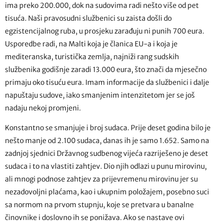
ima preko 200.000, dok na sudovima radi nešto više od pet
tisuća. Naši pravosudni službenici su zaista došli do
egzistencijalnog ruba, u prosjeku zarađuju ni punih 700 eura.
Usporedbe radi, na Malti koja je članica EU-a i koja je
mediteranska, turistička zemlja, najniži rang sudskih
službenika godišnje zaradi 13.000 eura, što znači da mjesečno
primaju oko tisuću eura. Imam informacije da službenici i dalje
napuštaju sudove, iako smanjenim intenzitetom jer se još
nadaju nekoj promjeni.
Konstantno se smanjuje i broj sudaca. Prije deset godina bilo je
nešto manje od 2.100 sudaca, danas ih je samo 1.652. Samo na
zadnjoj sjednici Državnog sudbenog vijeća razriješeno je deset
sudaca i to na vlastiti zahtjev. Dio njih odlazi u punu mirovinu,
ali mnogi podnose zahtjev za prijevremenu mirovinu jer su
nezadovoljni plaćama, kao i ukupnim položajem, posebno suci
sa normom na prvom stupnju, koje se pretvara u banalne
činovnike i doslovno ih se ponižava. Ako se nastave ovi