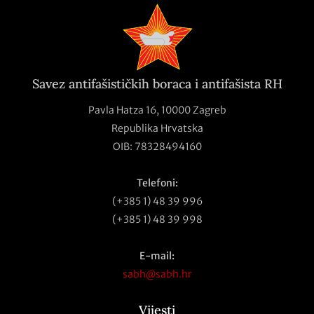
Savez antifašističkih boraca i antifašista RH
Pavla Hatza 16,
10000 Zagreb
Republika Hrvatska
OIB: 78328494160
Telefoni:
(+385 1) 48 39 996
(+385 1) 48 39 998
E-mail:
sabh@sabh.hr
Vijesti