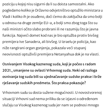
poziciju u kojoj nisu sigurni da li su doista samostalni. Ako
pogledamo koliko je Državno odvjetništvo optužilo ministara u
Vladi i koliko ih je osuđeno, doći ćemo do zaključka da smo bolji
u odnosu na druge zemlje EU-a, a bolji smo zbog toga što su
naši ministri očito slabo probrani ili ne razumiju što je javna
funkcija. Najveći domet kod nas je bio optužba protiv bivšeg
premijera Ive Sanadera, ali bivšeg. U Izraelu je policija, kao
niže rangirani organ gonjenja, pokazala veći stupanj
neovisnosti optuživši premijera Netanyahua dok je na vlasti.
Osnivanjem Visokog kaznenog suda, koji je počeo s radom
2021., smanjene su ovlasti Vrhovnog suda. Neki od razloga
osnivanja tog suda bili su ujednačavanje sudske prakse i brže
rješavanje sudskih predmeta. Što praksa pokazuje?
Vrhovnom sudu su dosta sužene mogućnosti. U novostvorenoj
situaciji Vrhovni sud nema priliku da se izjasni o određenom
slučaju sa Visokog kaznenog suda jer nam se podnosi mnogo