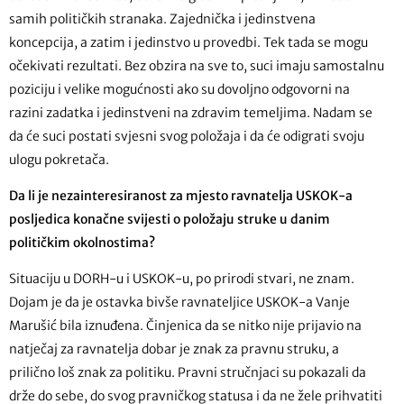
samih političkih stranaka. Zajednička i jedinstvena
koncepcija, a zatim i jedinstvo u provedbi. Tek tada se mogu
očekivati rezultati. Bez obzira na sve to, suci imaju samostalnu
poziciju i velike mogućnosti ako su dovoljno odgovorni na
razini zadatka i jedinstveni na zdravim temeljima. Nadam se
da će suci postati svjesni svog položaja i da će odigrati svoju
ulogu pokretača.
Da li je nezainteresiranost za mjesto ravnatelja USKOK-a
posljedica konačne svijesti o položaju struke u danim
političkim okolnostima?
Situaciju u DORH-u i USKOK-u, po prirodi stvari, ne znam.
Dojam je da je ostavka bivše ravnateljice USKOK-a Vanje
Marušić bila iznuđena. Činjenica da se nitko nije prijavio na
natječaj za ravnatelja dobar je znak za pravnu struku, a
prilično loš znak za politiku. Pravni stručnjaci su pokazali da
drže do sebe, do svog pravničkog statusa i da ne žele prihvatiti