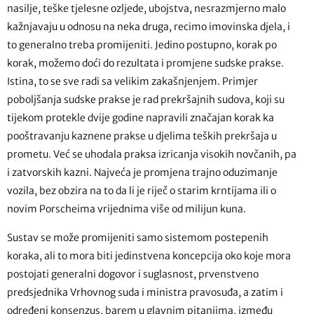
nasilje, teške tjelesne ozljede, ubojstva, nesrazmjerno malo
kažnjavaju u odnosu na neka druga, recimo imovinska djela, i
to generalno treba promijeniti. Jedino postupno, korak po
korak, možemo doći do rezultata i promjene sudske prakse.
Istina, to se sve radi sa velikim zakašnjenjem. Primjer
poboljšanja sudske prakse je rad prekršajnih sudova, koji su
tijekom protekle dvije godine napravili značajan korak ka
pooštravanju kaznene prakse u djelima teških prekršaja u
prometu. Već se uhodala praksa izricanja visokih novčanih, pa
i zatvorskih kazni. Najveća je promjena trajno oduzimanje
vozila, bez obzira na to da li je riječ o starim krntijama ili o
novim Porscheima vrijednima više od milijun kuna.
Sustav se može promijeniti samo sistemom postepenih
koraka, ali to mora biti jedinstvena koncepcija oko koje mora
postojati generalni dogovor i suglasnost, prvenstveno
predsjednika Vrhovnog suda i ministra pravosuđa, a zatim i
određeni konsenzus, barem u glavnim pitanjima, između