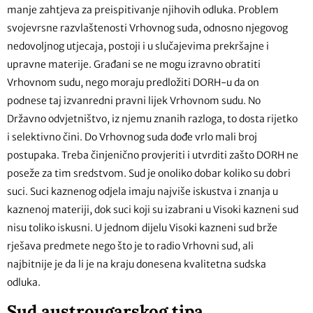
manje zahtjeva za preispitivanje njihovih odluka. Problem
svojevrsne razvlaštenosti Vrhovnog suda, odnosno njegovog
nedovoljnog utjecaja, postoji i u slučajevima prekršajne i
upravne materije. Građani se ne mogu izravno obratiti
Vrhovnom sudu, nego moraju predložiti DORH-u da on
podnese taj izvanredni pravni lijek Vrhovnom sudu. No
Državno odvjetništvo, iz njemu znanih razloga, to dosta rijetko
i selektivno čini. Do Vrhovnog suda dođe vrlo mali broj
postupaka. Treba činjenično provjeriti i utvrditi zašto DORH ne
poseže za tim sredstvom. Sud je onoliko dobar koliko su dobri
suci. Suci kaznenog odjela imaju najviše iskustva i znanja u
kaznenoj materiji, dok suci koji su izabrani u Visoki kazneni sud
nisu toliko iskusni. U jednom dijelu Visoki kazneni sud brže
rješava predmete nego što je to radio Vrhovni sud, ali
najbitnije je da li je na kraju donesena kvalitetna sudska
odluka.
Sud austrougarskog tipa