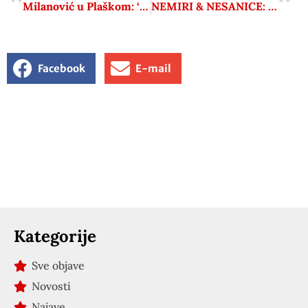
Milanović u Plaškom: ‘Blistavi trenuci odnosa Hrvata i Srba rastopili su se kao suza na kiši’
NEMIRI & NESANICE: Željka Markić pobjeđuje feralovce: piše o ‘mrziteljima Crkve’, ali satirično. Preporuka!
Facebook
E-mail
Kategorije
Sve objave
Novosti
Najave