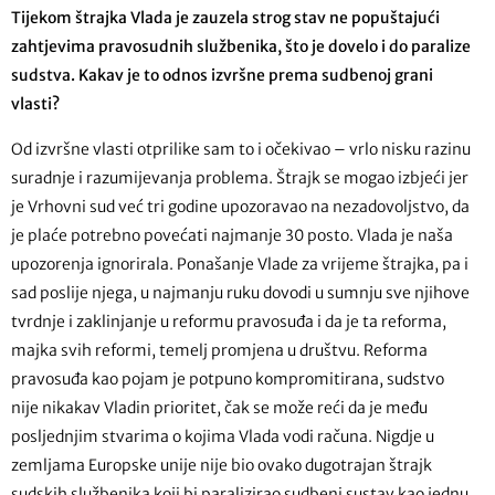
Tijekom štrajka Vlada je zauzela strog stav ne popuštajući
zahtjevima pravosudnih službenika, što je dovelo i do paralize
sudstva. Kakav je to odnos izvršne prema sudbenoj grani
vlasti?
Od izvršne vlasti otprilike sam to i očekivao – vrlo nisku razinu
suradnje i razumijevanja problema. Štrajk se mogao izbjeći jer
je Vrhovni sud već tri godine upozoravao na nezadovoljstvo, da
je plaće potrebno povećati najmanje 30 posto. Vlada je naša
upozorenja ignorirala. Ponašanje Vlade za vrijeme štrajka, pa i
sad poslije njega, u najmanju ruku dovodi u sumnju sve njihove
tvrdnje i zaklinjanje u reformu pravosuđa i da je ta reforma,
majka svih reformi, temelj promjena u društvu. Reforma
pravosuđa kao pojam je potpuno kompromitirana, sudstvo
nije nikakav Vladin prioritet, čak se može reći da je među
posljednjim stvarima o kojima Vlada vodi računa. Nigdje u
zemljama Europske unije nije bio ovako dugotrajan štrajk
sudskih službenika koji bi paralizirao sudbeni sustav kao jednu