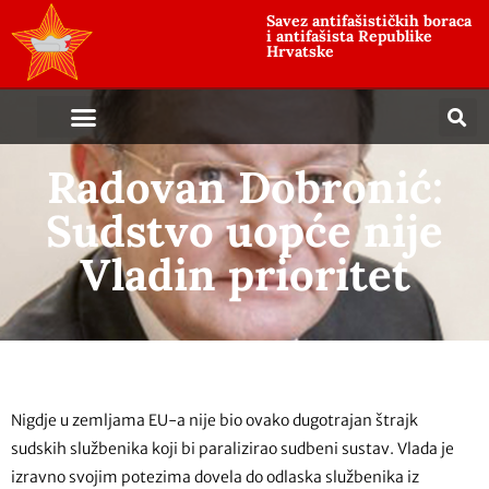
Savez antifašističkih boraca
i antifašista Republike
Hrvatske
Radovan Dobronić:
Sudstvo uopće nije
Vladin prioritet
Nigdje u zemljama EU-a nije bio ovako dugotrajan štrajk
sudskih službenika koji bi paralizirao sudbeni sustav. Vlada je
izravno svojim potezima dovela do odlaska službenika iz