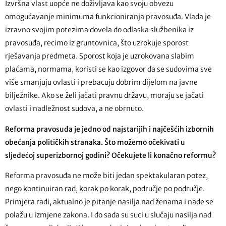
Izvršna vlast uopće ne doživljava kao svoju obvezu
omogućavanje minimuma funkcioniranja pravosuđa. Vlada je
izravno svojim potezima dovela do odlaska službenika iz
pravosuđa, recimo iz gruntovnica, što uzrokuje sporost
rješavanja predmeta. Sporost koja je uzrokovana slabim
plaćama, normama, koristi se kao izgovor da se sudovima sve
više smanjuju ovlasti i prebacuju dobrim dijelom na javne
bilježnike. Ako se želi jačati pravnu državu, moraju se jačati
ovlasti i nadležnost sudova, a ne obrnuto.
Reforma pravosuđa je jedno od najstarijih i najčešćih izbornih
obećanja političkih stranaka. Što možemo očekivati u
sljedećoj superizbornoj godini? Očekujete li konačno reformu?
Reforma pravosuđa ne može biti jedan spektakularan potez,
nego kontinuiran rad, korak po korak, područje po područje.
Primjera radi, aktualno je pitanje nasilja nad ženama i nade se
polažu u izmjene zakona. I do sada su suci u slučaju nasilja nad