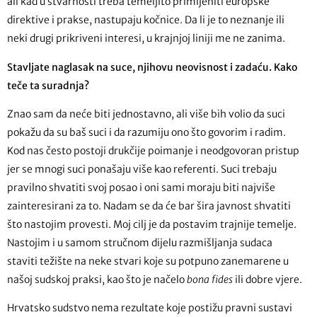
ali kad u stvarnosti treba temeljito primijeniti europske
direktive i prakse, nastupaju kočnice. Da li je to neznanje ili
neki drugi prikriveni interesi, u krajnjoj liniji me ne zanima.
Stavljate naglasak na suce, njihovu neovisnost i zadaću. Kako
teče ta suradnja?
Znao sam da neće biti jednostavno, ali više bih volio da suci
pokažu da su baš suci i da razumiju ono što govorim i radim.
Kod nas često postoji drukčije poimanje i neodgovoran pristup
jer se mnogi suci ponašaju više kao referenti. Suci trebaju
pravilno shvatiti svoj posao i oni sami moraju biti najviše
zainteresirani za to. Nadam se da će bar šira javnost shvatiti
što nastojim provesti. Moj cilj je da postavim trajnije temelje.
Nastojim i u samom stručnom dijelu razmišljanja sudaca
staviti težište na neke stvari koje su potpuno zanemarene u
našoj sudskoj praksi, kao što je načelo
bona
fides
ili dobre vjere.
Hrvatsko sudstvo nema rezultate koje postižu pravni sustavi