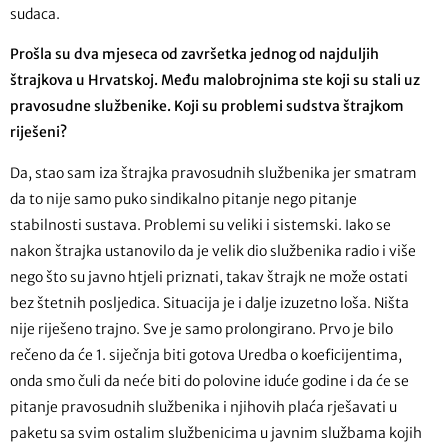
sudaca.
Prošla su dva mjeseca od završetka jednog od najduljih
štrajkova u Hrvatskoj. Među malobrojnima ste koji su stali uz
pravosudne službenike. Koji su problemi sudstva štrajkom
riješeni?
Da, stao sam iza štrajka pravosudnih službenika jer smatram
da to nije samo puko sindikalno pitanje nego pitanje
stabilnosti sustava. Problemi su veliki i sistemski. Iako se
nakon štrajka ustanovilo da je velik dio službenika radio i više
nego što su javno htjeli priznati, takav štrajk ne može ostati
bez štetnih posljedica. Situacija je i dalje izuzetno loša. Ništa
nije riješeno trajno. Sve je samo prolongirano. Prvo je bilo
rečeno da će 1. siječnja biti gotova Uredba o koeficijentima,
onda smo čuli da neće biti do polovine iduće godine i da će se
pitanje pravosudnih službenika i njihovih plaća rješavati u
paketu sa svim ostalim službenicima u javnim službama kojih