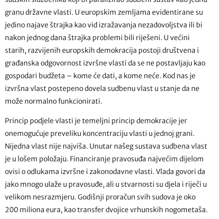
granu državne vlasti. U europskim zemljama evidentirane su
jedino najave štrajka kao vid izražavanja nezadovoljstva ili bi
nakon jednog dana štrajka problemi bili riješeni. U većini
starih, razvijenih europskih demokracija postoji društvena i
građanska odgovornost izvršne vlasti da se ne postavljaju kao
gospodari budžeta – kome će dati, a kome neće. Kod nas je
izvršna vlast postepeno dovela sudbenu vlast u stanje da ne
može normalno funkcionirati.
Princip podjele vlasti je temeljni princip demokracije jer
onemogućuje preveliku koncentraciju vlasti u jednoj grani.
Nijedna vlast nije najviša. Unutar našeg sustava sudbena vlast
je u lošem položaju. Financiranje pravosuđa najvećim dijelom
ovisi o odlukama izvršne i zakonodavne vlasti. Vlada govori da
jako mnogo ulaže u pravosuđe, ali u stvarnosti su djela i riječi u
velikom nesrazmjeru. Godišnji proračun svih sudova je oko
200 miliona eura, kao transfer dvojice vrhunskih nogometaša.