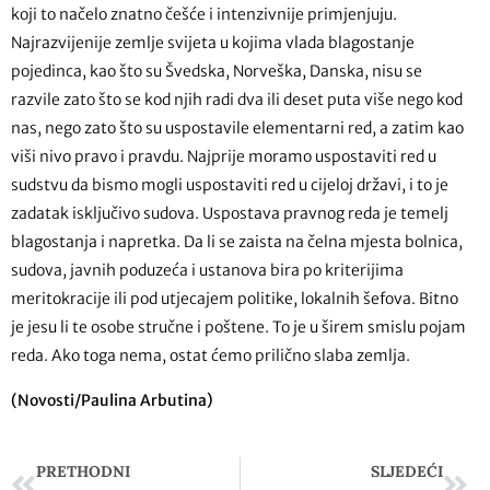
koji to načelo znatno češće i intenzivnije primjenjuju.
Najrazvijenije zemlje svijeta u kojima vlada blagostanje
pojedinca, kao što su Švedska, Norveška, Danska, nisu se
razvile zato što se kod njih radi dva ili deset puta više nego kod
nas, nego zato što su uspostavile elementarni red, a zatim kao
viši nivo pravo i pravdu. Najprije moramo uspostaviti red u
sudstvu da bismo mogli uspostaviti red u cijeloj državi, i to je
zadatak isključivo sudova. Uspostava pravnog reda je temelj
blagostanja i napretka. Da li se zaista na čelna mjesta bolnica,
sudova, javnih poduzeća i ustanova bira po kriterijima
meritokracije ili pod utjecajem politike, lokalnih šefova. Bitno
je jesu li te osobe stručne i poštene. To je u širem smislu pojam
reda. Ako toga nema, ostat ćemo prilično slaba zemlja.
(Novosti/Paulina Arbutina)
PRETHODNI
SLJEDEĆI