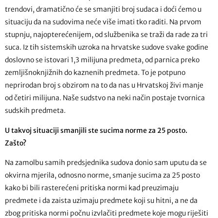
trendovi, dramatično će se smanjiti broj sudaca i doći ćemo u
situaciju da na sudovima neće više imati tko raditi. Na prvom
stupnju, najopterećenijem, od službenika se traži da rade za tri
suca. Iz tih sistemskih uzroka na hrvatske sudove svake godine
doslovno se istovari 1,3 milijuna predmeta, od parnica preko
zemljišnoknjižnih do kaznenih predmeta. To je potpuno
neprirodan broj s obzirom na to da nas u Hrvatskoj živi manje
od četiri milijuna. Naše sudstvo na neki način postaje tvornica
sudskih predmeta.
U takvoj situaciji smanjili ste sucima norme za 25 posto.
Zašto?
Na zamolbu samih predsjednika sudova donio sam uputu da se
okvirna mjerila, odnosno norme, smanje sucima za 25 posto
kako bi bili rasterećeni pritiska normi kad preuzimaju
predmete i da zaista uzimaju predmete koji su hitni, a ne da
zbog pritiska normi počnu izvlačiti predmete koje mogu riješiti