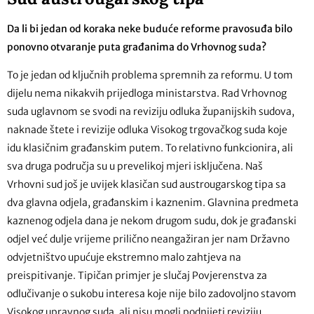
Da li bi jedan od koraka neke buduće reforme pravosuđa bilo
ponovno otvaranje puta građanima do Vrhovnog suda?
To je jedan od ključnih problema spremnih za reformu. U tom
dijelu nema nikakvih prijedloga ministarstva. Rad Vrhovnog
suda uglavnom se svodi na reviziju odluka županijskih sudova,
naknade štete i revizije odluka Visokog trgovačkog suda koje
idu klasičnim građanskim putem. To relativno funkcionira, ali
sva druga područja su u prevelikoj mjeri isključena. Naš
Vrhovni sud još je uvijek klasičan sud austrougarskog tipa sa
dva glavna odjela, građanskim i kaznenim. Glavnina predmeta
kaznenog odjela dana je nekom drugom sudu, dok je građanski
odjel već dulje vrijeme prilično neangažiran jer nam Državno
odvjetništvo upućuje ekstremno malo zahtjeva na
preispitivanje. Tipičan primjer je slučaj Povjerenstva za
odlučivanje o sukobu interesa koje nije bilo zadovoljno stavom
Visokog upravnog suda, ali nisu mogli podnijeti reviziju