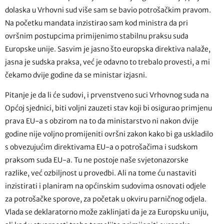
dolaska u Vrhovni sud više sam se bavio potrošačkim pravom.
Na početku mandata inzistirao sam kod ministra da pri
ovršnim postupcima primijenimo stabilnu praksu suda
Europske unije. Sasvim je jasno što europska direktiva nalaže,
jasna je sudska praksa, već je odavno to trebalo provesti, a mi
čekamo dvije godine da se ministar izjasni.
Pitanje je da li će sudovi, i prvenstveno suci Vrhovnog suda na
Općoj sjednici, biti voljni zauzeti stav koji bi osigurao primjenu
prava EU-a s obzirom na to da ministarstvo ni nakon dvije
godine nije voljno promijeniti ovršni zakon kako bi ga uskladilo
s obvezujućim direktivama EU-a o potrošačima i sudskom
praksom suda EU-a. Tu ne postoje naše svjetonazorske
razlike, već ozbiljnost u provedbi. Ali na tome ću nastaviti
inzistirati i planiram na općinskim sudovima osnovati odjele
za potrošačke sporove, za početak u okviru parničnog odjela.
Vlada se deklaratorno može zaklinjati da je za Europsku uniju,