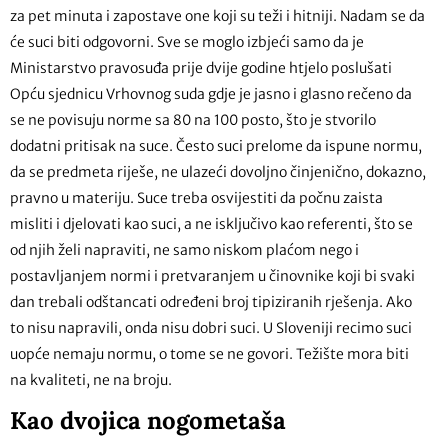
za pet minuta i zapostave one koji su teži i hitniji. Nadam se da
će suci biti odgovorni. Sve se moglo izbjeći samo da je
Ministarstvo pravosuđa prije dvije godine htjelo poslušati
Opću sjednicu Vrhovnog suda gdje je jasno i glasno rečeno da
se ne povisuju norme sa 80 na 100 posto, što je stvorilo
dodatni pritisak na suce. Često suci prelome da ispune normu,
da se predmeta riješe, ne ulazeći dovoljno činjenično, dokazno,
pravno u materiju. Suce treba osvijestiti da počnu zaista
misliti i djelovati kao suci, a ne isključivo kao referenti, što se
od njih želi napraviti, ne samo niskom plaćom nego i
postavljanjem normi i pretvaranjem u činovnike koji bi svaki
dan trebali odštancati određeni broj tipiziranih rješenja. Ako
to nisu napravili, onda nisu dobri suci. U Sloveniji recimo suci
uopće nemaju normu, o tome se ne govori. Težište mora biti
na kvaliteti, ne na broju.
Kao dvojica nogometaša