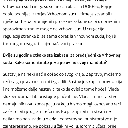
Vrhovnom sudu nego su se morali obratiti DORH-u, koji je
odbio podnijeti zahtjev Vrhovnom sudu i time je stvar bila
riješena. Treba promijeniti procesne zakone da bi u upravnim
sporovima stranke mogle na Vrhovni sud. U drugačijoj
regulaciji stranka bi se sama obratila Vrhovnom sudu, koji bi
tad mogao reagirati i ujednačavati praksu.
Dvije su godine otkako ste izabrani za predsjednika Vrhovnog
suda. Kako komentirate prvu polovinu svog mandata?
Sustav je na neki način došao do svog kraja. Zapravo, možemo
reći da ga pravo nismo ni izgradili. Sustav je skup improvizacija
i ne možemo dalje nastaviti tako da ovisi o tome hoće li Vlada
službenicama dati pristojne plaće ili ne. Vlada i ministarstvo
nemaju nikakvu koncepciju za koju bismo mogli osnovano reći
da će to biti program reforme. Po pitanju bitnih stvari ne
nailazimo na suradnju Vlade. Jednostavno, ministarstvo nije
zainteresirano. Ne pokazuju čak ni volju. Igrom slučaja, prije