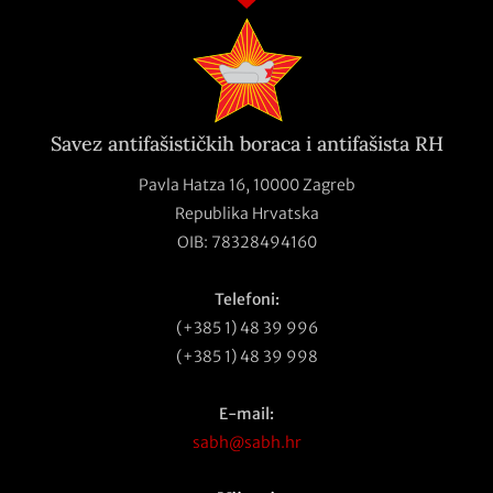
Savez antifašističkih boraca i antifašista RH
Pavla Hatza 16,
10000 Zagreb
Republika Hrvatska
OIB: 78328494160
Telefoni:
(+385 1) 48 39 996
(+385 1) 48 39 998
E-mail:
sabh@sabh.hr