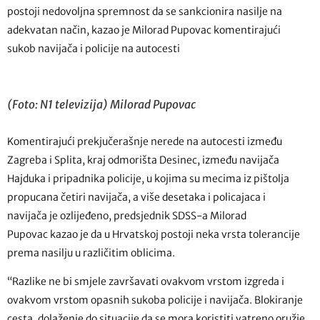
postoji nedovoljna spremnost da se sankcionira nasilje na
adekvatan način, kazao je Milorad Pupovac komentirajući
sukob navijača i policije na autocesti
(Foto: N1 televizija) Milorad Pupovac
Komentirajući prekjučerašnje nerede na autocesti između
Zagreba i Splita, kraj odmorišta Desinec, između navijača
Hajduka i pripadnika policije, u kojima su mecima iz pištolja
propucana četiri navijača, a više desetaka i policajaca i
navijača je ozlijeđeno, predsjednik SDSS-a Milorad
Pupovac kazao je da u Hrvatskoj postoji neka vrsta tolerancije
prema nasilju u različitim oblicima.
“Razlike ne bi smjele završavati ovakvom vrstom izgreda i
ovakvom vrstom opasnih sukoba policije i navijača. Blokiranje
cesta, dolaženje do situacije da se mora koristiti vatreno oružje