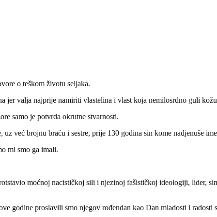
vore o teškom životu seljaka.
a jer valja najprije namiriti vlastelina i vlast koja nemilosrdno guli kožu
ore samo je potvrda okrutne stvarnosti.
 uz već brojnu braću i sestre, prije 130 godina sin kome nadjenuše ime
amo mi smo ga imali.
otstavio moćnoj nacističkoj sili i njezinoj fašističkoj ideologiji, lider,
i ove godine proslavili smo njegov rođendan kao Dan mladosti i radosti s