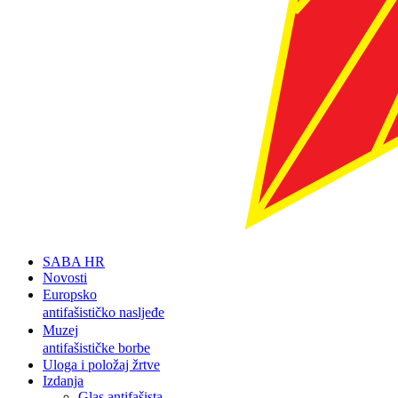
SABA HR
Novosti
Europsko
antifašističko nasljeđe
Muzej
antifašističke borbe
Uloga i položaj žrtve
Izdanja
Glas antifašista