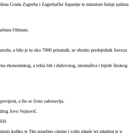
fašista Grada Zagreba i Zagrebačke županije te minutom šutnje palima
Barbara Othman.
odu, a bilo je tu oko 7000 prisutnih, se obratio predsjednik Saveza
na ekonomskog, a rekla bih i duhovnog, siromaštva i bijede širokog
vijesti, a što se često zaboravlja.
o drug Jovo Vejnović.
 RH.
o koliko je Tito posebno cijenio i volio mlade jer mladost je u