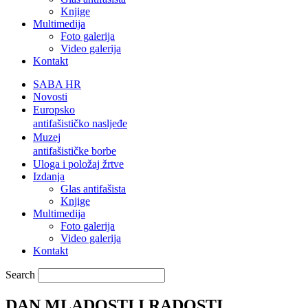
Knjige
Multimedija
Foto galerija
Video galerija
Kontakt
SABA HR
Novosti
Europsko
antifašističko nasljeđe
Muzej
antifašističke borbe
Uloga i položaj žrtve
Izdanja
Glas antifašista
Knjige
Multimedija
Foto galerija
Video galerija
Kontakt
Search
DAN MLADOSTI I RADOSTI