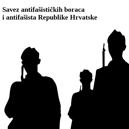
Idi
Savez antifašističkih boraca
na
i antifašista Republike Hrvatske
sadržaj