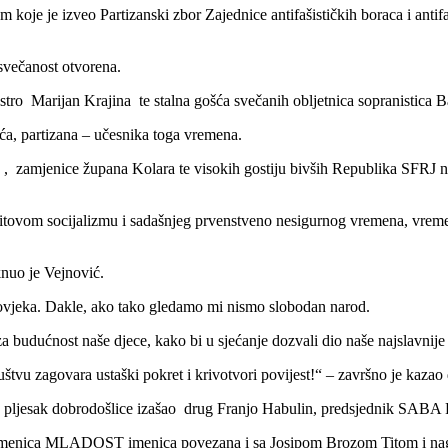
koje je izveo Partizanski zbor Zajednice antifašističkih boraca i anti
svečanost otvorena.
o Marijan Krajina te stalna gošća svečanih obljetnica sopranistica 
a, partizana – učesnika toga vremena.
 zamjenice župana Kolara te visokih gostiju bivših Republika SFRJ nar
Titovom socijalizmu i sadašnjeg prvenstveno nesigurnog vremena, vreme
knuo je Vejnović.
čovjeka. Dakle, ako tako gledamo mi nismo slobodan narod.
 budućnost naše djece, kako bi u sjećanje dozvali dio naše najslavnije po
uštvu zagovara ustaški pokret i krivotvori povijest!“ – završno je kaza
z pljesak dobrodošlice izašao drug Franjo Habulin, predsjednik SABA
 imenica MLADOST imenica povezana i sa Josipom Brozom Titom i naglasi