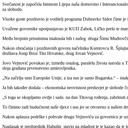
Svečanost je započela himnom Lijepa naša domovino i Interancionalom 
za slobodu.
Visoke goste pozdravio je voditelj programa Dubravko Sidor čime je 
Uvažene govornike upotpunjavao je KUD Zabok, Ličko prelo te maestr
Među brojnim prisutnima istaknula bih i našeg druga Šimu Mudrovčić
Nakon obraćanja i pozdravnih govora načelnika Kumrovca R. Šplajta ,
društava Josip Broz Tito Hrvatske, drug Jovan Vejnović.
Jovo Vejnović povukao je, između ostalog, paralelu života naroda u 
sloja građana prvenstveno umirovljenika.
„Na začelju smo Europske Unije, a iza nas je samo Bugarska.“ – ista
Ja bih također dodala – ekonomska neovisnost preduvjet je slobode 
„S toga se okupljamo ovdje i sada na dan Titovog rođenja, zabrinuti za
To činimo radi budućnosti naše djece i nas jer se otvoreno u našem dr
Nakon aplauza podrške i pohvale drugu Vejnoviću za govornicu je u
Naglasak je predsjednik Habulin stavio na mladost te je kazao da je