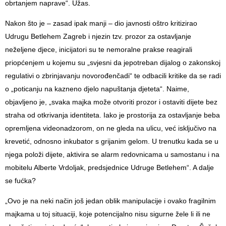
obrtanjem naprave“. Užas.
Nakon što je – zasad ipak manji – dio javnosti oštro kritizirao
Udrugu Betlehem Zagreb i njezin tzv. prozor za ostavljanje
neželjene djece, inicijatori su te nemoralne prakse reagirali
priopćenjem u kojemu su „svjesni da jepotreban dijalog o zakonskoj
regulativi o zbrinjavanju novorođenčadi“ te odbacili kritike da se radi
o „poticanju na kazneno djelo napuštanja djeteta“. Naime,
objavljeno je, „svaka majka može otvoriti prozor i ostaviti dijete bez
straha od otkrivanja identiteta. Iako je prostorija za ostavljanje beba
opremljena videonadzorom, on ne gleda na ulicu, već isključivo na
krevetić, odnosno inkubator s grijanim gelom. U trenutku kada se u
njega položi dijete, aktivira se alarm redovnicama u samostanu i na
mobitelu Alberte Vrdoljak, predsjednice Udruge Betlehem“. A dalje
se fućka?
„Ovo je na neki način još jedan oblik manipulacije i ovako fragilnim
majkama u toj situaciji, koje potencijalno nisu sigurne žele li ili ne