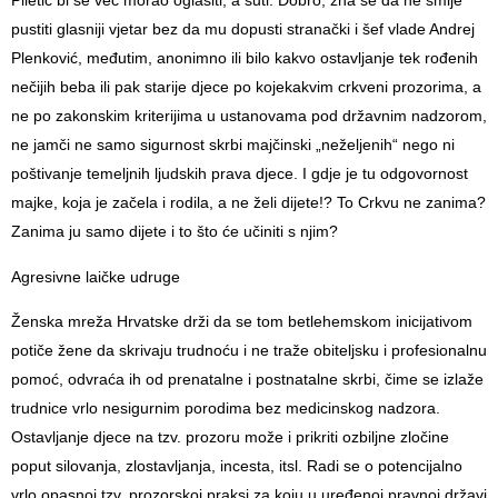
Piletić bi se već morao oglasiti, a šuti. Dobro, znâ se da ne smije
pustiti glasniji vjetar bez da mu dopusti stranački i šef vlade Andrej
Plenković, međutim, anonimno ili bilo kakvo ostavljanje tek rođenih
nečijih beba ili pak starije djece po kojekakvim crkveni prozorima, a
ne po zakonskim kriterijima u ustanovama pod državnim nadzorom,
ne jamči ne samo sigurnost skrbi majčinski „neželjenih“ nego ni
poštivanje temeljnih ljudskih prava djece. I gdje je tu odgovornost
majke, koja je začela i rodila, a ne želi dijete!? To Crkvu ne zanima?
Zanima ju samo dijete i to što će učiniti s njim?
Agresivne laičke udruge
Ženska mreža Hrvatske drži da se tom betlehemskom inicijativom
potiče žene da skrivaju trudnoću i ne traže obiteljsku i profesionalnu
pomoć, odvraća ih od prenatalne i postnatalne skrbi, čime se izlaže
trudnice vrlo nesigurnim porodima bez medicinskog nadzora.
Ostavljanje djece na tzv. prozoru može i prikriti ozbiljne zločine
poput silovanja, zlostavljanja, incesta, itsl. Radi se o potencijalno
vrlo opasnoj tzv. prozorskoj praksi za koju u uređenoj pravnoj državi