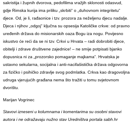
sakristija i župnih dvorova, pedofilima vražjih sklonosti odasvud,
gdje Rimska kurija ima priliku „skrbiti“ o „duhovnom integritetu“
djece. Od, je li, rađaonice i tzv. prozora za neželjenu djecu nadalje.
Djeca i njihov „odgoj“ ključna su opsesija Katoličke crkve: od pravno
uređenih država do misionarskih oaza Bogu iza nogu. Povijesno
iskustvo će reći da se ni tzv. Crkvi u Hrvata – radi dobrobiti djece,
obitelji i zdrave društvene zajednice! – ne smije potpisati bjanko
dopusnica ni za „prozorsko pomaganje majkama“. Hrvatska je
ustavno sekularna, socijalna i anti-nacifašistička država odgovorna
za fizičko i psihičko zdravlje svog podmlatka. Crkva kao dragovoljna
udruga vjerujućih građana nema što tražiti u tomu svjetovnom
dvorištu.
Marijan Vogrinec
Stavovi izneseni u kolumnama i komentarima su osobni stavovi
autora i ne odražavaju nužno stav Uredništva portala sabh.hr