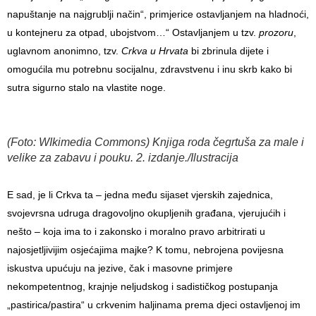
napuštanje na najgrublji način“, primjerice ostavljanjem na hladnoći,
u kontejneru za otpad, ubojstvom…“ Ostavljanjem u tzv.
prozoru
,
uglavnom anonimno, tzv.
Crkva u Hrvata
bi zbrinula dijete i
omogućila mu potrebnu socijalnu, zdravstvenu i inu skrb kako bi
sutra sigurno stalo na vlastite noge.
(Foto: WIkimedia Commons) Knjiga roda čegrtuša za male i
velike za zabavu i pouku. 2. izdanje./Ilustracija
E sad, je li Crkva ta – jedna među sijaset vjerskih zajednica,
svojevrsna udruga dragovoljno okupljenih građana, vjerujućih i
nešto – koja ima to i zakonsko i moralno pravo arbitrirati u
najosjetljivijim osjećajima majke? K tomu, nebrojena povijesna
iskustva upućuju na jezive, čak i masovne primjere
nekompetentnog, krajnje neljudskog i sadističkog postupanja
„pastirica/pastira“ u crkvenim haljinama prema djeci ostavljenoj im