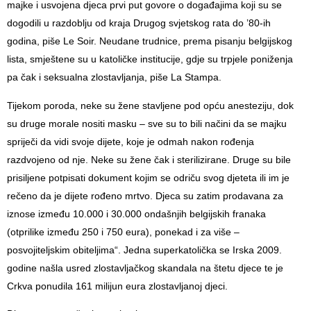
majke i usvojena djeca prvi put govore o događajima koji su se
dogodili u razdoblju od kraja Drugog svjetskog rata do ’80-ih
godina, piše Le Soir. Neudane trudnice, prema pisanju belgijskog
lista, smještene su u katoličke institucije, gdje su trpjele poniženja
pa čak i seksualna zlostavljanja, piše La Stampa.
Tijekom poroda, neke su žene stavljene pod opću anesteziju, dok
su druge morale nositi masku – sve su to bili načini da se majku
spriječi da vidi svoje dijete, koje je odmah nakon rođenja
razdvojeno od nje. Neke su žene čak i sterilizirane. Druge su bile
prisiljene potpisati dokument kojim se odriču svog djeteta ili im je
rečeno da je dijete rođeno mrtvo. Djeca su zatim prodavana za
iznose između 10.000 i 30.000 ondašnjih belgijskih franaka
(otprilike između 250 i 750 eura), ponekad i za više –
posvojiteljskim obiteljima“. Jedna superkatolička se Irska 2009.
godine našla usred zlostavljačkog skandala na štetu djece te je
Crkva ponudila 161 milijun eura zlostavljanoj djeci.