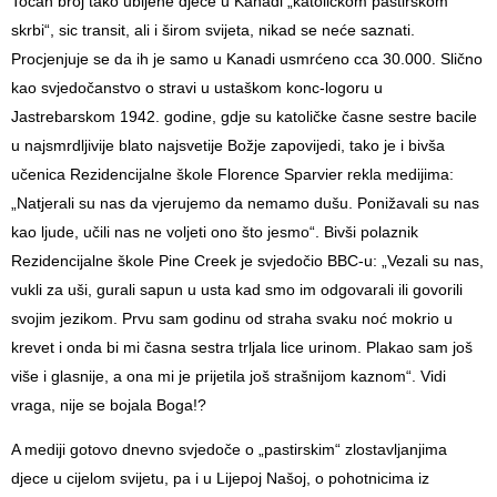
Točan broj tako ubijene djece u Kanadi „katoličkom pastirskom
skrbi“, sic transit, ali i širom svijeta, nikad se neće saznati.
Procjenjuje se da ih je samo u Kanadi usmrćeno cca 30.000. Slično
kao svjedočanstvo o stravi u ustaškom konc-logoru u
Jastrebarskom 1942. godine, gdje su katoličke časne sestre bacile
u najsmrdljivije blato najsvetije Božje zapovijedi, tako je i bivša
učenica Rezidencijalne škole Florence Sparvier rekla medijima:
„Natjerali su nas da vjerujemo da nemamo dušu. Ponižavali su nas
kao ljude, učili nas ne voljeti ono što jesmo“. Bivši polaznik
Rezidencijalne škole Pine Creek je svjedočio BBC-u: „Vezali su nas,
vukli za uši, gurali sapun u usta kad smo im odgovarali ili govorili
svojim jezikom. Prvu sam godinu od straha svaku noć mokrio u
krevet i onda bi mi časna sestra trljala lice urinom. Plakao sam još
više i glasnije, a ona mi je prijetila još strašnijom kaznom“. Vidi
vraga, nije se bojala Boga!?
A mediji gotovo dnevno svjedoče o „pastirskim“ zlostavljanjima
djece u cijelom svijetu, pa i u Lijepoj Našoj, o pohotnicima iz