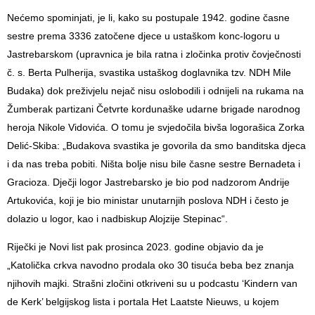
Nećemo spominjati, je li, kako su postupale 1942. godine časne
sestre prema 3336 zatočene djece u ustaškom konc-logoru u
Jastrebarskom (upravnica je bila ratna i zločinka protiv čovječnosti
č. s. Berta Pulherija, svastika ustaškog doglavnika tzv. NDH Mile
Budaka) dok preživjelu nejač nisu oslobodili i odnijeli na rukama na
Žumberak partizani Četvrte kordunaške udarne brigade narodnog
heroja Nikole Vidovića. O tomu je svjedočila bivša logorašica Zorka
Delić-Skiba: „Budakova svastika je govorila da smo banditska djeca
i da nas treba pobiti. Ništa bolje nisu bile časne sestre Bernadeta i
Gracioza. Dječji logor Jastrebarsko je bio pod nadzorom Andrije
Artukovića, koji je bio ministar unutarnjih poslova NDH i često je
dolazio u logor, kao i nadbiskup Alojzije Stepinac“.
Riječki je Novi list pak prosinca 2023. godine objavio da je
„Katolička crkva navodno prodala oko 30 tisuća beba bez znanja
njihovih majki. Strašni zločini otkriveni su u podcastu ‘Kindern van
de Kerk’ belgijskog lista i portala Het Laatste Nieuws, u kojem