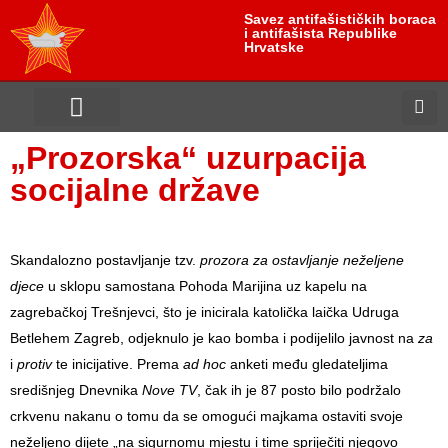
Savez antifašističkih boraca
i antifašista Republike
Hrvatske
antifašističko nasljeđe
antifašističke borbe
Uloga i položaj žrtve
„Prozorska“ uzurpacija
socijalne države
Skandalozno postavljanje tzv.
prozora za ostavljanje neželjene
djece
u sklopu samostana Pohoda Marijina uz kapelu na
zagrebačkoj Trešnjevci, što je inicirala katolička laička Udruga
Betlehem Zagreb, odjeknulo je kao bomba i podijelilo javnost na
za
i
protiv
te inicijative. Prema
ad hoc
anketi među gledateljima
središnjeg Dnevnika
Nove TV
, čak ih je 87 posto bilo podržalo
crkvenu nakanu o tomu da se omogući majkama ostaviti svoje
neželjeno dijete „na sigurnomu mjestu i time spriječiti njegovo