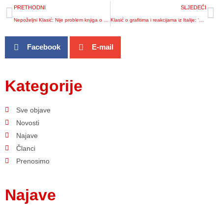
PRETHODNI
SLJEDEĆI
Nepoželjni Klasić: Nije problem knjiga o partizanima, nego moji stavovi o prošlosti
Klasić o grafitima i reakcijama iz Italije: ‘Kad su govorili o talijanskoj Istri i Dalmaciji, tada to nisu smatrali uvredljivim i revizionizmom’
Facebook
E-mail
Kategorije
Sve objave
Novosti
Najave
Članci
Prenosimo
Najave