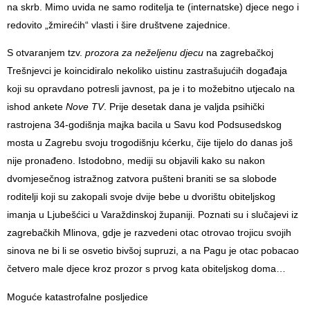
na skrb. Mimo uvida ne samo roditelja te (internatske) djece nego i
redovito „žmirećih“ vlasti i šire društvene zajednice.
S otvaranjem tzv.
prozora za neželjenu djecu
na zagrebačkoj
Trešnjevci je koincidiralo nekoliko uistinu zastrašujućih događaja
koji su opravdano potresli javnost, pa je i to možebitno utjecalo na
ishod ankete
Nove TV
. Prije desetak dana je valjda psihički
rastrojena 34-godišnja majka bacila u Savu kod Podsusedskog
mosta u Zagrebu svoju trogodišnju kćerku, čije tijelo do danas još
nije pronađeno. Istodobno, mediji su objavili kako su nakon
dvomjesečnog istražnog zatvora pušteni braniti se sa slobode
roditelji koji su zakopali svoje dvije bebe u dvorištu obiteljskog
imanja u Ljubešćici u Varaždinskoj županiji. Poznati su i slučajevi iz
zagrebačkih Mlinova, gdje je razvedeni otac otrovao trojicu svojih
sinova ne bi li se osvetio bivšoj supruzi, a na Pagu je otac pobacao
četvero male djece kroz prozor s prvog kata obiteljskog doma…
Moguće katastrofalne posljedice