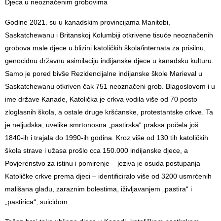
Djeca u neoznačenim grobovima
Godine 2021. su u kanadskim provincijama Manitobi,
Saskatchewanu i Britanskoj Kolumbiji otkrivene tisuće neoznačenih
grobova male djece u blizini katoličkih škola/internata za prisilnu,
genocidnu državnu asimilaciju indijanske djece u kanadsku kulturu.
Samo je pored bivše Rezidencijalne indijanske škole Marieval u
Saskatchewanu otkriven čak 751 neoznačeni grob. Blagoslovom i u
ime države Kanade, Katolička je crkva vodila više od 70 posto
zloglasnih škola, a ostale druge kršćanske, protestantske crkve. Ta
je neljudska, uvelike smrtonosna „pastirska“ praksa počela još
1840-ih i trajala do 1990-ih godina. Kroz više od 130 tih katoličkih
škola strave i užasa prošlo cca 150.000 indijanske djece, a
Povjerenstvo za istinu i pomirenje – jeziva je osuda postupanja
Katoličke crkve prema djeci – identificiralo više od 3200 usmrćenih
mališana glađu, zaraznim bolestima, iživljavanjem „pastira“ i
„pastirica“, suicidom…