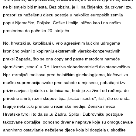
ne bi smjelo biti mjesta. Bez obzira, je li, na činjenicu da crkveni tzv.
prozori za neželjenu djecu postoje u nekoliko europskih zemlja
poput Njemačke, Poljske, Češke i Italije, slično kao i na našim
prostorima do početka 20. stoljeća.
No, hrvatski su katolibani u vrlo agresivnim laičkim udrugama
kronično ovisni o kopiranju ekstremnih vjersko-konzervativnih
praksi Zapada, što se ona copy and paste metodom nameće
vjerničkom „stadu“ u RH i izaziva slobodnomisleći dio stanovništva.
Npr. mrmljači molitava pred bolničkim ginekologijama, klečavci za
mušku supremaciju svake prve subote u mjesecu, pobačajni tzv.
priziv savjesti liječnika u bolnicama, hodnje za život od rođenja do
prirodne smrti, razni skupovi tipa „braćo i sestre“, itsl., što se onda
krajnje nekritički prenosi u režimske medije. Ženska mreža
Hrvatske tvrdi i to da su „u Zadru, Splitu i Dubrovniku postojale
takozvane obrtaljke, odnosno drvene naprave koje su omogućavale
anonimno ostavljanje neželjene djece koja bi dospjela u sirotište