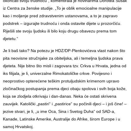
okončati svoju trudnoću“, komentirala je novinarima Dorotea Šušak
iz Centra za ženske studije. „To je oblik emocioalne manipulacije
kao i moljenje pred zdravstvenim ustanovama, a to je zapravo
podstrek – izgurajte trudnoću i onda ostavite dijete u prozorčiću.
Riješili ste svoju ljudsku ili bilo koju drugu obavezu prema tom
djetetu.“
Je li baš tako? Na potezu je HDZ/DP-Plenkovićeva vlast nakon što
pita neovisne stručnjake za obiteljska, ali i temeljna ljudska prava
djeteta. Nije bitno što misli i zagovara tzv. Crkva u Hrvata, jedna od
iks filijala, je li, univerzalne Rimokatoličke crkve. Povijesno i
neoprostivo opterećene teškim protuljudskim krimenom upravo
zločinačkog postupanja prema djeci obaju spolova i svih boja kože,
koja se zlodjela otkrivaju i dan-danas. Neka će ostati skrivena
zauvijek. Katolički „pastiri“ i „pastirice“ su počinili djeci – i još čine! –
jezive stvari, je li, „u ime Oca, Sina i Svetog Duha“ od SAD-a,
Kanade, Latinske Amerike, Australije do Afrike, širom Europe i u
samoj Hrvatskoj.