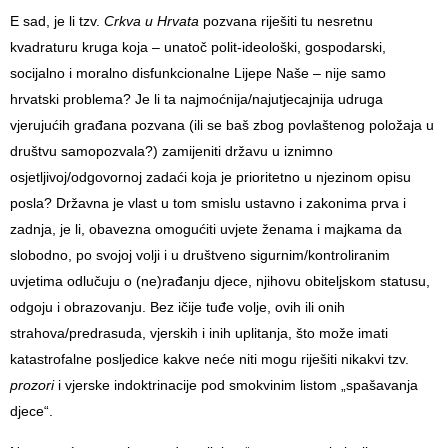
E sad, je li tzv.
Crkva u Hrvata
pozvana riješiti tu nesretnu
kvadraturu kruga koja – unatoč polit-ideološki, gospodarski,
socijalno i moralno disfunkcionalne Lijepe Naše – nije samo
hrvatski problema? Je li ta najmoćnija/najutjecajnija udruga
vjerujućih građana pozvana (ili se baš zbog povlaštenog položaja u
društvu samopozvala?) zamijeniti državu u iznimno
osjetljivoj/odgovornoj zadaći koja je prioritetno u njezinom opisu
posla? Državna je vlast u tom smislu ustavno i zakonima prva i
zadnja, je li, obavezna omogućiti uvjete ženama i majkama da
slobodno, po svojoj volji i u društveno sigurnim/kontroliranim
uvjetima odlučuju o (ne)rađanju djece, njihovu obiteljskom statusu,
odgoju i obrazovanju. Bez ičije tuđe volje, ovih ili onih
strahova/predrasuda, vjerskih i inih uplitanja, što može imati
katastrofalne posljedice kakve neće niti mogu riješiti nikakvi tzv.
prozori
i vjerske indoktrinacije pod smokvinim listom „spašavanja
djece“.