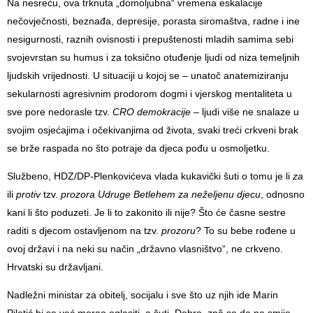
Na nesreću, ova trknuta „domoljubna“ vremena eskalacije
nečovječnosti, beznađa, depresije, porasta siromaštva, radne i ine
nesigurnosti, raznih ovisnosti i prepuštenosti mladih samima sebi
svojevrstan su humus i za toksično otuđenje ljudi od niza temeljnih
ljudskih vrijednosti. U situaciji u kojoj se – unatoč anatemiziranju
sekularnosti agresivnim prodorom dogmi i vjerskog mentaliteta u
sve pore nedorasle tzv.
CRO demokracije
– ljudi više ne snalaze u
svojim osjećajima i očekivanjima od života, svaki treći crkveni brak
se brže raspada no što potraje da djeca pođu u osmoljetku.
Službeno, HDZ/DP-Plenkovićeva vlada kukavički šuti o tomu je li
za
ili
protiv
tzv.
prozora Udruge Betlehem za neželjenu djecu
, odnosno
kani li što poduzeti. Je li to zakonito ili nije? Što će časne sestre
raditi s djecom ostavljenom na tzv.
prozoru
? To su bebe rođene u
ovoj državi i na neki su način „državno vlasništvo“, ne crkveno.
Hrvatski su državljani.
Nadležni ministar za obitelj, socijalu i sve što uz njih ide Marin