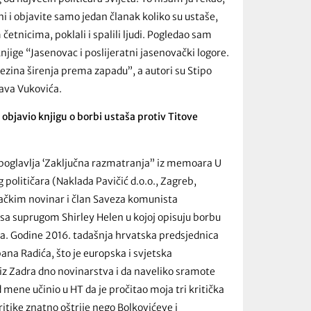
ni i objavite samo jedan članak koliko su ustaše,
etnicima, poklali i spalili ljudi. Pogledao sam
njige “Jasenovac i poslijeratni jasenovački logore.
ezina širenja prema zapadu”, a autori su Stipo
 autora Tomislava Vukovića.
e objavio knjigu o borbi ustaša protiv Titove
 poglavlja ‘Zaključna razmatranja” iz memoara U
političara (Naklada Pavičić d.o.o., Zagreb,
rebačkim novinar i član Saveza komunista
no sa suprugom Shirley Helen u kojoj opisuju borbu
ta. Godine 2016. tadašnja hrvatska predsjednica
ana Radića, što je europska i svjetska
k iz Zadra dno novinarstva i da naveliko sramote
 mene učinio u HT da je pročitao moja tri kritička
ritike znatno oštrije nego Bolkovićeve i