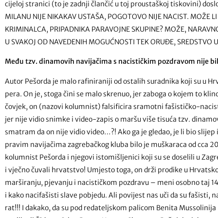
cijeloj stranici (to je zadnji člančić u toj proustaškoj tiskovini
MILANU NIJE NIKAKAV USTAŠA, POGOTOVO NIJE NACIST. MOŽE LI
KRIMINALCA, PRIPADNIKA PARAVOJNE SKUPINE? MOŽE, NARAVNO 
U SVAKOJ OD NAVEDENIH MOGUĆNOSTI TEK ORUĐE, SREDSTVO U N
Među tzv. dinamovih navijačima s nacističkim pozdravom nije bil
Autor Pešorda je malo rafiniraniji od ostalih suradnika koji su u 
pera. On je, stoga čini se malo skrenuo, jer zaboga o kojem to kl
čovjek, on (nazovi kolumnist) falsificira sramotni fašističko-nacist
jer nije vidio snimke i video-zapis o maršu više tisuća tzv. dinam
smatram da on nije vidio video…?! Ako ga je gledao, je li bio slijep 
pravim navijačima zagrebačkog kluba bilo je muškaraca od cca 20 
kolumnist Pešorda i njegovi istomišljenici koji su se doselili u Zag
i vječno čuvali hrvatstvo! Umjesto toga, on drži prodike u Hrvatskom
marširanju, pjevanju i nacističkom pozdravu – meni osobno taj 14. 
i kako nacifašisti slave pobjedu. Ali povijest nas uči da su fašisti,
rat!!! I dakako, da su pod redateljskom palicom Benita Mussolinija D