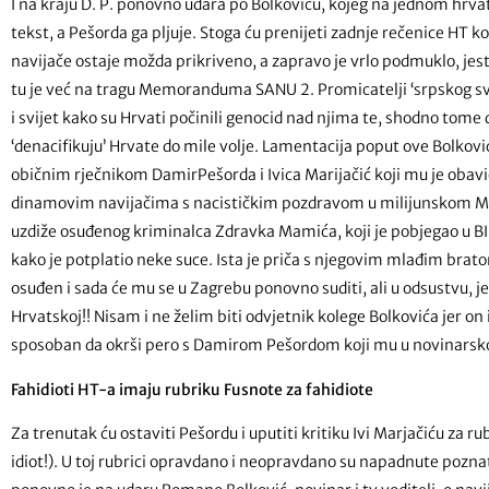
I na kraju D. P. ponovno udara po Bolkoviću, kojeg na jednom hrva
tekst, a Pešorda ga pljuje. Stoga ću prenijeti zadnje rečenice HT
navijače ostaje možda prikriveno, a zapravo je vrlo podmuklo, jes
tu je već na tragu Memoranduma SANU 2. Promicatelji ‘srpskog sve
i svijet kako su Hrvati počinili genocid nad njima te, shodno tome
‘denacifikuju’ Hrvate do mile volje. Lamentacija poput ove Bolkov
običnim rječnikom DamirPešorda i Ivica Marijačić koji mu je obav
dinamovim navijačima s nacističkim pozdravom u milijunskom Mil
uzdiže osuđenog kriminalca Zdravka Mamića, koji je pobjegao u BIH
kako je potplatio neke suce. Ista je priča s njegovim mlađim brato
osuđen i sada će mu se u Zagrebu ponovno suditi, ali u odsustvu, je
Hrvatskoj!! Nisam i ne želim biti odvjetnik kolege Bolkovića jer on
sposoban da okrši pero s Damirom Pešordom koji mu u novinarsko
Fahidioti HT-a imaju rubriku Fusnote za fahidiote
Za trenutak ću ostaviti Pešordu i uputiti kritiku Ivi Marjačiću za 
idiot!). U toj rubrici opravdano i neopravdano su napadnute poznate 