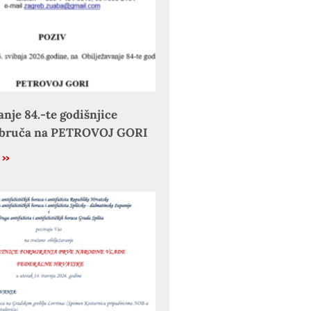
anje 84.-te godišnjice
obruča na PETROVOJ GORI
e »