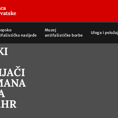
aca
rvatske
ropsko
Muzej
Uloga i položa
ifašističko nasljeđe
antifašističke borbe
KI
IJAČI
OMANA
A
.HR