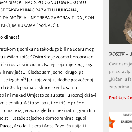
) doslovce piše: KLINAC S PODIGNUTOM RUKOM U
 SE TAKAV KLINAC RAZVITI U HULIGANA,
DA MOŽE! ALI NE TREBA ZABORAVITI DA JE ON
EČIJIM RUKAMA (pod. A. Č.).
o klinaca!
Hrvatskom tjedniku ne tako dugo bili na udaru mog
POZIV – J
incu u Milanu piše? Osim što je veoma bezobrazan
Čast nam je
ički i ustaški incident. Najvjerojatnije zbog toga
predstavlja
ovih navijača… Gledao sam jedno i drugo, pa
„Krčani u f
ili se izgubio?! Jer u pjevanju skladbe posvećenoj
zatvorima i
do 60-ak godina, a klince je vidio samo
reb i ni makac! Umjesto da su ostali u rodnoj državi
Pročitaj viš
 tjedniku. A što se, pak, tiče friške priče o
rujna je izgledao da gledam neki ratni igrani film
 nacisti i ustaše zajedno s domobranima izgubili
ucea, Adolfa Hitlera i Ante Pavelića ubijali i