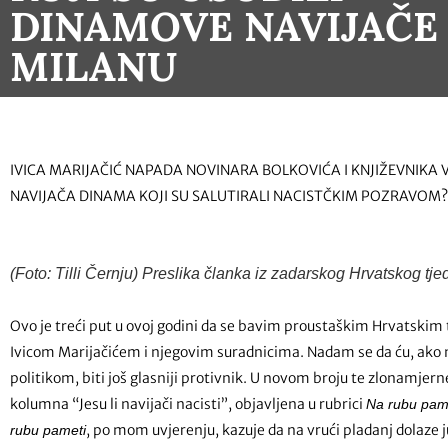
DINAMOVE NAVIJAČE
MILANU
IVICA MARIJAČIĆ NAPADA NOVINARA BOLKOVIĆA I KNJIŽEVNIKA 
NAVIJAČA DINAMA KOJI SU SALUTIRALI NACISTČKIM POZRAVOM?
(Foto: Tilli Černju) Preslika članka iz zadarskog Hrvatskog tje
Ovo je treći put u ovoj godini da se bavim proustaškim Hrvatski
Ivicom Marijačićem i njegovim suradnicima. Nadam se da ću, ako
politikom, biti još glasniji protivnik. U novom broju te zlonamjern
kolumna “Jesu li navijači nacisti”, objavljena u rubrici
Na rubu pam
, po mom uvjerenju, kazuje da na vrući pladanj dolaze
rubu pameti