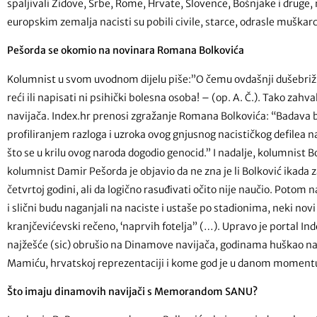
spaljivali Židove, Srbe, Rome, Hrvate, Slovence, Bošnjake i druge
europskim zemalja nacisti su pobili civile, starce, odrasle muškar
Pešorda se okomio na novinara Romana Bolkovića
Kolumnist u svom uvodnom dijelu piše:”O čemu ovdašnji dušebrižn
reći ili napisati ni psihički bolesna osoba! – (op. A. Č.). Tako zah
navijača. Index.hr prenosi zgražanje Romana Bolkovića: “Badava b
profiliranjem razloga i uzroka ovog gnjusnog nacističkog defilea 
što se u krilu ovog naroda dogodio genocid.” I nadalje, kolumnist
kolumnist Damir Pešorda je objavio da ne zna je li Bolković ikada zavr
četvrtoj godini, ali da logično rasuđivati očito nije naučio. Potom 
i slični budu naganjali na naciste i ustaše po stadionima, neki novi
kranjčevićevski rečeno, ‘naprvih fotelja” (…). Upravo je portal In
najžešće (sic) obrušio na Dinamove navijača, godinama huškao na
Mamiću, hrvatskoj reprezentaciji i kome god je u danom moment
Što imaju dinamovih navijači s Memorandom SANU?