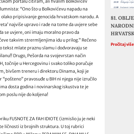
tskom portalu citiram, ali hvalim Bolkovićev
 kolumnista: “Ono što u Bolkovićevu napadu na
t olako pripisivanje genocida hrvatskom narodu. A
81. OBL
ta’ najviše upravo i rade na tome da uvjere sebe
NARODNE
 da se uvjere, oni imaju moralno pravo da
HRVATS
ićeve takvim strermljenjima idu u prilog.” Rečeno
Pročitaj viš
io tekst mlate praznu slamu i dodvoravaju se
anu!! Drugo, Pešorda na svojevrstan način
, točnije u Hercegovinu i svako toliko poručuje
m, bivšem treneru i direktoru Dinama, koji je
r “pošteno” pravosuđe u BIH ni njega nije izručilo
 ima dosta godina i novinarskog iskustva te je
m poslu nije do koljena!
rubriku FUSNOTE ZA FAH IDIOTE (izmislio ju je neki
ličnosti iz brojnih struktura. U toj rubrici