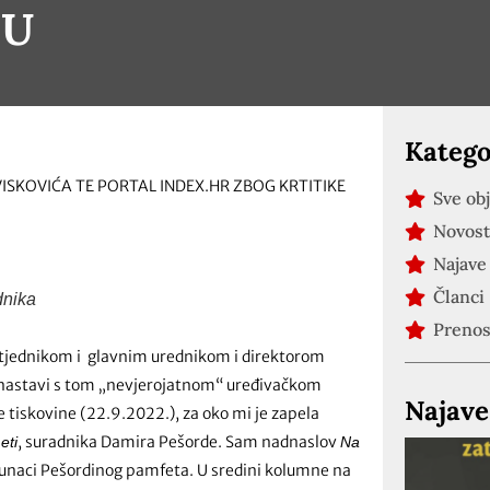
 U
Katego
VISKOVIĆA TE PORTAL INDEX.HR ZBOG KRTITIKE
Sve ob
Novost
Najave
Članci
dnika
Preno
m tjednikom i glavnim urednikom i direktorom
 nastavi s tom „nevjerojatnom“ uređivačkom
Najave
e tiskovine (22.9.2022.), za oko mi je zapela
, suradnika Damira Pešorde. Sam nadnaslov
eti
Na
 junaci Pešordinog pamfeta. U sredini kolumne na