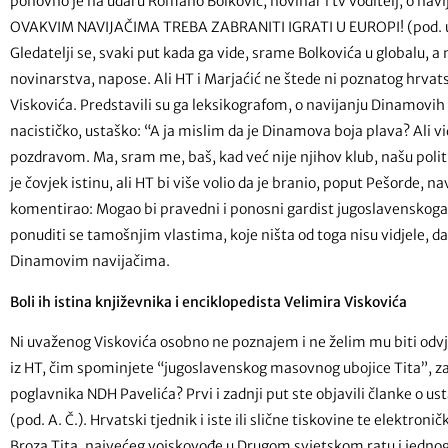
ponovno je na udaru Romano Bolković, novinar i tv voditelj, o n
OVAKVIM NAVIJAČIMA TREBA ZABRANITI IGRATI U EUROPI! (pod. ure
Gledatelji se, svaki put kada ga vide, srame Bolkovića u globalu, a
novinarstva, napose. Ali HT i Marjaćić ne štede ni poznatog hrvat
Viskovića. Predstavili su ga leksikografom, o navijanju Dinamovih n
nacističko, ustaško: “A ja mislim da je Dinamova boja plava? Ali 
pozdravom. Ma, sram me, baš, kad već nije njihov klub, našu politi
je čovjek istinu, ali HT bi više volio da je branio, poput Pešorde,
komentirao: Mogao bi pravedni i ponosni gardist jugoslavenskoga 
ponuditi se tamošnjim vlastima, koje ništa od toga nisu vidjele, da 
Dinamovim navijačima.
Boli ih istina književnika i enciklopedista Velimira Viskovića
Ni uvaženog Viskovića osobno ne poznajem i ne želim mu biti odvjet
iz HT, čim spominjete “jugoslavenskog masovnog ubojice Tita”, z
poglavnika NDH Pavelića? Prvi i zadnji put ste objavili članke o u
(pod. A. Č.). Hrvatski tjednik i iste ili slične tiskovine te elektron
Broza Tita, najvećeg vojskovođe u Drugom svjetskom ratu i jednog o