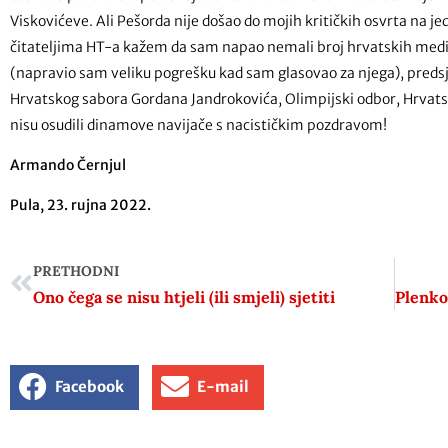
Viskovićeve. Ali Pešorda nije došao do mojih kritičkih osvrta na j
čitateljima HT-a kažem da sam napao nemali broj hrvatskih medi
(napravio sam veliku pogrešku kad sam glasovao za njega), preds
Hrvatskog sabora Gordana Jandrokovića, Olimpijski odbor, Hrvats
nisu osudili dinamove navijače s nacističkim pozdravom!
Armando Černjul
Pula, 23. rujna 2022.
PRETHODNI
Ono čega se nisu htjeli (ili smjeli) sjetiti
Facebook
E-mail