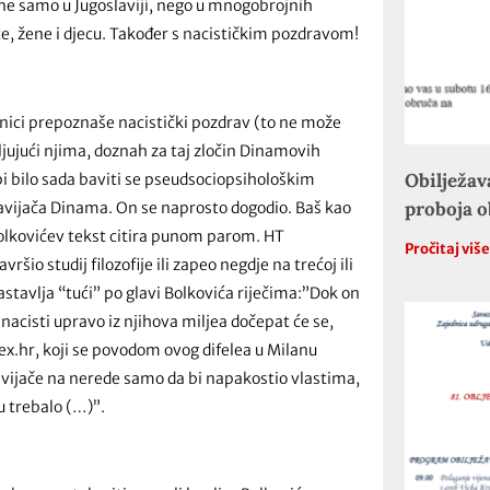
, ne samo u Jugoslaviji, nego u mnogobrojnih
ce, žene i djecu. Također s nacističkim pozdravom!
ici prepoznaše nacistički pozdrav (to ne može
valjujući njima, doznah za taj zločin Dinamovih
Obilježav
i bilo sada baviti se pseudsociopsihološkim
proboja 
navijača Dinama. On se naprosto dogodio. Baš kao
 Bolkovićev tekst citira punom parom. HT
Pročitaj viš
šio studij filozofije ili zapeo negdje na trećoj ili
nastavlja “tući” po glavi Bolkovića riječima:”Dok on
 nacisti upravo iz njihova miljea dočepat će se,
dex.hr, koji se povodom ovog difelea u Milanu
vijače na nerede samo da bi napakostio vlastima,
u trebalo (…)”.