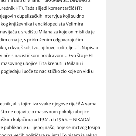
avijačima BBB u Milanu: “SRAMIM SE. DINAMU S
dnik HT). Tada slijedi komentarčić HT:
 njegovih dupelizačkih intervjua koji su dno
skog književnika i enciklopedista Velimira
avijača u središtu Milana za koje on misli da je
vidim crna je, s pridruženim odgovarajućim
ku, crkvu, školstvo, njihove roditelje…”. Napisao
 navijače s nacističkom pozdravom… Evo što je HT
masovnog ubojice Tita krenuti u Milanu i
pogledaju i uoče to nacističko zlo koje on vidi u
nik, ali stojim iza svake njegove riječi! A vama
ašto ne objavite o masovnom pokolja ubojice
staškim koljačima od 1941. do 1945. – NIKADA!
ičke publikacije u Lijepoj našoj boje se mrtvog Josipa
d najvećih političara svijeta! To nisam ja rekao,