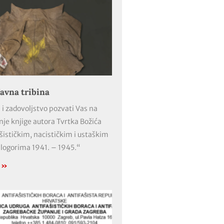
avna tribina
 i zadovoljstvo pozvati Vas na
nje knjige autora Tvrtka Božića
ašističkim, nacističkim i ustaškim
 logorima 1941. – 1945.“
e »