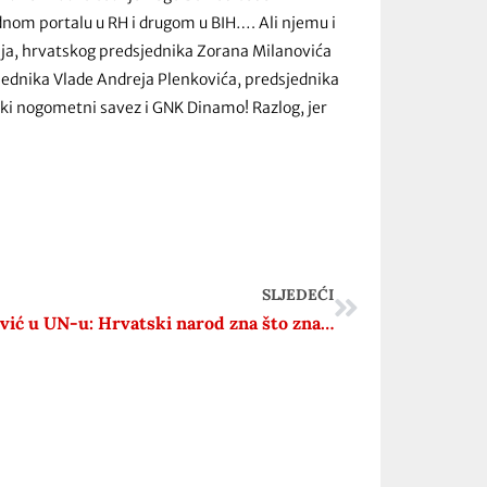
ednom portalu u RH i drugom u BIH…. Ali njemu i
ja, hrvatskog predsjednika Zorana Milanovića
jednika Vlade Andreja Plenkovića, predsjednika
ki nogometni savez i GNK Dinamo! Razlog, jer
SLJEDEĆI
Plenković u UN-u: Hrvatski narod zna što znači biti napadnut i kako se obraniti