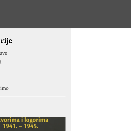
rije
jave
i
simo