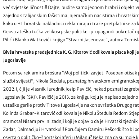
već svjetske ličnosti!! Dajte, budite samo jednom hrabri i objektiv
zajedno s talijanskim fašistima, njemačkim nacistima i hrvatskim č
kako u HT hrvatski nakladnici reklamiraju i traže pretplatnike za k
Geostrateška točka velikosrpske politike i propagandi pokretač nj
Pilić i Blanka Matković i knjigu “Stvarni Jasenovac”,
Bivša hrvatska predsjednica K. G. Kitarović odlikovala pisca koji j
Jugoslavije
Potom se reklamira brošura “Moj politički zavjet. Poseban otisak
službi svijesti”, Nikola Štedula, poznatog hrvatskom emigrantskog 
2022.), čiji je vlasnik i urednik Josip Pavičić, nekad poznati zag
Jugoslavije (SKJ). Pavičić je 2013. za knjigu koju je napisao zajed
ustaške gerile protiv Titove Jugoslavije nakon svršetka Drugog ra
Kolinda Grabar-Kitarović odlikovala je Nikolu Štedula Redom Stjep
sramota! Nisam prvi ni zadnji koji je objavio da je Hrvatski tjedni
Zadar, Dalmaciju i Hrvatsku!!! Poručujem Damiru Pešordi: što bi od
osvrta o političko-športskoj aferi u Milanu? Neka zna da su moje k