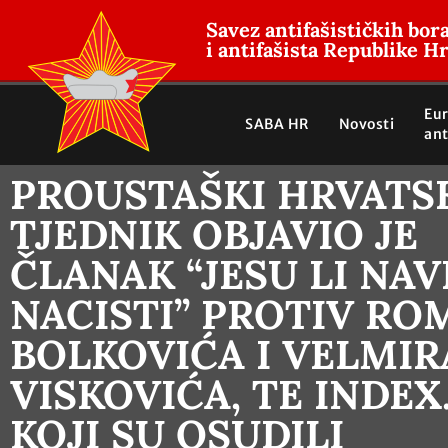
Savez antifašističkih bor
i antifašista Republike H
Eu
SABA HR
Novosti
ant
PROUSTAŠKI HRVATS
TJEDNIK OBJAVIO JE
ČLANAK “JESU LI NAV
NACISTI” PROTIV R
BOLKOVIĆA I VELMIR
VISKOVIĆA, TE INDEX
KOJI SU OSUDILI