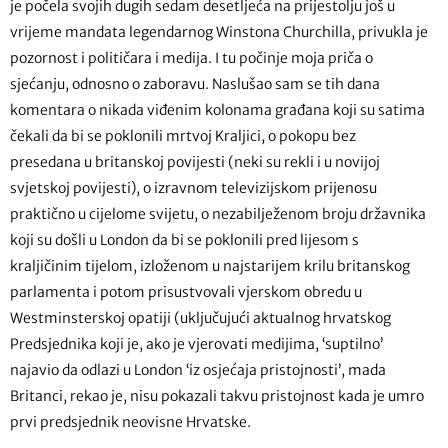
je počela svojih dugih sedam desetljeća na prijestolju još u
vrijeme mandata legendarnog Winstona Churchilla, privukla je
pozornost i političara i medija. I tu počinje moja priča o
sjećanju, odnosno o zaboravu. Naslušao sam se tih dana
komentara o nikada viđenim kolonama građana koji su satima
čekali da bi se poklonili mrtvoj Kraljici, o pokopu bez
presedana u britanskoj povijesti (neki su rekli i u novijoj
svjetskoj povijesti), o izravnom televizijskom prijenosu
praktično u cijelome svijetu, o nezabilježenom broju državnika
koji su došli u London da bi se poklonili pred lijesom s
kraljičinim tijelom, izloženom u najstarijem krilu britanskog
parlamenta i potom prisustvovali vjerskom obredu u
Westminsterskoj opatiji (uključujući aktualnog hrvatskog
Predsjednika koji je, ako je vjerovati medijima, ‘suptilno’
najavio da odlazi u London ‘iz osjećaja pristojnosti’, mada
Britanci, rekao je, nisu pokazali takvu pristojnost kada je umro
prvi predsjednik neovisne Hrvatske.