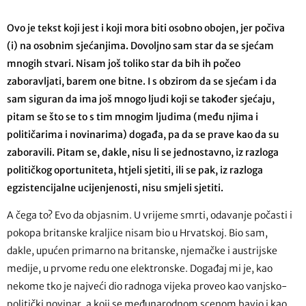
Ovo je tekst koji jest i koji mora biti osobno obojen, jer počiva
(i) na osobnim sjećanjima. Dovoljno sam star da se sjećam
mnogih stvari. Nisam još toliko star da bih ih počeo
zaboravljati, barem one bitne. I s obzirom da se sjećam i da
sam siguran da ima još mnogo ljudi koji se također sjećaju,
pitam se što se to s tim mnogim ljudima (među njima i
političarima i novinarima) događa, pa da se prave kao da su
zaboravili. Pitam se, dakle, nisu li se jednostavno, iz razloga
političkog oportuniteta, htjeli sjetiti, ili se pak, iz razloga
egzistencijalne ucijenjenosti, nisu smjeli sjetiti.
A čega to? Evo da objasnim. U vrijeme smrti, odavanje počasti i
pokopa britanske kraljice nisam bio u Hrvatskoj. Bio sam,
dakle, upućen primarno na britanske, njemačke i austrijske
medije, u prvome redu one elektronske. Događaj mi je, kao
nekome tko je najveći dio radnoga vijeka proveo kao vanjsko-
politički novinar, a koji se međunarodnom scenom bavio i kao