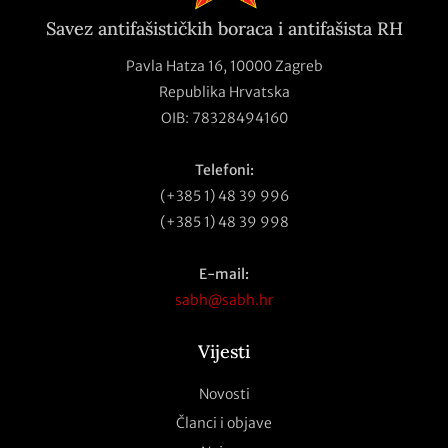
Savez antifašističkih boraca i antifašista RH
Pavla Hatza 16,
10000 Zagreb
Republika Hrvatska
OIB: 78328494160
Telefoni:
(+385 1) 48 39 996
(+385 1) 48 39 998
E-mail:
sabh@sabh.hr
Vijesti
Novosti
Članci i objave