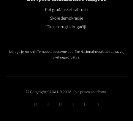
Put građanske hrabrosti
Škole demokracije
"Tko je drugi i drugačiji"
Udruga je korisnik Tematske sustavne podrške Nacionalne zaklade za razvoj
civilnoga društva.
© Copyright SABA HR 2026. Sva prava zadržana.