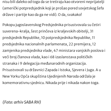
nisu bili daleko od toga da se tretiraju kao otvoreni neprijatelji
(američki potpredsjednik koji je prošao pored sovjetskog šefa
države i partije kao da ga ne vidi). O da, svakako!
Pokopu jugoslavenskog Predsjednika prisustvovala su četiri
suverena-kralja, šest prinčeva iz kraljevskih obitelji, 31
predsjednik Republike, 10 potpredsjednika Republike, 11
predsjednika nacionalnih parlamenata, 22 premijera, 12
zamjenika predsjednika vlade, 47 ministara vanjskih poslova i
veći broj članova vlada, kao i 68 izaslanstava političkih
stranaka i 9 delegacija međunarodnih organizacija.
Prisustvovali su državnici Zapada i Istoka, Sjevera i Juga. A u
New Yorku Opća skupština Ujedinjenih Naroda održala je
komemorativnu sjednicu. Nikada prije i nikada nakon toga.
(Foto: arhiv SABA RH)