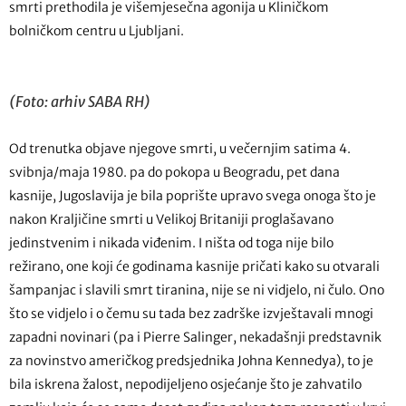
smrti prethodila je višemjesečna agonija u Kliničkom
bolničkom centru u Ljubljani.
(Foto: arhiv SABA RH)
Od trenutka objave njegove smrti, u večernjim satima 4.
svibnja/maja 1980. pa do pokopa u Beogradu, pet dana
kasnije, Jugoslavija je bila poprište upravo svega onoga što je
nakon Kraljičine smrti u Velikoj Britaniji proglašavano
jedinstvenim i nikada viđenim. I ništa od toga nije bilo
režirano, one koji će godinama kasnije pričati kako su otvarali
šampanjac i slavili smrt tiranina, nije se ni vidjelo, ni čulo. Ono
što se vidjelo i o čemu su tada bez zadrške izvještavali mnogi
zapadni novinari (pa i Pierre Salinger, nekadašnji predstavnik
za novinstvo američkog predsjednika Johna Kennedya), to je
bila iskrena žalost, nepodijeljeno osjećanje što je zahvatilo