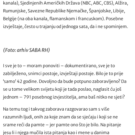
kanala), Sjedinjenih Američkih Država (NBC, ABC, CBS), Alžira,
Rumunjske, Savezne Republike Njemačke, Španjolske, Libije,
Belgije (na oba kanala, flamanskom i francuskom). Posebne
izvještaje, često u trajanju od jednoga sata, da i ne spominjem.
(Foto: arhiv SABA RH)
I sve je to – moram ponoviti – dokumentirano, sve je to
zabilježeno, snimci postoje, izvještaji postoje. Bilo je to prije
‘samo’ 42 godine. Dovoljno da bude potpuno zaboravljeno? Da
se u tome velikom svijetu koji je tada poslao, naglasit ću još
jednom – 791 posebnog izvjestitelja, ama baš nitko ne sjeti?
Na temu tog i takvog zaborava razgovarao sam s više
razumnih ljudi, onih za koje znam da se sjećaju i koji se ne
srame reći da pamte – jer pamte ono što je bilo. Na pitanje
jesu li i njega mučila ista pitanja kao i mene u danima