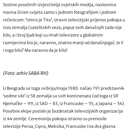
Stotine posebnih izvjestitelja svjetskih medija, naslovnice
novina širom svijeta samo s jednom fotografijom i jednom
rečenicom: ‘Umro je Tito’, izravni televizijski prijenos pokopa u
nizu zemalja (satelitskih veza, poput ovih današnjih tada nije
bilo, a i broj ljudi koji su imali televizore u globalnim
razmjerima bio je, naravno, znatno manji od današnjega). Je li
i toga bilo? Ma naravno da je bilo!
(Foto: arhiv SABA RH)
U Beogradu se toga svibnja/maja 1980. našao 791 predstavnik
‘sedme sile’ iz 58 zemalja sa svih kontinenata (od toga iz SR
Njemačke – 99, iz SAD – 83, iz Francuske – 55, a Japana – 54).
Posebne ekipe poslalo je šezdesetak televizijskih organizacija
iz 44 zemlje. Ceremoniju pokopa izravno su prenosile
televizije Perua, Cipra, Meksika, Francuske (na dva glavna