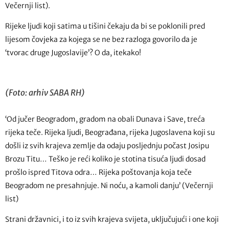
Večernji list).
Rijeke ljudi koji satima u tišini čekaju da bi se poklonili pred
lijesom čovjeka za kojega se ne bez razloga govorilo da je
‘tvorac druge Jugoslavije’? O da, itekako!
(Foto: arhiv SABA RH)
‘Od jučer Beogradom, gradom na obali Dunava i Save, treća
rijeka teče. Rijeka ljudi, Beograđana, rijeka Jugoslavena koji su
došli iz svih krajeva zemlje da odaju posljednju počast Josipu
Brozu Titu… Teško je reći koliko je stotina tisuća ljudi dosad
prošlo ispred Titova odra… Rijeka poštovanja koja teče
Beogradom ne presahnjuje. Ni noću, a kamoli danju’ (Večernji
list)
Strani državnici, i to iz svih krajeva svijeta, uključujući i one koji