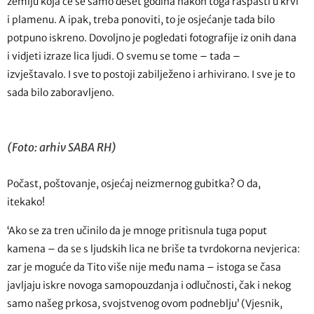
zemlju koja će se samo deset godina nakon toga raspasti u krvi
i plamenu. A ipak, treba ponoviti, to je osjećanje tada bilo
potpuno iskreno. Dovoljno je pogledati fotografije iz onih dana
i vidjeti izraze lica ljudi. O svemu se tome – tada –
izvještavalo. I sve to postoji zabilježeno i arhivirano. I sve je to
sada bilo zaboravljeno.
(Foto: arhiv SABA RH)
Počast, poštovanje, osjećaj neizmernog gubitka? O da,
itekako!
‘Ako se za tren učinilo da je mnoge pritisnula tuga poput
kamena – da se s ljudskih lica ne briše ta tvrdokorna nevjerica:
zar je moguće da Tito više nije među nama – istoga se časa
javljaju iskre novoga samopouzdanja i odlučnosti, čak i nekog
samo našeg prkosa, svojstvenog ovom podneblju’ (Vjesnik,