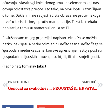
očuvanja i vlastitog i kolektivnog uma kao elementa koji nas
odvaja od ostatka prirode. Eto tako, na prvu loptu, razmišljam
o tome. Dakle, mirne savjesti i čista obraza, ne protiv nekoga
– već u korist istine, a protiv manipulacije. Tekst bi trebalo
napisati, a temu su nametnuli oni, a ne Ti.’
Poslušao sam mojeg prijatelja i napisao tekst. Pa se možda
netko ipak sjeti, a netko od mladih i nešto sazna, nešto čega se
‘gospodari medijske scene’ koji sve agresivnije nastoje postati
gospodarima ljudskih umova, nisu htjeli, ili nisu smjeli sjetiti.
(Tacno.net/Tomislav Jakić)
PRETHODNI
SLJEDEĆI
Genocid za svakodnevnu upotrebu
PROUSTAŠKI HRVATSKI TJEDNIK OBJAVIO JE ČLANAK “JESU LI NAVIJAČI NACISTI” PROTIV ROMANA BOLKOVIĆA I VELMIRA VISKOVIĆA, TE INDEX.HR KOJI SU OSUDILI DINAMOVE NAVIJAČE U MILANU