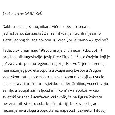
(Foto: arhiv SABA RH)
Dakle: nezabilježeno, nikada viđeno, bez presedana,
jedinstveno. Zar zaista? Zar se nitko nije htio, ili nije smio
sjetiti jednog drugog pokopa, u Evropi, prije ‘samo’ 42 godine?
Tada, u svibnju/maju 1980. umro je prvi i jedini (doživotni)
predsjednik Jugoslavije, Josip Broz Tito. Riječ je o čovjeku koji je
još za života postao legenda, najprije kao vođa jedinstvenog i
najsnažnijeg pokreta otpora u okupiranoj Evropi u Drugom
svjetskom ratu, potom kao uvjereni komunist koji se usudio
suprotstaviti moćnom sovjetskom lideri Staljinu, vodeći svoju
zemlju u ‘socijalizam s ljudskim likom’ i – napokon – kao
svjetski priznati i uvažavani državnik, čelna figura Pokreta
nesvrstanih što je u doba konfrontacije blokova odigrao
nezamjenjivu ulogu u popuštanju napetosti u svijetu. Titovoj