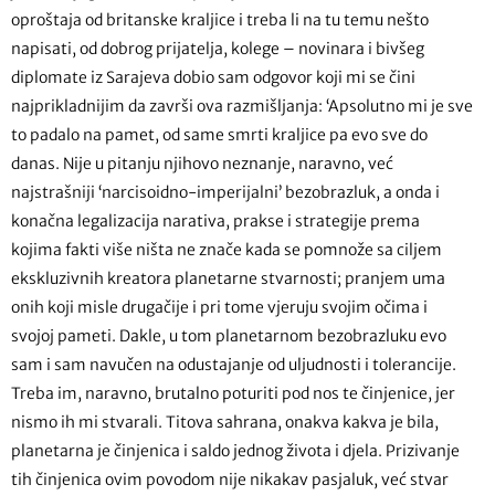
oproštaja od britanske kraljice i treba li na tu temu nešto
napisati, od dobrog prijatelja, kolege – novinara i bivšeg
diplomate iz Sarajeva dobio sam odgovor koji mi se čini
najprikladnijim da završi ova razmišljanja: ‘Apsolutno mi je sve
to padalo na pamet, od same smrti kraljice pa evo sve do
danas. Nije u pitanju njihovo neznanje, naravno, već
najstrašniji ‘narcisoidno-imperijalni’ bezobrazluk, a onda i
konačna legalizacija narativa, prakse i strategije prema
kojima fakti više ništa ne znače kada se pomnože sa ciljem
ekskluzivnih kreatora planetarne stvarnosti; pranjem uma
onih koji misle drugačije i pri tome vjeruju svojim očima i
svojoj pameti. Dakle, u tom planetarnom bezobrazluku evo
sam i sam navučen na odustajanje od uljudnosti i tolerancije.
Treba im, naravno, brutalno poturiti pod nos te činjenice, jer
nismo ih mi stvarali. Titova sahrana, onakva kakva je bila,
planetarna je činjenica i saldo jednog života i djela. Prizivanje
tih činjenica ovim povodom nije nikakav pasjaluk, već stvar