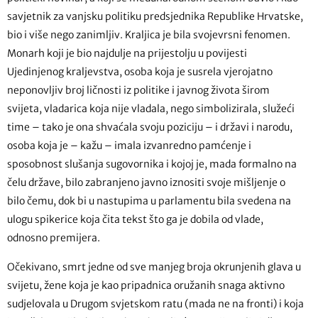
savjetnik za vanjsku politiku predsjednika Republike Hrvatske,
bio i više nego zanimljiv. Kraljica je bila svojevrsni fenomen.
Monarh koji je bio najdulje na prijestolju u povijesti
Ujedinjenog kraljevstva, osoba koja je susrela vjerojatno
neponovljiv broj ličnosti iz politike i javnog života širom
svijeta, vladarica koja nije vladala, nego simbolizirala, služeći
time – tako je ona shvaćala svoju poziciju – i državi i narodu,
osoba koja je – kažu – imala izvanredno pamćenje i
sposobnost slušanja sugovornika i kojoj je, mada formalno na
čelu države, bilo zabranjeno javno iznositi svoje mišljenje o
bilo čemu, dok bi u nastupima u parlamentu bila svedena na
ulogu spikerice koja čita tekst što ga je dobila od vlade,
odnosno premijera.
Očekivano, smrt jedne od sve manjeg broja okrunjenih glava u
svijetu, žene koja je kao pripadnica oružanih snaga aktivno
sudjelovala u Drugom svjetskom ratu (mada ne na fronti) i koja