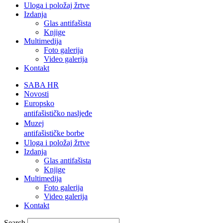
Uloga i položaj žrtve
Izdanja
Glas antifašista
Knjige
Multimedija
Foto galerija
Video galerija
Kontakt
SABA HR
Novosti
Europsko
antifašističko nasljeđe
Muzej
antifašističke borbe
Uloga i položaj žrtve
Izdanja
Glas antifašista
Knjige
Multimedija
Foto galerija
Video galerija
Kontakt
Search