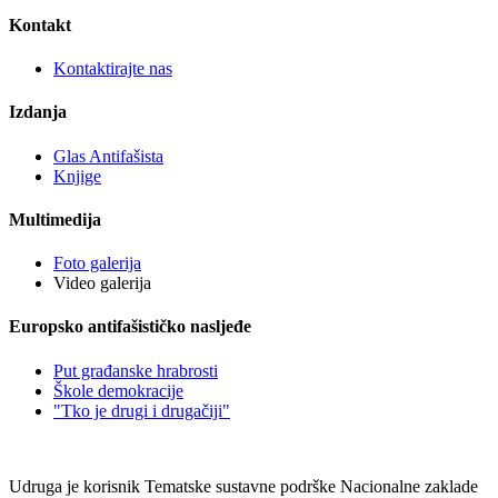
Kontakt
Kontaktirajte nas
Izdanja
Glas Antifašista
Knjige
Multimedija
Foto galerija
Video galerija
Europsko antifašističko nasljeđe
Put građanske hrabrosti
Škole demokracije
"Tko je drugi i drugačiji"
Udruga je korisnik Tematske sustavne podrške Nacionalne zaklade