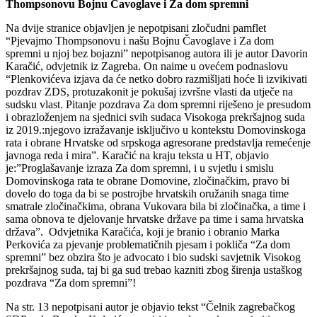
Thompsonovu Bojnu Čavoglave i Za dom spremni
Na dvije stranice objavljen je nepotpisani zločudni pamflet
“Pjevajmo Thompsonovu i našu Bojnu Čavoglave i Za dom
spremni u njoj bez bojazni” nepotpisanog autora ili je autor Davorin
Karačić, odvjetnik iz Zagreba. On naime u ovećem podnaslovu
“Plenkovićeva izjava da će netko dobro razmišljati hoće li izvikivati
pozdrav ZDS, protuzakonit je pokušaj izvršne vlasti da utječe na
sudsku vlast. Pitanje pozdrava Za dom spremni riješeno je presudom
i obrazloženjem na sjednici svih sudaca Visokoga prekršajnog suda
iz 2019.:njegovo izražavanje isključivo u kontekstu Domovinskoga
rata i obrane Hrvatske od srpskoga agresorane predstavlja remećenje
javnoga reda i mira”. Karačić na kraju teksta u HT, objavio
je:”Proglašavanje izraza Za dom spremni, i u svjetlu i smislu
Domovinskoga rata te obrane Domovine, zločinačkim, pravo bi
dovelo do toga da bi se postrojbe hrvatskih oružanih snaga time
smatrale zločinačkima, obrana Vukovara bila bi zločinačka, a time i
sama obnova te djelovanje hrvatske države pa time i sama hrvatska
država”. Odvjetnika Karačića, koji je branio i obranio Marka
Perkovića za pjevanje problematičnih pjesam i pokliča “Za dom
spremni” bez obzira što je advocato i bio sudski savjetnik Visokog
prekršajnog suda, taj bi ga sud trebao kazniti zbog širenja ustaškog
pozdrava “Za dom spremni”!
Na str. 13 nepotpisani autor je objavio tekst “Čelnik zagrebačkog