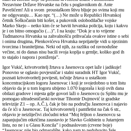
Nezavisne Države Hrvatske na čelu s poglavnikom dr. Ante
Pavelićem! Ali u svom proustaškom štivu bljuje po svima koji mu
ne odgovaraju… Kao npr. “(…) Ne može u Republici Hrvatskoj
četnik Šoškočanin biti košer, a pukovnik oslobodilačke vojske
Marko Skejo – netko kim će se baviti hrvatska policija, koju i kakvu
je i on bitno omogućio (…)”. I na kraju: “Dok je u to vrijeme
Tuđmanova Hrvatska sa zahvalnošću prihvaćala ovakve istine o sebi
i onima drugima, Plenkovićeva Hrvatska neprijatelje vidi u njezinim
tvorcima i braniteljima. Neki od njih, za razliku od ravnodušne
većine, ni do danas nisu bacili svoja koplja u grmlje, koliko god ih
to stajalo i napora i poniženja”.
Igor Vukić, krivotvoritelj žrtava u Jasenovcu opet laže i jadikuje!
Ponovno se oglasio povjesničar i stalni suradnik HT Igor Vukić,
poznati krivotvoritelj povijesti, točnije žrtava u ustaškom
koncentracijskom logoru Jasenovac i koji je svojedobno u tom listu
objavio da je u tom logoru ubijeno 1.070 logoraša i koji ovih dana
obilazi gradove i mjesta gdje govori laži o Jasenovcu (u Splitu mu je
pomogao ultradesničarski novinar Tihomir Dujmović iz gradske
televizije Z1 – op. A.Č.), čak je bio na području Jasenovca i najavio
da će ići u Jasenovac. Taj krivotvoretelj i pamfletist na čak 6 str.,
objavio je neizliječivi zloćudni tekst “Moj feljton o Jasenovcu sa
zapanjujućim otkrićima zaustavio je Slavko Goldstein u Jutarnjem
listu, no ne i u Glasu Koncila” i podnaslovom (crvene boje)
“Jasenovac nije bio odmaralište, kako nam to neduhovito žele