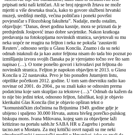
pripisati neki naši kritičari. Ali se broj njegovih žrtava ne može
mjeriti u više desetaka tisuća, kako to govore službeni hrvatski
muzeji, središnji mediji, većina političara i poneki površni
povjesničar s Filozofskog fakulteta”. Nadalje, među ostalim,
objavljuje: “Danas, deset godina kasnije, mora se priznati da je
predsjednik Josipović imao dobre savjetnike. Nakon kratkoga
predavanja na fotokopijama novinskih stranica, savjetovali su mu
neka uopće ne reagira na feljton i neka ne pokuša ‘zaustaviti
Reuters’, odnosno seriju u Glasu Koncila. Znamo i da su neki
odmah istaknuli da ja kao autor feljtona nisam do tada bio poznat po
izmišljanju izvora svojih članaka pa je vjerojatno točno sve što sam
napisao (…). O tome ponešto govori i krivudavi put feljtona do
novinskih stranica. Feljton je napokon objavljen te 2013. u Glasu
Koncila u 22 nastavaka. Prvo je bio ponuđen Jutarnjem listu,
otprilike početkom 2012. godine. U tom sam dnevniku radio kao
novinar od 2001. do 2004., pa su znali kako se odnosim prema
podatcima koje sam skupljao za tekstove (…).” Odmah da kažem da
to nije bio jedini tekst, odnosno feljton, falsifikat, koji je objavio
klerikalni Glas Koncila (list je objavio opširan tekst o
“komunističkim zločinima na Brijunima 1949. godine gdje je
ubijeno i spaljeno 30.000 Hrvata, autora bivšeg porečko-pulskog
biskupa mons. Ivana Milovana, kojeg sam za objavljene laži
kritizirao na portalu sabh.hr SABA HR u Zagrebu i portalu
tacno.net u Mostaru. Za moj kritički osvrt napali su me neki
ultradesničarski i proustaški mediji u Hrvatskoj, iako su znali da