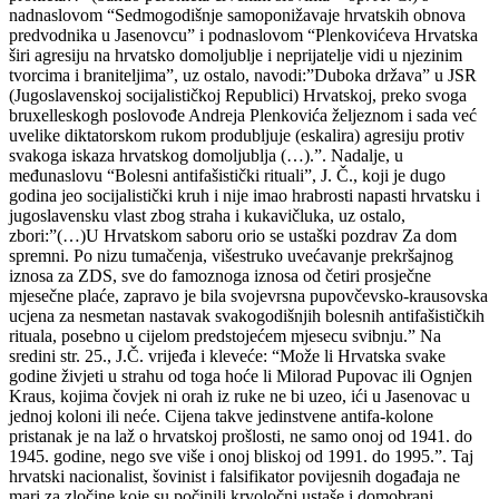
nadnaslovom “Sedmogodišnje samoponižavaje hrvatskih obnova
predvodnika u Jasenovcu” i podnaslovom “Plenkovićeva Hrvatska
širi agresiju na hrvatsko domoljublje i neprijatelje vidi u njezinim
tvorcima i braniteljima”, uz ostalo, navodi:”Duboka država” u JSR
(Jugoslavenskoj socijalističkoj Republici) Hrvatskoj, preko svoga
bruxelleskogh poslovođe Andreja Plenkovića željeznom i sada već
uvelike diktatorskom rukom produbljuje (eskalira) agresiju protiv
svakoga iskaza hrvatskog domoljublja (…).”. Nadalje, u
međunaslovu “Bolesni antifašistički rituali”, J. Č., koji je dugo
godina jeo socijalistički kruh i nije imao hrabrosti napasti hrvatsku i
jugoslavensku vlast zbog straha i kukavičluka, uz ostalo,
zbori:”(…)U Hrvatskom saboru orio se ustaški pozdrav Za dom
spremni. Po nizu tumačenja, višestruko uvećavanje prekršajnog
iznosa za ZDS, sve do famoznoga iznosa od četiri prosječne
mjesečne plaće, zapravo je bila svojevrsna pupovčevsko-krausovska
ucjena za nesmetan nastavak svakogodišnjih bolesnih antifašističkih
rituala, posebno u cijelom predstojećem mjesecu svibnju.” Na
sredini str. 25., J.Č. vrijeđa i kleveće: “Može li Hrvatska svake
godine živjeti u strahu od toga hoće li Milorad Pupovac ili Ognjen
Kraus, kojima čovjek ni orah iz ruke ne bi uzeo, ići u Jasenovac u
jednoj koloni ili neće. Cijena takve jedinstvene antifa-kolone
pristanak je na laž o hrvatskoj prošlosti, ne samo onoj od 1941. do
1945. godine, nego sve više i onoj bliskoj od 1991. do 1995.”. Taj
hrvatski nacionalist, šovinist i falsifikator povijesnih događaja ne
mari za zločine koje su počinili krvoločni ustaše i domobrani