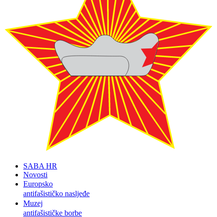
SABA HR
Novosti
Europsko
antifašističko nasljeđe
Muzej
antifašističke borbe