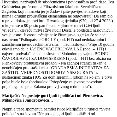
Hrvatskoj, nazivajući ih srbočetnicima i povjesničara prof. dr.sc. Ivu
Goldsteina, profesora na Filozofskom fakultetu Sveučilišta u
Zagrebu, koji im smeta jer je Židov i piše povijesne radove koji
njima i drugim proustaškim elementima ne odgovaraju! Da sam bio
u pravu dokaz je novi broj Hrvatskog tjednika (970, od 27.4.2023.)
u kojem se u 90 posto pamfleta u kojima se mrtvi i živi ljudi
vrijeđaju i kleveću mrtvi i živi ljudi! Dosta je pogledati naslovnicu i
sve ja jasno. Javnost, točnije naše čitateljstvo, zgražat će se nad
naslovom “Psihopatske ORGIJE (pod. HT) nad nedokazanim i
izmišljenim jasenovačkim žrtvama” , nad naslovom “Prije 10 godina
otkrili smo da je JASENOVAC PRLJAVA LAŽ (pod. – HT) i
najveća podvala” te nad naslovom “Slobodno pjevajmo BOJNU
ČAVOGLAVE I ZA DOM SPREMNI (pod. – HT) bez obzira na
Plenkovićev protuustavni progon”- Na zadnjoj stranici tiskan je
neuobičajen proustaški tekst “GRAĐABSKA INICIJATIVA ZA
ZAŠTITU VRIJEDNOSTI DOMOVINSKOG RATA” s
ilustracijom znaka HOS Za dom spremni i grbom na kojem je prvo
polje bijele boje (podnaslov “Priopćenje za javnost povodom
prijedloga izmjena Zakona protiv javnog redu i mira”).
Marijačić: Ne postoje gori ljudi i političari od Plenkovića,
Milanovića i Jandrokovića…
Najprije treba spomenuti pamflet Ivice Marijačića u rubrici “Sveta
politika” s naslovom “Ne postoje gori ljudi i političari od