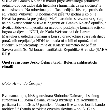
SDP-a dr. Branko Kolarić u maniri jugoslavenskoga primitivca
optužio dvojicu židovskih liječnika i humanista da su zločinci” s
nadnaslovom “Na rubovima političko-medijske histerije protiv dr.
sc. Vlatke Vuković”. U podnaslovu piše:”U godini u kojoj je
Hrvatska preuzela presjedanje Međunarodnim savezom za sjećanje
na holokaust čelnik SDP-a u Zagrebu dr. Branko Kolarić optužio je
dvojicu židovskih liječnika za navodno postojanje koncentracijskih
logora za djecu u NDH, dr. Karla Weissmana i dr. Lazara
Marguliesa, ugledne humaniste koji su dragovoljno spašavali djecu
poraženih neprijatelja NDH te nikada nisu bili ni opotuženi ni
suđeni”. Najvjerojatnije im je dr. Kolarić zasmetao što je član
Saveza antifašistički boraca i antifašista Republike Hrvatske (SABA
RH)!
Opet se raspisao Joško Čelan i tvrdi: Bolesni antifašistički
rituali!
(Foto: Armando Černjul)
Evo nama, opet, bivšeg novinara Slobodne Dalmacije i stalnog
suradnika HT Joška Čelana, velikog mrzitelja Tita, komunista,
partizana i antifašista. U pamfletu “Jesmo li se za ovo borili, bando
prokleta?!” (bando perokleta crvenim slovima – op. A. Č.) s