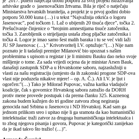
je 2017. putem natječaja dobiti potporu za svoj projekt istraživanja
arhivske građe o jasenovačkim žrtvama. Bila je riječ o natječaju
Ministarstva hrvatskih branitelja, a projekt je u prvoj godini dobio
potporu 50.000 kuna (…) i u tekst “Najvažnija otkrića o logoru
Jasenovac”, pod točkom 1. Laž o ubijenih 20 tisuća djece”, točka 2.
Prešućivanje činjenice o “brojnim amnestijama tisuće zatočenika,
točka 3. Zarobljenik o strijeljanju ustaša zbog pljačke zatočenika i
točka 4. Logor je imao samo šest malih baraka i tu se već vidi laži
JU SP Jasenovac (…).” Krivotvoritelj I.V. optužuje:”(…) Nije nam
poznato je li tadašnji premijer Milanović bio upoznat s našim
problemima s upisom u registar i je li ministru Bauku dao neko svoje
mišljenje o tome. Za sada vrijedi ocjena da je ministar Arsen Bauk,
današnji zastupnik SDP-a u Hrvatskome saboru, najzaslužniji u
vlasti za našu registraciju (umjesto da ih zakonski progone SDP-ova
vlast nije poduzela nikakve mjere! – op. A. Č.). Ali I.V. je ljut i
ogorčen:”(…) Tako je Milorad Pupovac, važna karika vladajuće
koalicije, čak s govornice Hrvatskog sabora zatražio da DORH
protiv mene provede postupak i da prema članku 325. Kaznenog
zakona budem kažnjen do tri godine zatvora zbog negiranja
genocida nad Srbima u Jasenovcu i ND Hrvatskoj. Kad sam ga
jednom prilikom sreo i upitao nije li ga sramota da kao humanistički
intelektualac traži zatvor za drugoga humanističkoga intelektualca i
to zbog njegova pisanja i govora, Pupovac je kategorički zanijekao
da je ikad takvo što tražio! (…)”.