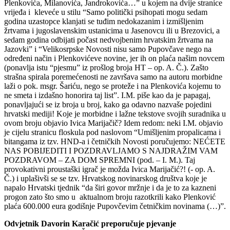
Plenkovića, Milanovića, Jandrokovića…” u kojem na dvije stranice
vrijeđa i kleveće u stilu “Samo politički psihopati mogu sedam
godina uzastopce klanjati se tuđim nedokazanim i izmišljenim
žrtvama i jugoslavenskim ustanicima u Jasenovcu ili u Brezovici, a
sedam godina odbijati počast nedvojbenim hrvatskim žrtvama na
Jazovki” i “Velikosrpske Novosti nisu samo Pupovčave nego na
određeni način i Plenkovićeve novine, jer ih on plaća našim novcem
(ponavlja istu “pjesmu” iz prošlog broja HT – op. A. Č.). Zašto
strašna spirala poremećenosti ne završava samo na autoru morbidne
laži o pok. msgr. Šariću, nego se proteže i na Plenkovića kojemu to
ne smeta i izdašno honorira taj list”. I.M. piše kao da je papagaj,
ponavljajući se iz broja u broj, kako ga odavno nazvaše pojedini
hrvatski mediji! Koje je morbidne i lažne tekstove svojih suradnika u
ovom broju objavio Ivica Marijačič? Idem redom: neki I.M. objavio
je cijelu stranicu floskula pod naslovom “Umišljenim propalicama i
bitangama iz tzv. HND-a i četničkih Novosti poručujemo: NEĆETE
NAS POBIJEDITI I POZDRAVLJAMO S NAJDRAŽIM VAM
POZDRAVOM – ZA DOM SPREMNI (pod. – I. M.). Taj
provokativni proustaški igrač je možda Ivica Marijačić?! (- op. A.
Č.) i uplašivši se se tzv. Hrvatskog novinarskog društva koje je
napalo Hrvatski tjednik “da širi govor mržnje i da je to za kazneni
progon zato što smo u aktualnom broju razotkrili kako Plenković
plaća 600.000 eura godišnje Pupovčevim četničkim novinama (…)”.
Odvjetnik Davorin Karačić preporučuje pjevanje