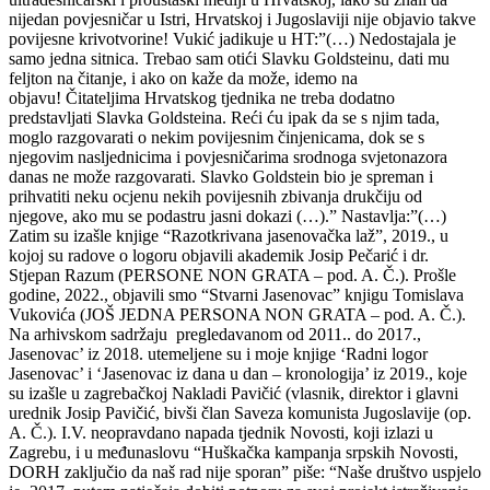
nijedan povjesničar u Istri, Hrvatskoj i Jugoslaviji nije objavio takve
povijesne krivotvorine! Vukić jadikuje u HT:”(…) Nedostajala je
samo jedna sitnica. Trebao sam otići Slavku Goldsteinu, dati mu
feljton na čitanje, i ako on kaže da može, idemo na
objavu! Čitateljima Hrvatskog tjednika ne treba dodatno
predstavljati Slavka Goldsteina. Reći ću ipak da se s njim tada,
moglo razgovarati o nekim povijesnim činjenicama, dok se s
njegovim nasljednicima i povjesničarima srodnoga svjetonazora
danas ne može razgovarati. Slavko Goldstein bio je spreman i
prihvatiti neku ocjenu nekih povijesnih zbivanja drukčiju od
njegove, ako mu se podastru jasni dokazi (…).” Nastavlja:”(…)
Zatim su izašle knjige “Razotkrivana jasenovačka laž”, 2019., u
kojoj su radove o logoru objavili akademik Josip Pečarić i dr.
Stjepan Razum (PERSONE NON GRATA – pod. A. Č.). Prošle
godine, 2022., objavili smo “Stvarni Jasenovac” knjigu Tomislava
Vukovića (JOŠ JEDNA PERSONA NON GRATA – pod. A. Č.).
Na arhivskom sadržaju pregledavanom od 2011.. do 2017.,
Jasenovac’ iz 2018. utemeljene su i moje knjige ‘Radni logor
Jasenovac’ i ‘Jasenovac iz dana u dan – kronologija’ iz 2019., koje
su izašle u zagrebačkoj Nakladi Pavičić (vlasnik, direktor i glavni
urednik Josip Pavičić, bivši član Saveza komunista Jugoslavije (op.
A. Č.). I.V. neopravdano napada tjednik Novosti, koji izlazi u
Zagrebu, i u međunaslovu “Huškačka kampanja srpskih Novosti,
DORH zaključio da naš rad nije sporan” piše: “Naše društvo uspjelo