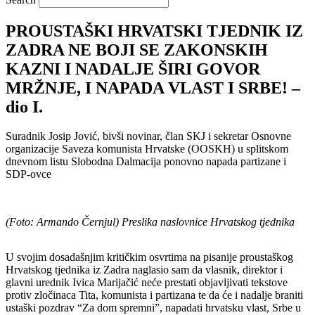
PROUSTAŠKI HRVATSKI TJEDNIK IZ
ZADRA NE BOJI SE ZAKONSKIH
KAZNI I NADALJE ŠIRI GOVOR
MRŽNJE, I NAPADA VLAST I SRBE! –
dio I.
Suradnik Josip Jović, bivši novinar, član SKJ i sekretar Osnovne
organizacije Saveza komunista Hrvatske (OOSKH) u splitskom
dnevnom listu Slobodna Dalmacija ponovno napada partizane i
SDP-ovce
(Foto: Armando Černjul) Preslika naslovnice Hrvatskog tjednika
U svojim dosadašnjim kritičkim osvrtima na pisanije proustaškog
Hrvatskog tjednika iz Zadra naglasio sam da vlasnik, direktor i
glavni urednik Ivica Marijačić neće prestati objavljivati tekstove
protiv zločinaca Tita, komunista i partizana te da će i nadalje braniti
ustaški pozdrav “Za dom spremni”, napadati hrvatsku vlast, Srbe u