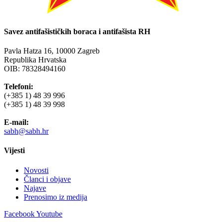
Savez antifašističkih boraca i antifašista RH
Pavla Hatza 16,
10000 Zagreb
Republika Hrvatska
OIB: 78328494160
Telefoni:
(+385 1) 48 39 996
(+385 1) 48 39 998
E-mail:
sabh@sabh.hr
Vijesti
Novosti
Članci i objave
Najave
Prenosimo iz medija
Facebook
Youtube