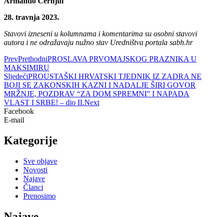
Armando Černjul
28. travnja 2023.
Stavovi izneseni u kolumnama i komentarima su osobni stavovi
autora i ne odražavaju nužno stav Uredništva portala sabh.hr
Prev
Prethodni
PROSLAVA PRVOMAJSKOG PRAZNIKA U
MAKSIMIRU
Sljedeći
PROUSTAŠKI HRVATSKI TJEDNIK IZ ZADRA NE
BOJI SE ZAKONSKIH KAZNI I NADALJE ŠIRI GOVOR
MRŽNJE, POZDRAV “ZA DOM SPREMNI” I NAPADA
VLAST I SRBE! – dio II.
Next
Facebook
E-mail
Kategorije
Sve objave
Novosti
Najave
Članci
Prenosimo
Najave