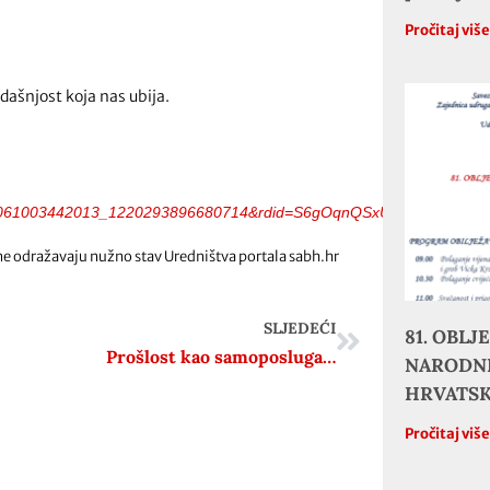
Pročitaj viš
dašnjost koja nas ubija.
00061003442013_1220293896680714&rdid=S6gOqnQSxUowOIkM#
ne odražavaju nužno stav Uredništva portala sabh.hr
SLJEDEĆI
81. OBL
Prošlost kao samoposluga…
NARODNE
HRVATS
Pročitaj viš