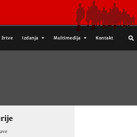
j žrtve
Izdanja
Multimedija
Kontakt
rije
jave