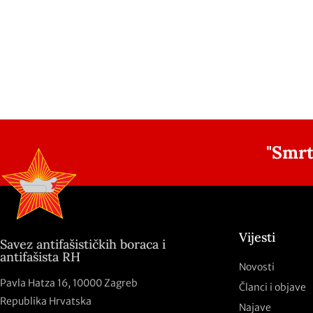
"Smrt
Vijesti
Savez antifašističkih boraca i
antifašista RH
Novosti
Pavla Hatza 16,
10000 Zagreb
Članci i objave
Republika Hrvatska
Najave