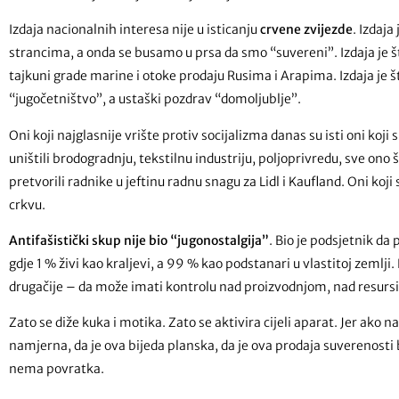
Izdaja nacionalnih interesa nije u isticanju
crvene zvijezde
. Izdaj
strancima, a onda se busamo u prsa da smo “suvereni”. Izdaja je š
tajkuni grade marine i otoke prodaju Rusima i Arapima. Izdaja je 
“jugočetništvo”, a ustaški pozdrav “domoljublje”.
Oni koji najglasnije vrište protiv socijalizma danas su isti oni koji s
uništili brodogradnju, tekstilnu industriju, poljoprivredu, sve ono 
pretvorili radnike u jeftinu radnu snagu za Lidl i Kaufland. Oni koj
crkvu.
Antifašistički skup nije bio “jugonostalgija”
. Bio je podsjetnik da
gdje 1 % živi kao kraljevi, a 99 % kao podstanari u vlastitoj zemlji
drugačije – da može imati kontrolu nad proizvodnjom, nad resur
Zato se diže kuka i motika. Zato se aktivira cijeli aparat. Jer ako
namjerna, da je ova bijeda planska, da je ova prodaja suverenosti b
nema povratka.