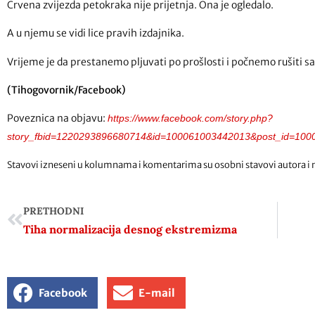
Crvena zvijezda petokraka nije prijetnja. Ona je ogledalo.
A u njemu se vidi lice pravih izdajnika.
Vrijeme je da prestanemo pljuvati po prošlosti i počnemo rušiti sa
(Tihogovornik/Facebook)
Poveznica na objavu:
https://www.facebook.com/story.php?
story_fbid=1220293896680714&id=100061003442013&post_id=1
Stavovi izneseni u kolumnama i komentarima su osobni stavovi autora i 
PRETHODNI
Tiha normalizacija desnog ekstremizma
Facebook
E-mail