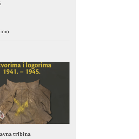
i
simo
avna tribina