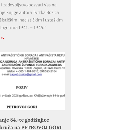
 i zadovoljstvo pozvati Vas na
nje knjige autora Tvrtka Božića
ašističkim, nacističkim i ustaškim
 logorima 1941. – 1945.“
e »
anje 84.-te godišnjice
obruča na PETROVOJ GORI