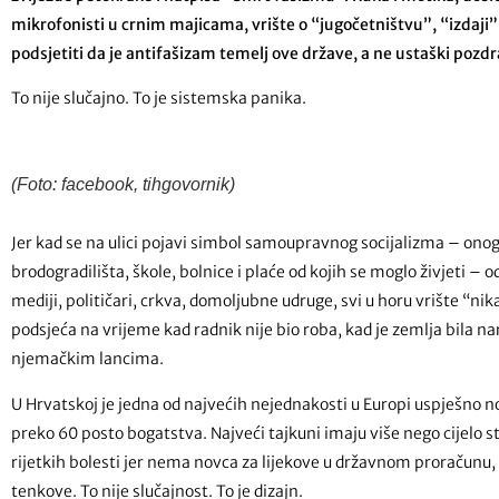
mikrofonisti u crnim majicama, vrište o “jugočetništvu”, “izdaji”
podsjetiti da je antifašizam temelj ove države, a ne ustaški pozdr
To nije slučajno. To je sistemska panika.
(Foto: facebook, tihgovornik)
Jer kad se na ulici pojavi simbol samoupravnog socijalizma – onog k
brodogradilišta, škole, bolnice i plaće od kojih se moglo živjeti – 
mediji, političari, crkva, domoljubne udruge, svi u horu vrište “nika
podsjeća na vrijeme kad radnik nije bio roba, kad je zemlja bila 
njemačkim lancima.
U Hrvatskoj je jedna od najvećih nejednakosti u Europi uspješno n
preko 60 posto bogatstva. Najveći tajkuni imaju više nego cijelo 
rijetkih bolesti jer nema novca za lijekove u državnom proračunu, 
tenkove. To nije slučajnost. To je dizajn.