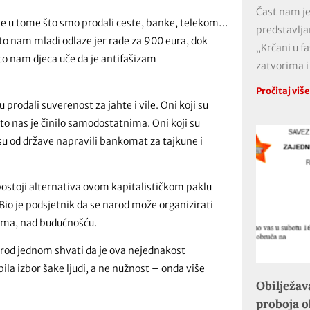
Čast nam je
a je u tome što smo prodali ceste, banke, telekom…
predstavlja
to nam mladi odlaze jer rade za 900 eura, dok
„Krčani u f
što nam djeca uče da je antifašizam
zatvorima i
Pročitaj viš
u prodali suverenost za jahte i vile. Oni koji su
što nas je činilo samodostatnima. Oni koji su
i su od države napravili bankomat za tajkune i
 postoji alternativa ovom kapitalističkom paklu
. Bio je podsjetnik da se narod može organizirati
sima, nad budućnošću.
 narod jednom shvati da je ova nejednakost
ila izbor šake ljudi, a ne nužnost – onda više
Obilježav
proboja 