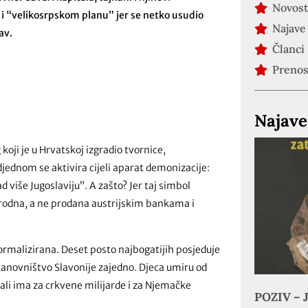
Novost
 i “velikosrpskom planu” jer se netko usudio
Najave
av.
Članci
Preno
Najave
oji je u Hrvatskoj izgradio tvornice,
odjednom se aktivira cijeli aparat demonizacije:
d više Jugoslaviju”. A zašto? Jer taj simbol
narodna, a ne prodana austrijskim bankama i
ormalizirana. Deset posto najbogatijih posjeduje
stanovništvo Slavonije zajedno. Djeca umiru od
ali ima za crkvene milijarde i za Njemačke
POZIV – J