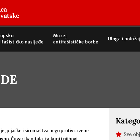
aca
rvatske
ropsko
Muzej
Uloga i položa
ifašističko nasljeđe
antifašističke borbe
ZDE
Katego
je, pljačke i siromaštva nego protiv crvene
Sve ob
no. Čuvari kapitala, tajkuni i njihovi