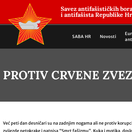
Savez antifašističkih bor
i antifašista Republike H
Eu
SABA HR
Novosti
ant
PROTIV CRVENE ZVE
Već peti dan desničari su na zadnjim nogama ali ne protiv korupci
zvijezde petokrake i natpisa “Smrt fašizmu”. Kuka i motika, doslov