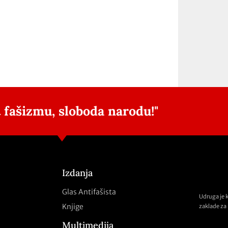
 fašizmu, sloboda narodu!"
Izdanja
Glas Antifašista
Udruga je 
Knjige
zaklade za 
Multimedija