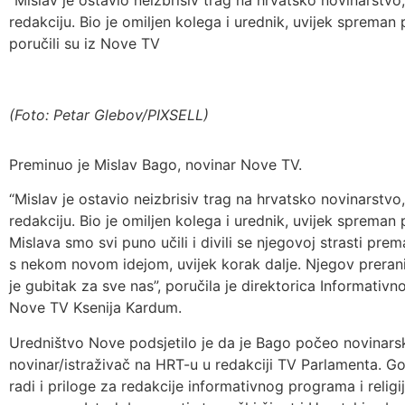
“Mislav je ostavio neizbrisiv trag na hrvatsko novinarstvo, 
redakciju. Bio je omiljen kolega i urednik, uvijek spreman
poručili su iz Nove TV
(Foto: Petar Glebov/PIXSELL)
Preminuo je Mislav Bago, novinar Nove TV.
“Mislav je ostavio neizbrisiv trag na hrvatsko novinarstvo, 
redakciju. Bio je omiljen kolega i urednik, uvijek spreman
Mislava smo svi puno učili i divili se njegovoj strasti prem
s nekom novom idejom, uvijek korak dalje. Njegov prerani
je gubitak za sve nas”, poručila je direktorica Informati
Nove TV Ksenija Kardum.
Uredništvo Nove podsjetilo je da je Bago počeo novinars
novinar/istraživač na HRT-u u redakciji TV Parlamenta. Go
radi i priloge za redakcije informativnog programa i religi