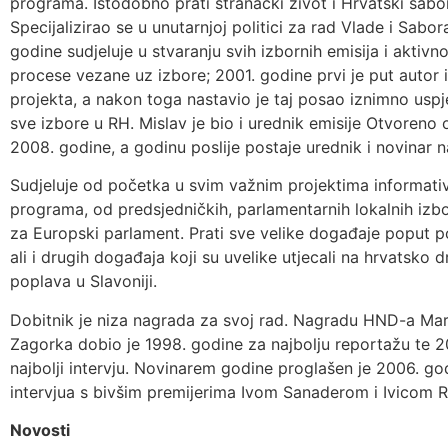
programa. Istodobno prati stranački život i Hrvatski sabor
Specijalizirao se u unutarnjoj politici za rad Vlade i Sabo
godine sudjeluje u stvaranju svih izbornih emisija i aktivno
procese vezane uz izbore; 2001. godine prvi je put autor
projekta, a nakon toga nastavio je taj posao iznimno uspj
sve izbore u RH. Mislav je bio i urednik emisije Otvoreno
2008. godine, a godinu poslije postaje urednik i novinar 
Sudjeluje od početka u svim važnim projektima informat
programa, od predsjedničkih, parlamentarnih lokalnih izb
za Europski parlament. Prati sve velike događaje poput po
ali i drugih događaja koji su uvelike utjecali na hrvatsko 
poplava u Slavoniji.
Dobitnik je niza nagrada za svoj rad. Nagradu HND-a Mari
Zagorka dobio je 1998. godine za najbolju reportažu te 2
najbolji intervju. Novinarem godine proglašen je 2006. god
intervjua s bivšim premijerima Ivom Sanaderom i Ivicom
Novosti