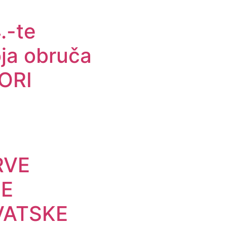
.-te
oja obruča
ORI
RVE
E
VATSKE