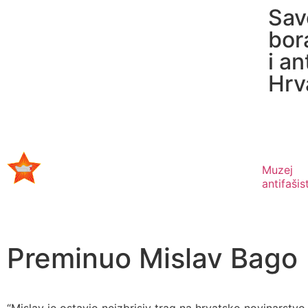
Sav
bor
i an
Hrv
Muzej
antifaši
Preminuo Mislav Bago