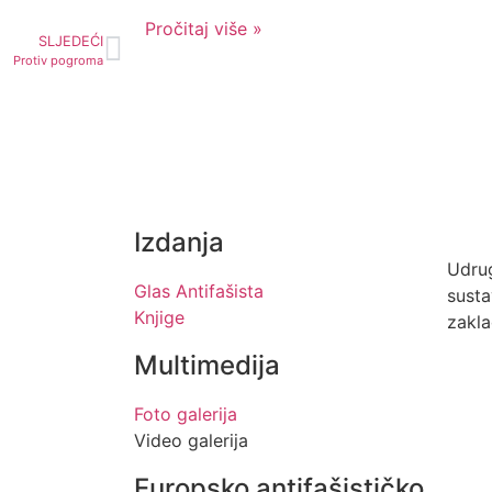
Pročitaj više »
SLJEDEĆI
Protiv pogroma
Izdanja
Udrug
Glas Antifašista
sust
Knjige
zakla
Multimedija
Foto galerija
Video galerija
Europsko antifašističko