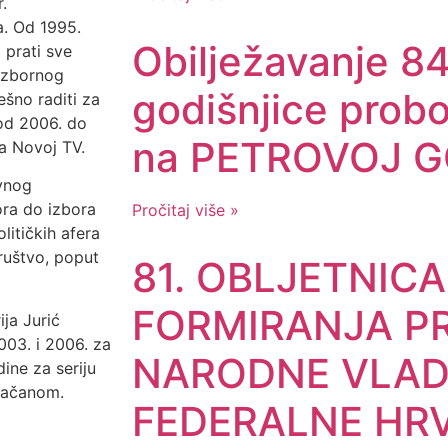
.
ra. Od 1995.
Obilježavanje 84
 prati sve
 izbornog
godišnjice prob
ešno raditi za
 od 2006. do
na PETROVOJ G
na Novoj TV.
ivnog
ora do izbora
Pročitaj više »
litičkih afera
društvo, poput
81. OBLJETNICA
FORMIRANJA P
ja Jurić
003. i 2006. za
NARODNE VLAD
ine za seriju
 Račanom.
FEDERALNE HR