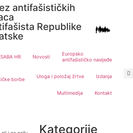
ez antifašističkih
aca
tifašista Republike
atske
Europsko
SABA HR
Novosti
antifašističko nasljeđe
Uloga i položaj žrtve
Izdanja
stičke borbe
Multimedija
Kontakt
Kategorije