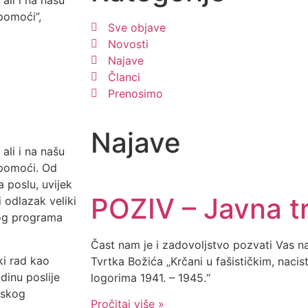
ali i na našu
 pomoći”,
Sve objave
Novosti
Najave
Članci
Prenosimo
Najave
ali i na našu
 pomoći. Od
a poslu, uvijek
POZIV – Javna tr
 odlazak veliki
vnog programa
Čast nam je i zadovoljstvo pozvati Vas na
ki rad kao
Tvrtka Božića „Krčani u fašističkim, nacis
dinu poslije
logorima 1941. – 1945.“
jskog
Pročitaj više »