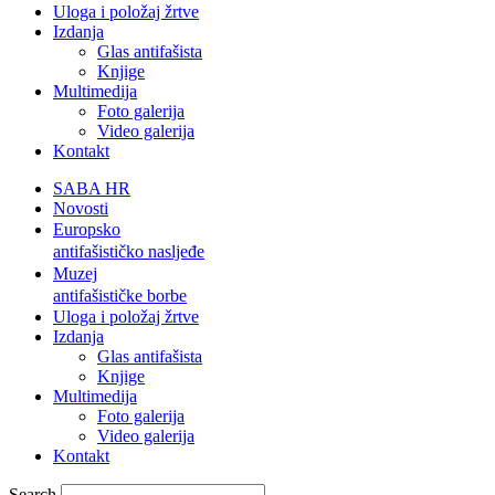
Uloga i položaj žrtve
Izdanja
Glas antifašista
Knjige
Multimedija
Foto galerija
Video galerija
Kontakt
SABA HR
Novosti
Europsko
antifašističko nasljeđe
Muzej
antifašističke borbe
Uloga i položaj žrtve
Izdanja
Glas antifašista
Knjige
Multimedija
Foto galerija
Video galerija
Kontakt
Search