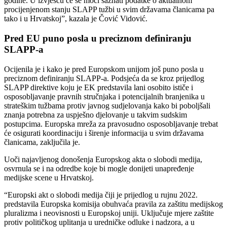
godine. U izvješću će se moći saznati podatke o aktualnom
procijenjenom stanju SLAPP tužbi u svim državama članicama pa
tako i u Hrvatskoj”, kazala je Čović Vidović.
Pred EU puno posla u preciznom definiranju
SLAPP-a
Ocijenila je i kako je pred Europskom unijom još puno posla u
preciznom definiranju SLAPP-a. Podsjeća da se kroz prijedlog
SLAPP direktive koju je EK predstavila lani osobito ističe i
osposobljavanje pravnih stručnjaka i potencijalnih branjenika u
strateškim tužbama protiv javnog sudjelovanja kako bi poboljšali
znanja potrebna za uspješno djelovanje u takvim sudskim
postupcima. Europska mreža za pravosudno osposobljavanje trebat
će osigurati koordinaciju i širenje informacija u svim državama
članicama, zaključila je.
Uoči najavljenog donošenja Europskog akta o slobodi medija,
osvrnula se i na odredbe koje bi mogle donijeti unapređenje
medijske scene u Hrvatskoj.
“Europski akt o slobodi medija čiji je prijedlog u rujnu 2022.
predstavila Europska komisija obuhvaća pravila za zaštitu medijskog
pluralizma i neovisnosti u Europskoj uniji. Uključuje mjere zaštite
protiv političkog uplitanja u uredničke odluke i nadzora, a u