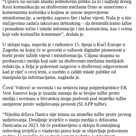
“Upravo na socialu imamo jedinstvenu priliku za to i najbolji doseg.
Kroz komunikaciju na društvenim mrežama često se susrećemo s
komentarima korisnika u kojima se iznose neprovjerene
misinformacije, a nerijetko zapravo šire i lažne vijesti. Naša je u tim
slučajevima zadaća takozvani debunking – da demistificiramo lažne
i ponudimo točne i istinite informacije i tim korisnicima, kao i svima
koji vide korisničke komentare”, dodala je.
U sklopu toga, najavila je i radionicu 15. lipnja u Kući Europe u
Zagrebu na kojoj će se govoriti o važnosti digitalne pismenosti u
borbi protiv lažnih vijesti i misinformacija. Ciljana skupina su
predstavnici medija koji rade na društvenim mrežama medijskih
redakcija, a želja je pokrenuti razgovor o društvenoj odgovornosti
kad je riječ o ovoj temi, a osobito o zaštiti mlade publike od
manipulacija informacijama, naglasila je.
Čović Vidović se osvrnula i na nedavni istup potpredsjednice EK
Vere Jourove koja je izrazila sumnju da se brojne tužbe protiv
medija i novinara u Hrvatskoj mogu podvesti pod strateške tužbe
usmjerene protiv sudjelovanja javnosti (SLAPP tužbe).
“Nijedna država članica nije imuna na strateške tužbe protiv javnog
sudjelovanja. Detaljnije izvješće o stanju medija u državama
članicama za 2023. bit će predstavljeno u sklopu Komisijinog
redovitog izvješća o vladavini prava koje se objavljuje polovinom