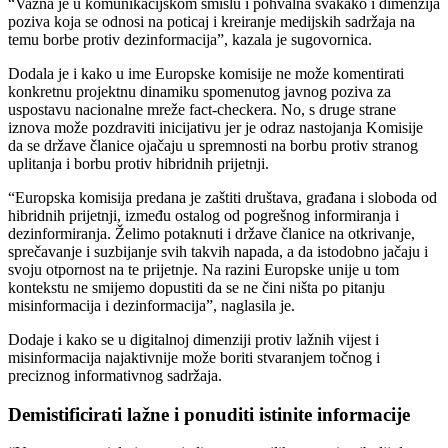
“Važna je u komunikacijskom smislu i pohvalna svakako i dimenzija
poziva koja se odnosi na poticaj i kreiranje medijskih sadržaja na
temu borbe protiv dezinformacija”, kazala je sugovornica.
Dodala je i kako u ime Europske komisije ne može komentirati
konkretnu projektnu dinamiku spomenutog javnog poziva za
uspostavu nacionalne mreže fact-checkera. No, s druge strane
iznova može pozdraviti inicijativu jer je odraz nastojanja Komisije
da se države članice ojačaju u spremnosti na borbu protiv stranog
uplitanja i borbu protiv hibridnih prijetnji.
“Europska komisija predana je zaštiti društava, građana i sloboda od
hibridnih prijetnji, između ostalog od pogrešnog informiranja i
dezinformiranja. Želimo potaknuti i države članice na otkrivanje,
sprečavanje i suzbijanje svih takvih napada, a da istodobno jačaju i
svoju otpornost na te prijetnje. Na razini Europske unije u tom
kontekstu ne smijemo dopustiti da se ne čini ništa po pitanju
misinformacija i dezinformacija”, naglasila je.
Dodaje i kako se u digitalnoj dimenziji protiv lažnih vijest i
misinformacija najaktivnije može boriti stvaranjem točnog i
preciznog informativnog sadržaja.
Demistificirati lažne i ponuditi istinite informacije