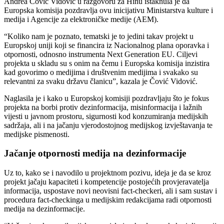
Andrea Čović Vidović u razgovoru za Hinu istaknula je da
Europska komisija pozdravlja ovu inicijativu Ministarstva kulture i
medija i Agencije za elektroničke medije (AEM).
“Koliko nam je poznato, tematski je to jedini takav projekt u
Europskoj uniji koji se financira iz Nacionalnog plana oporavka i
otpornosti, odnosno instrumenta Next Generation EU. Ciljevi
projekta u skladu su s onim na čemu i Europska komisija inzistira
kad govorimo o medijima i društvenim medijima i svakako su
relevantni za svaku državu članicu”, kazala je Čović Vidović.
Naglasila je i kako u Europskoj komisiji pozdravljaju što je fokus
projekta na borbi protiv dezinformacija, misinformacija i lažnih
vijesti u javnom prostoru, sigurnosti kod konzumiranja medijskih
sadržaja, ali i na jačanju vjerodostojnog medijskog izvještavanja te
medijske pismenosti.
Jačanje otpornosti medija na dezinformacije
Uz to, kako se i navodilo u projektnom pozivu, ideja je da se kroz
projekt jačaju kapaciteti i kompetencije postojećih provjeravatelja
informacija, uspostave novi neovisni fact-checkeri, ali i sam sustav i
procedura fact-checkinga u medijskim redakcijama radi otpornosti
medija na dezinformacije.