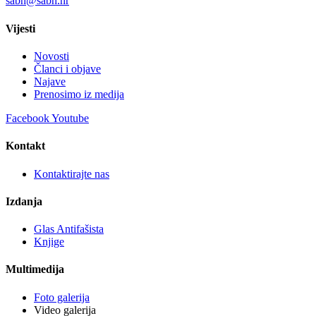
sabh@sabh.hr
Vijesti
Novosti
Članci i objave
Najave
Prenosimo iz medija
Facebook
Youtube
Kontakt
Kontaktirajte nas
Izdanja
Glas Antifašista
Knjige
Multimedija
Foto galerija
Video galerija