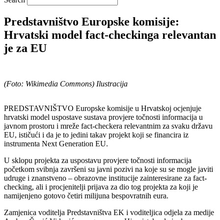
Predstavništvo Europske komisije:
Hrvatski model fact-checkinga relevantan
je za EU
(Foto: Wikimedia Commons) Ilustracija
PREDSTAVNIŠTVO Europske komisije u Hrvatskoj ocjenjuje
hrvatski model uspostave sustava provjere točnosti informacija u
javnom prostoru i mreže fact-checkera relevantnim za svaku državu
EU, ističući i da je to jedini takav projekt koji se financira iz
instrumenta Next Generation EU.
U sklopu projekta za uspostavu provjere točnosti informacija
početkom svibnja završeni su javni pozivi na koje su se mogle javiti
udruge i znanstveno – obrazovne institucije zainteresirane za fact-
checking, ali i procjenitelji prijava za dio tog projekta za koji je
namijenjeno gotovo četiri milijuna bespovratnih eura.
Zamjenica voditelja Predstavništva EK i voditeljica odjela za medije