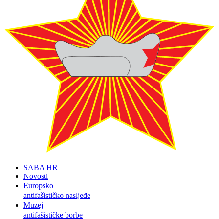
SABA HR
Novosti
Europsko
antifašističko nasljeđe
Muzej
antifašističke borbe