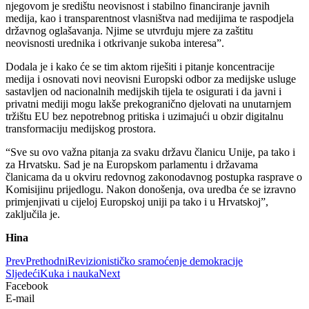
njegovom je središtu neovisnost i stabilno financiranje javnih
medija, kao i transparentnost vlasništva nad medijima te raspodjela
državnog oglašavanja. Njime se utvrđuju mjere za zaštitu
neovisnosti urednika i otkrivanje sukoba interesa”.
Dodala je i kako će se tim aktom riješiti i pitanje koncentracije
medija i osnovati novi neovisni Europski odbor za medijske usluge
sastavljen od nacionalnih medijskih tijela te osigurati i da javni i
privatni mediji mogu lakše prekogranično djelovati na unutarnjem
tržištu EU bez nepotrebnog pritiska i uzimajući u obzir digitalnu
transformaciju medijskog prostora.
“Sve su ovo važna pitanja za svaku državu članicu Unije, pa tako i
za Hrvatsku. Sad je na Europskom parlamentu i državama
članicama da u okviru redovnog zakonodavnog postupka rasprave o
Komisijinu prijedlogu. Nakon donošenja, ova uredba će se izravno
primjenjivati u cijeloj Europskoj uniji pa tako i u Hrvatskoj”,
zaključila je.
Hina
Prev
Prethodni
Revizionističko sramoćenje demokracije
Sljedeći
Kuka i nauka
Next
Facebook
E-mail