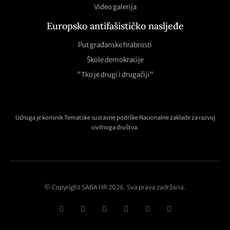
Video galerija
Europsko antifašističko nasljeđe
Put građanske hrabrosti
Škole demokracije
"Tko je drugi i drugačiji"
Udruga je korisnik Tematske sustavne podrške Nacionalne zaklade za razvoj
civilnoga društva.
© Copyright SABA HR 2026. Sva prava zadržana.