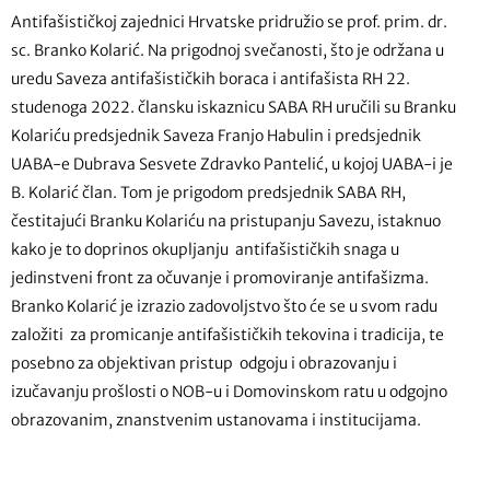
Antifašističkoj zajednici Hrvatske pridružio se prof. prim. dr.
sc. Branko Kolarić. Na prigodnoj svečanosti, što je održana u
uredu Saveza antifašističkih boraca i antifašista RH 22.
studenoga 2022. člansku iskaznicu SABA RH uručili su Branku
Kolariću predsjednik Saveza Franjo Habulin i predsjednik
UABA-e Dubrava Sesvete Zdravko Pantelić, u kojoj UABA-i je
B. Kolarić član. Tom je prigodom predsjednik SABA RH,
čestitajući Branku Kolariću na pristupanju Savezu, istaknuo
kako je to doprinos okupljanju antifašističkih snaga u
jedinstveni front za očuvanje i promoviranje antifašizma.
Branko Kolarić je izrazio zadovoljstvo što će se u svom radu
založiti za promicanje antifašističkih tekovina i tradicija, te
posebno za objektivan pristup odgoju i obrazovanju i
izučavanju prošlosti o NOB-u i Domovinskom ratu u odgojno
obrazovanim, znanstvenim ustanovama i institucijama.