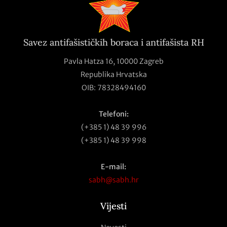
Savez antifašističkih boraca i antifašista RH
Pavla Hatza 16,
10000 Zagreb
Republika Hrvatska
OIB: 78328494160
Telefoni:
(+385 1) 48 39 996
(+385 1) 48 39 998
E-mail:
sabh@sabh.hr
Vijesti