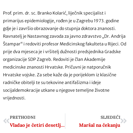
Prof. prim. dr. sc. Branko Kolarić, liječnik specijalist i
primarijus epidemiologije, rođen je u Zagrebu 1973. godine
gdje je i završio obrazovanje do stupnja doktora znanosti.
Ravnatelj je Nastavnog zavoda za javno zdravstvo „Dr. Andrija
Štampar“ i redoviti profesor Medicinskog fakulteta u Rijeci. Od
prije dva mjeseca je i vršitelj dužnosti predsjednika Gradske
organizacije SDP Zagreb. Redoviti je član Akademije
medicinske znanosti Hrvatske. Pričuvni je natporučnik
Hrvatske vojske. Za sebe kaže da je porijeklom iz klasične
radničke obitelji te su tekovine antifašizma i ideje
socijaldemokracije utkane u njegove temeljne životne
vrijednosti.
PRETHODNI
SLJEDEĆI
Vladao je četiri desetljeća, ali njegovu sahranu bojkotirala je većina svjetskih državnika: 44 godine kasnije, ekshumirali su tijelo
Maršal na čekanju