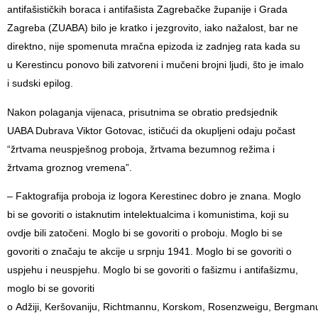
antifašističkih boraca i antifašista Zagrebačke županije i Grada
Zagreba (ZUABA) bilo je kratko i jezgrovito, iako nažalost, bar ne
direktno, nije spomenuta mračna epizoda iz zadnjeg rata kada su
u Kerestincu ponovo bili zatvoreni i mučeni brojni ljudi, što je imalo
i sudski epilog.
Nakon polaganja vijenaca, prisutnima se obratio predsjednik
UABA Dubrava Viktor Gotovac, ističući da okupljeni odaju počast
“žrtvama neuspješnog proboja, žrtvama bezumnog režima i
žrtvama groznog vremena”.
– Faktografija proboja iz logora Kerestinec dobro je znana. Moglo
bi se govoriti o istaknutim intelektualcima i komunistima, koji su
ovdje bili zatočeni. Moglo bi se govoriti o proboju. Moglo bi se
govoriti o značaju te akcije u srpnju 1941. Moglo bi se govoriti o
uspjehu i neuspjehu. Moglo bi se govoriti o fašizmu i antifašizmu,
moglo bi se govoriti
o Adžiji, Keršovaniju, Richtmannu, Korskom, Rosenzweigu, Bergman