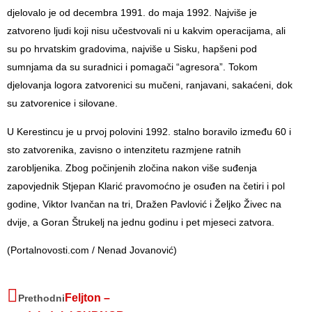
djelovalo je od decembra 1991. do maja 1992. Najviše je
zatvoreno ljudi koji nisu učestvovali ni u kakvim operacijama, ali
su po hrvatskim gradovima, najviše u Sisku, hapšeni pod
sumnjama da su suradnici i pomagači “agresora”. Tokom
djelovanja logora zatvorenici su mučeni, ranjavani, sakaćeni, dok
su zatvorenice i silovane.
U Kerestincu je u prvoj polovini 1992. stalno boravilo između 60 i
sto zatvorenika, zavisno o intenzitetu razmjene ratnih
zarobljenika. Zbog počinjenih zločina nakon više suđenja
zapovjednik Stjepan Klarić pravomoćno je osuđen na četiri i pol
godine, Viktor Ivančan na tri, Dražen Pavlović i Željko Živec na
dvije, a Goran Štrukelj na jednu godinu i pet mjeseci zatvora.
(Portalnovosti.com / Nenad Jovanović)
Feljton –
Prethodni