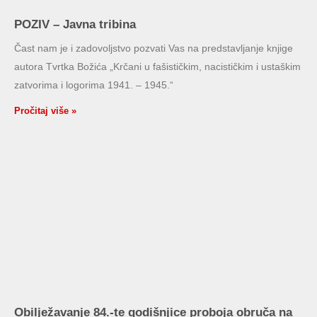
POZIV – Javna tribina
Čast nam je i zadovoljstvo pozvati Vas na predstavljanje knjige
autora Tvrtka Božića „Krčani u fašističkim, nacističkim i ustaškim
zatvorima i logorima 1941. – 1945.“
Pročitaj više »
Obilježavanje 84.-te godišnjice proboja obruča na