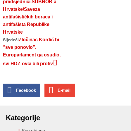
predsjednici SUBNOR-a
Hrvatske/Saveza
antifašističkih boraca i
antifašista Republike
Hrvatske
Zločinac Kordić bi
Sljedeći
“sve ponovio”.
Europarlament ga osudio,
svi HDZ-ovci bili protiv
Facebook
E-mail
Kategorije
Sve objave