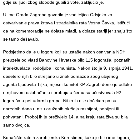
gdje su ljudi zbog slobode gubili živote, zaključio je.
U ime Grada Zagreba govorila je voditeljica Odsjeka za
ostvarivanje prava žrtava i stradalnika rata Vesna Čavka, ističući
da na komemoracije ne dolaze mladi, a dolaze stariji jer znaju što
se tamo dešavalo.
Podsjetimo da je u logoru koji su ustaše nakon osnivanja NDH
preuzele od vlasti Banovine Hrvatske bilo 115 logoraša, poznatih
intelektualaca, rodoljuba i komunista. Nakon što je 9. srpnja 1941.
desetero njih bilo streljano u znak odmazde zbog ubijenog
agenta Ljudevita Tiljka, mjesni komitet KP Zagreb donio je odluku
o njihovom oslobađanju i proboju u čemu su učestvovala 92
logoraša u pet udarnih grupa. Nitko ih nije dočekao pa su
narednih dana u nizu oružanih okršaja razbijeni, pobijeni ili
pohvatani. Proboj ih je preživjelo 14, a na kraju rata živa su bila
samo dvojica.
Konačište ratnih zarobljenika Kerestinec, kako je bilo ime logora,