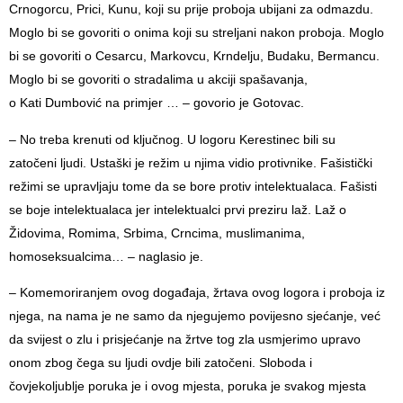
Crnogorcu, Prici, Kunu, koji su prije proboja ubijani za odmazdu.
Moglo bi se govoriti o onima koji su streljani nakon proboja. Moglo
bi se govoriti o Cesarcu, Markovcu, Krndelju, Budaku, Bermancu.
Moglo bi se govoriti o stradalima u akciji spašavanja,
o Kati Dumbović na primjer … – govorio je Gotovac.
– No treba krenuti od ključnog. U logoru Kerestinec bili su
zatočeni ljudi. Ustaški je režim u njima vidio protivnike. Fašistički
režimi se upravljaju tome da se bore protiv intelektualaca. Fašisti
se boje intelektualaca jer intelektualci prvi preziru laž. Laž o
Židovima, Romima, Srbima, Crncima, muslimanima,
homoseksualcima… – naglasio je.
– Komemoriranjem ovog događaja, žrtava ovog logora i proboja iz
njega, na nama je ne samo da njegujemo povijesno sjećanje, već
da svijest o zlu i prisjećanje na žrtve tog zla usmjerimo upravo
onom zbog čega su ljudi ovdje bili zatočeni. Sloboda i
čovjekoljublje poruka je i ovog mjesta, poruka je svakog mjesta