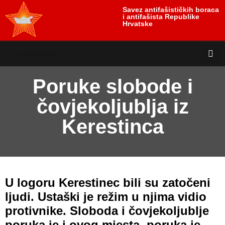
Savez antifašističkih boraca
i antifašista Republike
Hrvatske
antifašističko nasljeđe
antifašističke borbe
Uloga i položaj žrtve
Poruke slobode i
čovjekoljublja iz
Kerestinca
U logoru Kerestinec bili su zatočeni
ljudi. Ustaški je režim u njima vidio
protivnike. Sloboda i čovjekoljublje
poruka je i ovog mjesta, poruka je