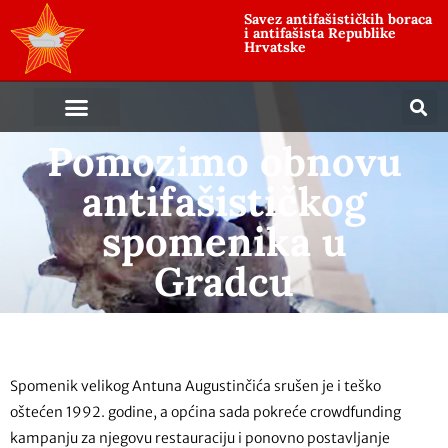
Savez antifašističkih boraca
i antifašista Republike
Hrvatske
Pomozimo obnovu
antifašističkog
spomenika u
Gradcu
Spomenik velikog Antuna Augustinčića srušen je i teško
oštećen 1992. godine, a općina sada pokreće crowdfunding
kampanju za njegovu restauraciju i ponovno postavljanje