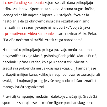
li
crowdfunding kampanja
kojom se ovih dana prikupljaju
prilozi za obnovu Spomenika slobodi Antuna Augustinčića,
jednog od naših najvećih kipara 20. stoljeća. “Sva naša
nastojanja da ga obnovimo nisu dala rezultat jer nismo
nailazili ni na razumijevanje ni na podršku”, objašnjava
u
promotivnom videu kampanje
pisac i novinar Milko Peko.
“Pa više nećemo ni tražiti. Vratit će ga narod sam!”
Na pomoć u prikupljanju priloga pozivaju među ostalima i
povjesničar Hrvoje Klasić, psiholog Boris Jokić i Matko Burić,
načelnik Općine Gradac, koja je u nedostatku vlastitih
sredstava pokrenula nesvakidašnju akciju. Cilj kampanje je
prikupiti milijun kuna, koliko je neophodno za restauraciju, ali
svaki, pa i najmanji prilog je više nego dobrodošao i značit će
mnogo, ističu organizatori.
Pravi cilj kampanje, međutim, daleko je značajniji. Gradački
spomenik sastojao se od moćne figure partizanskog borca