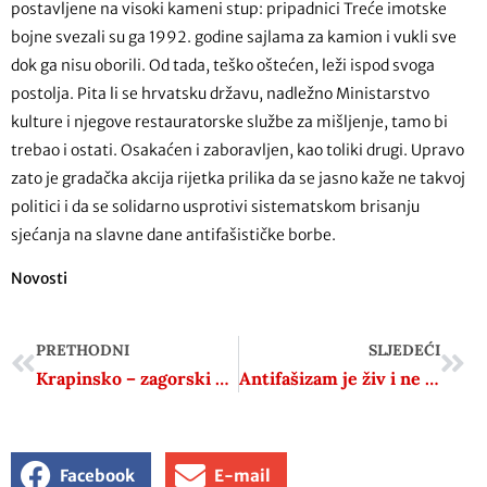
postavljene na visoki kameni stup: pripadnici Treće imotske
bojne svezali su ga 1992. godine sajlama za kamion i vukli sve
dok ga nisu oborili. Od tada, teško oštećen, leži ispod svoga
postolja. Pita li se hrvatsku državu, nadležno Ministarstvo
kulture i njegove restauratorske službe za mišljenje, tamo bi
trebao i ostati. Osakaćen i zaboravljen, kao toliki drugi. Upravo
zato je gradačka akcija rijetka prilika da se jasno kaže ne takvoj
politici i da se solidarno usprotivi sistematskom brisanju
sjećanja na slavne dane antifašističke borbe.
Novosti
PRETHODNI
SLJEDEĆI
Krapinsko – zagorski SDP obilježio Dan antifašističke borbe: ‘Utkali su temelje na kojima je građena slobodna Europa’
Antifašizam je živ i ne predaje se
Facebook
E-mail