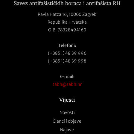
Savez antifašističkih boraca i antifašista RH
Pavla Hatza 16,
10000 Zagreb
Republika Hrvatska
OIB: 78328494160
Telefoni:
(+385 1) 48 39 996
(+385 1) 48 39 998
E-mail:
sabh@sabh.hr
Vijesti
Novosti
Članci i objave
Najave