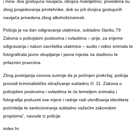
i mira- dva gostujuća navijača, obojica maloljetnici, privedena su
zbog posjedovanja pirotehnike, dok su još dvojica gostujućih
navijača privedena zbog alkoholiziranosti.
Policija je na dan odigravanja utakmice, sukladno članku 79.
Zakona o policijskim poslovima i ovlastima – prije, za vrijeme
odigravanja i nakon završetka utakmice – audio i video snimala te
fotografirala javno okupljanje i javna mjesta na stadionu te
prilaznim pravcima.
Zbog postojanja osnova sumnje da je počinjen prekršaj, policija
provodi kriminalističko istraživanje sukladno čl. 11. Zakona o
policijskim poslovima i ovlastima te će temeljem snimaka i
fotografija poduzeti sve mjere i radnje radi utvrđivanja identiteta
počinitelja te sankcioniranja sukladno važećim zakonskim
propisima”, navode iz policije.
index.hr