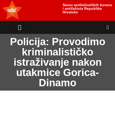
Savez antifašističkih boraca
i antifašista Republike
Hrvatske
antifašističko nasljeđe
antifašističke borbe
Uloga i položaj žrtve
Policija: Provodimo
kriminalističko
istraživanje nakon
utakmice Gorica-
Dinamo