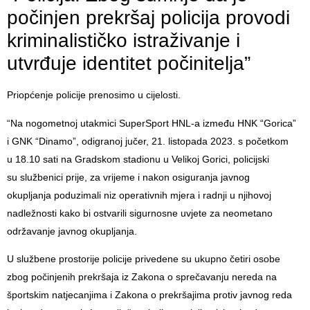
počinjen prekršaj policija provodi
kriminalističko istraživanje i
utvrđuje identitet počinitelja”
Priopćenje policije prenosimo u cijelosti.
“Na nogometnoj utakmici SuperSport HNL-a između HNK “Gorica”
i GNK “Dinamo”, odigranoj jučer, 21. listopada 2023. s početkom
u 18.10 sati na Gradskom stadionu u Velikoj Gorici, policijski
su službenici prije, za vrijeme i nakon osiguranja javnog
okupljanja poduzimali niz operativnih mjera i radnji u njihovoj
nadležnosti kako bi ostvarili sigurnosne uvjete za neometano
održavanje javnog okupljanja.
U službene prostorije policije privedene su ukupno četiri osobe
zbog počinjenih prekršaja iz Zakona o sprečavanju nereda na
športskim natjecanjima i Zakona o prekršajima protiv javnog reda