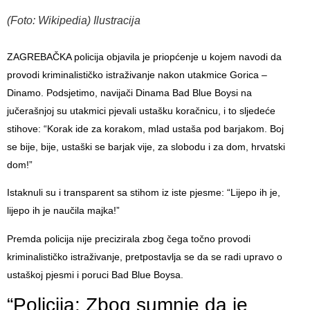
(Foto: Wikipedia) Ilustracija
ZAGREBAČKA policija objavila je priopćenje u kojem navodi da
provodi kriminalističko istraživanje nakon utakmice Gorica –
Dinamo. Podsjetimo, navijači Dinama Bad Blue Boysi na
jučerašnjoj su utakmici pjevali ustašku koračnicu, i to sljedeće
stihove: “Korak ide za korakom, mlad ustaša pod barjakom. Boj
se bije, bije, ustaški se barjak vije, za slobodu i za dom, hrvatski
dom!”
Istaknuli su i transparent sa stihom iz iste pjesme: “Lijepo ih je,
lijepo ih je naučila majka!”
Premda policija nije precizirala zbog čega točno provodi
kriminalističko istraživanje, pretpostavlja se da se radi upravo o
ustaškoj pjesmi i poruci Bad Blue Boysa.
“Policija: Zbog sumnje da je