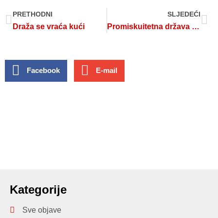
PRETHODNI
SLJEDEĆI
Draža se vraća kući
Promiskuitetna država s figom u džepu
Facebook
E-mail
Kategorije
Sve objave