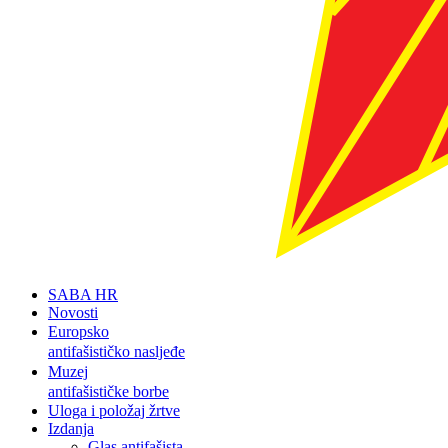
SABA HR
Novosti
Europsko
antifašističko nasljeđe
Muzej
antifašističke borbe
Uloga i položaj žrtve
Izdanja
Glas antifašista