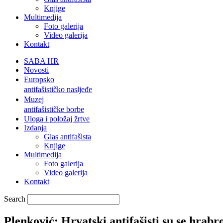
Knjige
Multimedija
Foto galerija
Video galerija
Kontakt
SABA HR
Novosti
Europsko
antifašističko nasljeđe
Muzej
antifašističke borbe
Uloga i položaj žrtve
Izdanja
Glas antifašista
Knjige
Multimedija
Foto galerija
Video galerija
Kontakt
Search
Plenković: Hrvatski antifašisti su se hrabr