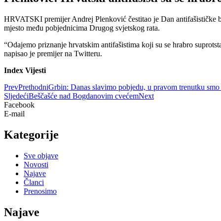
HRVATSKI premijer Andrej Plenković čestitao je Dan antifašističke borb
mjesto među pobjednicima Drugog svjetskog rata.
“Odajemo priznanje hrvatskim antifašistima koji su se hrabro suprotst
napisao je premijer na Twitteru.
Index Vijesti
Prev
Prethodni
Grbin: Danas slavimo pobjedu, u pravom trenutku smo bi
Sljedeći
Beščašće nad Bogdanovim cvećem
Next
Facebook
E-mail
Kategorije
Sve objave
Novosti
Najave
Članci
Prenosimo
Najave