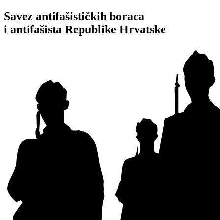
Idi
Savez antifašističkih boraca
na
i antifašista Republike Hrvatske
sadržaj