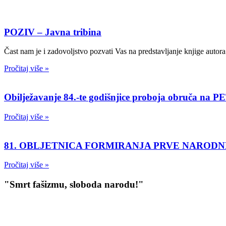
POZIV – Javna tribina
Čast nam je i zadovoljstvo pozvati Vas na predstavljanje knjige autor
Pročitaj više »
Obilježavanje 84.-te godišnjice proboja obruča n
Pročitaj više »
81. OBLJETNICA FORMIRANJA PRVE NAROD
Pročitaj više »
"Smrt fašizmu, sloboda narodu!"