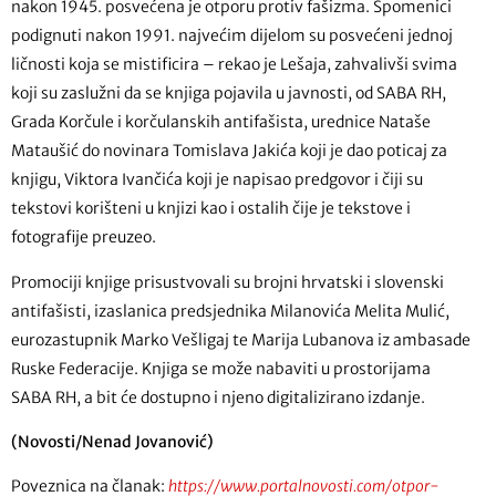
nakon 1945. posvećena je otporu protiv fašizma. Spomenici
podignuti nakon 1991. najvećim dijelom su posvećeni jednoj
ličnosti koja se mistificira – rekao je Lešaja, zahvalivši svima
koji su zaslužni da se knjiga pojavila u javnosti, od SABA RH,
Grada Korčule i korčulanskih antifašista, urednice Nataše
Mataušić do novinara Tomislava Jakića koji je dao poticaj za
knjigu, Viktora Ivančića koji je napisao predgovor i čiji su
tekstovi korišteni u knjizi kao i ostalih čije je tekstove i
fotografije preuzeo.
Promociji knjige prisustvovali su brojni hrvatski i slovenski
antifašisti, izaslanica predsjednika Milanovića Melita Mulić,
eurozastupnik Marko Vešligaj te Marija Lubanova iz ambasade
Ruske Federacije. Knjiga se može nabaviti u prostorijama
SABA RH, a bit će dostupno i njeno digitalizirano izdanje.
(Novosti/Nenad Jovanović)
Poveznica na članak:
https://www.portalnovosti.com/otpor-