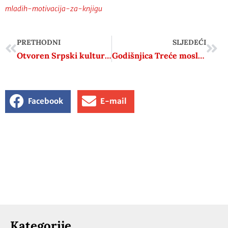
mladih-motivacija-za-knjigu
PRETHODNI
SLJEDEĆI
Otvoren Srpski kulturni centar u Zagrebu
Godišnjica Treće moslavačke
Facebook
E-mail
Kategorije