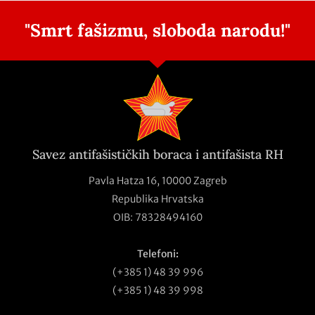
"Smrt fašizmu, sloboda narodu!"
Savez antifašističkih boraca i antifašista RH
Pavla Hatza 16,
10000 Zagreb
Republika Hrvatska
OIB: 78328494160
Telefoni:
(+385 1) 48 39 996
(+385 1) 48 39 998