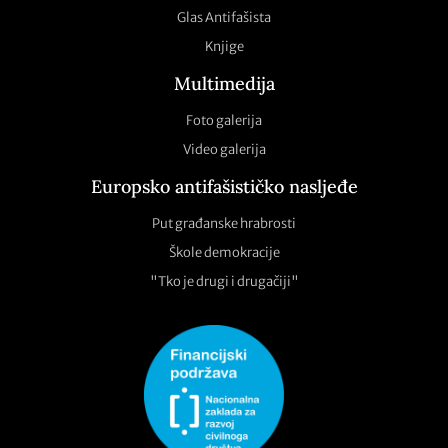
Glas Antifašista
Knjige
Multimedija
Foto galerija
Video galerija
Europsko antifašističko nasljeđe
Put građanske hrabrosti
Škole demokracije
"Tko je drugi i drugačiji"