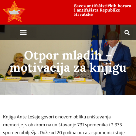
Savez antifašističkih boraca
i antifašista Republike
Hrvatske
Otpor mladih –
motivacija za knjigu
Knjiga Ante Lešaje govori o novom obliku uništavanja
memorije, s obzirom na uništavanje 731 spomenika i 2.333
spomen obilježja. Duže od 20 godina od rata spomenici stoje