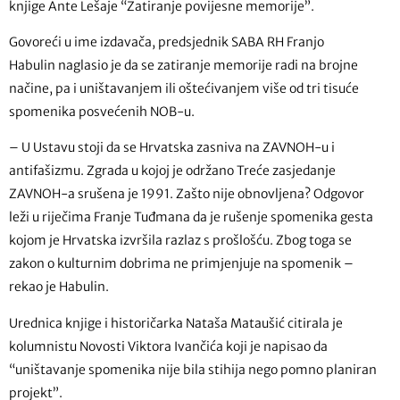
knjige Ante Lešaje “Zatiranje povijesne memorije”.
Govoreći u ime izdavača, predsjednik SABA RH Franjo
Habulin naglasio je da se zatiranje memorije radi na brojne
načine, pa i uništavanjem ili oštećivanjem više od tri tisuće
spomenika posvećenih NOB-u.
– U Ustavu stoji da se Hrvatska zasniva na ZAVNOH-u i
antifašizmu. Zgrada u kojoj je održano Treće zasjedanje
ZAVNOH-a srušena je 1991. Zašto nije obnovljena? Odgovor
leži u riječima Franje Tuđmana da je rušenje spomenika gesta
kojom je Hrvatska izvršila razlaz s prošlošću. Zbog toga se
zakon o kulturnim dobrima ne primjenjuje na spomenik –
rekao je Habulin.
Urednica knjige i historičarka Nataša Mataušić citirala je
kolumnistu Novosti Viktora Ivančića koji je napisao da
“uništavanje spomenika nije bila stihija nego pomno planiran
projekt”.