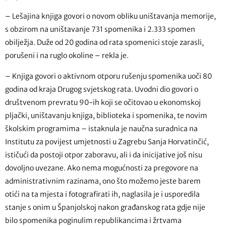
– Lešajina knjiga govori o novom obliku uništavanja memorije,
s obzirom na uništavanje 731 spomenika i 2.333 spomen
obilježja. Duže od 20 godina od rata spomenici stoje zarasli,
porušeni i na ruglo okoline – rekla je.
– Knjiga govori o aktivnom otporu rušenju spomenika uoči 80
godina od kraja Drugog svjetskog rata. Uvodni dio govori o
društvenom prevratu 90-ih koji se očitovao u ekonomskoj
pljački, uništavanju knjiga, biblioteka i spomenika, te novim
školskim programima – istaknula je naučna suradnica na
Institutu za povijest umjetnosti u Zagrebu Sanja Horvatinčić,
ističući da postoji otpor zaboravu, ali i da inicijative još nisu
dovoljno uvezane. Ako nema mogućnosti za pregovore na
administrativnim razinama, ono što možemo jeste barem
otići na ta mjesta i fotografirati ih, naglasila je i usporedila
stanje s onim u Španjolskoj nakon građanskog rata gdje nije
bilo spomenika poginulim republikancima i žrtvama