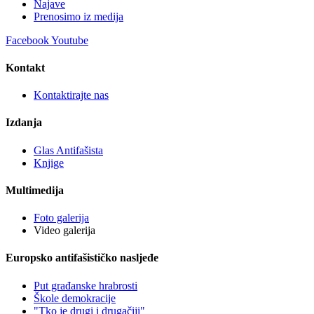
Najave
Prenosimo iz medija
Facebook
Youtube
Kontakt
Kontaktirajte nas
Izdanja
Glas Antifašista
Knjige
Multimedija
Foto galerija
Video galerija
Europsko antifašističko nasljeđe
Put građanske hrabrosti
Škole demokracije
"Tko je drugi i drugačiji"