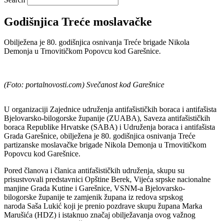
Godišnjica Treće moslavačke
Obilježena je 80. godišnjica osnivanja Treće brigade Nikola
Demonja u Trnovitičkom Popovcu kod Garešnice.
(Foto: portalnovosti.com) Svečanost kod Garešnice
U organizaciji Zajednice udruženja antifašističkih boraca i antifašista
Bjelovarsko-bilogorske županije (ZUABA), Saveza antifašističkih
boraca Republike Hrvatske (SABA) i Udruženja boraca i antifašista
Grada Garešnice, obilježena je 80. godišnjica osnivanja Treće
partizanske moslavačke brigade Nikola Demonja u Trnovitičkom
Popovcu kod Garešnice.
Pored članova i članica antifašističkih udruženja, skupu su
prisustvovali predstavnici Opštine Berek, Vijeća srpske nacionalne
manjine Grada Kutine i Garešnice, VSNM-a Bjelovarsko-
bilogorske županije te zamjenik župana iz redova srpskog
naroda Saša Lukić koji je prenio pozdrave skupu župana Marka
Marušića (HDZ) i istaknuo značaj obilježavanja ovog važnog