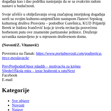
događaja kao i dao podršku nastojanju da se sa ovakvim radom
nastavi u budućnosti.
Svoje učešće u obilježavanju ovog značajnog istorijskog događaja
uzeli su svojim kulturno-umjetničkim nastupom članovi Srpskog
kulturnog društva Prosvjeta – pododbor Garešnica, KUD Prijatelji
Berek te Isidora Ivančević koja je izvela recitaciju posvećenu
borbenom putu ove znamenite partizanske jedinice. Druženje
uzvanika nastavljeno je u mjesnom društvenom domu.
(Novosti/Z. Vitanović)
Poveznica na članak:
https://www.portalnovosti.com/godisnjica-
trece-moslavacke
Prev
Prethodni
Otpor mladih – motivacija za knjigu
Sljedeći
Škola mira – izraz hrabrosti u ratu
Next
Facebook
E-mail
Kategorije
Sve objave
Novosti
Najave