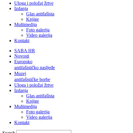
Uloga i položaj žrtve
Izdanja
Glas antifašista
Knjige
Multimedija
Foto galerija
Video galerija
Kontakt
SABA HR
Novosti
Europsko
antifašističko nasljeđe
Muzej
antifašističke borbe
Uloga i položaj žrtve
Izdanja
Glas antifašista
Knjige
Multimedija
Foto galerija
Video galerija
Kontakt
Search