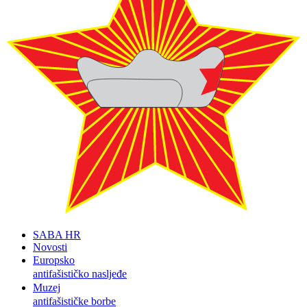
SABA HR
Novosti
Europsko
antifašističko nasljeđe
Muzej
antifašističke borbe