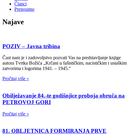
Članci
Prenosimo
Najave
POZIV – Javna tribina
Čast nam je i zadovoljstvo pozvati Vas na predstavljanje knjige
autora Tvrtka Božića „Krčani u fašističkim, nacističkim i ustaškim
zatvorima i logorima 1941. – 1945.“
Pročitaj više »
Obilježavanje 84.-te godišnjice proboja obruča na
PETROVOJ GORI
Pročitaj više »
81. OBLJETNICA FORMIRANJA PRVE