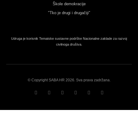
Škole demokracije
"Tko je drugi i drugačiji"
Udruga je korisnik Tematske sustavne podrške Nacionalne zaklade za razvoj
civilnoga društva.
© Copyright SABA HR 2026. Sva prava zadržana.