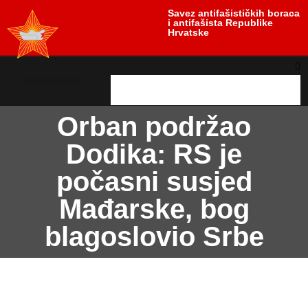
Savez antifašističkih boraca
i antifašista Republike
Hrvatske
antifašističko nasljeđe
antifašističke borbe
Uloga i položaj žrtve
Orban podržao
Dodika: RS je
počasni susjed
Mađarske, bog
blagoslovio Srbe