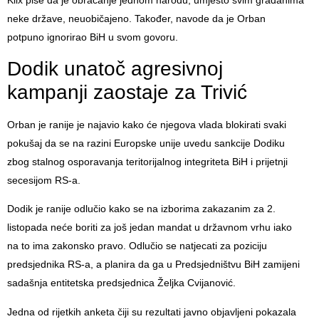
Klix piše da je obraćanje jednom narodu, umjesto svim građanima
neke države, neuobičajeno. Također, navode da je Orban
potpuno ignorirao BiH u svom govoru.
Dodik unatoč agresivnoj
kampanji zaostaje za Trivić
Orban je ranije je najavio kako će njegova vlada blokirati svaki
pokušaj da se na razini Europske unije uvedu sankcije Dodiku
zbog stalnog osporavanja teritorijalnog integriteta BiH i prijetnji
secesijom RS-a.
Dodik je ranije odlučio kako se na izborima zakazanim za 2.
listopada neće boriti za još jedan mandat u državnom vrhu iako
na to ima zakonsko pravo. Odlučio se natjecati za poziciju
predsjednika RS-a, a planira da ga u Predsjedništvu BiH zamijeni
sadašnja entitetska predsjednica Željka Cvijanović.
Jedna od rijetkih anketa čiji su rezultati javno objavljeni pokazala