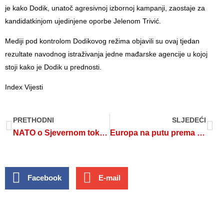
je kako Dodik, unatoč agresivnoj izbornoj kampanji, zaostaje za
kandidatkinjom ujedinjene oporbe Jelenom Trivić.
Mediji pod kontrolom Dodikovog režima objavili su ovaj tjedan
rezultate navodnog istraživanja jedne mađarske agencije u kojoj
stoji kako je Dodik u prednosti.
Index Vijesti
PRETHODNI
SLJEDEĆI
NATO o Sjevernom toku: Oštro ćemo uzvratiti na napade na infrastrukturu
Europa na putu prema desnici?
Facebook
E-mail