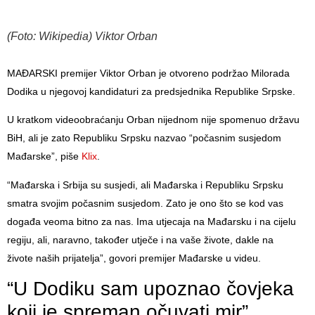
(Foto: Wikipedia) Viktor Orban
MAĐARSKI premijer Viktor Orban je otvoreno podržao Milorada
Dodika u njegovoj kandidaturi za predsjednika Republike Srpske.
U kratkom videoobraćanju Orban nijednom nije spomenuo državu
BiH, ali je zato Republiku Srpsku nazvao “počasnim susjedom
Mađarske”, piše
Klix
.
“Mađarska i Srbija su susjedi, ali Mađarska i Republiku Srpsku
smatra svojim počasnim susjedom. Zato je ono što se kod vas
događa veoma bitno za nas. Ima utjecaja na Mađarsku i na cijelu
regiju, ali, naravno, također utječe i na vaše živote, dakle na
živote naših prijatelja”, govori premijer Mađarske u videu.
“U Dodiku sam upoznao čovjeka
koji je spreman očuvati mir”