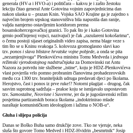
generala (HV-a i HVO-a) i političara – kakvu je i zašto žestoku
lekciju čitao general Ante Gotovina vojnim zapovjednicima dan
nakon ulaska u – prazan Knin. Vojska SAO Krajine ga je zajedno s
najvećim brojem srpskog stanovništva bila napustila dan ranije,
valjda namjerno ostavljenim koridorom prema
bosanskohercegovačkoj granici. To pak što je i kako Gotovina
grmio podčinjenoj vojsci, nazivajući je čak „razulareni kokošarima“,
o čemu postoji sijaset originalnih video zapisa, nema blage veze s
tim što se u Kninu svakoga 5. kolovoza gromoglasno slavi kao
tzv.
ponos i slava blistave hrvatske vojne pobjede
, a onda se pita
„nezamjenjivoga“ Plenkovićeva ministra Tomu Medveda i
jednoga
režimski vjerodostojnog nadstručnjaka
za Domovinski rat Antu
Nazora za potvrdu iste službene „istine“, koju je HDZ-Plenkovićeva
vlast povjerila vrlo pomno probranim članovima prohadezeovskih
među cca 1300 tzv. braniteljskih udruga predavati djeci po školama.
Herojstvo, čast i ponos iz prve ruke!? Notorni plagijat – drugog, čak
sasvim suprotnog sadržaja – prakse koju se ismijavalo uspostavom
tzv.
Samostalne, Neovisne i Suverene
, jer da je jugoslavenski režim
posjetima partizanskih boraca školama „indoktrinirao mlade
naraštaje komunističkom ideologijom i lažima o NOB-u“.
Gluha i slijepa policija
Danas se Boško Buha samo drukčije zove. Tko ne vjeruje, neka
sluša što govore Tomo Medved i HDZ-Hvidrin „besmrtnik“ Josip