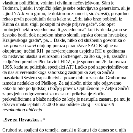
vlastitim političkim, vojnim i civilnim nečovještvom. Sâm je
Tuđman, ljudski i vojnički (sâm je sebe oslovljavao generalom, ali je
tajio JNA-krvnu grupu, te doktorom znanosti,
sic transit
), posprdno
rekao prvih postolujnih dana kako su „Srbi tako brzo pobjegli iz
Knina da nisu stigli pokupiti ni svoje prljave gaće“. Što opet
proturječi nekim svjedocima ili „svjedocima“ koji tvrde da „smo se
žestoko borili dok napokon nismo slomili srpsku obranu hrvatskog
Kraljevskoga grada“, pa… Dakle, nitko od službenih govornika o
tzv.
ponosu i slavi
olujnog poraza paradržave SAO Krajine na
okupiranoj trećini RH, pa nevjerojatnom uspjehu RH u godinama
do nedavno ulaska u eurozonu i Schengen, za što su, je li, zaslužni
isključivo premijer Plenković i HDZ, nije spomenuo 26. kolovoza
1995. kada su policijski specijalci ATJ Lučko pod zapovjedništvom
da nas suverenističkoga saborskog zastupnika Željka Sačića
masakrirali šestero srpskih civila pozne dobi u zaseoku Gruborima
između nedaleko od Plaškog. Za taj zločin nitko nije odgovarao
kako bi bilo po ljudskoj i božjoj pravdi. Optuženom je Željku Sačiću
zapovjedna odgovornost za masakr i prikrivanje zločina
prekvalificirana u blaže nedjelo za koje je nastupila zastara, pa mu je
država imala isplatiti 75.000 kuna odštete zbog –
sic transit! –
nezakonitog uhićenja
.
„Sve za Hrvatsku…“
Grubori su spaljeni do temelja, zarasli u šikaru i do danas se u njih