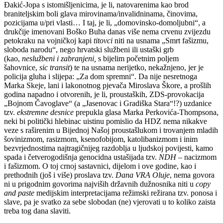
Đakić-Jopa s istomišljenicima, je li, natovarenima kao brod
braniteljskim boli glava mirovinama/invalidninama, činovima,
pozicijama u/pri vlasti… I taj, je li, „domovinsko-domoljubni“, a
drukčije imenovani Boško Buha danas više nema crvenu zvijezdu
petokraku na vojničkoj kapi
titovci
niti na usnama „Smrt fašizmu,
sloboda narodu“, nego hrvatski službeni ili ustaški grb
(kao,
neslužbeni i zabranjeni,
s bijelim početnim poljem
šahovnice,
sic transit
) te na usnama nerijetko, nekažnjeno, jer je
policija gluha i slijepa: „Za dom spremni“. Da nije nesretnoga
Marka Skeje, lani i lakonotnog pjevača Miroslava Škore, a prošlih
godina napadno i otvorenih, je li, proustaških, ZDS-provokacija
„Bojnom Čavoglave“ (a „Jasenovac i Gradiška Stara“!?) uzdanice
tzv.
ekstremne desnice
prepukla glasa Marka Perkovića-Thompsona,
neki bi politički hlebinac uistinu pomislio da HDZ nema nikakve
veze s raširenim u Bijednoj Našoj proustašlukom i trovanjem mladih
šovinizmom, rasizmom, ksenofobijom, katolibanizmom i inim
bezvrjednostima najtragičnijeg razdoblja u ljudskoj povijesti, kamo
spada i četverogodišnja genocidna ustašijada tzv.
NDH
– nacizmom
i fašizmom. O toj crnoj sastavnici, dijelom i ove godine, kao i
prethodnih (još i više) proslava tzv.
Dana VRA Oluje
, nema govora
ni u prigodnim govorima najviših državnih dužnosnika niti u
copy
and paste
medijskim interpretacijama režimski režirana tzv. ponosa i
slave, pa je svatko za sebe slobodan (ne) vjerovati u to koliko zaista
treba tog dana slaviti.