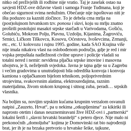
nitko od preživjelih ili rodbine nije vratio. Taj je zaselak ostao na
savjesti HDZ-ove državne vlasti i samoga Franje Tuđmana, koji je
obećao sigurnost svima nedužnim. Obećanje nije ispoštovao niti je
išta poduzeo za kazniti zločince. To je debela crna mrlja na
(post)olujnom hrvatskom tzv.
ponosu i slavi
, koju su mrlju znatno
proširili postolujni masakri srpske starčadi u Varivodama, Gošiću,
Golubiću, Mokrom Polju, Plavnu, Uzdolju, Kijanima, Žagroviću,
Srmici, Ličkom Tiškovcu, Kosovu, Oćestovu, Ivoševcima, Zrmanji,
etc., etc. U kolovozu i rujnu 1995. godine, kada SAO Krajina više
nije imala nikakvu vlast na oslobođenom području, gdje je red i mir
vojska prepuštala nadležnosti civilne uprave i policije vladali su
totalni nered i nemir: neviđena pljačka srpske imovine i masovna
ubojstva, je li, neželjenih svjedoka. Javna je tajna gdje su u Zagrebu
i većim gradovima u unutrašnjosti bila odredišta konvoja i konvoja
kamiona s opljačkanom bijelom tehnikom, poljoprivrednim
strojevima, svakovrsnim alatima, elektrouređajima, raznim
materijalima, živom stokom krupnog i sitnog zuba, peradi… srpskih
vlasnika.
Na boljim su, novijim srpskim kućama krupnim verzalom osvanuli
natpisi „Zauzeto, Hrvat“, pa u nekima „otkupljenima“ za kikiriki ili
naprosto otetim i danas neuznemiravani žive HDZ-ovi i „partnerski“
lokalni šerifi i „slavni hrvatski branitelji“ s petero djece. Nije malo ni
prekonoćnih „domoljuba“ kojima je Domovinski rat bio najrođeniji
brat, jer ih je na brzaka pretvorio u hrvatske šeike, tajkune,