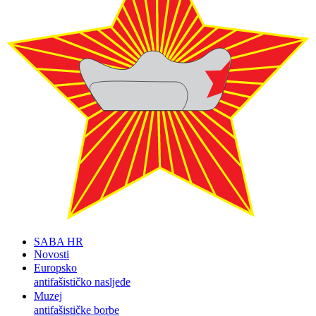
SABA HR
Novosti
Europsko
antifašističko nasljeđe
Muzej
antifašističke borbe