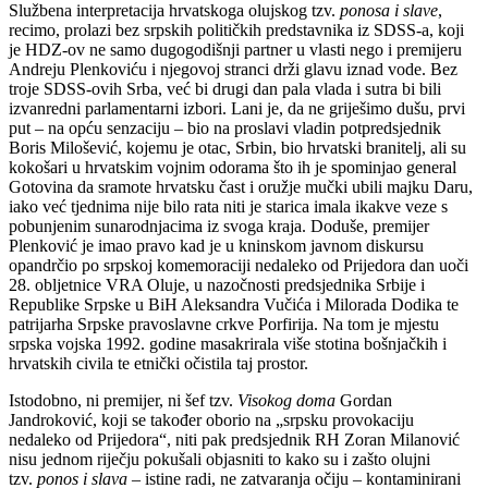
Službena interpretacija hrvatskoga olujskog tzv.
ponosa i slave
,
recimo, prolazi bez srpskih političkih predstavnika iz SDSS-a, koji
je HDZ-ov ne samo dugogodišnji partner u vlasti nego i premijeru
Andreju Plenkoviću i njegovoj stranci drži glavu iznad vode. Bez
troje SDSS-ovih Srba, već bi drugi dan pala vlada i sutra bi bili
izvanredni parlamentarni izbori. Lani je, da ne griješimo dušu, prvi
put – na opću senzaciju – bio na proslavi vladin potpredsjednik
Boris Milošević, kojemu je otac, Srbin, bio hrvatski branitelj, ali su
kokošari u hrvatskim vojnim odorama što ih je spominjao general
Gotovina da sramote hrvatsku čast i oružje mučki ubili majku Daru,
iako već tjednima nije bilo rata niti je starica imala ikakve veze s
pobunjenim sunarodnjacima iz svoga kraja. Doduše, premijer
Plenković je imao pravo kad je u kninskom javnom diskursu
opandrčio po srpskoj komemoraciji nedaleko od Prijedora dan uoči
28. obljetnice VRA Oluje, u nazočnosti predsjednika Srbije i
Republike Srpske u BiH Aleksandra Vučića i Milorada Dodika te
patrijarha Srpske pravoslavne crkve Porfirija. Na tom je mjestu
srpska vojska 1992. godine masakrirala više stotina bošnjačkih i
hrvatskih civila te etnički očistila taj prostor.
Istodobno, ni premijer, ni šef tzv.
Visokog doma
Gordan
Jandroković, koji se također oborio na „srpsku provokaciju
nedaleko od Prijedora“, niti pak predsjednik RH Zoran Milanović
nisu jednom riječju pokušali objasniti to kako su i zašto olujni
tzv.
ponos i slava
– istine radi, ne zatvaranja očiju – kontaminirani