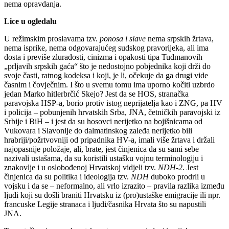
nema opravdanja.
Lice u ogledalu
U režimskim proslavama tzv.
ponosa i slave
nema srpskih žrtava,
nema isprike, nema odgovarajućeg sudskog pravorijeka, ali ima
dosta i previše zluradosti, cinizma i opakosti tipa Tuđmanovih
„prljavih srpskih gaća“ što je nedostojno pobjednika koji drži do
svoje časti, ratnog kodeksa i koji, je li, očekuje da ga drugi vide
časnim i čovječnim. I što u svemu tomu ima uporno kočiti uzbrdo
jedan Marko hitlerbrčić Skejo? Jest da se HOS, stranačka
paravojska HSP-a, borio protiv istog neprijatelja kao i ZNG, pa HV
i policija – pobunjenih hrvatskih Srba, JNA, četničkih paravojski iz
Srbije i BiH – i jest da su hosovci nerijetko na bojišnicama od
Vukovara i Slavonije do dalmatinskog zaleđa nerijetko bili
hrabriji/požrtvovniji od pripadnika HV-a, imali više žrtava i držali
najopasnije položaje, ali, brate, jest činjenica da su sami sebe
nazivali ustašama, da su koristili ustašku vojnu terminologiju i
znakovlje i u oslobođenoj Hrvatskoj vidjeli tzv.
NDH-2
. Jest
činjenica da su politika i ideologija tzv.
NDH
duboko prodrli u
vojsku i da se – neformalno, ali vrlo izrazito – pravila razlika između
ljudi koji su došli braniti Hrvatsku iz (pro)ustaške emigracije ili npr.
francuske Legije stranaca i ljudi/časnika Hrvata što su napustili
JNA.