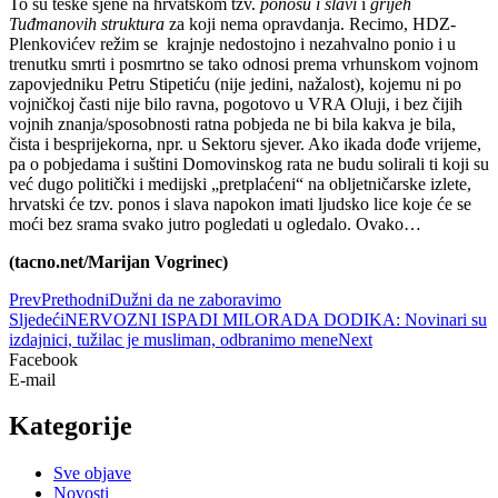
To su teške sjene na hrvatskom tzv.
ponosu i slavi
i
grijeh
Tuđmanovih struktura
za koji nema opravdanja. Recimo, HDZ-
Plenkovićev režim se krajnje nedostojno i nezahvalno ponio i u
trenutku smrti i posmrtno se tako odnosi prema vrhunskom vojnom
zapovjedniku Petru Stipetiću (nije jedini, nažalost), kojemu ni po
vojničkoj časti nije bilo ravna, pogotovo u VRA Oluji, i bez čijih
vojnih znanja/sposobnosti ratna pobjeda ne bi bila kakva je bila,
čista i besprijekorna, npr. u Sektoru sjever. Ako ikada dođe vrijeme,
pa o pobjedama i suštini Domovinskog rata ne budu solirali ti koji su
već dugo politički i medijski „pretplaćeni“ na obljetničarske izlete,
hrvatski će tzv. ponos i slava napokon imati ljudsko lice koje će se
moći bez srama svako jutro pogledati u ogledalo. Ovako…
(tacno.net/Marijan Vogrinec)
Prev
Prethodni
Dužni da ne zaboravimo
Sljedeći
NERVOZNI ISPADI MILORADA DODIKA: Novinari su
izdajnici, tužilac je musliman, odbranimo mene
Next
Facebook
E-mail
Kategorije
Sve objave
Novosti