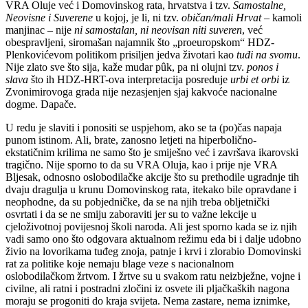
VRA Oluje već i Domovinskog rata, hrvatstva i tzv.
Samostalne,
Neovisne i Suverene
u kojoj, je li, ni tzv.
običan/mali Hrvat
– kamoli
manjinac – nije
ni samostalan, ni neovisan niti suveren
, već
obespravljeni, siromašan najamnik što „proeuropskom“ HDZ-
Plenkovićevom politikom prisiljen jedva životari kao
tuđi na svomu
.
Nije zlato sve što sija, kaže mudar pûk, pa ni olujni tzv.
ponos i
slava
što ih HDZ-HRT-ova interpretacija posreduje
urbi et orbi
iz
Zvonimirovoga grada nije nezasjenjen sjaj kakvoće nacionalne
dogme. Dapače.
U redu je slaviti i ponositi se uspjehom, ako se ta (po)čas napaja
punom istinom. Ali, brate, zanosno letjeti na hiperbolično-
ekstatičnim krilima ne samo što je smiješno već i završava ikarovski
tragično. Nije sporno to da su VRA Oluja, kao i prije nje VRA
Bljesak, odnosno oslobodilačke akcije što su prethodile ugradnje tih
dvaju dragulja u krunu Domovinskog rata, itekako bile opravdane i
neophodne, da su pobjedničke, da se na njih treba obljetnički
osvrtati i da se ne smiju zaboraviti jer su to važne lekcije u
cjeloživotnoj povijesnoj školi naroda. Ali jest sporno kada se iz njih
vadi samo ono što odgovara aktualnom režimu eda bi i dalje udobno
živio na lovorikama tuđeg znoja, patnje i krvi i zlorabio Domovinski
rat za politike koje nemaju blage veze s nacionalnom
oslobodilačkom žrtvom. I žrtve su u svakom ratu neizbježne, vojne i
civilne, ali ratni i postradni zločini iz osvete ili pljačkaških nagona
moraju se progoniti do kraja svijeta. Nema zastare, nema iznimke,