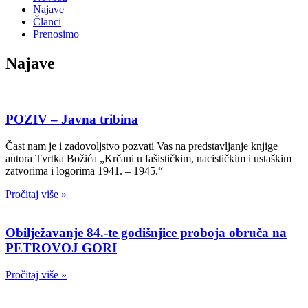
Najave
Članci
Prenosimo
Najave
POZIV – Javna tribina
Čast nam je i zadovoljstvo pozvati Vas na predstavljanje knjige
autora Tvrtka Božića „Krčani u fašističkim, nacističkim i ustaškim
zatvorima i logorima 1941. – 1945.“
Pročitaj više »
Obilježavanje 84.-te godišnjice proboja obruča na
PETROVOJ GORI
Pročitaj više »