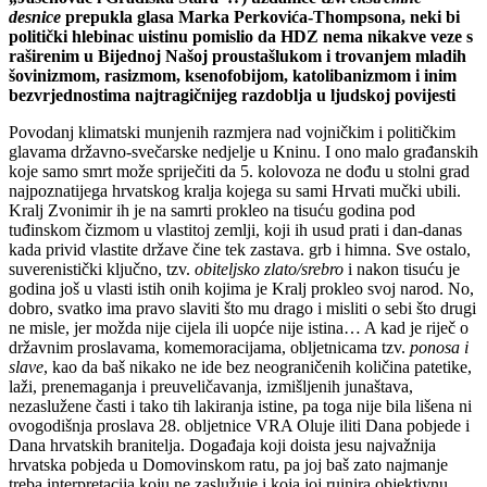
desnice
prepukla glasa Marka Perkovića-Thompsona, neki bi
politički hlebinac uistinu pomislio da HDZ nema nikakve veze s
raširenim u Bijednoj Našoj proustašlukom i trovanjem mladih
šovinizmom, rasizmom, ksenofobijom, katolibanizmom i inim
bezvrjednostima najtragičnijeg razdoblja u ljudskoj povijesti
Povodanj klimatski munjenih razmjera nad vojničkim i političkim
glavama državno-svečarske nedjelje u Kninu. I ono malo građanskih
koje samo smrt može spriječiti da 5. kolovoza ne dođu u stolni grad
najpoznatijega hrvatskog kralja kojega su sami Hrvati mučki ubili.
Kralj Zvonimir ih je na samrti prokleo na tisuću godina pod
tuđinskom čizmom u vlastitoj zemlji, koji ih usud prati i dan-danas
kada privid vlastite države čine tek zastava. grb i himna. Sve ostalo,
suverenistički ključno, tzv.
obiteljsko zlato/srebro
i nakon tisuću je
godina još u vlasti istih onih kojima je Kralj prokleo svoj narod. No,
dobro, svatko ima pravo slaviti što mu drago i misliti o sebi što drugi
ne misle, jer možda nije cijela ili uopće nije istina… A kad je riječ o
državnim proslavama, komemoracijama, obljetnicama tzv.
ponosa i
slave
, kao da baš nikako ne ide bez neograničenih količina patetike,
laži, prenemaganja i preuveličavanja, izmišljenih junaštava,
nezaslužene časti i tako tih lakiranja istine, pa toga nije bila lišena ni
ovogodišnja proslava 28. obljetnice VRA Oluje iliti Dana pobjede i
Dana hrvatskih branitelja. Događaja koji doista jesu najvažnija
hrvatska pobjeda u Domovinskom ratu, pa joj baš zato najmanje
treba interpretacija koju ne zaslužuje i koja joj ruinira objektivnu