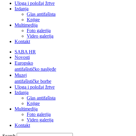
Uloga i položaj žrtve
Izdanja
Glas antifašista
Knjige
Multimedija
Foto galerija
Video galerija
Kontakt
SABA HR
Novosti
Europsko
antifašističko nasljeđe
Muzej
antifašističke borbe
Uloga i položaj žrtve
Izdanja
Glas antifašista
Knjige
Multimedija
Foto galerija
Video galerija
Kontakt
Search