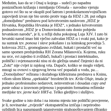
Međutim, kao da se i Onaj u kojega – sudeći po napadnu
ponizničkom križanju i mrmljanju Očenaša – navodno vjeruju
gotovo svi što su se okupili pod šatrom i protokolarnom/vojničkom
zapovijedi izvan nje bio urotio protiv toga da HDZ i 28. put odigra
„domoljubnu“ predstavu pod krivotvornim naslovom „HDZ je
Hrvatska, Republika Hrvatska je HDZ“, s jednako krivotvornim
podnaslovom „HDZ je u Domovinskom ratu donio pobjedu
hrvatskom narodu“, je li, u režiji duha pokojnog Luja XIV. I zato bi
hrvatski narod imao biti vječno zahvalan HDZ-u i svaki put, kako je
na sumrak tzv.
ponosa i slave
pokušano i za kninskog povodnja 5.
kolovoza 2023., gromoglasno zviždati, hukati i prostačiti već na
samo spomen predsjednika RH Zorana Milanovića. Kojemu, ruku
na srce, svi zajedno ti zviždači, hukači i prostaci intelektualno,
politički i svjetonazorski nisu ni do gležnja unatoč činjenici da ni
„Zoki“ nije cvijet iz rajskog vrta. Dapače, koliko se moglo vidjeti,
mnogi su ovnovi s njegovog brvna već popadali u vodu, pa…
„Domoljubno“ režirana i dozlaboga klišeizirana predstava u Kninu,
višom silom lišena „spektakla“ brzoletećih tzv.
Krila Oluje
, imala je
jednako profesionalno nedarovit, neinventivan i dosadan
copy and
paste
odraz u izravnom prijenosu i popratnim formatima režimske
medijske tzv.
javne kuće HRT-a
. Teško gledljivo i slušljivo.
Svake godine u isto doba i na istomu mjestu iste politički provjerene,
je li, novinarske „zvijezde“ ekstrapatetična izričaja i neprirodno
ozbiljnih lica napumpanih tajanstvenim strahopoštovanjem (Branko