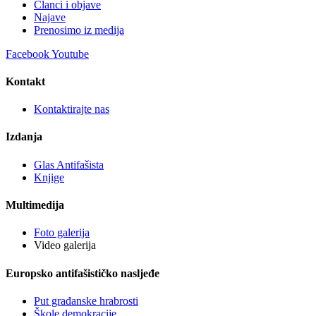
Članci i objave
Najave
Prenosimo iz medija
Facebook
Youtube
Kontakt
Kontaktirajte nas
Izdanja
Glas Antifašista
Knjige
Multimedija
Foto galerija
Video galerija
Europsko antifašističko nasljeđe
Put građanske hrabrosti
Škole demokracije