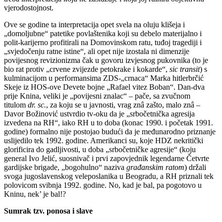
vjerodostojnost.
Ove se godine ta interpretacija opet svela na oluju klišeja i
„domoljubne“ patetike povlaštenika koji su debelo materijalno i
polit-karijerno profitirali na Domovinskom ratu, tuđoj tragediji i
„svjedočenju ratne istine“, ali opet nije izostala ni dimenzije
povijesnog revizionizma čak u govoru izvjesnog pukovnika (to je
bio rat protiv „crvene zvijezde petokrake i kokarde“,
sic transit
) s
kulminacijom u performansima ZDS-„crnaca“ Marka hitlerbrčić
Skeje iz HOS-ove Devete bojne „Rafael vitez Boban“. Dan-dva
prije Knina, veliki je „povijesni znalac“ – pače, sa zvučnom
titulom
dr. sc.
, za koju se u javnosti, vrag znâ zašto, malo znâ –
Davor Božinović ustvrdio tv-oku da je „srbočetnička agresija
izvedena na RH“, iako RH u to doba (konac 1990. i početak 1991.
godine) formalno nije postojao budući da je međunarodno priznanje
uslijedilo tek 1992. godine. Amerikanci su, koje HDZ nekritički
glorificira do gadljivosti, u doba „srbočetničke agresije“ (koju
general Ivo Jelić, suosnivač i prvi zapovjednik legendarne Četvrte
gardijske brigade, „bogohulno“ naziva
građanskim ratom
) držali
svoga jugoslavenskog veleposlanika u Beogradu, a RH priznali tek
polovicom svibnja 1992. godine. No, kad je bal, pa pogotovo u
Kninu, nek’ je bal!?
Sumrak tzv. ponosa i slave