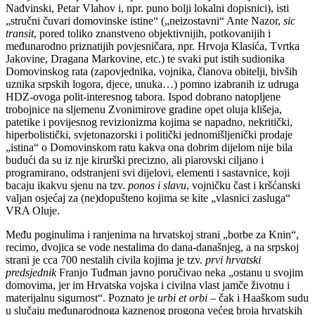
Nađvinski, Petar Vlahov i, npr. puno bolji lokalni dopisnici), isti
„stručni čuvari domovinske istine“ („neizostavni“ Ante Nazor,
sic
transit
, pored toliko znanstveno objektivnijih, potkovanijih i
međunarodno priznatijih povjesničara, npr. Hrvoja Klasića, Tvrtka
Jakovine, Dragana Markovine, etc.) te svaki put istih sudionika
Domovinskog rata (zapovjednika, vojnika, članova obitelji, bivših
uznika srpskih logora, djece, unuka…) pomno izabranih iz udruga
HDZ-ovoga polit-interesnog tabora. Ispod dobrano natopljene
trobojnice na sljemenu Zvonimirove gradine opet oluja klišeja,
patetike i povijesnog revizionizma kojima se napadno, nekritički,
hiperbolistički, svjetonazorski i politički jednomišljenički prodaje
„istina“ o Domovinskom ratu kakva ona dobrim dijelom nije bila
budući da su iz nje kirurški precizno, ali piarovski ciljano i
programirano, odstranjeni svi dijelovi, elementi i sastavnice, koji
bacaju ikakvu sjenu na tzv.
ponos i slavu
, vojničku čast i kršćanski
valjan osjećaj za (ne)dopušteno kojima se kite „vlasnici zasluga“
VRA Oluje.
Među poginulima i ranjenima na hrvatskoj strani „borbe za Knin“,
recimo, dvojica se vode nestalima do dana-današnjeg, a na srpskoj
strani je cca 700 nestalih civila kojima je tzv.
prvi hrvatski
predsjednik
Franjo Tuđman javno poručivao neka „ostanu u svojim
domovima, jer im Hrvatska vojska i civilna vlast jamče životnu i
materijalnu sigurnost“. Poznato je
urbi et orbi
– čak i Haaškom sudu
u slučaju međunarodnoga kaznenog progona većeg broja hrvatskih