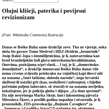
Olujni klišeji, paterika i povijesni
revizionizam
(Foto: Wikimedia Commons) Ilustracija
Danas se Boško Buha samo drukčije zove. Tko ne vjeruje, neka
sluša što govore Tomo Medved i HDZ-Hvidrin „besmrtnik“
Josip Đakić-Jopa s istomišljenicima, je li, natovarenima kao
brod braniteljskim boli glava mirovinama/invalidninama,
činovima, pozicijama u/pri vlasti… I taj, je li, „domovinsko-
domoljubni“, a drukčije imenovani Boško Buha danas više
nema crvenu zvijezdu petokraku na vojničkoj kapi
titovci
niti
na usnama „Smrt fašizmu, sloboda narodu“, nego hrvatski
službeni ili ustaški grb (kao,
neslužbeni i zabranjeni,
s bijelim
početnim poljem šahovnice,
sic transit
) te na usnama nerijetko,
nekažnjeno, jer je policija gluha i slijepa: „Za dom spremni“.
Da nije nesretnoga Marka Skeje, lani i lakonotnog pjevača
Miroslava Škore, a prošlih godina napadno i otvorenih, je li,
proustaških, ZDS-provokacija „Bojnom Čavoglave“ (a
„Jasenovac i Gradiška Stara“!?) uzdanice tzv.
ekstremne