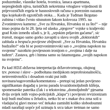
poduzetnike, vlasnike hotela, tvornica, lanaca apartmana,
nepreglednih njiva, turističkih nekretnina vrtoglave vrijednosti ili
prijevozničkih ergela te basnoslovnih računa u poreznim oazama
tipa kojekakvih egzotičnih otoka… Kada je Tuđman škrgutao
zubima i vitlao čvrsto stisnutom šakom kolovoza 1995. na
Zvonimirovu kamenu: „Sve za Hrvatsku, Hrvatsku ni za što!“ – nije
imao pojma da bi 28. ljeta od ulaska „njegove“ vojske u kraljevski
grad Knin između užadi s, je li, „srpskim prljavim gaćama“,
sic
transit
, mogao samo gorko zavapiti u slavu svojih „doktorskih“
zabluda
u bespuću povijesne zbiljnosti
: „Sve za Hrvatsku, Hrvatsku
budzašto!“ eda bi se postzvonimirovski san o „svojima napokon na
svojemu“ razotkrio povijesnom ironijom o „svojima i dalje na
tuđem“. Zastava, grb i himna samo su fatamorgana „svojih napokon
na svojemu“.
Pa kad HDZ-državna interpretacija državotvornoga, olujnog
tzv.
ponosa i slave
– podboltana medijskom neprofesionalnošću,
neinventivnošću i dosadom svaki put istih
novinara/sugovornika/komentatora – pretopi taj jedan povijesno
signifikantan događaj u javnu paradu kvazidomoljubnih klišeja,
spomenarske paterika (čak i u tekstovima „domoljubnih“ pjesama
dviju uvijek istih vojno-policijskih „klapa“) i povijesni revizionizam
koji budi mučninu u želudcu, netko bi se s makar dva zrna soli u
vladajućoj glavi morao već itekako zamisliti koliko slobodoumni
mladi naraštaji uopće još uzimaju k srcu takav tretman ne samo