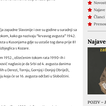
Novost
Najave
Članci
Preno
čja zapadne Slavonije i ove su godine u suradnji sa
tokom, kako ga nazivaju “krvavog avgusta” 1942.
Najave
sta u Kusonjama gdje su ustaše tog dana prije 81
izbjeglica s Kozare.
m 1952., oštećenim tokom rata 1990-ih i
vić naglasio je da Srbi od 4. avgusta danima
h u Derezi, Tornju, Gornjoj i Donjoj Obriježi,
 koja će se 16. avgusta održati u Sloboštini.
POZIV – J