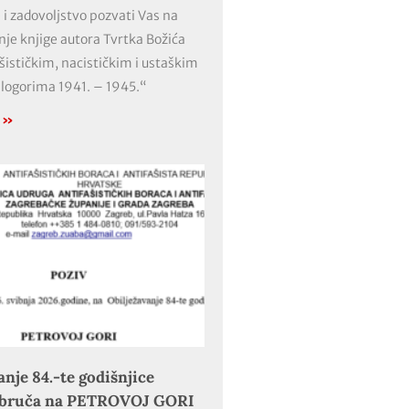
 i zadovoljstvo pozvati Vas na
nje knjige autora Tvrtka Božića
ašističkim, nacističkim i ustaškim
 logorima 1941. – 1945.“
e »
anje 84.-te godišnjice
obruča na PETROVOJ GORI