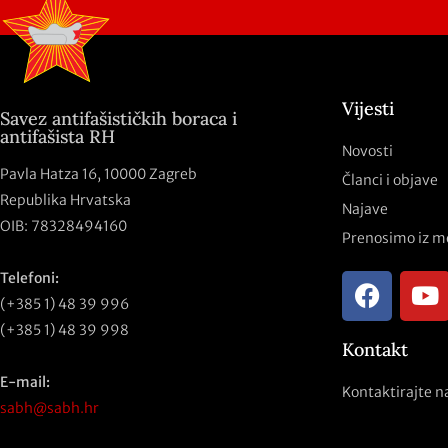
Vijesti
Savez antifašističkih boraca i
antifašista RH
Novosti
Pavla Hatza 16,
10000 Zagreb
Članci i objave
Republika Hrvatska
Najave
OIB: 78328494160
Prenosimo iz m
Telefoni:
(+385 1) 48 39 996
(+385 1) 48 39 998
Kontakt
E-mail:
Kontaktirajte n
sabh@sabh.hr