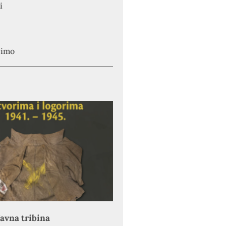
i
simo
avna tribina