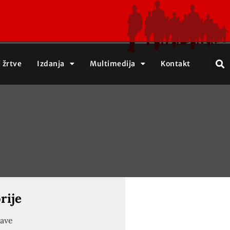
j žrtve
Izdanja
Multimedija
Kontakt
rije
jave