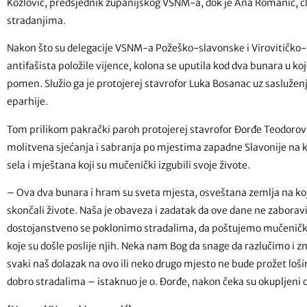
Kozlović, predsjednik županijskog VSNM-a, dok je Ana Romanić, čla
stradanjima.
Nakon što su delegacije VSNM-a Požeško-slavonske i Virovitičko-
antifašista položile vijence, kolona se uputila kod dva bunara u ko
pomen. Služio ga je protojerej stavrofor Luka Bosanac uz sasluž
eparhije.
Tom prilikom pakrački paroh protojerej stavrofor Đorđe Teodorovi
molitvena sjećanja i sabranja po mjestima zapadne Slavonije na k
sela i mještana koji su mučenički izgubili svoje živote.
– Ova dva bunara i hram su sveta mjesta, osveštana zemlja na koj
skončali živote. Naša je obaveza i zadatak da ove dane ne zaborav
dostojanstveno se poklonimo stradalima, da poštujemo mučenički kr
koje su došle poslije njih. Neka nam Bog da snage da razlučimo i zna
svaki naš dolazak na ovo ili neko drugo mjesto ne bude prožet loš
dobro stradalima – istaknuo je o. Đorđe, nakon čeka su okupljeni oti