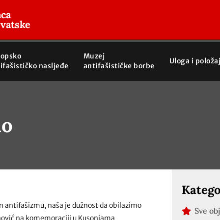
aca
rvatske
ropsko
Muzej
Uloga i položa
ifašističko nasljeđe
antifašističke borbe
mo
Katego
n antifašizmu, naša je dužnost da obilazimo
Sve ob
anović na komemoraciji u Kusonjama