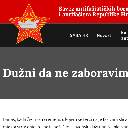
Savez antifašističkih bor
i antifašista Republike H
Eu
SABA HR
Novosti
ant
Dužni da ne zaboravi
Danas, kada živimo u vremenu u kojem se tvrdi da je fašizam sliča
mjesta stradanja, rekao je požeško-slavonski dožupan Nikola Iv