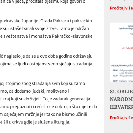
nica Vijeća, pročitala pjesmu koja govori o
Pročitaj viš
podravske županije, Grada Pakraca i pakračkih
je su ustaše bacali svoje žrtve. Tamo je održan
enje sveštenstva i monaštva Pakračko-slavonske
ć naglasio je da se u ovo doba godine održavaju
ojima se ljudi dostojanstveno sjećaju stradanja
oj stojimo zbog stradanja svih koji su tamo
81. OBL
imo, da dođemo ljudski, molitveno i
NARODNE
aj koji su doživjeli. To je zadatak generacija
HRVATS
mo prepoznati i reći što je dobro, a što nije te da
im osjećajem mržnje jer tako ne bismo učinili
Pročitaj viš
šli u crkvu gdje je služena liturgija.