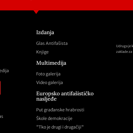
Izdanja
Glas Antifašista
Udruga je 
Knjige
zaklade za 
Multimedija
edija
Foto galerija
Video galerija
Europsko antifašističko
nasljeđe
Put građanske hrabrosti
as
Škole demokracije
"Tko je drugi i drugačiji"