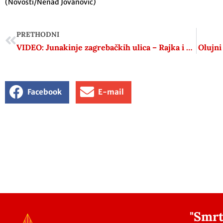
(Novosti/Nenad Jovanović)
PRETHODNI
VIDEO: Junakinje zagrebačkih ulica – Rajka i Zdenka Baković | Narodni heroji Jugoslavije
Olujni
Facebook
E-mail
"Smrt