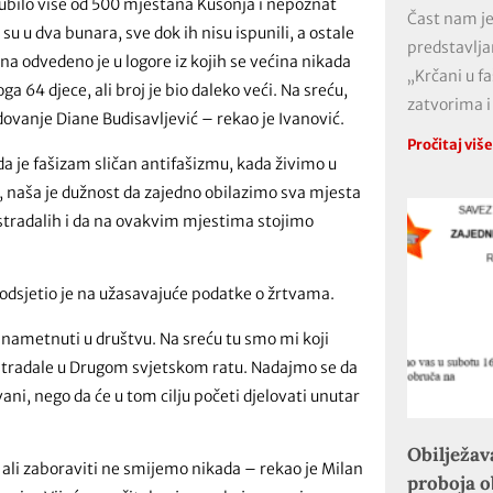
gubilo više od 500 mještana Kusonja i nepoznat
Čast nam je
 su u dva bunara, sve dok ih nisu ispunili, a ostale
predstavlja
ena odvedeno je u logore iz kojih se većina nikada
„Krčani u f
 64 djece, ali broj je bio daleko veći. Na sreću,
zatvorima i
dovanje Diane Budisavljević – rekao je Ivanović.
Pročitaj viš
da je fašizam sličan antifašizmu, kada živimo u
, naša je dužnost da zajedno obilazimo sva mjesta
tradalih i da na ovakvim mjestima stojimo
podsjetio je na užasavajuće podatke o žrtvama.
nametnuti u društvu. Na sreću tu smo mi koji
 stradale u Drugom svjetskom ratu. Nadajmo se da
ni, nego da će u tom cilju početi djelovati unutar
Obilježav
ali zaboraviti ne smijemo nikada – rekao je Milan
proboja 