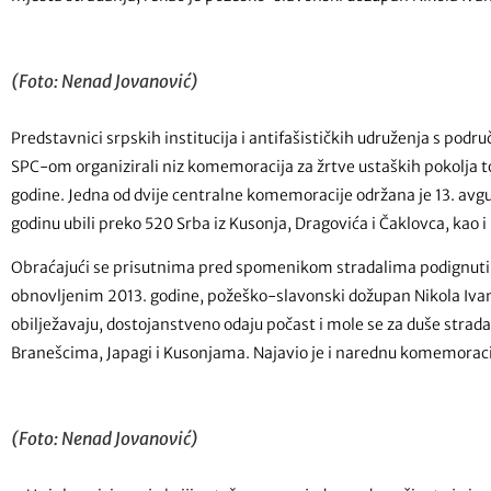
(Foto: Nenad Jovanović)
Predstavnici srpskih institucija i antifašističkih udruženja s podru
SPC-om organizirali niz komemoracija za žrtve ustaških pokolja 
godine. Jedna od dvije centralne komemoracije održana je 13. avgu
godinu ubili preko 520 Srba iz Kusonja, Dragovića i Čaklovca, kao i 
Obraćajući se prisutnima pred spomenikom stradalima podignuti
obnovljenim 2013. godine, požeško-slavonski dožupan Nikola Ivano
obilježavaju, dostojanstveno odaju počast i mole se za duše stradali
Branešcima, Japagi i Kusonjama. Najavio je i narednu komemoraciju
(Foto: Nenad Jovanović)