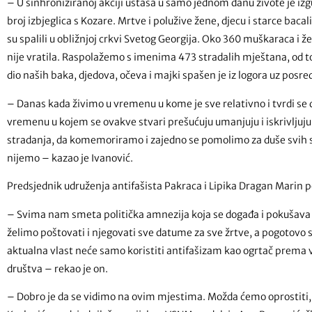
– U sinhroniziranoj akciji ustaša u samo jednom danu živote je iz
broj izbjeglica s Kozare. Mrtve i polužive žene, djecu i starce bacali
su spalili u obližnjoj crkvi Svetog Georgija. Oko 360 muškaraca i ž
nije vratila. Raspolažemo s imenima 473 stradalih mještana, od toga
dio naših baka, djedova, očeva i majki spašen je iz logora uz posre
– Danas kada živimo u vremenu u kome je sve relativno i tvrdi se 
vremenu u kojem se ovakve stvari prešućuju umanjuju i iskrivljuju
stradanja, da komemoriramo i zajedno se pomolimo za duše svih s
nijemo – kazao je Ivanović.
Predsjednik udruženja antifašista Pakraca i Lipika Dragan Marin 
– Svima nam smeta politička amnezija koja se događa i pokušava 
želimo poštovati i njegovati sve datume za sve žrtve, a pogotovo
aktualna vlast neće samo koristiti antifašizam kao ogrtač prema va
društva – rekao je on.
– Dobro je da se vidimo na ovim mjestima. Možda ćemo oprostiti, 