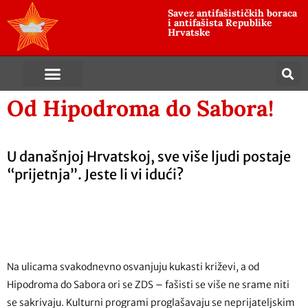
Savez antifašističkih boraca
i antifašista Republike
Hrvatske
Od Hipodroma do Sabora!
U današnjoj Hrvatskoj, sve više ljudi postaje
“prijetnja”. Jeste li vi idući?
Na ulicama svakodnevno osvanjuju kukasti križevi, a od
Hipodroma do Sabora ori se ZDS – fašisti se više ne srame niti
se sakrivaju. Kulturni programi proglašavaju se neprijateljskim