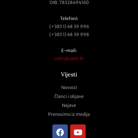
OIB: 78328494160
Telefoni:
(+385 1) 48 39 996
(+385 1) 48 39 998
E-mail:
sabh@sabh.hr
Vijesti
Novosti
Članci i objave
Najave
Prenosimo iz medija