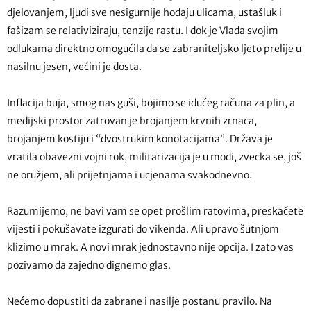
djelovanjem, ljudi sve nesigurnije hodaju ulicama, ustašluk i
fašizam se relativiziraju, tenzije rastu. I dok je Vlada svojim
odlukama direktno omogućila da se zabraniteljsko ljeto prelije u
nasilnu jesen, većini je dosta.
Inflacija buja, smog nas guši, bojimo se idućeg računa za plin, a
medijski prostor zatrovan je brojanjem krvnih zrnaca,
brojanjem kostiju i “dvostrukim konotacijama”. Država je
vratila obavezni vojni rok, militarizacija je u modi, zvecka se, još
ne oružjem, ali prijetnjama i ucjenama svakodnevno.
Razumijemo, ne bavi vam se opet prošlim ratovima, preskačete
vijesti i pokušavate izgurati do vikenda. Ali upravo šutnjom
klizimo u mrak. A novi mrak jednostavno nije opcija. I zato vas
pozivamo da zajedno dignemo glas.
Nećemo dopustiti da zabrane i nasilje postanu pravilo. Na