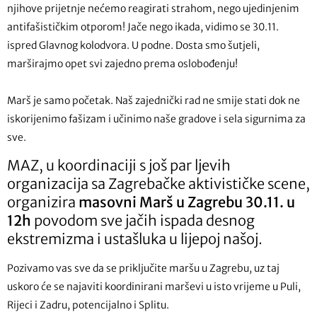
njihove prijetnje nećemo reagirati strahom, nego ujedinjenim
antifašističkim otporom! Jače nego ikada, vidimo se 30.11.
ispred Glavnog kolodvora. U podne. Dosta smo šutjeli,
marširajmo opet svi zajedno prema oslobođenju!
Marš je samo početak. Naš zajednički rad ne smije stati dok ne
iskorijenimo fašizam i učinimo naše gradove i sela sigurnima za
sve.
MAZ, u koordinaciji s još par ljevih
organizacija sa Zagrebačke aktivističke scene,
organizira
masovni Marš u Zagrebu 30.11. u
12h
povodom sve jačih ispada desnog
ekstremizma i ustašluka u lijepoj našoj.
Pozivamo vas sve da se priključite maršu u Zagrebu, uz taj
uskoro će se najaviti koordinirani marševi u isto vrijeme u Puli,
Rijeci i Zadru, potencijalno i Splitu.