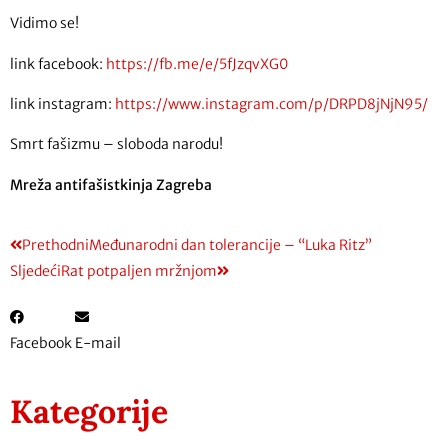
Vidimo se!
link facebook:
https://fb.me/e/5fJzqvXG0
link instagram:
https://www.instagram.com/p/DRPD8jNjN95/
Smrt fašizmu – sloboda narodu!
Mreža antifašistkinja Zagreba
Prethodni
Međunarodni dan tolerancije – “Luka Ritz”
Sljedeći
Rat potpaljen mržnjom
Facebook
E-mail
Kategorije