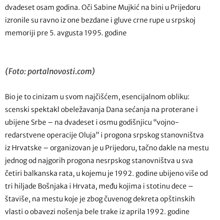
dvadeset osam godina. Oči Sabine Mujkić na bini u Prijedoru
izronile su ravno iz one bezdane i gluve crne rupe u srpskoj
memoriji pre 5. avgusta 1995. godine
(Foto: portalnovosti.com)
Bio je to cinizam u svom najčišćem, esencijalnom obliku:
scenski spektakl obeležavanja Dana sećanja na proterane i
ubijene Srbe – na dvadeset i osmu godišnjicu “vojno-
redarstvene operacije Oluja” i progona srpskog stanovništva
iz Hrvatske – organizovan je u Prijedoru, tačno dakle na mestu
jednog od najgorih progona nesrpskog stanovništva u sva
četiri balkanska rata, u kojemu je 1992. godine ubijeno više od
tri hiljade Bošnjaka i Hrvata, među kojima i stotinu dece –
štaviše, na mestu koje je zbog čuvenog dekreta opštinskih
vlasti o obavezi nošenja bele trake iz aprila 1992. godine