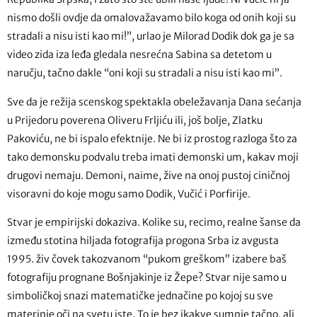
nismo došli ovdje da omalovažavamo bilo koga od onih koji su
stradali a nisu isti kao mi!”, urlao je Milorad Dodik dok ga je sa
video zida iza leđa gledala nesrećna Sabina sa detetom u
naručju, tačno dakle “oni koji su stradali a nisu isti kao mi”.
Sve da je režija scenskog spektakla obeležavanja Dana sećanja
u Prijedoru poverena Oliveru Frljiću ili, još bolje, Zlatku
Pakoviću, ne bi ispalo efektnije. Ne bi iz prostog razloga što za
tako demonsku podvalu treba imati demonski um, kakav moji
drugovi nemaju. Demoni, naime, žive na onoj pustoj ciničnoj
visoravni do koje mogu samo Dodik, Vučić i Porfirije.
Stvar je empirijski dokaziva. Kolike su, recimo, realne šanse da
između stotina hiljada fotografija progona Srba iz avgusta
1995. živ čovek takozvanom “pukom greškom” izabere baš
fotografiju prognane Bošnjakinje iz Žepe? Stvar nije samo u
simboličkoj snazi matematičke jednačine po kojoj su sve
materinje oči na svetu iste. To je bez ikakve sumnje tačno, ali