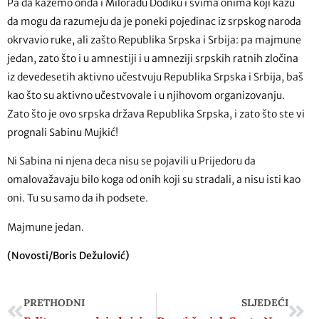
Pa da kažemo onda i Miloradu Dodiku i svima onima koji kažu
da mogu da razumeju da je poneki pojedinac iz srpskog naroda
okrvavio ruke, ali zašto Republika Srpska i Srbija: pa majmune
jedan, zato što i u amnestiji i u amneziji srpskih ratnih zločina
iz devedesetih aktivno učestvuju Republika Srpska i Srbija, baš
kao što su aktivno učestvovale i u njihovom organizovanju.
Zato što je ovo srpska država Republika Srpska, i zato što ste vi
prognali Sabinu Mujkić!
Ni Sabina ni njena deca nisu se pojavili u Prijedoru da
omalovažavaju bilo koga od onih koji su stradali, a nisu isti kao
oni. Tu su samo da ih podsete.
Majmune jedan.
(Novosti/Boris Dežulović)
PRETHODNI
SLJEDEĆI