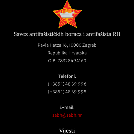
Savez antifašističkih boraca i antifašista RH
Pavla Hatza 16,
10000 Zagreb
Republika Hrvatska
OIB: 78328494160
Telefoni:
(+385 1) 48 39 996
(+385 1) 48 39 998
E-mail:
sabh@sabh.hr
Vijesti