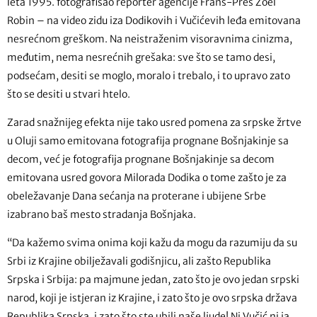
leta 1995. fotografisao reporter agencije Frans-Pres Žoel
Robin – na video zidu iza Dodikovih i Vučićevih leđa emitovana
nesrećnom greškom. Na neistraženim visoravnima cinizma,
međutim, nema nesrećnih grešaka: sve što se tamo desi,
podsećam, desiti se moglo, moralo i trebalo, i to upravo zato
što se desiti u stvari htelo.
Zarad snažnijeg efekta nije tako usred pomena za srpske žrtve
u Oluji samo emitovana fotografija prognane Bošnjakinje sa
decom, već je fotografija prognane Bošnjakinje sa decom
emitovana usred govora Milorada Dodika o tome zašto je za
obeležavanje Dana sećanja na proterane i ubijene Srbe
izabrano baš mesto stradanja Bošnjaka.
“Da kažemo svima onima koji kažu da mogu da razumiju da su
Srbi iz Krajine obilježavali godišnjicu, ali zašto Republika
Srpska i Srbija: pa majmune jedan, zato što je ovo jedan srpski
narod, koji je istjeran iz Krajine, i zato što je ovo srpska država
Republika Srpska, i zato što ste ubili naše ljude! Ni Vučić ni ja