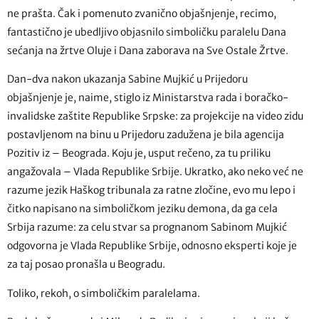
ne prašta. Čak i pomenuto zvanično objašnjenje, recimo,
fantastično je ubedljivo objasnilo simboličku paralelu Dana
sećanja na žrtve Oluje i Dana zaborava na Sve Ostale Žrtve.
Dan-dva nakon ukazanja Sabine Mujkić u Prijedoru
objašnjenje je, naime, stiglo iz Ministarstva rada i boračko-
invalidske zaštite Republike Srpske: za projekcije na video zidu
postavljenom na binu u Prijedoru zadužena je bila agencija
Pozitiv iz – Beograda. Koju je, usput rečeno, za tu priliku
angažovala – Vlada Republike Srbije. Ukratko, ako neko već ne
razume jezik Haškog tribunala za ratne zločine, evo mu lepo i
čitko napisano na simboličkom jeziku demona, da ga cela
Srbija razume: za celu stvar sa prognanom Sabinom Mujkić
odgovorna je Vlada Republike Srbije, odnosno eksperti koje je
za taj posao pronašla u Beogradu.
Toliko, rekoh, o simboličkim paralelama.