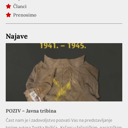
Članci
Prenosimo
Najave
POZIV – Javna tribina
Čast nam je i zadovoljstvo pozvati Vas na predstavljanje
knjige autora Tvrtka Božića „Krčani u fašističkim, nacističkim