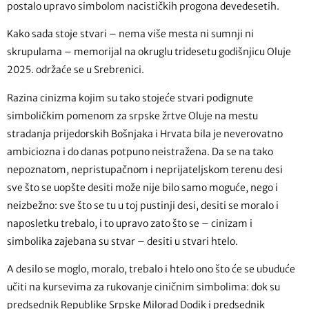
postalo upravo simbolom nacističkih progona devedesetih.
Kako sada stoje stvari – nema više mesta ni sumnji ni
skrupulama – memorijal na okruglu tridesetu godišnjicu Oluje
2025. održaće se u Srebrenici.
Razina cinizma kojim su tako stojeće stvari podignute
simboličkim pomenom za srpske žrtve Oluje na mestu
stradanja prijedorskih Bošnjaka i Hrvata bila je neverovatno
ambiciozna i do danas potpuno neistražena. Da se na tako
nepoznatom, nepristupačnom i neprijateljskom terenu desi
sve što se uopšte desiti može nije bilo samo moguće, nego i
neizbežno: sve što se tu u toj pustinji desi, desiti se moralo i
naposletku trebalo, i to upravo zato što se – cinizam i
simbolika zajebana su stvar – desiti u stvari htelo.
A desilo se moglo, moralo, trebalo i htelo ono što će se ubuduće
učiti na kursevima za rukovanje ciničnim simbolima: dok su
predsednik Republike Srpske Milorad Dodik i predsednik