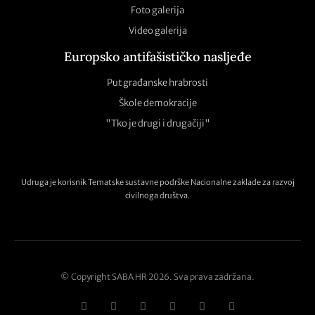
Foto galerija
Video galerija
Europsko antifašističko nasljeđe
Put građanske hrabrosti
Škole demokracije
"Tko je drugi i drugačiji"
Udruga je korisnik Tematske sustavne podrške Nacionalne zaklade za razvoj
civilnoga društva.
© Copyright SABA HR 2026. Sva prava zadržana.