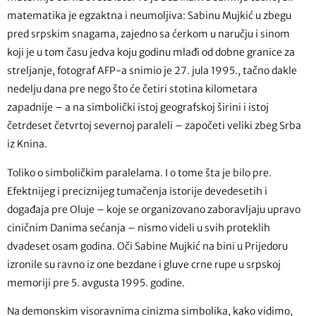
matematika je egzaktna i neumoljiva: Sabinu Mujkić u zbegu
pred srpskim snagama, zajedno sa ćerkom u naručju i sinom
koji je u tom času jedva koju godinu mlađi od dobne granice za
streljanje, fotograf AFP-a snimio je 27. jula 1995., tačno dakle
nedelju dana pre nego što će četiri stotina kilometara
zapadnije – a na simbolički istoj geografskoj širini i istoj
četrdeset četvrtoj severnoj paraleli – započeti veliki zbeg Srba
iz Knina.
Toliko o simboličkim paralelama. I o tome šta je bilo pre.
Efektnijeg i preciznijeg tumačenja istorije devedesetih i
događaja pre Oluje – koje se organizovano zaboravljaju upravo
ciničnim Danima sećanja – nismo videli u svih proteklih
dvadeset osam godina. Oči Sabine Mujkić na bini u Prijedoru
izronile su ravno iz one bezdane i gluve crne rupe u srpskoj
memoriji pre 5. avgusta 1995. godine.
Na demonskim visoravnima cinizma simbolika, kako vidimo,