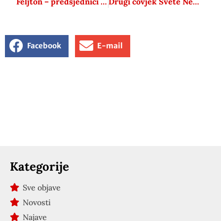
Feljton – predsjednici SUBNOR-a Hrvatske/Saveza antifašističkih boraca i antifašista Republike Hrvatske
Drugi čovjek Svete Nedelje: Radio sam i svetke i petke, evo zašto sam protiv zabrane
Facebook
E-mail
Kategorije
Sve objave
Novosti
Najave