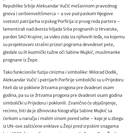
Republike Srbije Aleksandar Vučić mešavinom pravednog
gneva i serbienveltšmerca – a sve pod paskom Njegove
svetosti patrijarha srpskog Porfirija iz prvog reda partera –
lamentirali nad dvesta hiljada Srba prognanih iz Hrvatske,
pardon SAO Krajine, sa video zida iza njihovih leđa, na kojemu
su projektovani strašni prizori pogroma devedeset pete,
gledale su ih kozmički tužne oči Sabine Mujkić, muslimanke
prognane iz Žepe.
Tako funkcioniše fuzija cinizma i simbolike: Milorad Dodik,
Aleksandar Vučić i patrijarh Porfirije simbolički su u Prijedoru
hteli da se poklone žrtvama progona pre dvadeset osam
godina, pa su se žrtvama progona pre dvadeset osam godina
simbolički u Prijedoru i poklonili. Zvanično će objašnjenje,
recimo, biti da je džinovska fotografija Sabine Mujkić sa
ćerkom u naručju i malim sinom pored sebe – koje je u zbegu
iz UN-ove zaštićene enklave u Žepi pred srpskim snagama