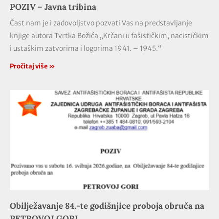
POZIV – Javna tribina
Čast nam je i zadovoljstvo pozvati Vas na predstavljanje
knjige autora Tvrtka Božića „Krčani u fašističkim, nacističkim
i ustaškim zatvorima i logorima 1941. – 1945.“
Pročitaj više »
Obilježavanje 84.-te godišnjice proboja obruča na
PETROVOJ GORI