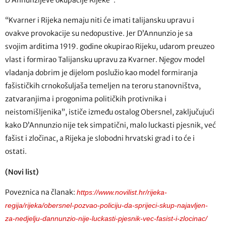
D’Annunzijeve okupacije Rijeke”.
“Kvarner i Rijeka nemaju niti će imati talijansku upravu i
ovakve provokacije su nedopustive. Jer D’Annunzio je sa
svojim arditima 1919. godine okupirao Rijeku, udarom preuzeo
vlast i formirao Talijansku upravu za Kvarner. Njegov model
vladanja dobrim je dijelom poslužio kao model formiranja
fašističkih crnokošuljaša temeljen na teroru stanovništva,
zatvaranjima i progonima političkih protivnika i
neistomišljenika”, ističe između ostalog Obersnel, zaključujući
kako D’Annunzio nije tek simpatični, malo luckasti pjesnik, već
fašist i zločinac, a Rijeka je slobodni hrvatski grad i to će i
ostati.
(Novi list)
Poveznica na članak:
https://www.novilist.hr/rijeka-
regija/rijeka/obersnel-pozvao-policiju-da-sprijeci-skup-najavljen-
za-nedjelju-dannunzio-nije-luckasti-pjesnik-vec-fasist-i-zlocinac/