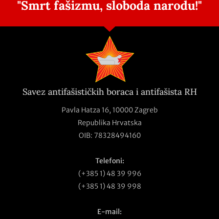
"Smrt fašizmu, sloboda narodu!"
Savez antifašističkih boraca i antifašista RH
Pavla Hatza 16,
10000 Zagreb
Republika Hrvatska
OIB: 78328494160
Telefoni:
(+385 1) 48 39 996
(+385 1) 48 39 998
E-mail: